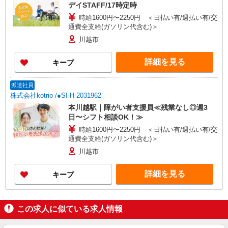
デイSTAFF/17時定時
時給1600円〜2250円 ＜日払い有/週払い有/交
通費全支給(ガソリン代含む)＞
川越市
詳細を見る
キープ
派遣社員
株式会社kotrio /●SI-H-2031962
本川越駅｜障がい者支援員≪残業なし◎週3
日〜シフト相談OK！≫
時給1600円〜2250円 ＜日払い有/週払い有/交
通費全支給(ガソリン代含む)＞
川越市
詳細を見る
キープ
この求人に似ている求人情報