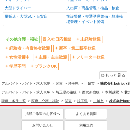
フルタイム歓迎
禁煙・分煙
大型ドライバー
入出庫・商品管理・検品・検査
駅直結・駅チカ
車通勤OK
量販店・大型SC・百貨店
施設警備・交通誘導警備・駐車輪
場管理・イベント警備
バイク通勤OK
自転車通勤OK
残業少なめ（月20h未満）
交通費支給
その他介護・福祉
入社日応相談
未経験歓迎
社会保険あり
産休・育休取得実績あり
経験者・有資格者歓迎
新卒・第二新卒歓迎
退職金・財形貯蓄制度あり
各種手当（家族・役職・インセン
ティブなど）あり
女性活躍中
主婦・主夫歓迎
フリーター歓迎
制服貸与
研修制度あり
学歴不問
ブランクOK
資格取得支援制度あり
もっと見る
同じ職種から求人を探す
アルバイト・バイト・求人TOP
関東
埼玉県
川越市
株式会社kotrio /
医療・介護・福祉
アルバイト・バイト・求人TOP
埼玉県の路線
西武新宿線
本川越駅
株式
職種・条件一覧
医療・介護・福祉
関東
埼玉県
川越市
株式会社kotri
同じ特徴から求人を探す
未経験歓迎
ミドル（40代～）活躍中
掲載ご希望のお客様へ
よくある質問
ボーナス・賞与あり
車通勤OK
お問い合わせ
利用規約
交通費支給
社会保険あり