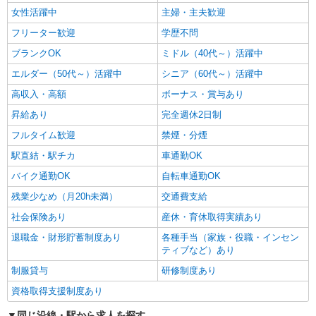
女性活躍中
主婦・主夫歓迎
フリーター歓迎
学歴不問
ブランクOK
ミドル（40代～）活躍中
エルダー（50代～）活躍中
シニア（60代～）活躍中
高収入・高額
ボーナス・賞与あり
昇給あり
完全週休2日制
フルタイム歓迎
禁煙・分煙
駅直結・駅チカ
車通勤OK
バイク通勤OK
自転車通勤OK
残業少なめ（月20h未満）
交通費支給
社会保険あり
産休・育休取得実績あり
退職金・財形貯蓄制度あり
各種手当（家族・役職・インセン
ティブなど）あり
制服貸与
研修制度あり
資格取得支援制度あり
同じ沿線・駅から求人を探す