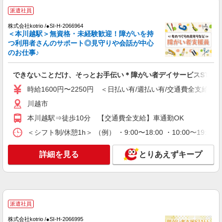
派遣社員
株式会社kotrio /●SI-H-2066964
＜本川越駅＞無資格・未経験歓迎！障がいを持
つ利用者さんのサポート◎見守りや会話が中心
のお仕事♪
できないことだけ、そっとお手伝い＊障がい者デイサービスSTAF
時給1600円〜2250円 ＜日払い有/週払い有/交通費全支給(ガ
川越市
本川越駅⇒徒歩10分 【交通費全支給】車通勤OK
＜シフト制/休憩1h＞ （例） ・9:00〜18:00 ・10:00〜19:0
詳細を見る
とりあえずキープ
派遣社員
株式会社kotrio /●SI-H-2066995