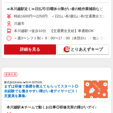
≪本川越駅近く≫日払可/日曜休☆障がい者の軽作業補助など
時給1600円〜2250円 ＜日払い有/週払い有/交通費全支給(ガ
川越市
本川越駅⇒徒歩10分 【交通費全支給】車通勤OK
＜週3〜シフト制＞ 8：00〜17：00（休憩1h） ・他シフト相
詳細を見る
とりあえずキープ
派遣社員
株式会社kotrio /●SI-H-2075181
まずは研修で基礎を教えてもらってスタート◎
未経験でも働きやすい障がい者デイサービス！
支援員を募集♪
本川越駅★チームで動くお仕事◎研修充実の障がいデイ♪