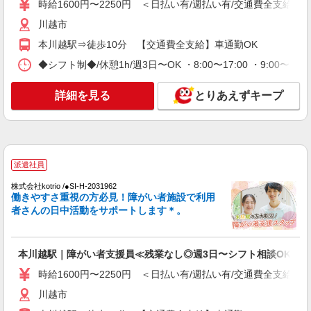
時給1600円〜2250円 ＜日払い有/週払い有/交通費全支給(ガ
川越市
本川越駅⇒徒歩10分 【交通費全支給】車通勤OK
◆シフト制◆/休憩1h/週3日〜OK ・8:00〜17:00 ・9:00〜
詳細を見る
とりあえずキープ
派遣社員
株式会社kotrio /●SI-H-2031962
働きやすさ重視の方必見！障がい者施設で利用
者さんの日中活動をサポートします＊。
本川越駅｜障がい者支援員≪残業なし◎週3日〜シフト相談OK！≫
時給1600円〜2250円 ＜日払い有/週払い有/交通費全支給(ガ
川越市