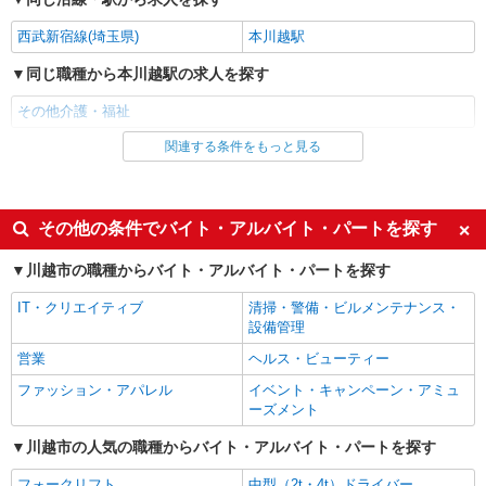
西武新宿線(埼玉県)
本川越駅
同じ職種から本川越駅の求人を探す
その他介護・福祉
関連する条件をもっと見る
同じ雇用形態から本川越駅の求人を探す
派遣社員
同じ特徴から本川越駅の求人を探す
その他の条件でバイト・アルバイト・パートを探す
入社日応相談
未経験歓迎
川越市の職種からバイト・アルバイト・パートを探す
経験者・有資格者歓迎
新卒・第二新卒歓迎
IT・クリエイティブ
清掃・警備・ビルメンテナンス・
女性活躍中
主婦・主夫歓迎
設備管理
フリーター歓迎
学歴不問
営業
ヘルス・ビューティー
ブランクOK
ミドル（40代～）活躍中
ファッション・アパレル
イベント・キャンペーン・アミュ
ーズメント
エルダー（50代～）活躍中
シニア（60代～）活躍中
川越市の人気の職種からバイト・アルバイト・パートを探す
高収入・高額
ボーナス・賞与あり
昇給あり
完全週休2日制
フォークリフト
中型（2t・4t）ドライバー