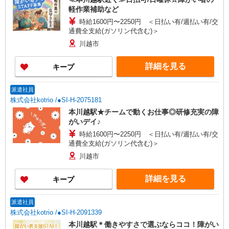
軽作業補助など
時給1600円〜2250円 ＜日払い有/週払い有/交
通費全支給(ガソリン代含む)＞
川越市
詳細を見る
キープ
派遣社員
株式会社kotrio /●SI-H-2075181
本川越駅★チームで動くお仕事◎研修充実の障
がいデイ♪
時給1600円〜2250円 ＜日払い有/週払い有/交
通費全支給(ガソリン代含む)＞
川越市
詳細を見る
キープ
派遣社員
株式会社kotrio /●SI-H-2091339
本川越駅＊働きやすさで選ぶならココ！障がい