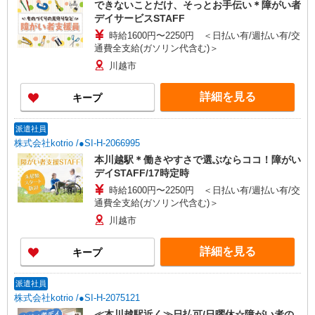
できないことだけ、そっとお手伝い＊障がい者
デイサービスSTAFF
時給1600円〜2250円 ＜日払い有/週払い有/交
通費全支給(ガソリン代含む)＞
川越市
詳細を見る
キープ
派遣社員
株式会社kotrio /●SI-H-2066995
本川越駅＊働きやすさで選ぶならココ！障がい
デイSTAFF/17時定時
時給1600円〜2250円 ＜日払い有/週払い有/交
通費全支給(ガソリン代含む)＞
川越市
詳細を見る
キープ
派遣社員
株式会社kotrio /●SI-H-2075121
≪本川越駅近く≫日払可/日曜休☆障がい者の