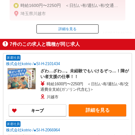
時給1600円〜2250円 ＜日払い有/週払い有/交通費
全支給(ガソリン代含む)＞
埼玉県川越市
詳細を見る
ID：AE0527649759
7
件のこの求人と職種が同じ求人
掲載期間終了
派遣社員
株式会社kotrio /●SI-H-2101434
ざわ…ざわ…。未経験でもいけるぞっ…！障が
い者支援の仕事！！
時給1600円〜2250円 ＜日払い有/週払い有/交
通費全支給(ガソリン代含む)＞
川越市
詳細を見る
キープ
派遣社員
株式会社kotrio /●SI-H-2066964