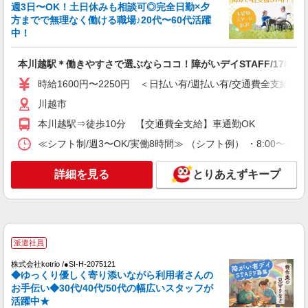
週3日〜OK！土日休みも相談可◎完全日勤×夕
方までで無理なく働ける職場♪20代〜60代活躍
中！
本川越駅＊働きやすさで選ぶならココ！障がいデイSTAFF/17時定
時給1600円〜2250円 ＜日払い有/週払い有/交通費全支給(ガ
川越市
本川越駅⇒徒歩10分 【交通費全支給】車通勤OK
≪シフト制/週3〜OK/実働8時間≫ （シフト例） ・8:00〜17:
詳細を見る
とりあえずキープ
派遣社員
株式会社kotrio /●SI-H-2075121
◆ゆっくり優しく寄り添いながら利用者さんの
お手伝い◆30代/40代/50代の幅広いスタッフが
活躍中★