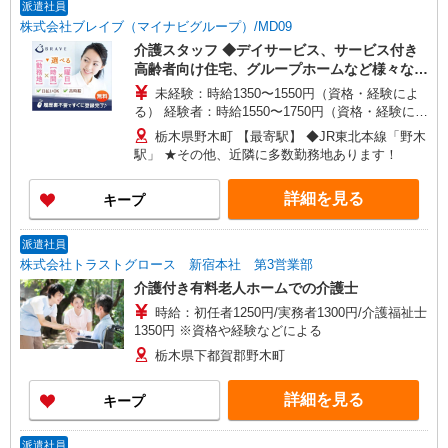
派遣社員
株式会社ブレイブ（マイナビグループ）/MD09
介護スタッフ ◆デイサービス、サービス付き
高齢者向け住宅、グループホームなど様々な勤
務先から選べます。
未経験：時給1350〜1550円（資格・経験によ
る） 経験者：時給1550〜1750円（資格・経験によ
る） ◎月収例 時給1750円×1日8時間×22日（週5
栃木県野木町 【最寄駅】 ◆JR東北本線「野木
日）＝30万8000円 ◆昇給あり ◆支払い方法 ※日
駅」 ★その他、近隣に多数勤務地あります！
払い/週払い/月払い対応も可能です。詳しくは面談
時にご相談ください。 ◆交通費：別途全額支給 ※
詳細を見る
キープ
当社規定あり
派遣社員
株式会社トラストグロース 新宿本社 第3営業部
介護付き有料老人ホームでの介護士
時給：初任者1250円/実務者1300円/介護福祉士
1350円 ※資格や経験などによる
栃木県下都賀郡野木町
詳細を見る
キープ
派遣社員