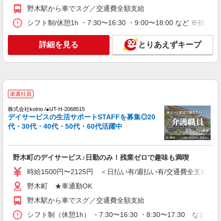
野木駅から車でスグ／交通費全額支給
【月給】275,920円〜290,920円 ▼給与詳細 処
遇改善手当：35,920円 夜勤手当：30,000円（5回
シフト制/休憩1h ・7:30〜16:30 ・9:00〜18:00 など ※残業
分） ※6回目以降は1回6,000円支給 ▼下記別途支
栃木県下都賀郡野木町野木1895-1
給 通勤手当 年末年始手当：380円/時 寸志あり：
詳細を見る
とりあえずキープ
年2回（6月・12月） ※業績による 特別報酬：平
詳細を見る
キープ
均34.1万円（最高額135万円） ※2025年6月支給実
績 ※処遇改善手当は試用期間中(3ヶ月)は支給なし
派遣社員
株式会社kotrio /●UT-H-2068515
デイサービスの生活サポートSTAFFを募集◎20
代・30代・40代・50代・60代活躍中
野木町のデイサービス♪日勤のみ！残業ゼロで趣味も満喫
時給1500円〜2125円 ＜日払い有/週払い有/交通費全支給(ガ
野木町 ★車通勤OK
野木駅から車でスグ／交通費全額支給
シフト制（休憩1h） ・7:30〜16:30 ・8:30〜17:30 など