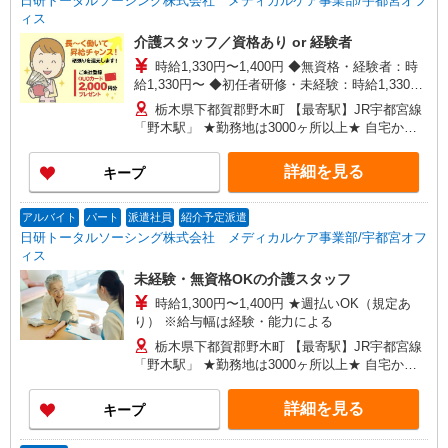
日研トータルソーシング株式会社 メディカルケア事業部/宇都宮オフ
ィス
介護スタッフ／資格あり or 経験者
時給1,330円〜1,400円 ◆無資格・経験者：時
給1,330円〜 ◆初任者研修・未経験：時給1,330
円〜 ◆初任者研修・経験者：時給1,350円〜 ◆介
栃木県下都賀郡野木町 【最寄駅】JR宇都宮線
護福祉士：時給1,400円〜 ※経験者は3ヶ月以上 ※
「野木駅」 ★勤務地は3000ヶ所以上★ 自宅から
給与幅は経験・能力による ★週払いOK（規定あ
通いやすいエリアなど、お好きな勤務地をお選び
り）
下さい！！
詳細を見る
キープ
アルバイト
パート
派遣社員
紹介予定派遣
日研トータルソーシング株式会社 メディカルケア事業部/宇都宮オフ
ィス
未経験・無資格OKの介護スタッフ
時給1,300円〜1,400円 ★週払いOK（規定あ
り） ※給与幅は経験・能力による
栃木県下都賀郡野木町 【最寄駅】JR宇都宮線
「野木駅」 ★勤務地は3000ヶ所以上★ 自宅から
通いやすいエリアなど、お好きな勤務地をお選び
下さい！！
詳細を見る
キープ