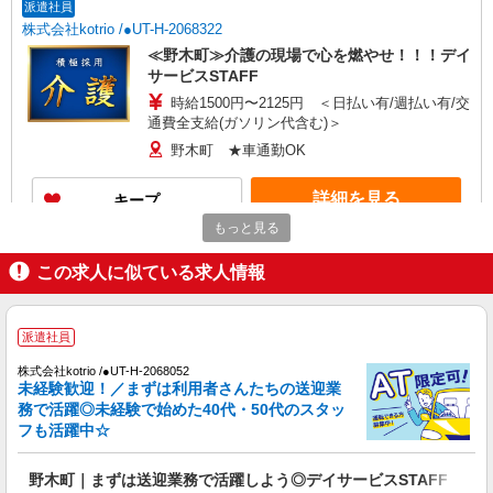
派遣社員
株式会社kotrio /●UT-H-2068322
≪野木町≫介護の現場で心を燃やせ！！！デイ
サービスSTAFF
時給1500円〜2125円 ＜日払い有/週払い有/交
通費全支給(ガソリン代含む)＞
野木町 ★車通勤OK
詳細を見る
キープ
もっと見る
派遣社員
株式会社kotrio /●UT-H-2068515
この求人に似ている求人情報
野木町のデイサービス♪日勤のみ！残業ゼロで
趣味も満喫
派遣社員
時給1500円〜2125円 ＜日払い有/週払い有/交
通費全支給(ガソリン代含む)＞
株式会社kotrio /●UT-H-2068052
未経験歓迎！／まずは利用者さんたちの送迎業
野木町 ★車通勤OK
務で活躍◎未経験で始めた40代・50代のスタッ
フも活躍中☆
詳細を見る
キープ
野木町｜まずは送迎業務で活躍しよう◎デイサービスSTAFF
パート