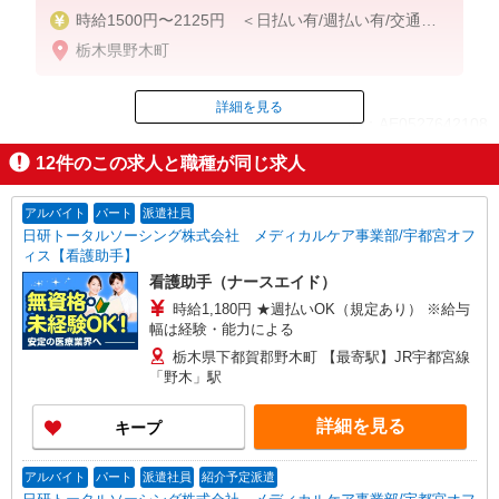
時給1500円〜2125円 ＜日払い有/週払い有/交通費
全支給(ガソリン代含む)＞
栃木県野木町
詳細を見る
ID：AE0527642108
12
件のこの求人と職種が同じ求人
掲載期間終了
アルバイト
パート
派遣社員
日研トータルソーシング株式会社 メディカルケア事業部/宇都宮オフ
ィス【看護助手】
看護助手（ナースエイド）
時給1,180円 ★週払いOK（規定あり） ※給与
幅は経験・能力による
栃木県下都賀郡野木町 【最寄駅】JR宇都宮線
「野木」駅
詳細を見る
キープ
アルバイト
パート
派遣社員
紹介予定派遣