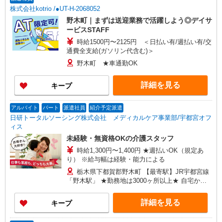
株式会社kotrio /●UT-H-2068052
野木町｜まずは送迎業務で活躍しよう◎デイサ
ービスSTAFF
時給1500円〜2125円 ＜日払い有/週払い有/交
通費全支給(ガソリン代含む)＞
野木町 ★車通勤OK
詳細を見る
キープ
アルバイト
パート
派遣社員
紹介予定派遣
日研トータルソーシング株式会社 メディカルケア事業部/宇都宮オフ
ィス
未経験・無資格OKの介護スタッフ
時給1,300円〜1,400円 ★週払いOK（規定あ
り） ※給与幅は経験・能力による
栃木県下都賀郡野木町 【最寄駅】JR宇都宮線
「野木駅」 ★勤務地は3000ヶ所以上★ 自宅から
通いやすいエリアなど、お好きな勤務地をお選び
下さい！！
詳細を見る
キープ