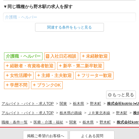
同じ職種から野木駅の求人を探す
介護職・ヘルパー
関連する条件をもっと見る
同じ雇用形態から野木駅の求人を探す
派遣社員
同じ特徴から野木駅の求人を探す
介護職・ヘルパー
入社日応相談
未経験歓迎
入社日応相談
未経験歓迎
経験者・有資格者歓迎
新卒・第二新卒歓迎
経験者・有資格者歓迎
新卒・第二新卒歓迎
女性活躍中
主婦・主夫歓迎
フリーター歓迎
女性活躍中
主婦・主夫歓迎
学歴不問
ブランクOK
フリーター歓迎
学歴不問
もっと見る
ブランクOK
ミドル（40代～）活躍中
アルバイト・バイト・求人TOP
関東
栃木県
野木町
株式会社kotrio /
エルダー（50代～）活躍中
シニア（60代～）活躍中
アルバイト・バイト・求人TOP
栃木県の路線
ＪＲ東北本線
野木駅
株式
高収入・高額
ボーナス・賞与あり
職種・条件一覧
医療・介護・福祉
関東
栃木県
野木町
株式会社kotr
昇給あり
完全週休2日制
フルタイム歓迎
禁煙・分煙
掲載ご希望のお客様へ
よくある質問