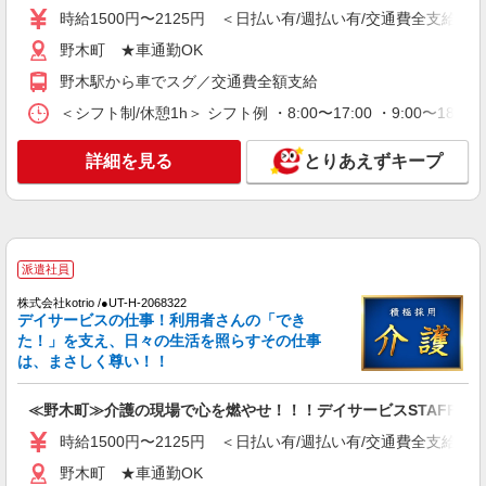
時給1500円〜2125円 ＜日払い有/週払い有/交通費全支給(ガ
野木ケアセンターそよ風：RO9645
ショートステイ 夜勤専従介護職
野木町 ★車通勤OK
【時給】1,470円〜 ▼給与詳細 処遇改善手
野木駅から車でスグ／交通費全額支給
当：220円/時 夜勤手当:6,000円/回 ▼下記別途支給
通勤手当 年末年始手当：380円/時 寸志あり：年2
＜シフト制/休憩1h＞ シフト例 ・8:00〜17:00 ・9:00〜18:
栃木県下都賀郡野木町野木1895-1
回（6月・12月） ※業績による ※処遇改善手当は
試用期間中(3ヶ月)は支給なし
詳細を見る
とりあえずキープ
詳細を見る
キープ
パート
野木ケアセンターそよ風：RO11337
ショートステイ 介護スタッフ
派遣社員
【時給】1,300円〜1,570円 ▼給与詳細 処遇改
株式会社kotrio /●UT-H-2068322
善手当：200〜220円/時 夜勤手当:6,000円/回 ▼下
デイサービスの仕事！利用者さんの「でき
記別途支給 通勤手当 年末年始手当：380円/時 寸
栃木県下都賀郡野木町野木1895-1
た！」を支え、日々の生活を照らすその仕事
志あり：年2回（6月・12月） ※業績による ※処
は、まさしく尊い！！
遇改善手当は試用期間中(3ヶ月)は支給なし
詳細を見る
キープ
≪野木町≫介護の現場で心を燃やせ！！！デイサービスSTAFF
契約社員
時給1500円〜2125円 ＜日払い有/週払い有/交通費全支給(ガ
野木ケアセンターそよ風：RO9081
野木町 ★車通勤OK
ショートステイ 介護スタッフ