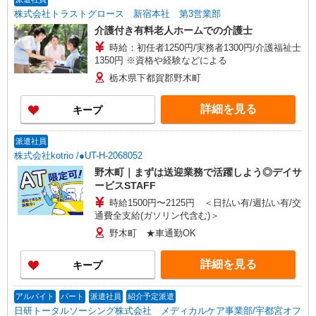
株式会社トラストグロース 新宿本社 第3営業部
介護付き有料老人ホームでの介護士
時給：初任者1250円/実務者1300円/介護福祉士
1350円 ※資格や経験などによる
栃木県下都賀郡野木町
詳細を見る
キープ
派遣社員
株式会社kotrio /●UT-H-2068052
野木町｜まずは送迎業務で活躍しよう◎デイサ
ービスSTAFF
時給1500円〜2125円 ＜日払い有/週払い有/交
通費全支給(ガソリン代含む)＞
野木町 ★車通勤OK
詳細を見る
キープ
アルバイト
パート
派遣社員
紹介予定派遣
日研トータルソーシング株式会社 メディカルケア事業部/宇都宮オフ