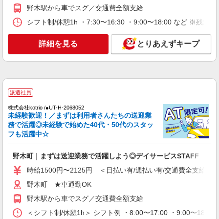
野木駅から車でスグ／交通費全額支給
【時給】1,470円〜 ▼給与詳細 処遇改善手
当：220円/時 夜勤手当:6,000円/回 ▼下記別途支給
シフト制/休憩1h ・7:30〜16:30 ・9:00〜18:00 など ※残業
通勤手当 年末年始手当：380円/時 寸志あり：年2
栃木県下都賀郡野木町野木1895-1
回（6月・12月） ※業績による ※処遇改善手当は
詳細を見る
とりあえずキープ
試用期間中(3ヶ月)は支給なし
詳細を見る
キープ
派遣社員
株式会社kotrio /●UT-H-2068052
未経験歓迎！／まずは利用者さんたちの送迎業
務で活躍◎未経験で始めた40代・50代のスタッ
フも活躍中☆
野木町｜まずは送迎業務で活躍しよう◎デイサービスSTAFF
時給1500円〜2125円 ＜日払い有/週払い有/交通費全支給(ガ
野木町 ★車通勤OK
野木駅から車でスグ／交通費全額支給
＜シフト制/休憩1h＞ シフト例 ・8:00〜17:00 ・9:00〜18: