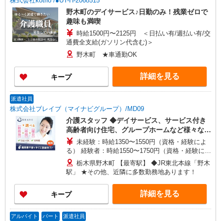
株式会社kotrio /●UT-H-2068515
野木町のデイサービス♪日勤のみ！残業ゼロで
趣味も満喫
時給1500円〜2125円 ＜日払い有/週払い有/交
通費全支給(ガソリン代含む)＞
野木町 ★車通勤OK
詳細を見る
キープ
派遣社員
株式会社ブレイブ（マイナビグループ）/MD09
介護スタッフ ◆デイサービス、サービス付き
高齢者向け住宅、グループホームなど様々な勤
務先から選べます。
未経験：時給1350〜1550円（資格・経験によ
る） 経験者：時給1550〜1750円（資格・経験によ
る） ◎月収例 時給1750円×1日8時間×22日（週5
栃木県野木町 【最寄駅】 ◆JR東北本線「野木
日）＝30万8000円 ◆昇給あり ◆支払い方法 ※日
駅」 ★その他、近隣に多数勤務地あります！
払い/週払い/月払い対応も可能です。詳しくは面談
時にご相談ください。 ◆交通費：別途全額支給 ※
詳細を見る
キープ
当社規定あり
アルバイト
パート
派遣社員