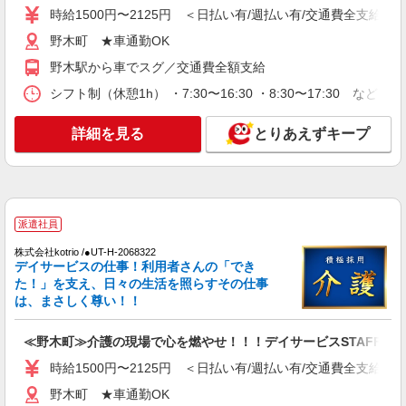
時給1500円〜2125円 ＜日払い有/週払い有/交通費全支給(ガ
野木ケアセンターそよ風：RO9081
ショートステイ 介護スタッフ
野木町 ★車通勤OK
【月給】275,920円〜290,920円 ▼給与詳細 処
野木駅から車でスグ／交通費全額支給
遇改善手当：35,920円 夜勤手当：30,000円（5回
シフト制（休憩1h） ・7:30〜16:30 ・8:30〜17:30 など
分） ※6回目以降は1回6,000円支給 ▼下記別途支
栃木県下都賀郡野木町野木1895-1
給 通勤手当 年末年始手当：380円/時 寸志あり：
年2回（6月・12月） ※業績による 特別報酬：平
詳細を見る
とりあえずキープ
詳細を見る
キープ
均34.1万円（最高額135万円） ※2025年6月支給実
績 ※処遇改善手当は試用期間中(3ヶ月)は支給なし
パート
野木ケアセンターそよ風：RO11337
ショートステイ 介護スタッフ
派遣社員
【時給】1,300円〜1,570円 ▼給与詳細 処遇改
株式会社kotrio /●UT-H-2068322
善手当：200〜220円/時 夜勤手当:6,000円/回 ▼下
デイサービスの仕事！利用者さんの「でき
記別途支給 通勤手当 年末年始手当：380円/時 寸
栃木県下都賀郡野木町野木1895-1
た！」を支え、日々の生活を照らすその仕事
志あり：年2回（6月・12月） ※業績による ※処
は、まさしく尊い！！
遇改善手当は試用期間中(3ヶ月)は支給なし
詳細を見る
キープ
≪野木町≫介護の現場で心を燃やせ！！！デイサービスSTAFF
パート
時給1500円〜2125円 ＜日払い有/週払い有/交通費全支給(ガ
野木ケアセンターそよ風：RO9645
野木町 ★車通勤OK
ショートステイ 夜勤専従介護職