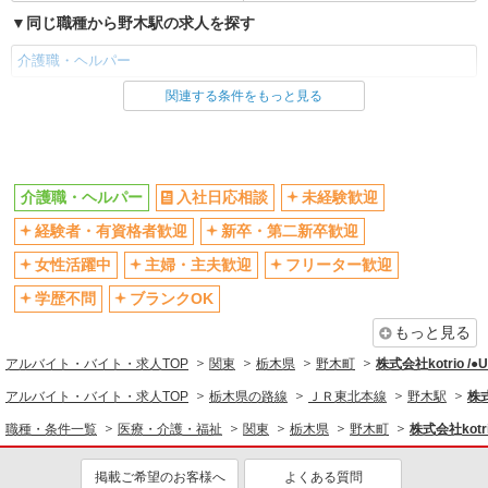
同じ職種から野木駅の求人を探す
介護職・ヘルパー
関連する条件をもっと見る
同じ雇用形態から野木駅の求人を探す
派遣社員
同じ特徴から野木駅の求人を探す
介護職・ヘルパー
入社日応相談
未経験歓迎
入社日応相談
未経験歓迎
経験者・有資格者歓迎
新卒・第二新卒歓迎
経験者・有資格者歓迎
新卒・第二新卒歓迎
女性活躍中
主婦・主夫歓迎
フリーター歓迎
女性活躍中
主婦・主夫歓迎
学歴不問
ブランクOK
フリーター歓迎
学歴不問
もっと見る
ブランクOK
ミドル（40代～）活躍中
アルバイト・バイト・求人TOP
関東
栃木県
野木町
株式会社kotrio /
エルダー（50代～）活躍中
シニア（60代～）活躍中
アルバイト・バイト・求人TOP
栃木県の路線
ＪＲ東北本線
野木駅
株式
高収入・高額
ボーナス・賞与あり
職種・条件一覧
医療・介護・福祉
関東
栃木県
野木町
株式会社kotr
昇給あり
完全週休2日制
フルタイム歓迎
禁煙・分煙
掲載ご希望のお客様へ
よくある質問