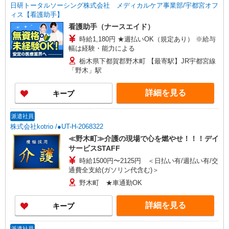
日研トータルソーシング株式会社 メディカルケア事業部/宇都宮オフ
ィス【看護助手】
看護助手（ナースエイド）
時給1,180円 ★週払いOK（規定あり） ※給与
幅は経験・能力による
栃木県下都賀郡野木町 【最寄駅】JR宇都宮線
「野木」駅
詳細を見る
キープ
派遣社員
株式会社kotrio /●UT-H-2068322
≪野木町≫介護の現場で心を燃やせ！！！デイ
サービスSTAFF
時給1500円〜2125円 ＜日払い有/週払い有/交
通費全支給(ガソリン代含む)＞
野木町 ★車通勤OK
詳細を見る
キープ
派遣社員