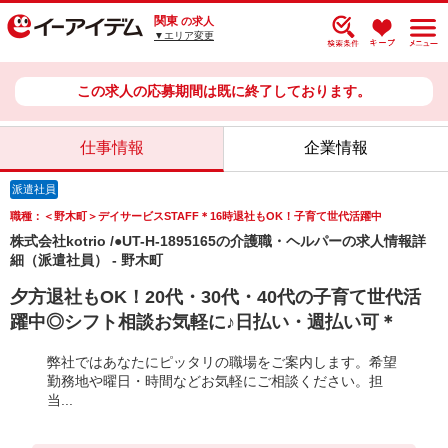
関東
の求人
▼エリア変更
この求人の応募期間は既に終了しております。
仕事情報
企業情報
派遣社員
職種：＜野木町＞デイサービスSTAFF＊16時退社もOK！子育て世代活躍中
株式会社kotrio /●UT-H-1895165の介護職・ヘルパーの求人情報詳
細（派遣社員） - 野木町
夕方退社もOK！20代・30代・40代の子育て世代活
躍中◎シフト相談お気軽に♪日払い・週払い可＊
弊社ではあなたにピッタリの職場をご案内します。希望
勤務地や曜日・時間などお気軽にご相談ください。担
当...