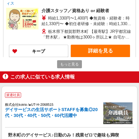
ィス
介護スタッフ／資格あり or 経験者
時給1,330円〜1,400円 ◆無資格・経験者：時
給1,330円〜 ◆初任者研修・未経験：時給1,330
円〜 ◆初任者研修・経験者：時給1,350円〜 ◆介
栃木県下都賀郡野木町 【最寄駅】JR宇都宮線
護福祉士：時給1,400円〜 ※経験者は3ヶ月以上 ※
「野木駅」 ★勤務地は3000ヶ所以上★ 自宅から
給与幅は経験・能力による ★週払いOK（規定あ
通いやすいエリアなど、お好きな勤務地をお選び
り）
下さい！！
詳細を見る
キープ
もっと見る
アルバイト
パート
派遣社員
紹介予定派遣
日研トータルソーシング株式会社 メディカルケア事業部/宇都宮オフ
この求人に似ている求人情報
ィス
未経験・無資格OKの介護スタッフ
時給1,300円〜1,400円 ★週払いOK（規定あ
派遣社員
り） ※給与幅は経験・能力による
株式会社kotrio /●UT-H-2068515
栃木県下都賀郡野木町 【最寄駅】JR宇都宮線
デイサービスの生活サポートSTAFFを募集◎20
「野木駅」 ★勤務地は3000ヶ所以上★ 自宅から
代・30代・40代・50代・60代活躍中
通いやすいエリアなど、お好きな勤務地をお選び
下さい！！
詳細を見る
キープ
野木町のデイサービス♪日勤のみ！残業ゼロで趣味も満喫
契約社員