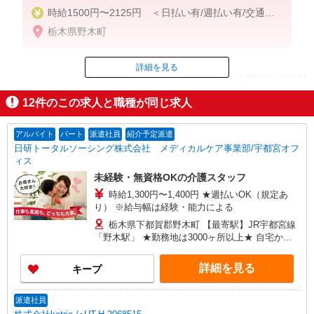
時給1500円〜2125円 ＜日払い有/週払い有/交通費
全支給(ガソリン代含む)＞
栃木県野木町
詳細を見る
ID：AE0527648074
12
件のこの求人と職種が同じ求人
掲載期間終了
アルバイト
パート
派遣社員
紹介予定派遣
日研トータルソーシング株式会社 メディカルケア事業部/宇都宮オフ
ィス
未経験・無資格OKの介護スタッフ
時給1,300円〜1,400円 ★週払いOK（規定あ
り） ※給与幅は経験・能力による
栃木県下都賀郡野木町 【最寄駅】JR宇都宮線
「野木駅」 ★勤務地は3000ヶ所以上★ 自宅から
通いやすいエリアなど、お好きな勤務地をお選び
下さい！！
詳細を見る
キープ
派遣社員