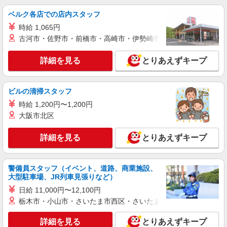
【栃木市】介護初心者集まれ！居心地のよいデ
ベルク各店での店内スタッフ
イサービス
時給 1,065円
時給1500円〜2125円 ＜日払い有/週払い有/交
古河市・佐野市・前橋市・高崎市・伊勢崎市・太田市・館林市・
通費全支給(ガソリン代含む)＞
栃木市//栃木駅の近く
詳細を見る
とりあえずキープ
詳細を見る
キープ
ビルの清掃スタッフ
派遣社員
時給 1,200円〜1,200円
株式会社kotrio /●UT-H-2009868
大阪市北区
毎日通うのが楽しみになる＊ホテルのような美
しいサ高住のSTAFF
詳細を見る
とりあえずキープ
時給1500円〜2125円 ＜日払い有/週払い有/交
通費全支給(ガソリン代含む)＞
栃木市 ＊最寄り駅：新栃木
警備員スタッフ（イベント、道路、商業施設、
大型駐車場、JR列車見張りなど）
詳細を見る
キープ
日給 11,000円〜12,100円
栃木市・小山市・さいたま市西区・さいたま市岩槻区・久喜市・
派遣社員
株式会社トラストグロース 新宿本社 第3営業部
詳細を見る
とりあえずキープ