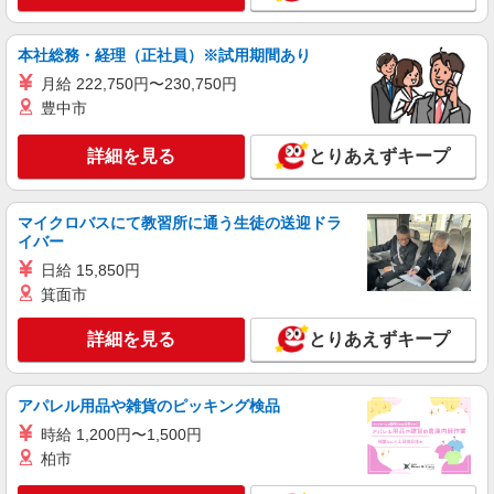
デイサービスでの介護士
時給：初任者1520円/実務者1580円/介護福祉士
本社総務・経理（正社員）※試用期間あり
1650円 ※資格や経験などによる
栃木県栃木市
月給 222,750円〜230,750円
豊中市
詳細を見る
キープ
詳細を見る
とりあえずキープ
派遣社員
株式会社kotrio /●UT-H-2028555
マイクロバスにて教習所に通う生徒の送迎ドラ
≪栃木市≫日勤のみ＆残業ナシ！お迎えに間に
イバー
合うデイサービス
日給 15,850円
時給1500円〜2125円 ＜日払い有/週払い有/交
箕面市
通費全支給(ガソリン代含む)＞
栃木市 ＊最寄り駅：新栃木
詳細を見る
とりあえずキープ
詳細を見る
キープ
アパレル用品や雑貨のピッキング検品
派遣社員
時給 1,200円〜1,500円
株式会社kotrio /●UT-H-2068547
柏市
栃木市のデイサービス♪日勤のみ！残業ゼロで
趣味も満喫