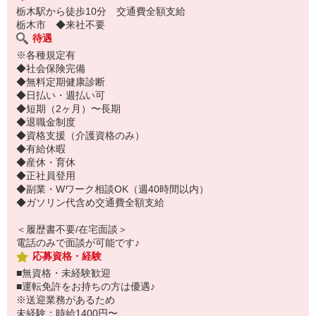
栃木駅から徒歩10分 交通費全額支給
栃木市 ◆来社不要
待遇
※各種規定有
◆社会保険完備
◆無料定期健康診断
◆日払い・週払い可
◆短期（2ヶ月）〜長期
◆退職金制度
◆資格支援（介護資格のみ）
◆有給休暇
◆産休・育休
◆正社員登用
◆副業・Wワーク相談OK（週40時間以内）
◆ガソリン代含め交通費全額支給
＜履歴書不要/在宅面談＞
電話のみで面談が可能です♪
応募資格・経験
■無資格・未経験歓迎
■運転免許をお持ちの方は優遇♪
※送迎業務があるため
未経験：時給1400円〜