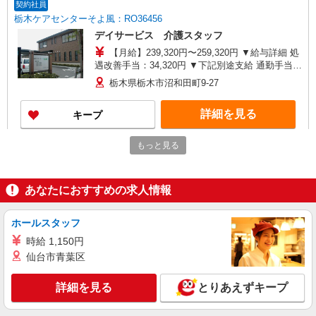
契約社員
栃木ケアセンターそよ風：RO36456
デイサービス 介護スタッフ
【月給】239,320円〜259,320円 ▼給与詳細 処
遇改善手当：34,320円 ▼下記別途支給 通勤手当
年末年始手当：380円/時 寸志あり：年2回（6月・
栃木県栃木市沼和田町9-27
12月） ※業績による 特別報酬：平均33.8万円（最
高額130万円） ※2025年6月支給実績 ※処遇改善
詳細を見る
キープ
手当は試用期間中(3ヶ月)は支給なし
もっと見る
派遣社員
株式会社kotrio /●UT-H-2009628
向かう先は、笑顔の待つ場所！デイサービスの
あなたにおすすめの求人情報
サポート＆送迎STAFF
時給1500円〜2125円 ＜日払い有/週払い有/交
通費全支給(ガソリン代含む)＞
ホールスタッフ
栃木市 ＊最寄り駅：新栃木
時給 1,150円
仙台市青葉区
詳細を見る
キープ
詳細を見る
とりあえずキープ
派遣社員
株式会社kotrio /●UT-H-2067123