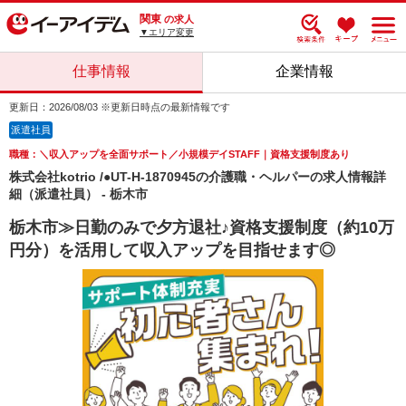
関東
の求人
▼エリア変更
仕事情報
企業情報
更新日：2026/08/03 ※更新日時点の最新情報です
派遣社員
職種：＼収入アップを全面サポート／小規模デイSTAFF｜資格支援制度あり
株式会社kotrio /●UT-H-1870945の介護職・ヘルパーの求人情報詳
細（派遣社員） - 栃木市
栃木市≫日勤のみで夕方退社♪資格支援制度（約10万
円分）を活用して収入アップを目指せます◎