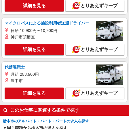
時給1500円〜2125円 ＜日払い有/週払い有/交
詳細を見る
とりあえずキープ
通費全支給(ガソリン代含む)＞
栃木市 ★面接なし
マイクロバスによる施設利用者送迎ドライバー
詳細を見る
キープ
日給 10,900円〜10,900円
神戸市須磨区
派遣社員
株式会社kotrio /●UT-H-2051191
詳細を見る
とりあえずキープ
タイパ最強！希望の働き方が叶う有料住宅のス
タッフ★＠栃木市
代務運転士
時給1500円〜2125円 ＜日払い有/週払い有/交
通費全支給(ガソリン代含む)＞
月給 253,500円
栃木市 ＊最寄り駅：新栃木
豊中市
詳細を見る
詳細を見る
とりあえずキープ
キープ
このお仕事に関連する条件で探す
栃木市のアルバイト・バイト・パートの求人を探す
同じ職種から栃木市の求人を探す