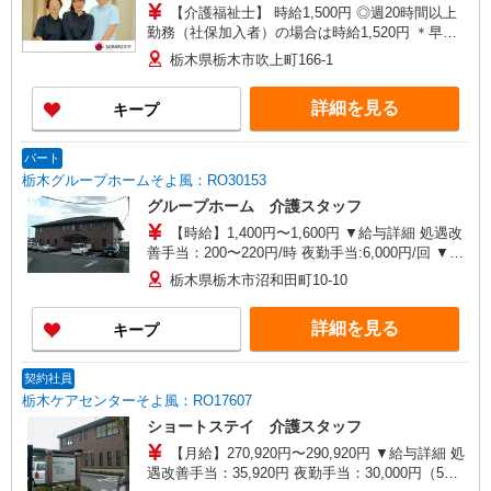
【介護福祉士】 時給1,500円 ◎週20時間以上
勤務（社保加入者）の場合は時給1,520円 ＊早朝
夜間（〜8:00、18:00〜）：時給1,875円〜 ＊日曜
栃木県栃木市吹上町166-1
祝日：時給1,800円〜 【実務者研修・初任者研修
（ヘルパー1級・2級）】 時給1,420円 ◎週20時間
詳細を見る
キープ
以上勤務（社保加入者）の場合は時給1,440円 ＊
早朝夜間（〜8:00、18:00〜）：時給1,775円〜 ＊
日曜祝日：時給1,720円〜 ◎身体介助、生活援助
パート
が同時給 ◎キャンセル手当：職務時給の60％支給
栃木グループホームそよ風：RO30153
グループホーム 介護スタッフ
【時給】1,400円〜1,600円 ▼給与詳細 処遇改
善手当：200〜220円/時 夜勤手当:6,000円/回 ▼下
記別途支給 通勤手当 年末年始手当：380円/時 寸
栃木県栃木市沼和田町10-10
志あり：年2回（6月・12月） ※業績による ※処
遇改善手当は試用期間中(3ヶ月)は支給なし
詳細を見る
キープ
契約社員
栃木ケアセンターそよ風：RO17607
ショートステイ 介護スタッフ
【月給】270,920円〜290,920円 ▼給与詳細 処
遇改善手当：35,920円 夜勤手当：30,000円（5回