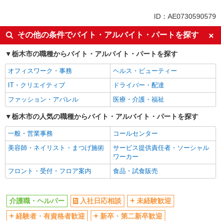
同じ特徴から栃木駅の求人を探す
ID：AE0730590579
入社日応相談
未経験歓迎
その他の条件でバイト・アルバイト・パートを探す
経験者・有資格者歓迎
新卒・第二新卒歓迎
栃木市の職種からバイト・アルバイト・パートを探す
女性活躍中
主婦・主夫歓迎
オフィスワーク・事務
ヘルス・ビューティー
フリーター歓迎
学歴不問
IT・クリエイティブ
ドライバー・配達
ブランクOK
ミドル（40代～）活躍中
ファッション・アパレル
医療・介護・福祉
エルダー（50代～）活躍中
シニア（60代～）活躍中
高収入・高額
栃木市の人気の職種からバイト・アルバイト・パートを探す
ボーナス・賞与あり
昇給あり
完全週休2日制
一般・営業事務
コールセンター
フルタイム歓迎
禁煙・分煙
美容師・ネイリスト・まつげ施術
サービス提供責任者・ソーシャル
ワーカー
駅直結・駅チカ
車通勤OK
フロント・受付・フロア案内
食品・試食販売
バイク通勤OK
自転車通勤OK
残業少なめ（月20h未満）
交通費支給
介護職・ヘルパー
入社日応相談
未経験歓迎
社会保険あり
産休・育休取得実績あり
経験者・有資格者歓迎
新卒・第二新卒歓迎
退職金・財形貯蓄制度あり
各種手当（家族・役職・インセン