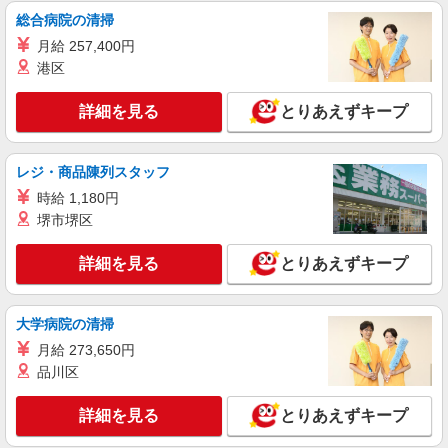
総合病院の清掃
栃木市≫家庭的でこぢんまりしたグルホ＊家事
サポートなど
月給 257,400円
時給1500円〜2125円 ＜日払い有/週払い有/交
港区
通費全支給(ガソリン代含む)＞
栃木市 ★面接なし
詳細を見る
とりあえずキープ
詳細を見る
キープ
レジ・商品陳列スタッフ
時給 1,180円
派遣社員
株式会社kotrio /●UT-H-1733450
堺市堺区
栃木市のデイサービス/夕方には必ず帰れる人
気の職場♪
詳細を見る
とりあえずキープ
時給1500円〜2125円 ＜日払い有/週払い有/交
通費全支給(ガソリン代含む)＞
大学病院の清掃
栃木市 ★面接なし
月給 273,650円
品川区
詳細を見る
キープ
詳細を見る
とりあえずキープ
派遣社員
株式会社kotrio /●UT-H-1876034