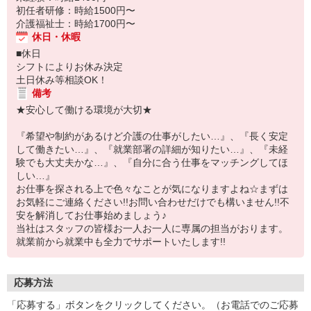
初任者研修：時給1500円〜
介護福祉士：時給1700円〜
休日・休暇
■休日
シフトによりお休み決定
土日休み等相談OK！
備考
★安心して働ける環境が大切★
『希望や制約があるけど介護の仕事がしたい…』、『長く安定
して働きたい…』、『就業部署の詳細が知りたい…』、『未経
験でも大丈夫かな…』、『自分に合う仕事をマッチングしてほ
しい…』
お仕事を探される上で色々なことが気になりますよね☆まずは
お気軽にご連絡ください!!お問い合わせだけでも構いません!!不
安を解消してお仕事始めましょう♪
当社はスタッフの皆様お一人お一人に専属の担当がおります。
就業前から就業中も全力でサポートいたします!!
応募方法
「応募する」ボタンをクリックしてください。（お電話でのご応募