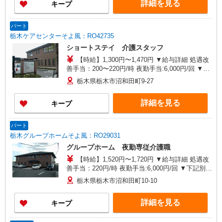
詳細を見る
キープ
パート
栃木ケアセンターそよ風：RO42735
ショートステイ 介護スタッフ
【時給】1,300円〜1,470円 ▼給与詳細 処遇改
善手当：200〜220円/時 夜勤手当:6,000円/回 ▼下
記別途支給 通勤手当 年末年始手当：380円/時 寸
栃木県栃木市沼和田町9-27
志あり：年2回（6月・12月） ※業績による ※処
遇改善手当は試用期間中(3ヶ月)は支給なし
詳細を見る
キープ
パート
栃木グループホームそよ風：RO29031
グループホーム 夜勤専従介護職
【時給】1,520円〜1,720円 ▼給与詳細 処遇改
善手当：220円/時 夜勤手当:6,000円/回 ▼下記別途
支給 通勤手当 年末年始手当：380円/時 寸志あ
栃木県栃木市沼和田町10-10
り：年2回（6月・12月） ※業績による ※処遇改
善手当は試用期間中(3ヶ月)は支給なし
詳細を見る
キープ