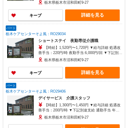
分） ※6回目以降は1回6,000円支給 ▼下記別途支
栃木県栃木市沼和田町9-27
給 通勤手当 年末年始手当：380円/時 寸志あり：
年2回（6月・12月） ※業績による 特別報酬：平
詳細を見る
キープ
均34.1万円（最高額135万円） ※2025年6月支給実
績 ※処遇改善手当は試用期間中(3ヶ月)は支給なし
パート
栃木ケアセンターそよ風：RO29034
ショートステイ 夜勤専従介護職
【時給】1,520円〜1,720円 ▼給与詳細 処遇改
善手当：220円/時 夜勤手当:6,000円/回 ▼下記別途
支給 通勤手当 年末年始手当：380円/時 寸志あ
栃木県栃木市沼和田町9-27
り：年2回（6月・12月） ※業績による ※処遇改
善手当は試用期間中(3ヶ月)は支給なし
詳細を見る
キープ
パート
栃木ケアセンターそよ風：RO29406
デイサービス 介護スタッフ
【時給】1,300円〜1,450円 ▼給与詳細 処遇改
善手当：200円/時 ▼下記別途支給 通勤手当 年末
年始手当：380円/時 寸志あり：年2回（6月・12
栃木県栃木市沼和田町9-27
月） ※業績による ※処遇改善手当は試用期間中(3
ヶ月)は支給なし