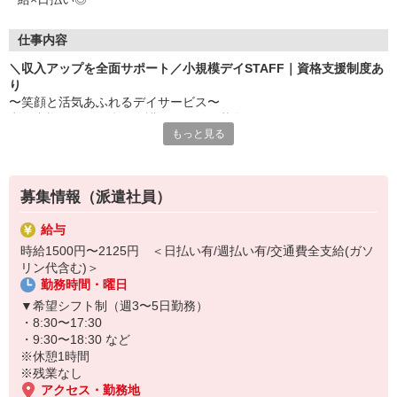
仕事内容
＼収入アップを全面サポート／小規模デイSTAFF｜資格支援制度あ
り
〜笑顔と活気あふれるデイサービス〜
利用者様の日々を彩る介護スタッフを募集しています。
もっと見る
お任せするのは…
・簡単な体操やリハビリの補助
・生活面のサポート（入浴、食事の準備・介助など）
募集情報（派遣社員）
・レクリエーションの企画・実施
・送迎（運転・添乗） ※できる方のみ
給与
など
時給1500円〜2125円 ＜日払い有/週払い有/交通費全支給(ガソ
リン代含む)＞
≪無料の資格取得支援制度あり≫
勤務時間・曜日
「介護の知識がないから不安…」そんな方もご安心ください！
あなたのキャリアアップを全面的にサポートします◎未経験から初
▼希望シフト制（週3〜5日勤務）
任者研修、実務者研修の介護資格を取得可能です♪
・8:30〜17:30
あなたの「成長したい」気持ちを全力で応援します◎
・9:30〜18:30 など
まずは見学だけでもOK！お気軽にお問い合わせください。
※休憩1時間
優しい先輩たちが、あなたの新しい一歩を温かくサポートします。
※残業なし
アクセス・勤務地