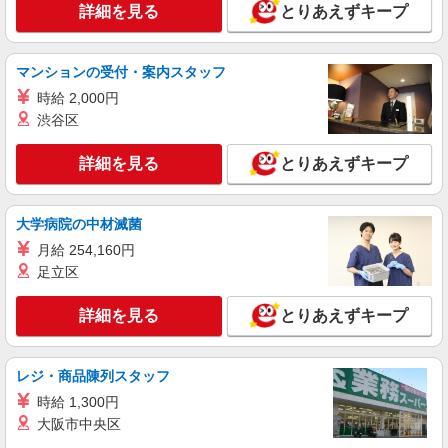
詳細を見る
とりあえずキープ
時給1500円〜2125円 ＜日払い有/週払い有/交
通費全支給(ガソリン代含む)＞
栃木市 ★面接なし
マンションの受付・案内スタッフ
時給 2,000円
詳細を見る
キープ
渋谷区
派遣社員
詳細を見る
とりあえずキープ
株式会社kotrio /●UT-H-1959412
栃木市｜リハビリ補助などのデイサービス
STAFF♪未経験OK
大学病院の中材滅菌
時給1500円〜2125円 ＜日払い有/週払い有/交
月給 254,160円
通費全支給(ガソリン代含む)＞
足立区
栃木市 ＊最寄り駅：新栃木
詳細を見る
とりあえずキープ
詳細を見る
キープ
レジ・商品陳列スタッフ
派遣社員
株式会社kotrio /●UT-H-1977614
時給 1,300円
栃木市★シニア向け住宅での見守り・生活サポ
大阪市中央区
ートなど★