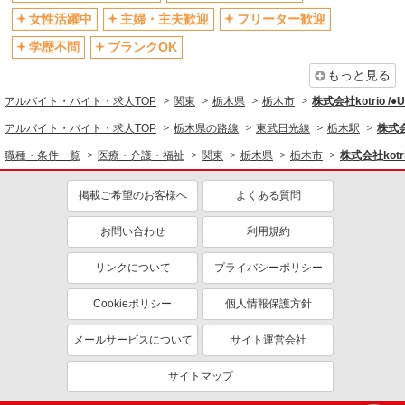
ティブなど）あり
女性活躍中
主婦・主夫歓迎
フリーター歓迎
制服貸与
研修制度あり
学歴不問
ブランクOK
資格取得支援制度あり
もっと見る
同じ職種から求人を探す
アルバイト・バイト・求人TOP
関東
栃木県
栃木市
株式会社kotrio /
医療・介護・福祉
アルバイト・バイト・求人TOP
栃木県の路線
東武日光線
栃木駅
株式会
介護職・ヘルパー
職種・条件一覧
医療・介護・福祉
関東
栃木県
栃木市
株式会社kotr
同じ特徴から求人を探す
掲載ご希望のお客様へ
よくある質問
未経験歓迎
ミドル（40代～）活躍中
お問い合わせ
利用規約
ボーナス・賞与あり
車通勤OK
交通費支給
社会保険あり
リンクについて
プライバシーポリシー
産休・育休取得実績あり
Cookieポリシー
個人情報保護方針
メールサービスについて
サイト運営会社
サイトマップ