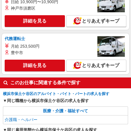
手当として別途支給 ・夜勤手当：10,000円/1回
日給 10,900円〜10,900円
（上記給与とは別に支給） 下記資格をお持ちの方
職業紹介
神戸市須磨区
歓迎 ・認知症介護基礎研修 ・初任者研修 ・実務
株式会社kotrio /●YK-S-2021870
者研修 ・介護福祉士 など
≪運転好きの方歓迎≫未経験でも活躍できる！
詳細を見る
とりあえずキープ
デイサービスSTAFF
時給1550円〜2312円 ＜交通費全支給(ガソリ
ン代含む)＞
代務運転士
横浜市保土ヶ谷区
月給 253,500円
豊中市
詳細を見る
キープ
詳細を見る
とりあえずキープ
職業紹介
株式会社kotrio /●YK-S-2083341
このお仕事に関連する条件で探す
働きながら資格取得を目指せる！デイのパート
スタッフ♪
横浜市保土ケ谷区のアルバイト・バイト・パートの求人を探す
時給1550円〜2312円 ＜交通費全支給(ガソリ
同じ職種から横浜市保土ケ谷区の求人を探す
ン代含む)＞
横浜市保土ヶ谷区内
医療・介護・福祉すべて
介護職・ヘルパー
詳細を見る
キープ
同じ雇用形態から横浜市保土ケ谷区の求人を探す