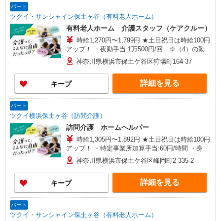
パート
ツクイ・サンシャイン保土ヶ谷（有料老人ホーム）
有料老人ホーム 介護スタッフ（ケアクルー）
時給1,270円〜1,799円 ★土日祝日は時給100円
アップ！ ・夜勤手当:1万500円/回 ※（4）の勤務
時に支給 ※給与幅は資格・経験等による
神奈川県横浜市保土ケ谷区狩場町164-37
詳細を見る
キープ
パート
ツクイ横浜保土ヶ谷（訪問介護）
訪問介護 ホームヘルパー
時給1,305円〜1,892円 ★土日祝日は時給100円
アップ！ ・特定事業所加算手当:60円/時間 ・身体
介護手当:500円/時間 ・早朝夜間深夜手当:300円/
神奈川県横浜市保土ケ谷区峰岡町2-335-2
時間 （18:00〜翌07:59の時間帯） ・ICT手
当:2,000円/月 ・深夜割増は別途支給 ・ケア→ケ
詳細を見る
キープ
アの移動時間も賃金（時給）を支給 ※給与幅は資
格・経験等による
パート
ツクイ・サンシャイン保土ヶ谷（有料老人ホーム）