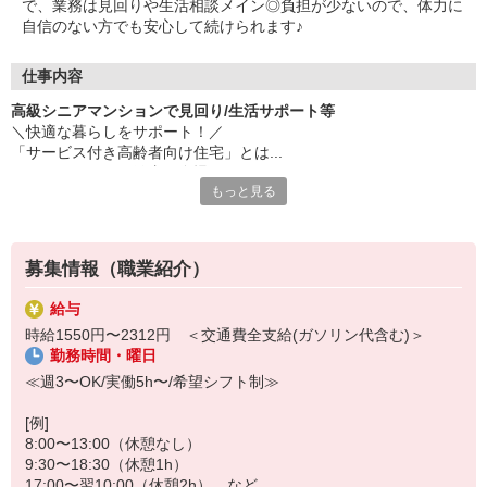
で、業務は見回りや生活相談メイン◎負担が少ないので、体力に
自信のない方でも安心して続けられます♪
仕事内容
高級シニアマンションで見回り/生活サポート等
＼快適な暮らしをサポート！／
「サービス付き高齢者向け住宅」とは...
→ホテルのような館内が自慢のシニアマンション♪
もっと見る
施設に住む方は自立度が高い方ばかりなので、介助業務は少なめ◎
生活の相談相手になったり、「おはようございます！」とご挨拶を
募集情報（職業紹介）
したり・・・
コミュニケーションを取ることが好きな方におすすめです♪
給与
時給1550円〜2312円 ＜交通費全支給(ガソリン代含む)＞
≪お仕事内容≫
勤務時間・曜日
◆施設内清掃
◆生活相談・コミュニケーション支援
≪週3〜OK/実働5h〜/希望シフト制≫
◆困りごとのサポート
◆必要に応じた介助
[例]
8:00〜13:00（休憩なし）
「人を喜ばせるのが好き！」「誰かの役に立ちたい！」
9:30〜18:30（休憩1h）
そんなおもてなし精神のある方大歓迎(^^♪
17:00〜翌10:00（休憩2h） など