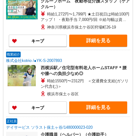
グループホーム 夜勤専従介護スタッフ（ケア
クルー）
時給1,272円〜1,799円 ★土日祝日は時給100円
アップ！ ・夜勤手当:7,000円/回 ※給与幅は資
格・経験等による
神奈川県横浜市保土ケ谷区狩場町26-19
詳細を見る
キープ
職業紹介
株式会社kotrio /●YK-S-2007893
西横浜駅／住宅型有料老人ホームSTAFF＊腰
や膝への負担少なめ◎
時給1550円〜2312円 ＜交通費全支給(ガソリ
ン代含む)＞
横浜市保土ヶ谷区
詳細を見る
キープ
正社員
デイサービス ソラスト保土ヶ谷/1480000023-020
介護職員（ヘルパー）（介護助手）