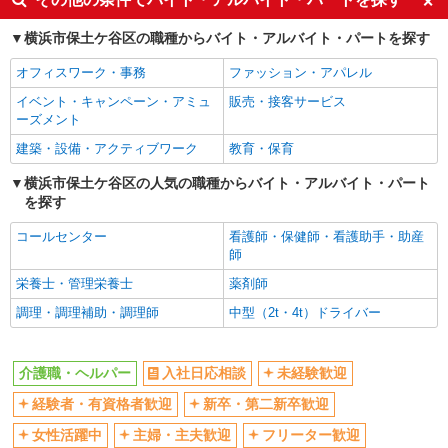
経験者・有資格者歓迎
新卒・第二新卒歓迎
横浜市保土ケ谷区の職種からバイト・アルバイト・パートを探す
女性活躍中
主婦・主夫歓迎
オフィスワーク・事務
ファッション・アパレル
フリーター歓迎
学歴不問
イベント・キャンペーン・アミュ
販売・接客サービス
ブランクOK
ミドル（40代～）活躍中
ーズメント
エルダー（50代～）活躍中
シニア（60代～）活躍中
建築・設備・アクティブワーク
教育・保育
高収入・高額
ボーナス・賞与あり
横浜市保土ケ谷区の人気の職種からバイト・アルバイト・パート
昇給あり
完全週休2日制
を探す
フルタイム歓迎
禁煙・分煙
コールセンター
看護師・保健師・看護助手・助産
駅直結・駅チカ
車通勤OK
師
バイク通勤OK
自転車通勤OK
栄養士・管理栄養士
薬剤師
残業少なめ（月20h未満）
交通費支給
調理・調理補助・調理師
中型（2t・4t）ドライバー
社会保険あり
産休・育休取得実績あり
退職金・財形貯蓄制度あり
各種手当（家族・役職・インセン
介護職・ヘルパー
入社日応相談
未経験歓迎
ティブなど）あり
経験者・有資格者歓迎
新卒・第二新卒歓迎
制服貸与
研修制度あり
女性活躍中
主婦・主夫歓迎
フリーター歓迎
資格取得支援制度あり