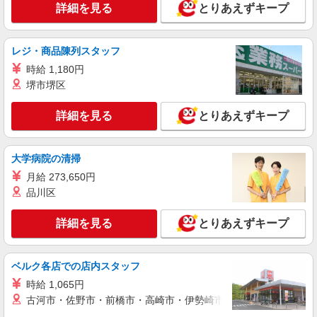
神奈川県横浜市保土ヶ谷区
詳細を見る
とりあえずキープ
善手当：20,000〜60,000円（勤続年数、保有資格
により変動） ・固定残業手当：20,000円（10時
詳細を見る
キープ
間） ※固定残業時間を超過する場合には超過勤務
手当として別途支給 ・夜勤手当：10,000円/1回
レジ・商品陳列スタッフ
（上記給与とは別に支給） 下記資格をお持ちの方
職業紹介
時給 1,180円
歓迎 ・認知症介護基礎研修 ・初任者研修 ・実務
株式会社kotrio /●YK-S-2096896
堺市堺区
者研修 ・介護福祉士 など
正社員で採用します。最短2週間で内定でま
す。就労支援STAFF募集
詳細を見る
とりあえずキープ
【正社員】月給240,000〜400,000円 ・基本
給：200,000円〜220,000円 ・資格手当：10,000〜
30,000円 ・役職手当：10,000〜70,000円 ・処遇改
大学病院の清掃
神奈川県横浜市保土ヶ谷区
善手当：20,000〜60,000円（勤続年数、保有資格
月給 273,650円
により変動） ・固定残業手当：20,000円（10時
詳細を見る
キープ
間） ※固定残業時間を超過する場合には超過勤務
品川区
手当として別途支給 ・夜勤手当：10,000円/1回
（上記給与とは別に支給） 下記資格をお持ちの方
派遣社員
詳細を見る
とりあえずキープ
歓迎 ・認知症介護基礎研修 ・初任者研修 ・実務
株式会社ブレイブ（マイナビグループ）/MD14
者研修 ・介護福祉士 など
介護スタッフ ◆デイサービス、サービス付き
ベルク各店での店内スタッフ
高齢者向け住宅、グループホームなど様々な勤
務先から選べます。
未経験：時給1600〜1800円（資格・経験によ
時給 1,065円
る） 経験者：時給1800〜2000円（資格・経験によ
古河市・佐野市・前橋市・高崎市・伊勢崎市・太田市・館林市・
る） ◎月収例 時給2000円×1日8時間×22日（週5
神奈川県横浜市保土ケ谷区 【最寄駅】 ◆相鉄