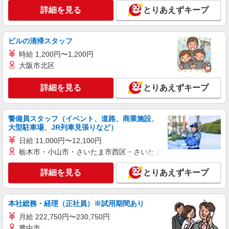
日）＝35万2000円 ◆昇給あり ◆支払い方法 ※日
本線「天王町駅」 ◆相鉄本線「星川駅」 ◆相鉄本
詳細を見る
とりあえずキープ
払い/週払い/月払い対応も可能です。詳しくは面談
線「和田町駅」 ★その他、近隣に多数勤務地あり
時にご相談ください。 ◆交通費：別途全額支給 ※
ます！
詳細を見る
キープ
当社規定あり
ビルの清掃スタッフ
職業紹介
時給 1,200円〜1,200円
株式会社kotrio /●YK-S-2083187
大阪市北区
【月給24万円〜】残業少なめ☆住宅型有料の
サポートスタッフ♪
詳細を見る
とりあえずキープ
【正社員】月給240,000〜400,000円 ・基本
給：200,000円〜220,000円 ・資格手当：10,000〜
30,000円 ・役職手当：10,000〜70,000円 ・処遇改
警備員スタッフ（イベント、道路、商業施設、
横浜市保土ヶ谷区
善手当：20,000〜60,000円（勤続年数、保有資格
大型駐車場、JR列車見張りなど）
により変動） ・固定残業手当：20,000円（10時
日給 11,000円〜12,100円
詳細を見る
キープ
間） ※固定残業時間を超過する場合には超過勤務
栃木市・小山市・さいたま市西区・さいたま市岩槻区・久喜市・
手当として別途支給 ・夜勤手当：10,000円/1回
（上記給与とは別に支給） 下記資格をお持ちの方
正社員
歓迎 ・認知症介護基礎研修 ・初任者研修 ・実務
詳細を見る
とりあえずキープ
デイサービス ソラスト保土ヶ谷/1480000023-006
者研修 ・介護福祉士 など
介護職員（ヘルパー）（役職なし）
月給212,200円〜222,200円（経験・能力等に
本社総務・経理（正社員）※試用期間あり
よる）
月給 222,750円〜230,750円
神奈川県横浜市保土ケ谷区岩井町123-2
豊中市