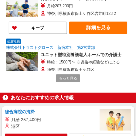
月給207,200円
神奈川県横浜市保土ケ谷区岩井町123-2
詳細を見る
キープ
派遣社員
株式会社トラストグロース 新宿本社 第2営業部
ユニット型特別養護老人ホームでの介護士
時給：1500円〜 ※資格や経験などによる
神奈川県横浜市保土ケ谷区
もっと見る
詳細を見る
キープ
あなたにおすすめの求人情報
職業紹介
株式会社kotrio /●YK-S-2096957
住宅型有料老人ホームSTAFF＊無理なく、長
総合病院の清掃
く続けられる環境＊
月給 257,400円
【正社員】月給240,000〜400,000円 ・基本
港区
給：200,000円〜220,000円 ・資格手当：10,000〜
30,000円 ・役職手当：10,000〜70,000円 ・処遇改