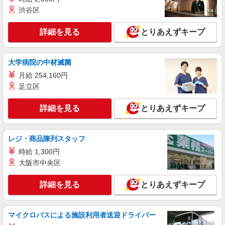
渋谷区
職業紹介
株式会社kotrio /●YK-S-2083258
詳細を見る
とりあえずキープ
住宅型有料老人ホームSTAFF＊負担少なめで
資格勉強と両立可♪
【正社員】月給240,000〜400,000円 ・基本
大学病院の中材滅菌
給：200,000円〜220,000円 ・資格手当：10,000〜
月給 254,160円
30,000円 ・役職手当：10,000〜70,000円 ・処遇改
横浜市保土ヶ谷区
足立区
善手当：20,000〜60,000円（勤続年数、保有資格
により変動） ・固定残業手当：20,000円（10時
詳細を見る
キープ
間） ※固定残業時間を超過する場合には超過勤務
詳細を見る
とりあえずキープ
手当として別途支給 ・夜勤手当：10,000円/1回
（上記給与とは別に支給） 下記資格をお持ちの方
職業紹介
歓迎 ・認知症介護基礎研修 ・初任者研修 ・実務
株式会社kotrio /●YK-S-2098369
レジ・商品陳列スタッフ
者研修 ・介護福祉士 など
≪天王町駅≫高月給24万〜/賞与年2回｜就労支
時給 1,300円
援施設
大阪市中央区
【正社員】月給240,000〜400,000円 ・基本
給：200,000円〜220,000円 ・資格手当：10,000〜
詳細を見る
とりあえずキープ
30,000円 ・役職手当：10,000〜70,000円 ・処遇改
神奈川県横浜市保土ヶ谷区
善手当：20,000〜60,000円（勤続年数、保有資格
により変動） ・固定残業手当：20,000円（10時
詳細を見る
マイクロバスによる施設利用者送迎ドライバー
キープ
間） ※固定残業時間を超過する場合には超過勤務