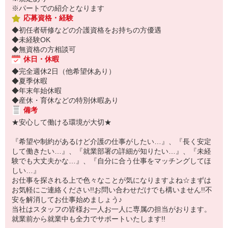
※パートでの紹介となります
応募資格・経験
◆初任者研修などの介護資格をお持ちの方優遇
◆未経験OK
◆無資格の方相談可
休日・休暇
◆完全週休2日（他希望休あり）
◆夏季休暇
◆年末年始休暇
◆産休・育休などの特別休暇あり
備考
★安心して働ける環境が大切★
『希望や制約があるけど介護の仕事がしたい…』、『長く安定
して働きたい…』、『就業部署の詳細が知りたい…』、『未経
験でも大丈夫かな…』、『自分に合う仕事をマッチングしてほ
しい…』
お仕事を探される上で色々なことが気になりますよね☆まずは
お気軽にご連絡ください!!お問い合わせだけでも構いません!!不
安を解消してお仕事始めましょう♪
当社はスタッフの皆様お一人お一人に専属の担当がおります。
就業前から就業中も全力でサポートいたします!!