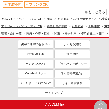
学歴不問
ブランクOK
同じ職種から求人を探す
もっと見る
医療・介護・福祉
アルバイト・バイト・求人TOP
関東
神奈川県
横浜市保土ケ谷区
株式会
介護職・ヘルパー
アルバイト・バイト・求人TOP
神奈川県の路線
相鉄本線
上星川駅
株式
同じ特徴から求人を探す
職種・条件一覧
医療・介護・福祉
関東
神奈川県
横浜市保土ケ谷区
未経験歓迎
ミドル（40代～）活躍中
掲載ご希望のお客様へ
よくある質問
ボーナス・賞与あり
車通勤OK
交通費支給
お問い合わせ
社会保険あり
利用規約
産休・育休取得実績あり
リンクについて
プライバシーポリシー
Cookieポリシー
個人情報保護方針
メールサービスについて
サイト運営会社
サイトマップ
(c) AIDEM Inc.