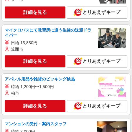
詳細を見る
キープ
詳細を見る
とりあえずキープ
紹介予定派遣
株式会社トラストグロース 新宿本社 第2営業部
マイクロバスにて教習所に通う生徒の送迎ドラ
イバー
有料老人ホームでの夜専介護士
日給 15,850円
時給：1400円〜 ※資格や経験などによる
箕面市
神奈川県横浜市保土ヶ谷区
詳細を見る
とりあえずキープ
詳細を見る
キープ
職業紹介
アパレル用品や雑貨のピッキング検品
株式会社kotrio /●YK-S-2083483
時給 1,200円〜1,500円
無理ないシフトで資格ゲット！住宅型有料老人
柏市
ホームのパート職員
時給1550円〜2312円 ＜交通費全支給(ガソリ
詳細を見る
とりあえずキープ
ン代含む)＞
横浜市保土ヶ谷区内
マンションの受付・案内スタッフ
詳細を見る
キープ
時給 2,000円