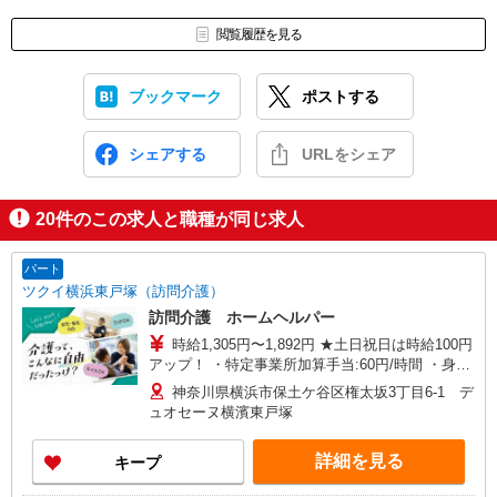
閲覧履歴を見る
ブックマーク
ポストする
シェアする
URLをシェア
20
件のこの求人と職種が同じ求人
パート
ツクイ横浜東戸塚（訪問介護）
訪問介護 ホームヘルパー
時給1,305円〜1,892円 ★土日祝日は時給100円
アップ！ ・特定事業所加算手当:60円/時間 ・身体
介護手当:500円/時間 ・早朝夜間深夜手当:300円/
神奈川県横浜市保土ケ谷区権太坂3丁目6-1 デ
時間 （18:00〜翌07:59の時間帯） ・ICT手
ュオセーヌ横濱東戸塚
当:2,000円/月 ・深夜割増は別途支給 ・ケア→ケ
アの移動時間も賃金（時給）を支給 ※給与幅は資
詳細を見る
キープ
格・経験等による