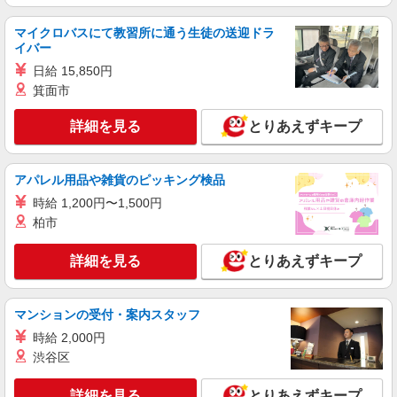
成島駅＊サ高住STAFF＊曜日不問・週3〜
OK！働きやすさ◎
マイクロバスにて教習所に通う生徒の送迎ドラ
イバー
時給1500円〜2125円 ＜日払い有/週払い有/交
通費全支給(ガソリン代含む)＞
日給 15,850円
館林市 交通費全額支給
箕面市
詳細を見る
とりあえずキープ
詳細を見る
キープ
NEW
派遣社員
アパレル用品や雑貨のピッキング検品
株式会社kotrio /●TK-H-1849639
時給 1,200円〜1,500円
見守りメインでのんびり作業♪館林駅のシニ
柏市
アマンション
時給1500円〜2125円 ＜日払い有/週払い有/交
詳細を見る
とりあえずキープ
通費全支給(ガソリン代含む)＞
館林市 ◆来社不要/面接なし
マンションの受付・案内スタッフ
詳細を見る
キープ
時給 2,000円
渋谷区
NEW
派遣社員
株式会社kotrio /●TK-H-1596348
詳細を見る
とりあえずキープ