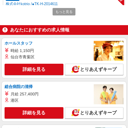
株式会社kotrio /●TK-H-2014611
館林駅◆サ高住スタッフ◆穏やかな職場×週
もっと見る
3〜×残業なし
時給1500円〜2125円 ＜日払い有/週払い有/交
通費全支給(ガソリン代含む)＞
あなたにおすすめの求人情報
館林市 ◆来社不要/面接なし
ホールスタッフ
詳細を見る
キープ
時給 1,150円
仙台市青葉区
NEW
派遣社員
株式会社kotrio /●TK-H-1954007
詳細を見る
とりあえずキープ
館林駅｜シニア向けマンションでの生活サポ
ート・フロアの巡回
時給1500円〜2125円 ＜日払い有/週払い有/交
総合病院の清掃
通費全支給(ガソリン代含む)＞
月給 257,400円
館林市 ◆来社不要/面接なし
港区
詳細を見る
キープ
詳細を見る
とりあえずキープ
NEW
派遣社員