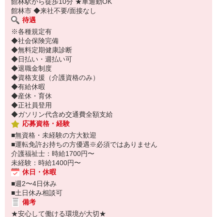
館林駅から徒歩10分 ★車通勤OK
館林市 ◆来社不要/面接なし
待遇
※各種規定有
◆社会保険完備
◆無料定期健康診断
◆日払い・週払い可
◆退職金制度
◆資格支援（介護資格のみ）
◆有給休暇
◆産休・育休
◆正社員登用
◆ガソリン代含め交通費全額支給
応募資格・経験
■無資格・未経験の方大歓迎
■運転免許お持ちの方優遇※必須ではありません
介護福祉士：時給1700円〜
未経験：時給1400円〜
休日・休暇
■週2〜4日休み
■土日休み相談可
備考
★安心して働ける環境が大切★