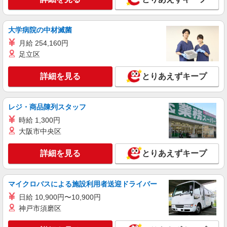
＜館林市＞障がい者施設の支援員＊軽作業の
見守りなど＊日払いOK
時給1500円〜2125円 ＜日払い有/週払い有/交
大学病院の中材滅菌
通費全支給(ガソリン代含む)＞
月給 254,160円
館林市 車通勤OK
足立区
詳細を見る
キープ
詳細を見る
とりあえずキープ
NEW
派遣社員
株式会社kotrio /●TK-H-1567077
レジ・商品陳列スタッフ
館林駅のシニアマンション▼フロアの巡回や
時給 1,300円
安否確認など
大阪市中央区
時給1500円〜2125円 ＜日払い有/週払い有/交
通費全支給(ガソリン代含む)＞
詳細を見る
とりあえずキープ
館林市 ◆来社不要/面接なし
詳細を見る
キープ
マイクロバスによる施設利用者送迎ドライバー
日給 10,900円〜10,900円
NEW
派遣社員
神戸市須磨区
株式会社kotrio /●TK-H-1849640
見守りメインでのんびり作業♪成島駅のシニ