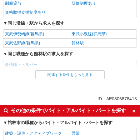
制服貸与
研修制度あり
資格取得支援制度あり
同じ沿線・駅から求人を探す
東武伊勢崎線(群馬県)
東武小泉線(群馬県)
東武佐野線(群馬県)
館林駅
同じ職種から館林駅の求人を探す
介護職・ヘルパー
関連する条件をもっと見る
同じ雇用形態から館林駅の求人を探す
派遣社員
同じ特徴から館林駅の求人を探す
ID：AE0806878415
入社日応相談
未経験歓迎
その他の条件でバイト・アルバイト・パートを探す
経験者・有資格者歓迎
新卒・第二新卒歓迎
館林市の職種からバイト・アルバイト・パートを探す
女性活躍中
主婦・主夫歓迎
建築・設備・アクティブワーク
営業
フリーター歓迎
学歴不問