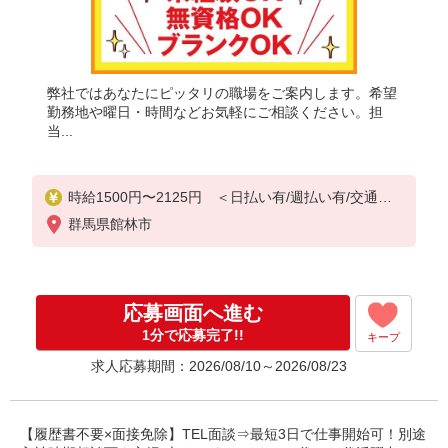
弊社ではあなたにピッタリの職場をご案内します。希望
勤務地や曜日・時間などお気軽にご相談ください。担
当...
時給1500円〜2125円 ＜日払い有/週払い有/交通費
全支給(ガソリン代含む)＞
群馬県館林市
応募画面へ進む
1分で応募完了!!
キープ
求人応募期間：2026/08/10～2026/08/23
【履歴書不要×面接免除】TEL面談⇒最短3日で仕事開始可！別途