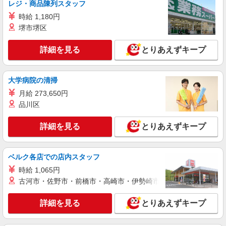
株式会社kotrio /●TK-H-1902014
レジ・商品陳列スタッフ
＜館林＞デイサービスSTAFF＊16時退社も
時給 1,180円
OK！子育て世代活躍中
堺市堺区
時給1500円〜2125円 ＜日払い有/週払い有/交
通費全支給(ガソリン代含む)＞
詳細を見る
とりあえずキープ
館林市 ◆来社不要/面接なし
大学病院の清掃
詳細を見る
キープ
月給 273,650円
NEW
派遣社員
品川区
株式会社kotrio /●TK-H-1954532
館林駅｜リハビリ補助などのデイサービス
詳細を見る
とりあえずキープ
STAFF♪未経験OK
時給1500円〜2125円 ＜日払い有/週払い有/交
ベルク各店での店内スタッフ
通費全支給(ガソリン代含む)＞
館林市 ◆来社不要/面接なし
時給 1,065円
古河市・佐野市・前橋市・高崎市・伊勢崎市・太田市・館林市・
詳細を見る
キープ
詳細を見る
とりあえずキープ
NEW
派遣社員
株式会社kotrio /●TK-H-1954271