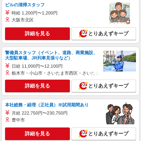
ビルの清掃スタッフ
館林*デイでの生活補助☆新たなスキルを身
につけて長く働く♪
時給 1,200円〜1,200円
大阪市北区
時給1500円〜2150円 ＜日払い有/週払い有/交
通費全支給(ガソリン代含む)＞
詳細を見る
とりあえずキープ
館林市 ◆来社不要/面接なし
詳細を見る
キープ
警備員スタッフ（イベント、道路、商業施設、
大型駐車場、JR列車見張りなど）
NEW
派遣社員
日給 11,000円〜12,100円
株式会社kotrio /●TK-H-1878311
栃木市・小山市・さいたま市西区・さいたま市岩槻区・久喜市・
＜デイサービス/館林駅＞面接なし！最短3日
で仕事スタート可◎
詳細を見る
とりあえずキープ
時給1500円〜2125円 ＜日払い有/週払い有/交
通費全支給(ガソリン代含む)＞
群馬県館林市/館林駅すぐ◎車通勤OK
本社総務・経理（正社員）※試用期間あり
月給 222,750円〜230,750円
詳細を見る
キープ
豊中市
NEW
派遣社員
詳細を見る
とりあえずキープ
株式会社kotrio /●TK-H-1849907