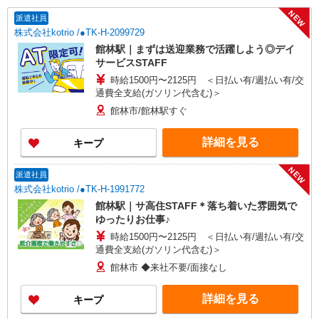
NEW
派遣社員
株式会社kotrio /●TK-H-2099729
館林駅｜まずは送迎業務で活躍しよう◎デイ
サービスSTAFF
時給1500円〜2125円 ＜日払い有/週払い有/交
通費全支給(ガソリン代含む)＞
館林市/館林駅すぐ
詳細を見る
キープ
NEW
派遣社員
株式会社kotrio /●TK-H-1991772
館林駅｜サ高住STAFF＊落ち着いた雰囲気で
ゆったりお仕事♪
時給1500円〜2125円 ＜日払い有/週払い有/交
通費全支給(ガソリン代含む)＞
館林市 ◆来社不要/面接なし
詳細を見る
キープ