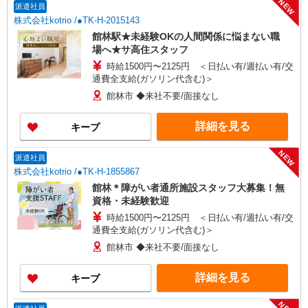
NEW
派遣社員
株式会社kotrio /●TK-H-2015143
館林駅★未経験OKの人間関係に悩まない職
場へ★サ高住スタッフ
時給1500円〜2125円 ＜日払い有/週払い有/交
通費全支給(ガソリン代含む)＞
館林市 ◆来社不要/面接なし
詳細を見る
キープ
NEW
派遣社員
株式会社kotrio /●TK-H-1855867
館林＊障がい者通所施設スタッフ大募集！無
資格・未経験歓迎
時給1500円〜2125円 ＜日払い有/週払い有/交
通費全支給(ガソリン代含む)＞
館林市 ◆来社不要/面接なし
詳細を見る
キープ