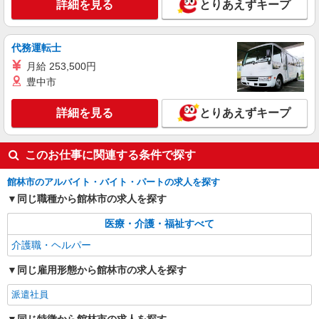
詳細を見る
とりあえずキープ
アマンション
時給1500円〜2125円 ＜日払い有/週払い有/交
通費全支給(ガソリン代含む)＞
代務運転士
館林市 交通費全額支給
月給 253,500円
豊中市
詳細を見る
キープ
詳細を見る
とりあえずキープ
NEW
派遣社員
株式会社kotrio /●TK-H-1955319
このお仕事に関連する条件で探す
館林駅｜日払いOK！日収1.1万円超え×サ高
住スタッフ！
館林市のアルバイト・バイト・パートの求人を探す
時給1500円〜2125円 ＜日払い有/週払い有/交
同じ職種から館林市の求人を探す
通費全支給(ガソリン代含む)＞
館林市 ◆来社不要/面接なし
医療・介護・福祉すべて
介護職・ヘルパー
詳細を見る
キープ
同じ雇用形態から館林市の求人を探す
派遣社員