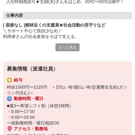
入社時期相談可★主婦(夫)さんをはじめ、20代〜50代活躍中！
仕事内容
[ 面接なし ]館林近くの支援員★社会活動の見守りなど
＼サポート中心で負担少なめ／
利用者さんの社会参加をそばで支える、
障がい者支援員さん急募！
もっと見る
▼シゴト内容
・軽作業の見守り
・ボランティア活動の付き添い
募集情報（派遣社員）
・介助サポート
・送迎（希望者のみ） など
給与
時給1500円〜2125円 ＜日払い有/週払い有/交通費全支給(ガソ
特別な経験は必要ありません。
リン代含む)＞
「誰かの役に立ちたい」
勤務時間・曜日
その気持ちが立派な応募資格です♪
■週3〜希望シフト制（休憩1時間）
・8:00〜17:00
・9:00〜18:00
⇒他勤務時間・曜日相談OK
アクセス・勤務地