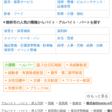
販売・接客サービス
清掃・警備・ビルメンテナンス・
ブランクOK
ミドル（40代～）活躍中
設備管理
エルダー（50代～）活躍中
シニア（60代～）活躍中
飲食・フード
医療・介護・福祉
高収入・高額
ボーナス・賞与あり
館林市の人気の職種からバイト・アルバイト・パートを探す
昇給あり
完全週休2日制
保育士・保育補助
薬剤師
フルタイム歓迎
禁煙・分煙
スイーツ・ケーキ・パン
弁当・惣菜
駅直結・駅チカ
車通勤OK
施設警備・交通誘導警備・駐車輪
経理・人事・労務・総務・法務
バイク通勤OK
自転車通勤OK
場管理・イベント警備
残業少なめ（月20h未満）
交通費支給
社会保険あり
産休・育休取得実績あり
介護職・ヘルパー
入社日応相談
未経験歓迎
退職金・財形貯蓄制度あり
各種手当（家族・役職・インセン
経験者・有資格者歓迎
新卒・第二新卒歓迎
ティブなど）あり
制服貸与
研修制度あり
女性活躍中
主婦・主夫歓迎
フリーター歓迎
資格取得支援制度あり
学歴不問
ブランクOK
同じ職種から求人を探す
もっと見る
アルバイト・バイト・求人TOP
関東
群馬県
館林市
株式会社kotrio /
医療・介護・福祉
アルバイト・バイト・求人TOP
群馬県の路線
東武伊勢崎線
館林駅
株式