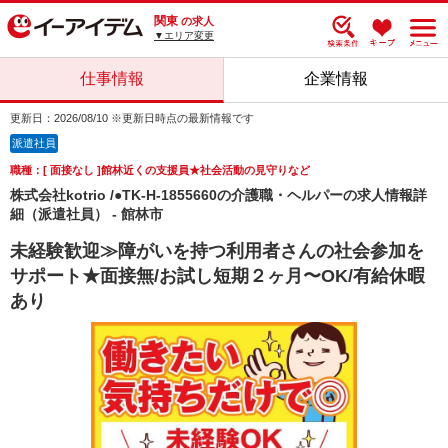
関東
の求人
▼エリア変更
仕事情報
企業情報
更新日：2026/08/10 ※更新日時点の最新情報です
派遣社員
職種：[ 面接なし ]館林近くの支援員★社会活動の見守りなど
株式会社kotrio /●TK-H-1855660の介護職・ヘルパーの求人情報詳
細（派遣社員） - 館林市
未経験歓迎≫障がいを持つ利用者さんの社会参加を
サポート★面接無/お試し短期２ヶ月〜OK/有給休暇
あり