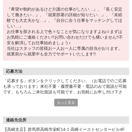
『希望や制約があるけど介護の仕事がしたい…』、『長く安定
して働きたい…』、『就業部署の詳細が知りたい…』、『未経
験でも大丈夫かな…』、『自分に合う仕事をマッチングしてほ
しい…』
お仕事を探される上で色々なことが気になりますよね☆まずは
お気軽にご連絡ください!!お問い合わせだけでも構いません!!不
安を解消してお仕事始めましょう♪
当社はスタッフの皆様お一人お一人に専属の担当がおります。
就業前から就業中も全力でサポートいたします!!
応募方法
「応募する」ボタンをクリックしてください。（お電話でのご応募
も承っております）来社不要・履歴書不要・電話のみで面談が可能
です。もちろんご来社面談も可能です。お気軽にお申し付け下さ
い。
もっと見る
連絡先住所
【高崎支店】群馬県高崎市栄町14-1 高崎イーストセンタービル4F