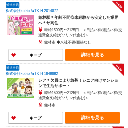
NEW
派遣社員
株式会社kotrio /●TK-H-2014877
館林駅＊年齢不問◎未経験から安定した業界
へ＊サ高住
時給1500円〜2125円 ＜日払い有/週払い有/交
通費全支給(ガソリン代含む)＞
館林市 ◆来社不要/面接なし
詳細を見る
キープ
NEW
派遣社員
株式会社kotrio /●TK-H-1849892
レア＊欠員により急募！シニア向けマンショ
ンで生活サポート
時給1500円〜2125円 ＜日払い有/週払い有/交
通費全支給(ガソリン代含む)＞
館林市
詳細を見る
キープ