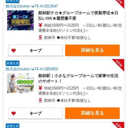
NEW
派遣社員
株式会社kotrio /●TK-H-2013547
館林駅チカ★グループホームで夜勤専従★日
払いOK★履歴書不要
時給1500円〜2125円 ＜日払い有/週払い有/交
通費全支給(ガソリン代含む)＞
館林市 ◆来社不要/面接なし
詳細を見る
キープ
NEW
派遣社員
株式会社kotrio /●TK-H-1953402
館林駅｜小さなグループホームで家事や生活
のサポート！
時給1500円〜2125円 ＜日払い有/週払い有/交
通費全支給(ガソリン代含む)＞
館林市 ◆来社不要/面接なし
詳細を見る
キープ
NEW
派遣社員