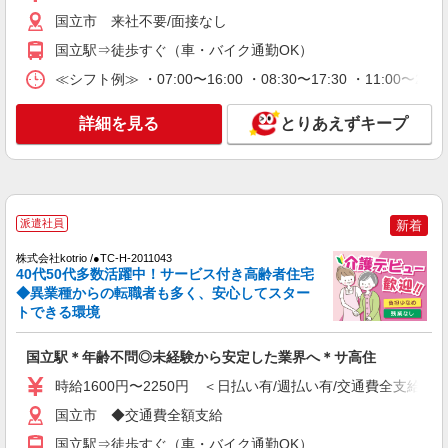
料老人ホームSTAFF
国立市 来社不要/面接なし
【正社員】月給240,000〜400,000円 ・基本
国立駅⇒徒歩すぐ（車・バイク通勤OK）
給：200,000円〜220,000円 ・資格手当：10,000〜
30,000円 ・役職手当：10,000〜70,000円 ・処遇改
≪シフト例≫ ・07:00〜16:00 ・08:30〜17:30 ・11:00〜2
東京都国立市
善手当：20,000〜60,000円（勤続年数、保有資格
により変動） ・固定残業手当：20,000円（10時
詳細を見る
詳細を見る
とりあえずキープ
キープ
間） ※固定残業時間を超過する場合には超過勤務
手当として別途支給 ・夜勤手当：10,000円/1回
（上記給与とは別に支給） 下記資格をお持ちの方
NEW
派遣社員
歓迎 ・認知症介護基礎研修 ・初任者研修 ・実務
株式会社kotrio /●TC-H-2010948
者研修 ・介護福祉士 など
国立駅◆サ高住スタッフ◆穏やかな職場×週
派遣社員
新着
3〜×残業なし
時給1600円〜2250円 ＜日払い有/週払い有/交
株式会社kotrio /●TC-H-2011043
40代50代多数活躍中！サービス付き高齢者住宅
通費全支給(ガソリン代含む)＞
◆異業種からの転職者も多く、安心してスター
国立市 ◆交通費全額支給
トできる環境
詳細を見る
キープ
国立駅＊年齢不問◎未経験から安定した業界へ＊サ高住
NEW
時給1600円〜2250円 ＜日払い有/週払い有/交通費全支給(ガ
職業紹介
株式会社kotrio /●SW-S-2078384
国立市 ◆交通費全額支給
高級シニアマンションで見回り/生活サポート
国立駅⇒徒歩すぐ（車・バイク通勤OK）