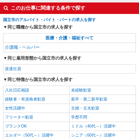
時給1600円〜2250円 ＜日払い有/週払い有/交
このお仕事に関連する条件で探す
通費全支給(ガソリン代含む)＞
国立市 来社不要/面接なし
国立市のアルバイト・バイト・パートの求人を探す
同じ職種から国立市の求人を探す
詳細を見る
キープ
医療・介護・福祉すべて
NEW
職業紹介
介護職・ヘルパー
株式会社kotrio /●SW-S-2078119
同じ雇用形態から国立市の求人を探す
★高収入★未経験でも高時給1550円〜｜高級
シニア向け住宅STAFF
派遣社員
時給1550円〜2312円 ＜交通費全支給(ガソリ
ン代含む)＞
同じ特徴から国立市の求人を探す
最寄り：国立駅
入社日応相談
未経験歓迎
詳細を見る
経験者・有資格者歓迎
キープ
新卒・第二新卒歓迎
女性活躍中
主婦・主夫歓迎
NEW
職業紹介
フリーター歓迎
学歴不問
株式会社kotrio /●SW-S-2154039
ブランクOK
ミドル（40代～）活躍中
#介護界隈 #デイSTAFF 長く安定して働ける
と評判！日勤のみ
エルダー（50代～）活躍中
シニア（60代～）活躍中