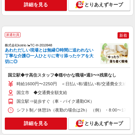
詳細を見る
とりあえずキープ
時給1600円〜2250円 ＜日払い有/週払い有/交
通費全支給(ガソリン代含む)＞
国立市 来社不要/面接なし
詳細を見る
キープ
派遣社員
新着
NEW
株式会社kotrio /●TC-H-2010948
派遣社員
あわただしい現場とは無縁◎時間に追われない
株式会社kotrio /●TC-H-2010436
丁寧な介護◎一人ひとりに寄り添ったケアを大
国立駅＊少人数グルホで利用者さんと家事や
切に◎
掃除など♪日払いOK
時給1600円〜2250円 ＜日払い有/週払い有/交
国立駅◆サ高住スタッフ◆穏やかな職場×週3〜×残業なし
通費全支給(ガソリン代含む)＞
時給1600円〜2250円 ＜日払い有/週払い有/交通費全支給(ガ
国立市 ◆交通費全額支給
国立市 ◆交通費全額支給
詳細を見る
キープ
国立駅⇒徒歩すぐ（車・バイク通勤OK）
シフト制／休憩1h（夜勤の場合は2h） （例） ・8:00〜17:00 ・
NEW
派遣社員
株式会社kotrio /●TC-H-1992830
詳細を見る
とりあえずキープ
国立駅｜シニア向けマンションで夜勤専従＊
暮らしのお手伝い