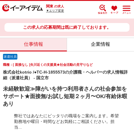
関東
の求人
▼エリア変更
この求人の応募期間は既に終了しております。
仕事情報
企業情報
派遣社員
職種：[ 面接なし ]矢川近くの支援員★社会活動の見守りなど
株式会社kotrio /●TC-H-1855573の介護職・ヘルパーの求人情報詳
細（派遣社員） - 国立市
未経験歓迎≫障がいを持つ利用者さんの社会参加を
サポート★面接無/お試し短期２ヶ月〜OK/有給休暇
あり
弊社ではあなたにピッタリの職場をご案内します。希望
勤務地や曜日・時間などお気軽にご相談ください。担
当...