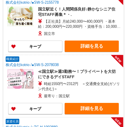
株式会社kotrio /●SW-S-2155778
国立駅近く！人間関係良好♪静かなシニア住
宅STAFF募集＊・.
【正社員】月給240,000〜400,000円 ・基本
給：200,000円〜220,000円 ・資格手当：10,000〜
30,000円 ・役職手当：10,000〜70,000円 ・処遇改
国立市
善手当：20,000〜60,000円（勤続年数、保有資格
により変動） ・固定残業手当：20,000円（10時
詳細を見る
キープ
間） ※固定残業時間を超過する場合には超過勤務
手当として別途支給 ・夜勤手当：10,000円/1回
（上記給与とは別に支給） 下記資格をお持ちの方
NEW
職業紹介
歓迎 ・認知症介護基礎研修 ・初任者研修 ・実務
株式会社kotrio /●SW-S-2078038
者研修 ・介護福祉士 など
≪国立駅≫週3勤務〜！プライベートを大切
にできるデイSTAFF
時給1550円〜2312円 ＜交通費全支給(ガソリ
ン代含む)＞
最寄り：国立駅
詳細を見る
キープ
NEW
派遣社員