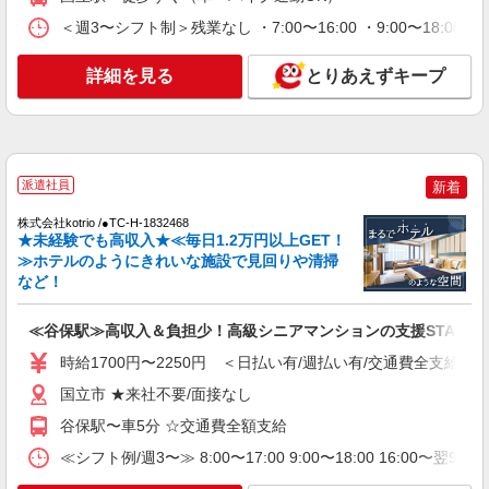
等＊国立駅
＜週3〜シフト制＞残業なし ・7:00〜16:00 ・9:00〜18:0
時給1550円〜2312円 ＜交通費全支給(ガソリ
ン代含む)＞
詳細を見る
とりあえずキープ
最寄り：国立駅
詳細を見る
キープ
NEW
派遣社員
派遣社員
新着
株式会社kotrio /●TC-H-1992678
国立＊グループホームSTAFF＊生活のサポー
株式会社kotrio /●TC-H-1832468
★未経験でも高収入★≪毎日1.2万円以上GET！
ト業務を担当
≫ホテルのようにきれいな施設で見回りや清掃
時給1600円〜2250円 ＜日払い有/週払い有/交
など！
通費全支給(ガソリン代含む)＞
国立市 来社不要/面接なし
≪谷保駅≫高収入＆負担少！高級シニアマンションの支援STAFF
時給1700円〜2250円 ＜日払い有/週払い有/交通費全支給(ガ
詳細を見る
キープ
国立市 ★来社不要/面接なし
NEW
派遣社員
谷保駅〜車5分 ☆交通費全額支給
株式会社kotrio /●TC-H-2000853
≪シフト例/週3〜≫ 8:00〜17:00 9:00〜18:00 16:00
国立駅｜サ高住のSTAFF★まずはお名前を覚
えることからSTART