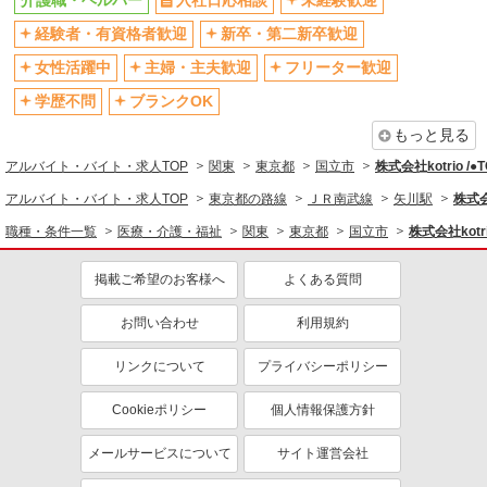
介護職・ヘルパー
入社日応相談
未経験歓迎
社会保険あり
産休・育休取得実績あり
経験者・有資格者歓迎
新卒・第二新卒歓迎
退職金・財形貯蓄制度あり
各種手当（家族・役職・インセン
女性活躍中
主婦・主夫歓迎
フリーター歓迎
ティブなど）あり
学歴不問
ブランクOK
制服貸与
研修制度あり
もっと見る
資格取得支援制度あり
アルバイト・バイト・求人TOP
関東
東京都
国立市
株式会社kotrio /
同じ職種から求人を探す
アルバイト・バイト・求人TOP
東京都の路線
ＪＲ南武線
矢川駅
株式会
医療・介護・福祉
職種・条件一覧
医療・介護・福祉
関東
東京都
国立市
株式会社kotr
介護職・ヘルパー
掲載ご希望のお客様へ
よくある質問
同じ特徴から求人を探す
未経験歓迎
お問い合わせ
ミドル（40代～）活躍中
利用規約
ボーナス・賞与あり
車通勤OK
リンクについて
プライバシーポリシー
交通費支給
社会保険あり
Cookieポリシー
個人情報保護方針
産休・育休取得実績あり
メールサービスについて
サイト運営会社