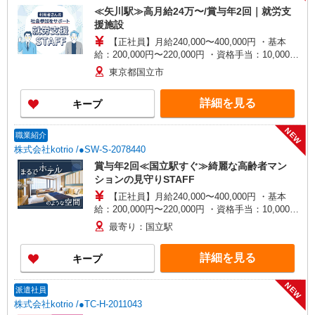
≪矢川駅≫高月給24万〜/賞与年2回｜就労支
援施設
【正社員】月給240,000〜400,000円 ・基本
給：200,000円〜220,000円 ・資格手当：10,000〜
30,000円 ・役職手当：10,000〜70,000円 ・処遇改
東京都国立市
善手当：20,000〜60,000円（勤続年数、保有資格
により変動） ・固定残業手当：20,000円（10時
詳細を見る
キープ
間） ※固定残業時間を超過する場合には超過勤務
手当として別途支給 ・夜勤手当：10,000円/1回
（上記給与とは別に支給） 下記資格をお持ちの方
NEW
職業紹介
歓迎 ・認知症介護基礎研修 ・初任者研修 ・実務
株式会社kotrio /●SW-S-2078440
者研修 ・介護福祉士 など
賞与年2回≪国立駅すぐ≫綺麗な高齢者マン
ションの見守りSTAFF
【正社員】月給240,000〜400,000円 ・基本
給：200,000円〜220,000円 ・資格手当：10,000〜
30,000円 ・役職手当：10,000〜70,000円 ・処遇改
最寄り：国立駅
善手当：20,000〜60,000円（勤続年数、保有資格
により変動） ・固定残業手当：20,000円（10時
詳細を見る
キープ
間） ※固定残業時間を超過する場合には超過勤務
手当として別途支給 ・夜勤手当：10,000円/1回
（上記給与とは別に支給） 下記資格をお持ちの方
NEW
派遣社員
歓迎 ・認知症介護基礎研修 ・初任者研修 ・実務
株式会社kotrio /●TC-H-2011043
者研修 ・介護福祉士 など