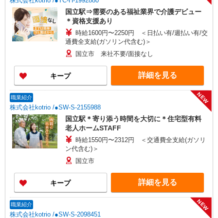
株式会社kotrio /●TC-H-1992880
国立駅⇒需要のある福祉業界で介護デビュー
＊資格支援あり
時給1600円〜2250円 ＜日払い有/週払い有/交
通費全支給(ガソリン代含む)＞
国立市 来社不要/面接なし
詳細を見る
キープ
NEW
職業紹介
株式会社kotrio /●SW-S-2155988
国立駅＊寄り添う時間を大切に＊住宅型有料
老人ホームSTAFF
時給1550円〜2312円 ＜交通費全支給(ガソリ
ン代含む)＞
国立市
詳細を見る
キープ
NEW
職業紹介
株式会社kotrio /●SW-S-2098451