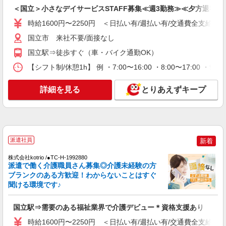
住宅型有料老人ホームSTAFF＊無理なく、長
＜国立＞小さなデイサービスSTAFF募集≪週3勤務≫≪夕方退社≫
く続けられる環境＊
【正社員】月給240,000〜400,000円 ・基本
時給1600円〜2250円 ＜日払い有/週払い有/交通費全支給(ガ
給：200,000円〜220,000円 ・資格手当：10,000〜
国立市 来社不要/面接なし
30,000円 ・役職手当：10,000〜70,000円 ・処遇改
東京都国立市
善手当：20,000〜60,000円（勤続年数、保有資格
国立駅⇒徒歩すぐ（車・バイク通勤OK）
により変動） ・固定残業手当：20,000円（10時
詳細を見る
キープ
【シフト制/休憩1h】 例 ・7:00〜16:00 ・8:00〜17:00 ・9:
間） ※固定残業時間を超過する場合には超過勤務
手当として別途支給 ・夜勤手当：10,000円/1回
（上記給与とは別に支給） 下記資格をお持ちの方
NEW
詳細を見る
とりあえずキープ
職業紹介
歓迎 ・認知症介護基礎研修 ・初任者研修 ・実務
株式会社kotrio /●SW-S-2155691
者研修 ・介護福祉士 など
国立駅☆パートの介護スタッフ♪資格取得支
援で時給UPを！
時給1550円〜2312円 ＜交通費全支給(ガソリ
派遣社員
新着
ン代含む)＞
国立市
株式会社kotrio /●TC-H-1992880
派遣で働く介護職員さん募集◎介護未経験の方
ブランクのある方歓迎！わからないことはすぐ
詳細を見る
キープ
聞ける環境です♪
NEW
職業紹介
国立駅⇒需要のある福祉業界で介護デビュー＊資格支援あり
株式会社kotrio /●SW-S-2098286
時給1600円〜2250円 ＜日払い有/週払い有/交通費全支給(ガ
≪矢川駅≫高月給25万円〜＋賞与｜住宅型有