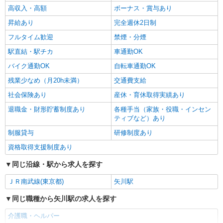
【正社員】月給240,000〜400,000円 ・基本
高収入・高額
ボーナス・賞与あり
給：200,000円〜220,000円 ・資格手当：10,000〜
30,000円 ・役職手当：10,000〜70,000円 ・処遇改
昇給あり
完全週休2日制
国立市
善手当：20,000〜60,000円（勤続年数、保有資格
フルタイム歓迎
禁煙・分煙
により変動） ・固定残業手当：20,000円（10時
詳細を見る
キープ
間） ※固定残業時間を超過する場合には超過勤務
駅直結・駅チカ
車通勤OK
手当として別途支給 ・夜勤手当：10,000円/1回
（上記給与とは別に支給） 下記資格をお持ちの方
バイク通勤OK
自転車通勤OK
歓迎 ・認知症介護基礎研修 ・初任者研修 ・実務
残業少なめ（月20h未満）
交通費支給
者研修 ・介護福祉士 など
社会保険あり
産休・育休取得実績あり
退職金・財形貯蓄制度あり
各種手当（家族・役職・インセン
ティブなど）あり
制服貸与
研修制度あり
資格取得支援制度あり
同じ沿線・駅から求人を探す
ＪＲ南武線(東京都)
矢川駅
同じ職種から矢川駅の求人を探す
介護職・ヘルパー