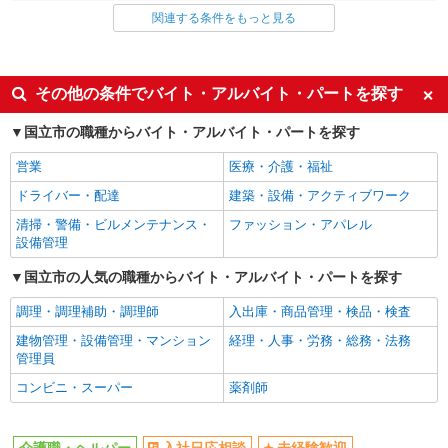
関連する条件をもっと見る
同じ雇用形態から矢川駅の求人を探す
派遣社員
同じ特徴から矢川駅の求人を探す
その他の条件でバイト・アルバイト・パートを探す
入社日応相談
未経験歓迎
国立市の職種からバイト・アルバイト・パートを探す
経験者・有資格者歓迎
新卒・第二新卒歓迎
営業
医療・介護・福祉
女性活躍中
主婦・主夫歓迎
ドライバー・配達
建築・設備・アクティブワーク
フリーター歓迎
学歴不問
清掃・警備・ビルメンテナンス・
ファッション・アパレル
ブランクOK
ミドル（40代～）活躍中
設備管理
エルダー（50代～）活躍中
シニア（60代～）活躍中
国立市の人気の職種からバイト・アルバイト・パートを探す
高収入・高額
ボーナス・賞与あり
調理・調理補助・調理師
入出庫・商品管理・検品・検査
昇給あり
完全週休2日制
建物管理・設備管理・マンション
経理・人事・労務・総務・法務
フルタイム歓迎
禁煙・分煙
管理員
駅直結・駅チカ
車通勤OK
コンビニ・スーパー
薬剤師
バイク通勤OK
自転車通勤OK
残業少なめ（月20h未満）
交通費支給