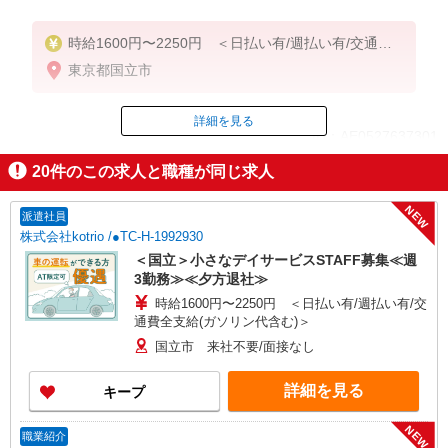
時給1600円〜2250円 ＜日払い有/週払い有/交通費
全支給(ガソリン代含む)＞
東京都国立市
詳細を見る
ID：AE0527637301
20
件のこの求人と職種が同じ求人
掲載期間終了
NEW
派遣社員
株式会社kotrio /●TC-H-1992930
＜国立＞小さなデイサービスSTAFF募集≪週
3勤務≫≪夕方退社≫
時給1600円〜2250円 ＜日払い有/週払い有/交
通費全支給(ガソリン代含む)＞
国立市 来社不要/面接なし
詳細を見る
キープ
NEW
職業紹介