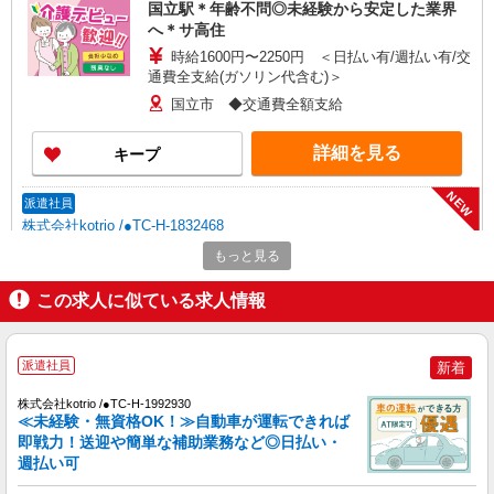
国立駅＊年齢不問◎未経験から安定した業界
へ＊サ高住
時給1600円〜2250円 ＜日払い有/週払い有/交
通費全支給(ガソリン代含む)＞
国立市 ◆交通費全額支給
詳細を見る
キープ
NEW
派遣社員
株式会社kotrio /●TC-H-1832468
≪谷保駅≫高収入＆負担少！高級シニアマン
もっと見る
ションの支援STAFF
この求人に似ている求人情報
時給1700円〜2250円 ＜日払い有/週払い有/交
通費全支給(ガソリン代含む)＞
国立市 ★来社不要/面接なし
派遣社員
新着
詳細を見る
キープ
株式会社kotrio /●TC-H-1992930
≪未経験・無資格OK！≫自動車が運転できれば
NEW
即戦力！送迎や簡単な補助業務など◎日払い・
職業紹介
週払い可
株式会社kotrio /●SW-S-2097039