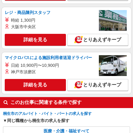
群馬県桐生市
レジ・商品陳列スタッフ
詳細を見る
キープ
時給 1,300円
大阪市中央区
派遣社員
株式会社kotrio /●TK-H-1991766
詳細を見る
とりあえずキープ
桐生駅｜サ高住STAFF＊落ち着いた雰囲気で
ゆったりお仕事♪
マイクロバスによる施設利用者送迎ドライバー
時給1500円〜2125円 ＜日払い有/週払い有/交
通費全支給(ガソリン代含む)＞
日給 10,900円〜10,900円
群馬県桐生市
神戸市須磨区
詳細を見る
詳細を見る
とりあえずキープ
キープ
このお仕事に関連する条件で探す
桐生市のアルバイト・バイト・パートの求人を探す
同じ職種から桐生市の求人を探す
医療・介護・福祉すべて