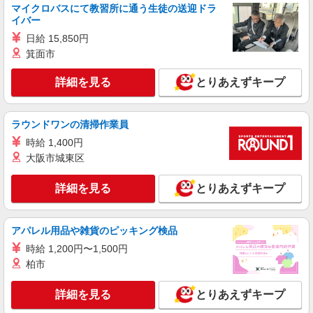
マイクロバスにて教習所に通う生徒の送迎ドラ
通費全支給(ガソリン代含む)＞
イバー
群馬県桐生市
日給 15,850円
箕面市
詳細を見る
キープ
詳細を見る
とりあえずキープ
派遣社員
株式会社kotrio /●TK-H-1901683
桐生駅＠有料老人ホーム◎上質な支援、納得の
ラウンドワンの清掃作業員
報酬、充実研修♪
時給 1,400円
時給1500円〜2125円 ＜日払い有/週払い有/交
大阪市城東区
通費全支給(ガソリン代含む)＞
群馬県桐生市
詳細を見る
とりあえずキープ
詳細を見る
キープ
アパレル用品や雑貨のピッキング検品
派遣社員
時給 1,200円〜1,500円
株式会社kotrio /●TK-H-1953681
柏市
桐生駅▼綺麗なサ高住で生活ケア▼清掃やフロ
アの巡回など
詳細を見る
とりあえずキープ
時給1500円〜2125円 ＜日払い有/週払い有/交