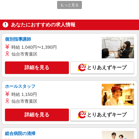
もっと見る
時給1500円〜2125円 ＜日払い有/週払い有/交
通費全支給(ガソリン代含む)＞
群馬県桐生市
あなたにおすすめの求人情報
詳細を見る
キープ
個別指導講師
派遣社員
時給 1,040円〜1,390円
株式会社kotrio /●TK-H-2099866
仙台市青葉区
新桐生駅＊幅広い世代が活動中！サ高住のサポ
ートSTAFF
詳細を見る
とりあえずキープ
時給1500円〜2150円 ＜日払い有/週払い有/交
通費全支給(ガソリン代含む)＞
ホールスタッフ
桐生市｜新桐生駅
時給 1,150円
詳細を見る
仙台市青葉区
キープ
詳細を見る
とりあえずキープ
派遣社員
株式会社kotrio /●TK-H-2099544
[ 綺麗 ]高級シニアマンションで生活ケア/見守
総合病院の清掃
りなど/新桐生駅