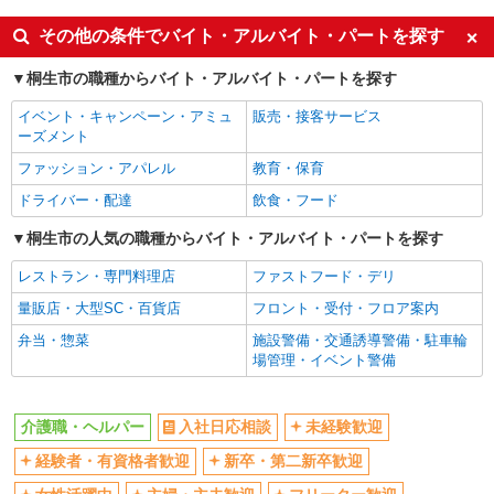
入社日応相談
未経験歓迎
その他の条件でバイト・アルバイト・パートを探す
経験者・有資格者歓迎
新卒・第二新卒歓迎
桐生市の職種からバイト・アルバイト・パートを探す
女性活躍中
主婦・主夫歓迎
イベント・キャンペーン・アミュ
販売・接客サービス
フリーター歓迎
学歴不問
ーズメント
ブランクOK
ミドル（40代～）活躍中
ファッション・アパレル
教育・保育
エルダー（50代～）活躍中
シニア（60代～）活躍中
ドライバー・配達
飲食・フード
高収入・高額
ボーナス・賞与あり
桐生市の人気の職種からバイト・アルバイト・パートを探す
昇給あり
完全週休2日制
レストラン・専門料理店
ファストフード・デリ
フルタイム歓迎
禁煙・分煙
量販店・大型SC・百貨店
フロント・受付・フロア案内
駅直結・駅チカ
車通勤OK
弁当・惣菜
施設警備・交通誘導警備・駐車輪
バイク通勤OK
自転車通勤OK
場管理・イベント警備
残業少なめ（月20h未満）
交通費支給
社会保険あり
産休・育休取得実績あり
介護職・ヘルパー
入社日応相談
未経験歓迎
退職金・財形貯蓄制度あり
各種手当（家族・役職・インセン
経験者・有資格者歓迎
新卒・第二新卒歓迎
ティブなど）あり
制服貸与
研修制度あり