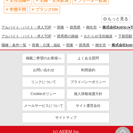
女性活躍中
主婦・主夫歓迎
フリーター歓迎
資格取得支援制度あり
学歴不問
ブランクOK
同じ職種から求人を探す
もっと見る
アルバイト・バイト・求人TOP
関東
群馬県
桐生市
株式会社kotrio /
医療・介護・福祉
アルバイト・バイト・求人TOP
群馬県の路線
わたらせ渓谷鐵道
下新田駅
介護職・ヘルパー
職種・条件一覧
医療・介護・福祉
関東
群馬県
桐生市
株式会社kotr
同じ特徴から求人を探す
掲載ご希望のお客様へ
よくある質問
未経験歓迎
ミドル（40代～）活躍中
ボーナス・賞与あり
車通勤OK
お問い合わせ
利用規約
交通費支給
社会保険あり
リンクについて
プライバシーポリシー
産休・育休取得実績あり
Cookieポリシー
個人情報保護方針
メールサービスについて
サイト運営会社
サイトマップ
(c) AIDEM Inc.