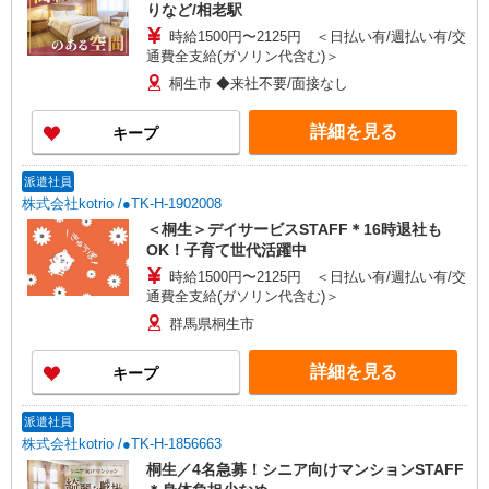
りなど/相老駅
時給1500円〜2125円 ＜日払い有/週払い有/交
通費全支給(ガソリン代含む)＞
桐生市 ◆来社不要/面接なし
詳細を見る
キープ
派遣社員
株式会社kotrio /●TK-H-1902008
＜桐生＞デイサービスSTAFF＊16時退社も
OK！子育て世代活躍中
時給1500円〜2125円 ＜日払い有/週払い有/交
通費全支給(ガソリン代含む)＞
群馬県桐生市
詳細を見る
キープ
派遣社員
株式会社kotrio /●TK-H-1856663
桐生／4名急募！シニア向けマンションSTAFF