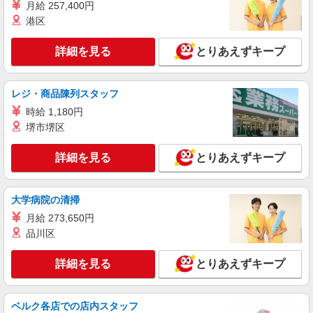
月給 257,400円
時給1500円〜2125円 ＜日払い有/週払い有/交
通費全支給(ガソリン代含む)＞
港区
桐生市｜新桐生駅
詳細を見る
とりあえずキープ
詳細を見る
キープ
レジ・商品陳列スタッフ
派遣社員
時給 1,180円
株式会社kotrio /●TK-H-1992328
堺市堺区
桐生駅⇒需要のある福祉業界で介護デビュー＊
資格支援あり
詳細を見る
とりあえずキープ
時給1500円〜2125円 ＜日払い有/週払い有/交
通費全支給(ガソリン代含む)＞
群馬県桐生市
大学病院の清掃
月給 273,650円
詳細を見る
キープ
品川区
派遣社員
詳細を見る
とりあえずキープ
株式会社kotrio /●TK-H-2099541
[ 綺麗 ]高級シニアマンションで生活ケア/見守
りなど/桐生駅
ベルク各店での店内スタッフ