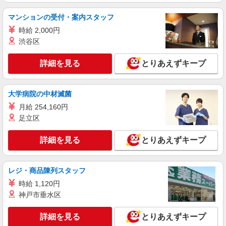
通費全支給(ガソリン代含む)＞
群馬県桐生市
マンションの受付・案内スタッフ
時給 2,000円
詳細を見る
キープ
渋谷区
派遣社員
詳細を見る
とりあえずキープ
株式会社kotrio /●TK-H-1856319
桐生駅のシニアマンション▼フロアの巡回や安
否確認など
大学病院の中材滅菌
時給1500円〜2125円 ＜日払い有/週払い有/交
月給 254,160円
通費全支給(ガソリン代含む)＞
足立区
群馬県桐生市
詳細を見る
とりあえずキープ
詳細を見る
キープ
レジ・商品陳列スタッフ
派遣社員
株式会社kotrio /●TK-H-1954516
時給 1,120円
桐生駅｜リハビリ補助などのデイサービス
神戸市垂水区
STAFF♪未経験OK
時給1500円〜2125円 ＜日払い有/週払い有/交
詳細を見る
とりあえずキープ
通費全支給(ガソリン代含む)＞