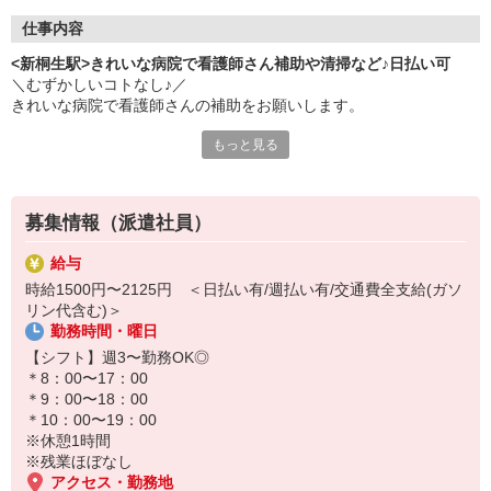
仕事内容
<新桐生駅>きれいな病院で看護師さん補助や清掃など♪日払い可
＼むずかしいコトなし♪／
きれいな病院で看護師さんの補助をお願いします。
もっと見る
＜お仕事内容＞
・検査の付き添い
・車いす誘導
・備品管理
募集情報（派遣社員）
・お部屋の清掃
・食事や着替えなどの介助業務
給与
⇒医療行為はありません！
時給1500円〜2125円 ＜日払い有/週払い有/交通費全支給(ガソ
リン代含む)＞
できることから少しずつお任せします♪
勤務時間・曜日
周りのスタッフになんでも聞いてくださいね。
【シフト】週3〜勤務OK◎
＊8：00〜17：00
＊9：00〜18：00
＊10：00〜19：00
※休憩1時間
※残業ほぼなし
アクセス・勤務地