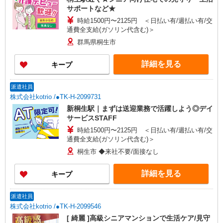
サポートなど★
時給1500円〜2125円 ＜日払い有/週払い有/交
通費全支給(ガソリン代含む)＞
群馬県桐生市
詳細を見る
キープ
派遣社員
株式会社kotrio /●TK-H-2099731
新桐生駅｜まずは送迎業務で活躍しよう◎デイ
サービスSTAFF
時給1500円〜2125円 ＜日払い有/週払い有/交
通費全支給(ガソリン代含む)＞
桐生市 ◆来社不要/面接なし
詳細を見る
キープ
派遣社員
株式会社kotrio /●TK-H-2099546
[ 綺麗 ]高級シニアマンションで生活ケア/見守