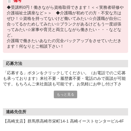
備考
◆受講料0円！働きながら資格取得できます！＜＜実務者研修や
介護福祉士講座など＞＞ ◆介護職が初めての方・不安な方は
ぜひ！☆資格を持ってないけど働いてみたい☆介護職が自分に
合ってるかためしてみたい☆ブランクがあるけどもう一度頑張
ってみたい☆家事や育児と両立しながら働きたい・・・などな
ど。
介護職で働きたいあなたの完全バックアップをさせていただき
ます！何なりとご相談下さい！
応募方法
「応募する」ボタンをクリックしてください。（お電話でのご応募
も承っております）来社不要・履歴書不要・電話のみで面談が可能
です。もちろんご来社面談も可能です。お気軽にお申し付け下さ
い。
もっと見る
連絡先住所
【高崎支店】群馬県高崎市栄町14-1 高崎イーストセンタービル4F