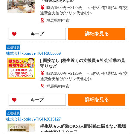
＊身体負担少なめ
時給1500円〜2125円 ＜日払い有/週払い有/交
通費全支給(ガソリン代含む)＞
群馬県桐生市
詳細を見る
キープ
派遣社員
株式会社kotrio /●TK-H-1855659
[ 面接なし ]桐生近くの支援員★社会活動の見
守りなど
時給1500円〜2125円 ＜日払い有/週払い有/交
通費全支給(ガソリン代含む)＞
群馬県桐生市
詳細を見る
キープ
派遣社員
株式会社kotrio /●TK-H-2015127
桐生駅★未経験OKの人間関係に悩まない職場
へ★サ高住スタッフ