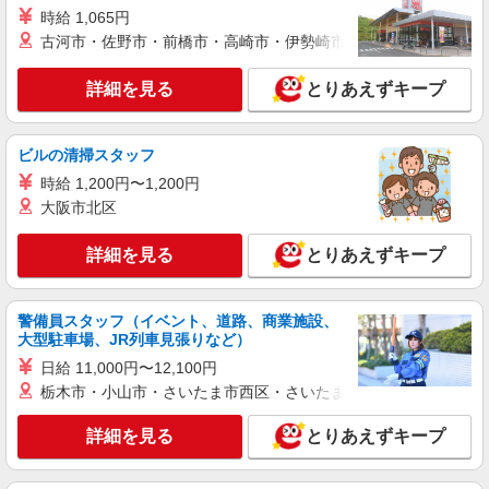
時給1500円〜2125円 ＜日払い有/週払い有/交
時給 1,065円
通費全支給(ガソリン代含む)＞
古河市・佐野市・前橋市・高崎市・伊勢崎市・太田市・館林市・
最寄り駅：桐生駅
詳細を見る
とりあえずキープ
詳細を見る
キープ
派遣社員
ビルの清掃スタッフ
株式会社kotrio /●TK-H-1880197
時給 1,200円〜1,200円
残業キャンセル界隈♪ゆったりとした生活介助
大阪市北区
や見守り！新桐生駅
時給1500円〜2125円 ＜日払い有/週払い有/交
詳細を見る
とりあえずキープ
通費全支給(ガソリン代含む)＞
桐生市｜新桐生駅
警備員スタッフ（イベント、道路、商業施設、
詳細を見る
キープ
大型駐車場、JR列車見張りなど）
日給 11,000円〜12,100円
派遣社員
栃木市・小山市・さいたま市西区・さいたま市岩槻区・久喜市・
株式会社kotrio /●TK-H-1856416
桐生駅＊高級シニアマンションでのサポート職
詳細を見る
とりあえずキープ
員＊.・：゜
時給1500円〜2125円 ＜日払い有/週払い有/交