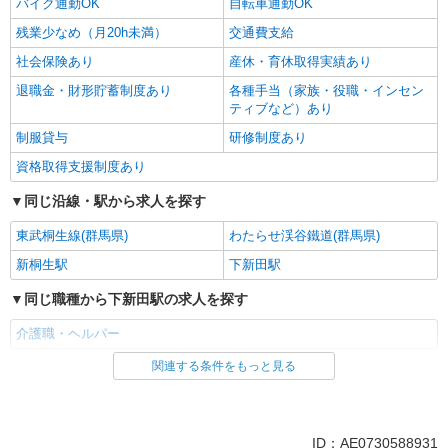
バイク通勤OK
自転車通勤OK
残業少なめ（月20h未満）
交通費支給
社会保険あり
産休・育休取得実績あり
退職金・財形貯蓄制度あり
各種手当（家族・役職・インセン
ティブなど）あり
制服貸与
研修制度あり
資格取得支援制度あり
同じ沿線・駅から求人を探す
東武桐生線(群馬県)
わたらせ渓谷鐵道(群馬県)
新桐生駅
下新田駅
同じ職種から下新田駅の求人を探す
介護職・ヘルパー
関連する条件をもっと見る
同じ雇用形態から下新田駅の求人を探す
派遣社員
同じ特徴から下新田駅の求人を探す
ID：AE0730588931