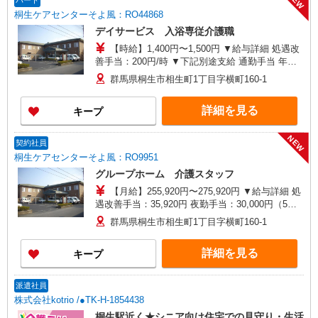
NEW
パート
桐生ケアセンターそよ風：RO44868
デイサービス 入浴専従介護職
【時給】1,400円〜1,500円 ▼給与詳細 処遇改
善手当：200円/時 ▼下記別途支給 通勤手当 年末
年始手当：380円/時 寸志あり：年2回（6月・12
群馬県桐生市相生町1丁目字横町160-1
月） ※業績による ※処遇改善手当は試用期間中(3
ヶ月)は支給なし
詳細を見る
キープ
NEW
契約社員
桐生ケアセンターそよ風：RO9951
グループホーム 介護スタッフ
【月給】255,920円〜275,920円 ▼給与詳細 処
遇改善手当：35,920円 夜勤手当：30,000円（5回
分） ※6回目以降は1回6,000円支給 ▼下記別途支
群馬県桐生市相生町1丁目字横町160-1
給 通勤手当 年末年始手当：380円/時 寸志あり：
年2回（6月・12月） ※業績による 特別報酬：平
詳細を見る
キープ
均26.6万円（最高額109万円） ※2025年6月支給実
績 ※処遇改善手当は試用期間中(3ヶ月)は支給なし
派遣社員
株式会社kotrio /●TK-H-1854438
桐生駅近く★シニア向け住宅での見守り・生活