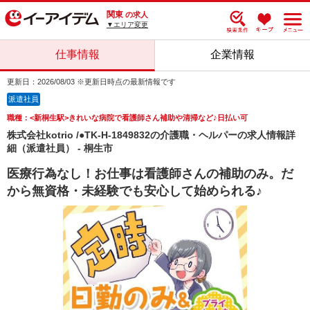
関東
の求人
▼エリア変更
仕事情報
企業情報
更新日：2026/08/03 ※更新日時点の最新情報です
派遣社員
職種：<新桐生駅>きれいな病院で看護師さん補助や清掃など♪日払い可
株式会社kotrio /●TK-H-1849832の介護職・ヘルパーの求人情報詳
細（派遣社員） - 桐生市
医療行為なし！お仕事は看護師さんの補助のみ。だ
から無資格・未経験でも安心して始められる♪