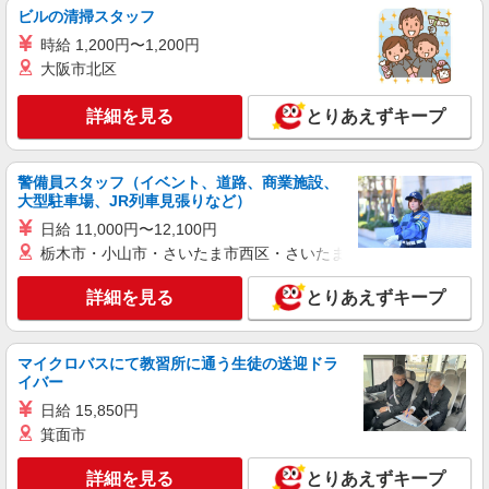
桐生市｜新桐生駅
ビルの清掃スタッフ
時給 1,200円〜1,200円
詳細を見る
キープ
大阪市北区
派遣社員
詳細を見る
とりあえずキープ
（株）ウィルオブ・ワークCW 高崎支店/ms100101
日常生活の見守りスタッフ
時給1300円 ◆前払い・日払い・週払いOK
警備員スタッフ（イベント、道路、商業施設、
大型駐車場、JR列車見張りなど）
群馬県桐生市
日給 11,000円〜12,100円
詳細を見る
栃木市・小山市・さいたま市西区・さいたま市岩槻区・久喜市・
キープ
詳細を見る
とりあえずキープ
アルバイト
パート
派遣社員
日研トータルソーシング株式会社 メディカルケア事業部/高崎オフィ
ス【看護助手】
マイクロバスにて教習所に通う生徒の送迎ドラ
看護助手（ナースエイド）
イバー
時給1,200円 ★週払いOK（規定あり） ※給与
日給 15,850円
幅は経験・能力による
箕面市
群馬県桐生市 【最寄駅】桐生駅
詳細を見る
とりあえずキープ