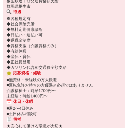
桐生駅近く◎交通費全額支給
群馬県桐生市
待遇
※各種規定有
◆社会保険完備
◆無料定期健康診断
◆日払い・週払い可
◆退職金制度
◆資格支援（介護資格のみ）
◆有給休暇
◆産休・育休
◆正社員登用
◆ガソリン代含め交通費全額支給
応募資格・経験
■無資格・未経験の方大歓迎
■運転免許お持ちの方優遇※必須ではありません
介護福祉士：時給1700円〜
未経験：時給1400円〜
休日・休暇
■週2〜4日休み
■土日休み相談可
備考
★安心して働ける環境が大切★