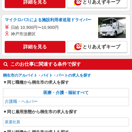
詳細を見る
とりあえずキープ
桐生駅｜日払いOK！日収1.1万円超え×サ高住
スタッフ！
時給1500円〜2125円 ＜日払い有/週払い有/交
マイクロバスによる施設利用者送迎ドライバー
通費全支給(ガソリン代含む)＞
日給 10,900円〜10,900円
群馬県桐生市
神戸市須磨区
詳細を見る
キープ
詳細を見る
とりあえずキープ
このお仕事に関連する条件で探す
桐生市のアルバイト・バイト・パートの求人を探す
同じ職種から桐生市の求人を探す
医療・介護・福祉すべて
介護職・ヘルパー
同じ雇用形態から桐生市の求人を探す
派遣社員