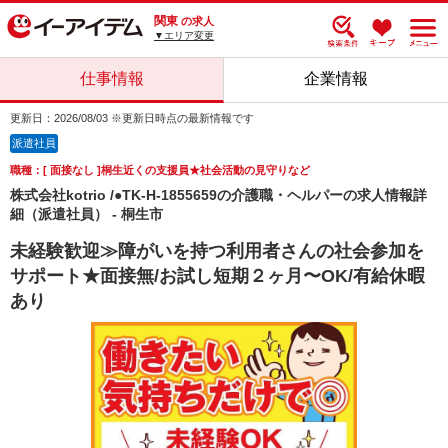
関東
の求人
▼エリア変更
仕事情報
企業情報
更新日：2026/08/03 ※更新日時点の最新情報です
派遣社員
職種：[ 面接なし ]桐生近くの支援員★社会活動の見守りなど
株式会社kotrio /●TK-H-1855659の介護職・ヘルパーの求人情報詳
細（派遣社員） - 桐生市
未経験歓迎≫障がいを持つ利用者さんの社会参加を
サポート★面接無/お試し短期２ヶ月〜OK/有給休暇
あり