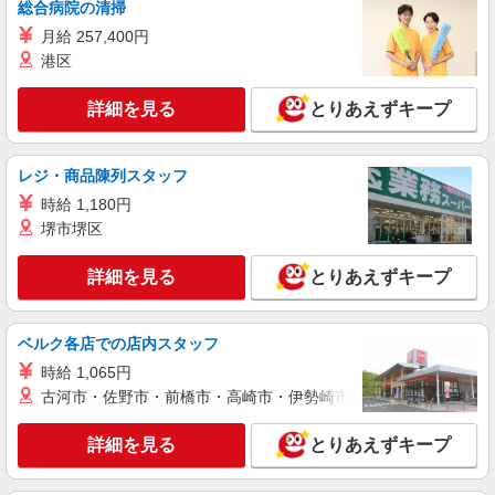
総合病院の清掃
月給 257,400円
詳細を見る
キープ
港区
アルバイト
パート
派遣社員
紹介予定派遣
詳細を見る
とりあえずキープ
日研トータルソーシング株式会社 メディカルケア事業部/高崎オフィ
ス
未経験・無資格OKの介護スタッフ
レジ・商品陳列スタッフ
時給1,300円〜1,400円 ★週払いOK（規定あ
時給 1,180円
り） ※給与幅は経験・能力による
堺市堺区
群馬県桐生市 【最寄駅】新桐生駅 ★勤務地は
3000ヶ所以上★ 自宅から通いやすいエリアなど、
お好きな勤務地をお選び下さい！！
詳細を見る
とりあえずキープ
詳細を見る
キープ
ベルク各店での店内スタッフ
派遣社員
時給 1,065円
株式会社kotrio /●TK-H-1849832
古河市・佐野市・前橋市・高崎市・伊勢崎市・太田市・館林市・
<新桐生駅>きれいな病院で看護師さん補助や
清掃など♪日払い可
詳細を見る
とりあえずキープ
時給1500円〜2125円 ＜日払い有/週払い有/交
通費全支給(ガソリン代含む)＞