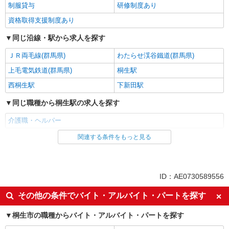
制服貸与
研修制度あり
資格取得支援制度あり
同じ沿線・駅から求人を探す
ＪＲ両毛線(群馬県)
わたらせ渓谷鐵道(群馬県)
上毛電気鉄道(群馬県)
桐生駅
西桐生駅
下新田駅
同じ職種から桐生駅の求人を探す
介護職・ヘルパー
関連する条件をもっと見る
同じ雇用形態から桐生駅の求人を探す
派遣社員
同じ特徴から桐生駅の求人を探す
ID：AE0730589556
入社日応相談
未経験歓迎
その他の条件でバイト・アルバイト・パートを探す
経験者・有資格者歓迎
新卒・第二新卒歓迎
桐生市の職種からバイト・アルバイト・パートを探す
女性活躍中
主婦・主夫歓迎