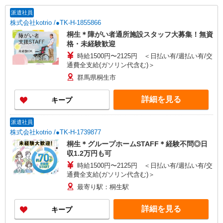
派遣社員
株式会社kotrio /●TK-H-1855866
桐生＊障がい者通所施設スタッフ大募集！無資
格・未経験歓迎
時給1500円〜2125円 ＜日払い有/週払い有/交
通費全支給(ガソリン代含む)＞
群馬県桐生市
詳細を見る
キープ
派遣社員
株式会社kotrio /●TK-H-1739877
桐生＊グループホームSTAFF＊経験不問◎日
収1.2万円も可
時給1500円〜2125円 ＜日払い有/週払い有/交
通費全支給(ガソリン代含む)＞
最寄り駅：桐生駅
詳細を見る
キープ