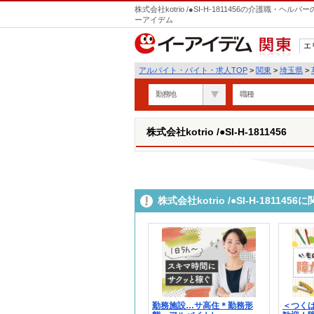
株式会社kotrio /●SI-H-1811456の介護職
ーアイデム
エ
関東
アルバイト・バイト・求人TOP
>
関東
>
埼玉県
>
勤務地
職種
株式会社kotrio /●SI-H-1811456
株式会社kotrio /●SI-H-181
勤務施設…サ高住＊勤務形
＜つく