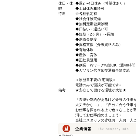
休日・休
◆週2〜4日休み（希望休あり）
暇
◆土日休み相談可
待遇
※各種規定有
◆社会保険完備
◆無料定期健康診断
◆日払い・週払い可
◆短期（2ヶ月）〜長期
◆退職金制度
◆資格支援（介護資格のみ）
◆有給休暇
◆産休・育休
◆正社員登用
◆副業・Wワーク相談OK（週40時
◆ガソリン代含め交通費全額支給
＜履歴書不要/在宅面談＞
電話のみで面談が可能です♪
備考
★安心して働ける環境が大切★
『希望や制約があるけど介護の仕事
大丈夫かな…』、『自分に合う仕事
お仕事を探される上で色々なことが気
消してお仕事始めましょう♪
当社はスタッフの皆様お一人お一人に