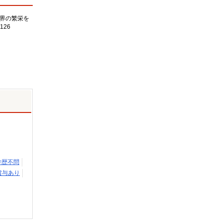
界の繁栄を
126
学歴不問
賞与あり