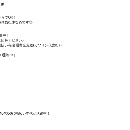
介助
らでOK！
身体負担少なめです◎
集中！
応募ください♪
/週払い有/交通費全支給(ガソリン代含む)＞
車通勤OK）
/40代/50代幅広い年代が活躍中！