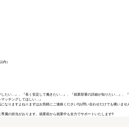
間以内）
がしたい…』、『長く安定して働きたい…』、『就業部署の詳細が知りたい…』、『
をマッチングしてほしい…』
になりますよね☆まずはお気軽にご連絡ください!!お問い合わせだけでも構いません
専属の担当がおります。就業前から就業中も全力でサポートいたします!!