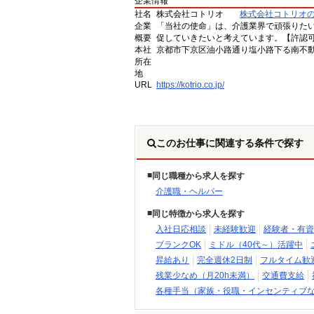
企業情報
社名
株式会社コトリオ
株式会社コトリオ
企業
「当社の使命」は、介護業界で頑張りた
概要
促していきたいと考えています。【許認可番号】
本社
京都市下京区油小路通り塩小路下る南不動
所在
地
URL
https://kotrio.co.jp/
このお仕事に関連する条件で探す
同じ職種から求人を探す
介護職・ヘルパー
同じ特徴から求人を探す
入社日応相談
未経験歓迎
経験者・有資
ブランクOK
ミドル（40代～）活躍中
昇給あり
完全週休2日制
フルタイム歓
残業少なめ（月20h未満）
交通費支給
各種手当（家族・役職・インセンティブ