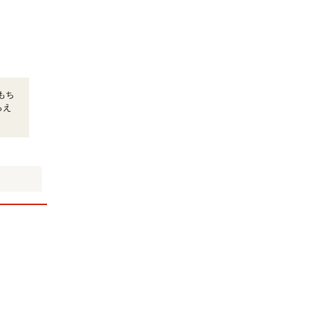
もち
らえ