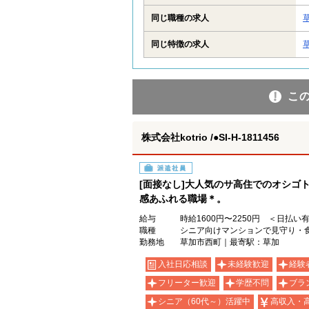
同じ職種の求人
同じ特徴の求人
こ
株式会社kotrio /●SI-H-1811456
派遣社員
[面接なし]大人気のサ高住でのオシゴ
感あふれる職場＊。
給与
時給1600円〜2250円 ＜日払い
職種
シニア向けマンションで見守り・
勤務地
草加市西町｜最寄駅：草加
入社日応相談
未経験歓迎
経験
フリーター歓迎
学歴不問
ブラ
シニア（60代～）活躍中
高収入・