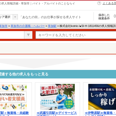
よくある
・ヘルパーの求人情報詳細 - 草加市｜バイト・アルバイトのことならイ
保存した
0
リア選択
「あなたの街」のお仕事が探せる求人サイト
検索条件
草加市
>
草加市の介護職・ヘルパー
>
草加駅
> 株式会社kotrio /●SI-H-1811456の求人情報
1456に関連する他の求人をもっと見る
ば駅＞無資格・未経験
≪武蔵引田駅≫デイサービス
≪伊勢原駅≫無資格・