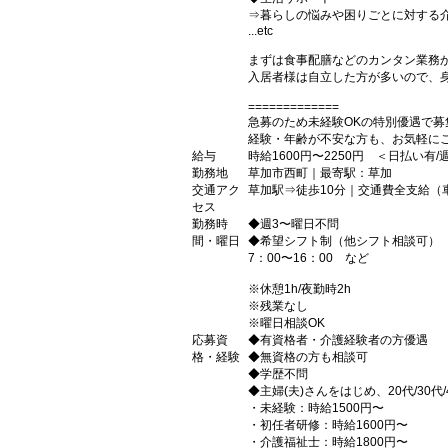
⇒暮らしの悩みや困りごとに対する
...etc
まずは食事配膳などのカンタン業務か
入居者様は自立した方が多いので、
=============
急募のため未経験OKの特別優遇で募
経験・年齢が不安な方も、お気軽にご
給与
時給1600円〜2250円 ＜日払い有
勤務地
草加市西町｜最寄駅：草加
交通アク
草加駅⇒徒歩10分｜交通費全支給（
セス
勤務時
◆週3〜曜日不問
間・曜日
◆希望シフト制（他シフト相談可）
7：00〜16：00 など
※休憩1h/夜勤時2h
※残業なし
※曜日相談OK
応募資
◆有資格者・介護経験者の方優遇
格・経験
◆無資格の方も相談可
◆学歴不問
◆主婦(夫)さんをはじめ、20代/30代
・未経験：時給1500円〜
・初任者研修：時給1600円〜
・介護福祉士：時給1800円〜