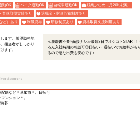
通勤OK
バイク通勤OK
自転車通勤OK
残業少なめ（月20h未満）
・育休取得実績あり
退職金・財形貯蓄制度あり
など）あり
制服貸与
研修制度あり
資格取得支援制度あり
内します。希望勤務地
≪履歴書不要×面接ナシ≫最短3日でオシゴトSTART！
い。担当者がしっかり
ろん入社時期の相談可◎日払い・週払いでお給料がも
頂けます。
るので急な出費も安心です♪
事配膳など＊草加市＊。日払可
けマンション＊。
f急募！
ト