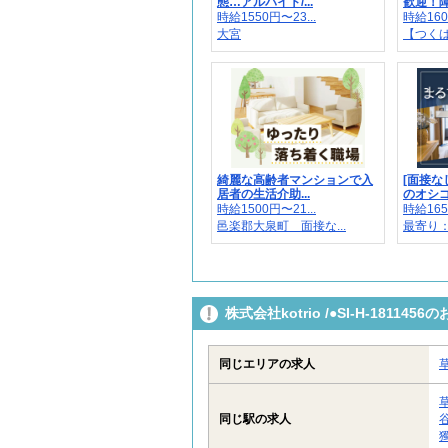
態…アルバイト/...
歓迎！障
時給1550円〜23...
時給160
大宮
【つくば
綺麗な高齢者マンションで入
[面接な
居者の生活介助...
のオシゴト
時給1500円〜21...
時給165
邑楽郡大泉町 面接な...
最寄り
株式会社kotrio /●SI-H-181
同じエリアの求人
同じ駅の求人