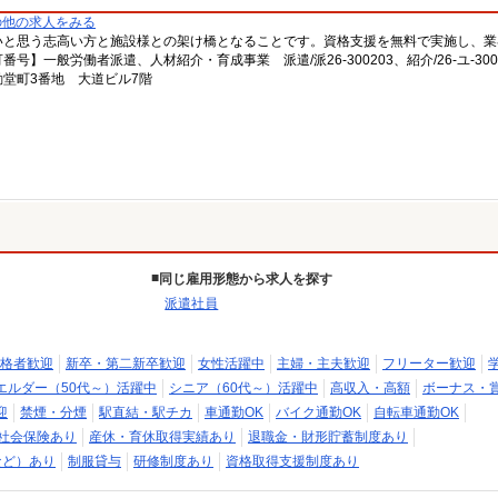
の他の求人をみる
いと思う志高い方と施設様との架け橋となることです。資格支援を無料で実施し、業
一般労働者派遣、人材紹介・育成事業 派遣/派26-300203、紹介/26-ユ-300
堂町3番地 大道ビル7階
同じ雇用形態から求人を探す
派遣社員
格者歓迎
新卒・第二新卒歓迎
女性活躍中
主婦・主夫歓迎
フリーター歓迎
エルダー（50代～）活躍中
シニア（60代～）活躍中
高収入・高額
ボーナス・
迎
禁煙・分煙
駅直結・駅チカ
車通勤OK
バイク通勤OK
自転車通勤OK
社会保険あり
産休・育休取得実績あり
退職金・財形貯蓄制度あり
など）あり
制服貸与
研修制度あり
資格取得支援制度あり