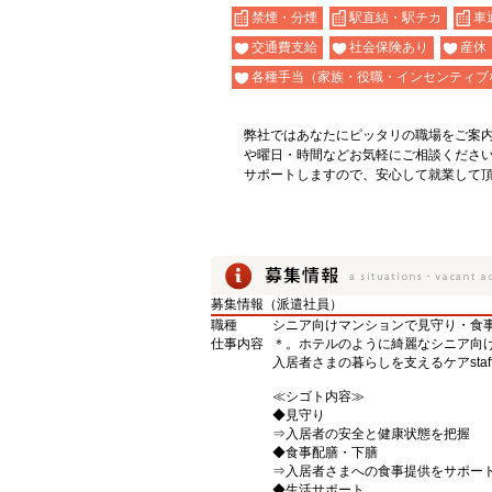
禁煙・分煙
駅直結・駅チカ
車
交通費支給
社会保険あり
産休
各種手当（家族・役職・インセンティブ
弊社ではあなたにピッタリの職場をご案
や曜日・時間などお気軽にご相談くださ
サポートしますので、安心して就業して
募集情報（派遣社員）
職種
シニア向けマンションで見守り・食
仕事内容
＊。ホテルのように綺麗なシニア向
入居者さまの暮らしを支えるケアstaf
≪シゴト内容≫
◆見守り
⇒入居者の安全と健康状態を把握
◆食事配膳・下膳
⇒入居者さまへの食事提供をサポー
◆生活サポート