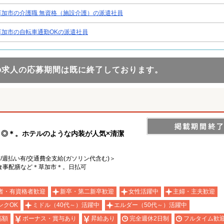
草加市の介護職 無資格（施設介護）の派遣社員
草加市の自転車通勤OKの派遣社員
の求人の応募期間は既に終了しております。
ト◎＊。ホテルのような内装が人気×清潔
有/週払い有/交通費全支給(ガソリン代含む)＞
食事配膳など＊草加市＊。日払可
者・有資格者歓迎
新卒・第二新卒歓迎
女性活躍中
主婦・主夫歓迎
ンクOK
ミドル（40代～）活躍中
エルダー（50代～）活躍中
高額
ボーナス・賞与あり
昇給あり
完全週休2日制
フルタイム歓