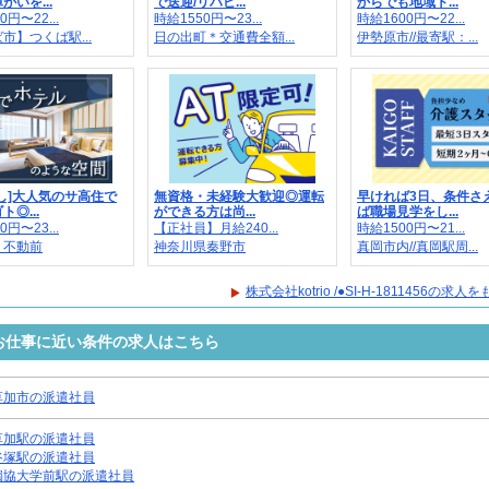
がいを...
で送迎/リハビ...
からでも地域ト...
0円〜22...
時給1550円〜23...
時給1600円〜22...
市】つくば駅...
日の出町＊交通費全額...
伊勢原市//最寄駅：...
し]大人気のサ高住で
無資格・未経験大歓迎◎運転
早ければ3日、条件さ
◎...
ができる方は尚...
ば職場見学をし...
0円〜23...
【正社員】月給240...
時給1500円〜21...
：不動前
神奈川県秦野市
真岡市内//真岡駅周...
株式会社kotrio /●SI-H-1811456の求
1456のお仕事に近い条件の求人はこちら
草加市の派遣社員
草加駅の派遣社員
谷塚駅の派遣社員
獨協大学前駅の派遣社員