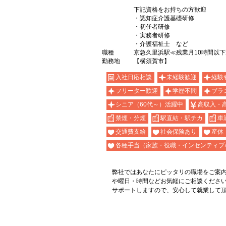
下記資格をお持ちの方歓迎
・認知症介護基礎研修
・初任者研修
・実務者研修
・介護福祉士 など
職種
京急久里浜駅≪残業月10時間以下
勤務地
【横須賀市】
入社日応相談
未経験歓迎
経験
フリーター歓迎
学歴不問
ブラ
シニア（60代～）活躍中
高収入・
禁煙・分煙
駅直結・駅チカ
車
交通費支給
社会保険あり
産休
各種手当（家族・役職・インセンティブ
弊社ではあなたにピッタリの職場をご案
や曜日・時間などお気軽にご相談くださ
サポートしますので、安心して就業して