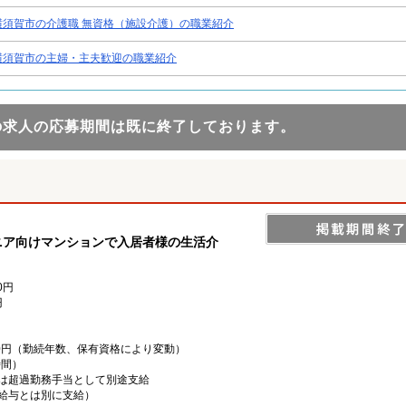
横須賀市の介護職 無資格（施設介護）の職業紹介
横須賀市の主婦・主夫歓迎の職業紹介
の求人の応募期間は既に終了しております。
シニア向けマンションで入居者様の生活介
0円
円
,000円（勤続年数、保有資格により変動）
時間）
は超過勤務手当として別途支給
上記給与とは別に支給）