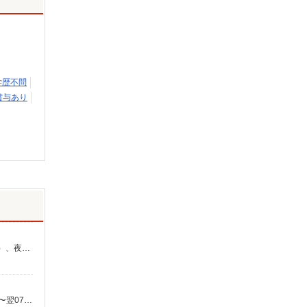
学歴不問
賞与あり
【介護福祉士】 月給：300,100円 年収例：404万円〜 ※特別職務手当、職務手当、働きがい向上手当、日祝手当（月平均2回分）、夜勤手当（月平均5回分）等、毎月平均的に支払われる手当を含む。 ◎賞与 基本給2.08ヶ月分/年支給
時給1,403円〜1,640円 ・特定事業所加算手当:60円/時間 ・身体介護手当:500円/時間 ・早朝夜間深夜手当:300円/時間 （18:00〜翌07:59の時間帯） ・ICT手当:2,000円/月 ・深夜割増は別途支給 ・ケア→ケアの移動時間も賃金（時給）を支給 ※給与幅は資格・経験等による