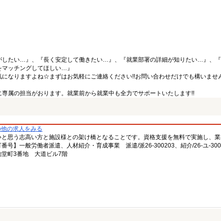
がしたい…』、『長く安定して働きたい…』、『就業部署の詳細が知りたい…』、『
をマッチングしてほしい…』
になりますよね☆まずはお気軽にご連絡ください!!お問い合わせだけでも構いません
専属の担当がおります。就業前から就業中も全力でサポートいたします!!
の他の求人をみる
いと思う志高い方と施設様との架け橋となることです。資格支援を無料で実施し、業
一般労働者派遣、人材紹介・育成事業 派遣/派26-300203、紹介/26-ユ-300
堂町3番地 大道ビル7階