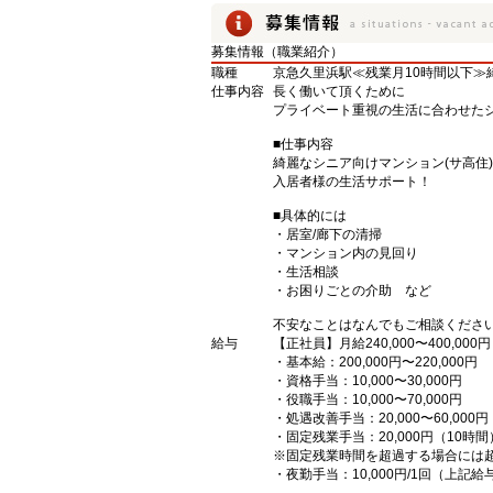
募集情報（職業紹介）
職種
京急久里浜駅≪残業月10時間以下≫綺
仕事内容
長く働いて頂くために
プライベート重視の生活に合わせた
■仕事内容
綺麗なシニア向けマンション(サ高住
入居者様の生活サポート！
■具体的には
・居室/廊下の清掃
・マンション内の見回り
・生活相談
・お困りごとの介助 など
不安なことはなんでもご相談ください(
給与
【正社員】月給240,000〜400,000円
・基本給：200,000円〜220,000円
・資格手当：10,000〜30,000円
・役職手当：10,000〜70,000円
・処遇改善手当：20,000〜60,0
・固定残業手当：20,000円（10時間
※固定残業時間を超過する場合には
・夜勤手当：10,000円/1回（上記