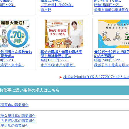
未経...
残業は月平...
向け住宅（サ高...
0円〜23...
【正社員】月給240...
時給1500円〜21...
南与野
前橋市南町◎車通勤O..
た利用者さん多数★お
駅チカ職場＊知識や資格不
◆20代〜60代まで幅
活サポ...
問！福祉業界に初...
の方が活躍...
0円〜23...
時給1500円〜22...
時給1500円〜22...
寄駅：東十条...
水戸市(東水戸が最寄...
我孫子市｜最寄り駅≪..
株式会社kotrio /●YK-S-1772017の求
2017のお仕事に近い条件の求人はこちら
横須賀市の職業紹介
京急久里浜駅の職業紹介
ＹＲＰ野比駅の職業紹介
久里浜駅の職業紹介