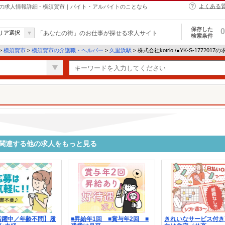
よくある
・ヘルパーの求人情報詳細 - 横須賀市｜バイト・アルバイトのことなら
保存した
0
リア選択
「あなたの街」のお仕事が探せる求人サイト
検索条件
>
横須賀市
>
横須賀市の介護職・ヘルパー
>
久里浜駅
> 株式会社kotrio /●YK-S-17720
2017に関連する他の求人をもっと見る
活躍中／年齢不問】履
■昇給年1回 ■賞与年2回 ■
きれいなサービス付き