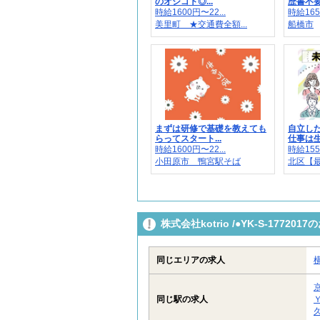
のオシゴト◎...
歴書不要♪
時給1600円〜22...
時給165
美里町 ★交通費全額...
船橋市
まずは研修で基礎を教えても
自立し
らってスタート...
仕事は生
時給1600円〜22...
時給155
小田原市 鴨宮駅そば
北区【最
株式会社kotrio /●YK-S-177
同じエリアの求人
同じ駅の求人