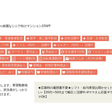
≫綺麗なシニア向けマンションSTAFF
者・有資格者歓迎
新卒・第二新卒歓迎
女性活躍中
主婦・主夫歓迎
ンクOK
ミドル（40代～）活躍中
エルダー（50代～）活躍中
高額
ボーナス・賞与あり
昇給あり
完全週休2日制
フルタイム歓
通勤OK
バイク通勤OK
自転車通勤OK
残業少なめ（月20h未満）
・育休取得実績あり
退職金・財形貯蓄制度あり
など）あり
制服貸与
研修制度あり
資格取得支援制度あり
内します。希望勤務地
★応募時の履歴書不要★シフト・給与希望お聞かせく
い。担当者がしっかり
い♪【20代〜50代まで幅広く活躍中♪#ママさん応援 #
頂けます。
マOK】