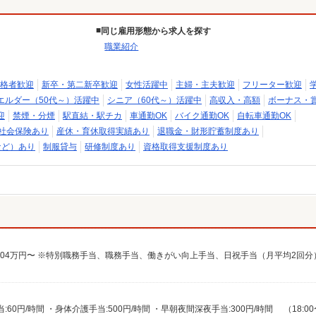
同じ雇用形態から求人を探す
職業紹介
格者歓迎
新卒・第二新卒歓迎
女性活躍中
主婦・主夫歓迎
フリーター歓迎
エルダー（50代～）活躍中
シニア（60代～）活躍中
高収入・高額
ボーナス・
迎
禁煙・分煙
駅直結・駅チカ
車通勤OK
バイク通勤OK
自転車通勤OK
社会保険あり
産休・育休取得実績あり
退職金・財形貯蓄制度あり
など）あり
制服貸与
研修制度あり
資格取得支援制度あり