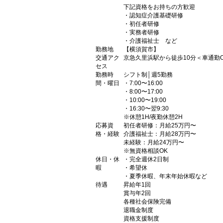
下記資格をお持ちの方歓迎
・認知症介護基礎研修
・初任者研修
・実務者研修
・介護福祉士 など
勤務地
【横須賀市】
交通アク
京急久里浜駅から徒歩10分＜車通勤
セス
勤務時
シフト制│週5勤務
間・曜日
・7:00〜16:00
・8:00〜17:00
・10:00〜19:00
・16:30〜翌9:30
※休憩1H/夜勤休憩2H
応募資
初任者研修：月給25万円〜
格・経験
介護福祉士：月給28万円〜
未経験：月給24万円〜
※無資格相談OK
休日・休
・完全週休2日制
暇
・希望休
・夏季休暇、年末年始休暇など
待遇
昇給年1回
賞与年2回
各種社会保険完備
退職金制度
資格支援制度