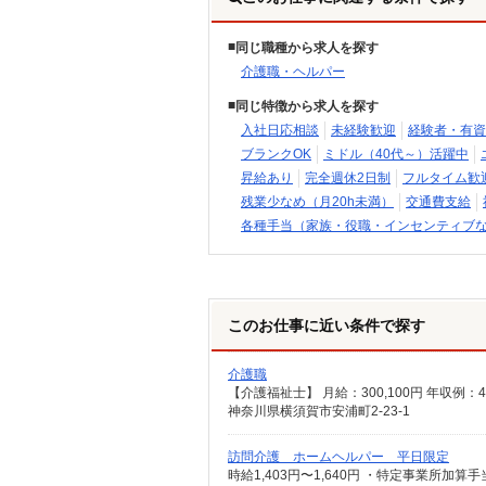
同じ職種から求人を探す
介護職・ヘルパー
同じ特徴から求人を探す
入社日応相談
未経験歓迎
経験者・有資
ブランクOK
ミドル（40代～）活躍中
昇給あり
完全週休2日制
フルタイム歓
残業少なめ（月20h未満）
交通費支給
各種手当（家族・役職・インセンティブ
このお仕事に近い条件で探す
介護職
神奈川県横須賀市安浦町2-23-1
訪問介護 ホームヘルパー 平日限定