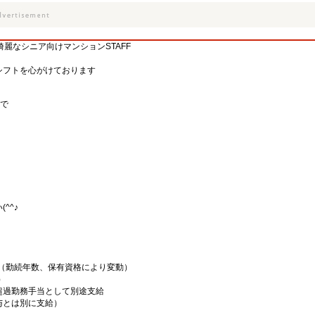
麗なシニア向けマンションSTAFF
シフトを心がけております
)で
^^♪
00円（勤続年数、保有資格により変動）
）
超過勤務手当として別途支給
給与とは別に支給）