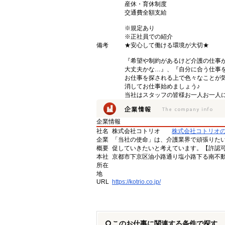
産休・育休制度
交通費全額支給
※規定あり
※正社員での紹介
備考
★安心して働ける環境が大切★
『希望や制約があるけど介護の仕事
大丈夫かな…』、『自分に合う仕事
お仕事を探される上で色々なことが気
消してお仕事始めましょう♪
当社はスタッフの皆様お一人お一人に
企業情報
社名
株式会社コトリオ
株式会社コトリオ
企業
「当社の使命」は、介護業界で頑張りた
概要
促していきたいと考えています。【許認可番号】
本社
京都市下京区油小路通り塩小路下る南不動
所在
地
URL
https://kotrio.co.jp/
このお仕事に関連する条件で探す