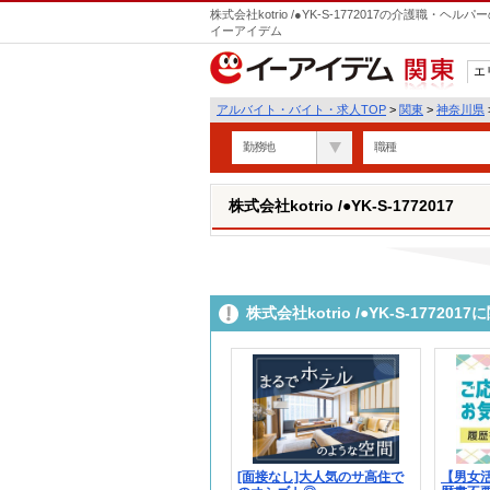
株式会社kotrio /●YK-S-1772017の介護職
イーアイデム
エ
関東
アルバイト・バイト・求人TOP
>
関東
>
神奈川県
勤務地
職種
株式会社kotrio /●YK-S-1772017
株式会社kotrio /●YK-S-177
[面接なし]大人気のサ高住で
【男女