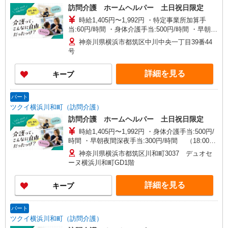
訪問介護 ホームヘルパー 土日祝日限定
時給1,405円〜1,992円 ・特定事業所加算手
当:60円/時間 ・身体介護手当:500円/時間 ・早朝夜
間深夜手当:300円/時間 （18:00〜翌07:59の時間
神奈川県横浜市都筑区中川中央一丁目39番44
帯） ・ICT手当:2,000円/月 ・深夜割増は別途支給
号
・ケア→ケアの移動時間も賃金（時給）を支給 ・
土日祝日手当:100円/時間含む ※給与幅は資格・経
詳細を見る
キープ
験等による
パート
ツクイ横浜川和町（訪問介護）
訪問介護 ホームヘルパー 土日祝日限定
時給1,405円〜1,992円 ・身体介護手当:500円/
時間 ・早朝夜間深夜手当:300円/時間 （18:00〜
翌07:59の時間帯） ・ICT手当:2,000円/月 ・深夜
神奈川県横浜市都筑区川和町3037 デュオセ
割増は別途支給 ・ケア→ケアの移動時間も賃金
ーヌ横浜川和町GD1階
（時給）を支給 ・土日祝日手当:100円/時間含む
※給与幅は資格・経験等による
詳細を見る
キープ
パート
ツクイ横浜川和町（訪問介護）