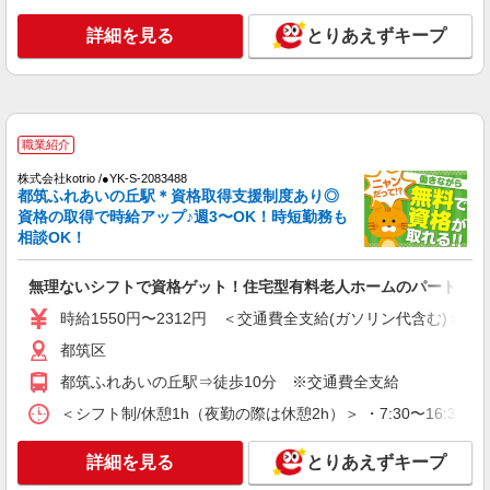
時給1450円〜2187円 ＜日払い有/週払い有/交
通費全支給(ガソリン代含む)＞
詳細を見る
とりあえずキープ
横浜市都筑区 センター南駅スグ
詳細を見る
キープ
職業紹介
アルバイト
パート
派遣社員
紹介予定派遣
株式会社kotrio /●YK-S-2083488
日研トータルソーシング株式会社 メディカルケア事業部/町田オフィ
都筑ふれあいの丘駅＊資格取得支援制度あり◎
ス
資格の取得で時給アップ♪週3〜OK！時短勤務も
未経験・無資格OKの介護スタッフ
相談OK！
時給1,500円〜1,750円 ★週払いOK（規定あ
り） ※給与幅は経験・能力による
無理ないシフトで資格ゲット！住宅型有料老人ホームのパート職員
神奈川県横浜市都筑区 【最寄駅】都筑ふれあ
時給1550円〜2312円 ＜交通費全支給(ガソリン代含む)＞
いの丘駅 ★勤務地は3000ヶ所以上★ 自宅から通
いやすいエリアなど、お好きな勤務地をお選び下
都筑区
さい！！
詳細を見る
キープ
都筑ふれあいの丘駅⇒徒歩10分 ※交通費全支給
＜シフト制/休憩1h（夜勤の際は休憩2h）＞ ・7:30〜16:30 ・8:
派遣社員
株式会社トラストグロース 新宿本社 第2営業部
詳細を見る
とりあえずキープ
特別養護老人ホームでの介護士