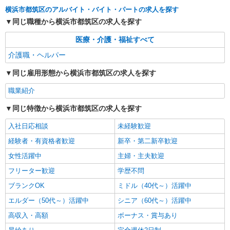
による
横浜市都筑区のアルバイト・バイト・パートの求人を探す
神奈川県横浜市都筑区
同じ職種から横浜市都筑区の求人を探す
医療・介護・福祉すべて
詳細を見る
キープ
介護職・ヘルパー
職業紹介
同じ雇用形態から横浜市都筑区の求人を探す
株式会社kotrio /●YK-S-2097991
介護職の正社員で夜勤一切ナシ！デイサービス
職業紹介
★センター南駅
同じ特徴から横浜市都筑区の求人を探す
【正社員】月給240,000〜400,000円 ・基本
給：200,000円〜220,000円 ・資格手当：10,000〜
入社日応相談
未経験歓迎
30,000円 ・役職手当：10,000〜70,000円 ・処遇改
神奈川県横浜市都筑区
善手当：20,000〜60,000円（勤続年数、保有資格
経験者・有資格者歓迎
新卒・第二新卒歓迎
により変動） ・固定残業手当：20,000円（10時
詳細を見る
キープ
間） ※固定残業時間を超過する場合には超過勤務
女性活躍中
主婦・主夫歓迎
手当として別途支給 ・夜勤手当：10,000円/1回
フリーター歓迎
学歴不問
（上記給与とは別に支給） 下記資格をお持ちの方
職業紹介
歓迎 ・認知症介護基礎研修 ・初任者研修 ・実務
ブランクOK
ミドル（40代～）活躍中
株式会社kotrio /●YK-S-2083488
者研修 ・介護福祉士 など
無理ないシフトで資格ゲット！住宅型有料老人
エルダー（50代～）活躍中
シニア（60代～）活躍中
ホームのパート職員
高収入・高額
ボーナス・賞与あり
時給1550円〜2312円 ＜交通費全支給(ガソリ