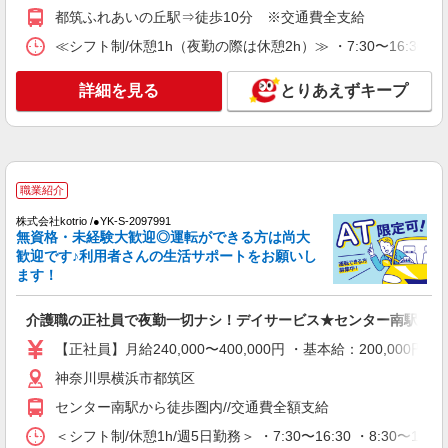
アマンションSTAFF
都筑ふれあいの丘駅⇒徒歩10分 ※交通費全支給
時給1600円〜2250円 ＜日払い有/週払い有/交
≪シフト制/休憩1h（夜勤の際は休憩2h）≫ ・7:30〜16:30 ・9:
通費全支給(ガソリン代含む)＞
都筑区 都筑ふれあいの丘駅
詳細を見る
とりあえずキープ
詳細を見る
キープ
派遣社員
株式会社トラストグロース 新宿本社 第2営業部
職業紹介
特別養護老人ホームでの介護士
株式会社kotrio /●YK-S-2097991
無資格・未経験大歓迎◎運転ができる方は尚大
時給：1500〜1700円 ※資格や経験面などによ
歓迎です♪利用者さんの生活サポートをお願いし
る
ます！
神奈川県横浜市都筑区
介護職の正社員で夜勤一切ナシ！デイサービス★センター南駅
詳細を見る
キープ
【正社員】月給240,000〜400,000円 ・基本給：200,0
派遣社員
神奈川県横浜市都筑区
株式会社kotrio /●YK-H-1901620
センター南駅から徒歩圏内//交通費全額支給
センター南駅＠老人ホーム◎上質な支援、納得
の報酬、充実研修♪
＜シフト制/休憩1h/週5日勤務＞ ・7:30〜16:30 ・8:30〜17: