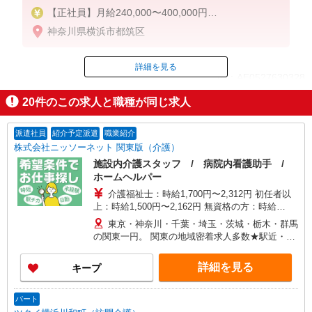
【正社員】月給240,000〜400,000円
・基本給：200,000円〜220,000円
神奈川県横浜市都筑区
・資格手当：10,000〜30,000円
・役職手当：10,000〜70,000円
・処遇改善手当：20,000〜60,000円（勤続年数、保
詳細を見る
ID：AE0527630328
有資格により変動）
・固定残業手当：20,000円（10時間）
20
件のこの求人と職種が同じ求人
※固定残業時間を超過する場合には超過勤務手当と
掲載期間終了
して別途支給
・夜勤手当：10,000円/1回（上記給与とは別に支給
派遣社員
紹介予定派遣
職業紹介
）
株式会社ニッソーネット 関東版（介護）
施設内介護スタッフ / 病院内看護助手 /
下記資格をお持ちの方歓迎
ホームヘルパー
・認知症介護基礎研修
介護福祉士：時給1,700円〜2,312円 初任者以
・初任者研修
上：時給1,500円〜2,162円 無資格の方：時給
・実務者研修
1,350円〜1,925円 ※給与幅は勤務先による +交通
・介護福祉士 など
東京・神奈川・千葉・埼玉・茨城・栃木・群馬
費、諸手当（勤務先による） +0円で介護資格が取
の関東一円。 関東の地域密着求人多数★駅近・家
れる （別途規定） ★給与日払い制度あり！
から近い求人をお探しできます！
詳細を見る
キープ
パート