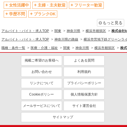
女性活躍中
主婦・主夫歓迎
フリーター歓迎
退職金・財形貯蓄制度あり
各種手当（家族・役職・インセン
ティブなど）あり
学歴不問
ブランクOK
制服貸与
研修制度あり
もっと見る
資格取得支援制度あり
アルバイト・バイト・求人TOP
関東
神奈川県
横浜市都筑区
株式会社ko
同じ職種から求人を探す
アルバイト・バイト・求人TOP
神奈川県の路線
横浜市営地下鉄グリーンラ
職種・条件一覧
医療・介護・福祉
関東
神奈川県
横浜市都筑区
株式
医療・介護・福祉
介護職・ヘルパー
掲載ご希望のお客様へ
よくある質問
同じ特徴から求人を探す
お問い合わせ
利用規約
未経験歓迎
ミドル（40代～）活躍中
リンクについて
プライバシーポリシー
ボーナス・賞与あり
車通勤OK
交通費支給
社会保険あり
Cookieポリシー
個人情報保護方針
産休・育休取得実績あり
メールサービスについて
サイト運営会社
サイトマップ