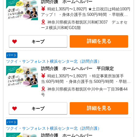
訪問介護 ホームヘルパー
時給1,305円〜1,892円 ★土日祝日は時給100円
アップ！ ・身体介護手当:500円/時間 ・早朝夜間
深夜手当:300円/時間 （18:00〜翌07:59の時間
神奈川県横浜市都筑区川和町3037 デュオセ
帯） ・ICT手当:2,000円/月 ・深夜割増は別途支給
ーヌ横浜川和町GD1階
・ケア→ケアの移動時間も賃金（時給）を支給 ※
給与幅は資格・経験等による
詳細を見る
キープ
パート
ツクイ・サンフォレスト横浜センター北（訪問介護）
訪問介護 ホームヘルパー 平日限定
時給1,305円〜1,892円 ・特定事業所加算手
当:60円/時間 ・身体介護手当:500円/時間 ・早朝夜
間深夜手当:300円/時間 （18:00〜翌07:59の時間
神奈川県横浜市都筑区中川中央一丁目39番44
帯） ・ICT手当:2,000円/月 ・深夜割増は別途支給
号
・ケア→ケアの移動時間も賃金（時給）を支給 ※
給与幅は資格・経験等による
詳細を見る
キープ
パート
ツクイ・サンフォレスト横浜センター北（訪問介護）
訪問介護 ホームヘルパー