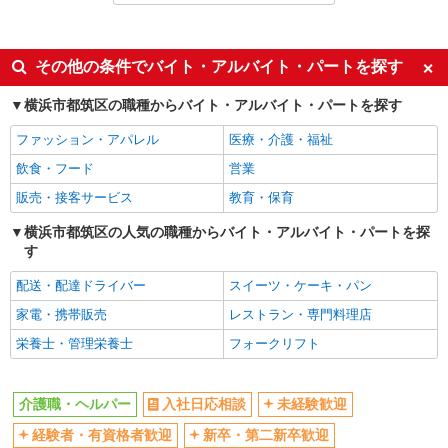
職業紹介
同じ特徴から都筑ふれあいの丘駅の求人を探す
その他の条件でバイト・アルバイト・パートを探す
入社日応相談
未経験歓迎
横浜市都筑区の職種からバイト・アルバイト・パートを探す
経験者・有資格者歓迎
新卒・第二新卒歓迎
ファッション・アパレル
医療・介護・福祉
女性活躍中
主婦・主夫歓迎
飲食・フード
営業
フリーター歓迎
学歴不問
販売・接客サービス
教育・保育
ブランクOK
ミドル（40代～）活躍中
横浜市都筑区の人気の職種からバイト・アルバイト・パートを探
エルダー（50代～）活躍中
シニア（60代～）活躍中
す
高収入・高額
ボーナス・賞与あり
配送・配達ドライバー
スイーツ・ケーキ・パン
昇給あり
完全週休2日制
家電・携帯販売
レストラン・専門料理店
フルタイム歓迎
禁煙・分煙
栄養士・管理栄養士
フォークリフト
駅直結・駅チカ
車通勤OK
バイク通勤OK
自転車通勤OK
介護職・ヘルパー
入社日応相談
未経験歓迎
残業少なめ（月20h未満）
交通費支給
経験者・有資格者歓迎
新卒・第二新卒歓迎
社会保険あり
産休・育休取得実績あり