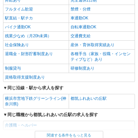
昇給あり
完全週休2日制
ン代含む)＞
都筑区
フルタイム歓迎
禁煙・分煙
駅直結・駅チカ
車通勤OK
詳細を見る
キープ
バイク通勤OK
自転車通勤OK
残業少なめ（月20h未満）
交通費支給
社会保険あり
産休・育休取得実績あり
退職金・財形貯蓄制度あり
各種手当（家族・役職・インセン
ティブなど）あり
制服貸与
研修制度あり
資格取得支援制度あり
同じ沿線・駅から求人を探す
横浜市営地下鉄グリーンライン(神
都筑ふれあいの丘駅
奈川県)
同じ職種から都筑ふれあいの丘駅の求人を探す
介護職・ヘルパー
関連する条件をもっと見る
同じ雇用形態から都筑ふれあいの丘駅の求人を探す