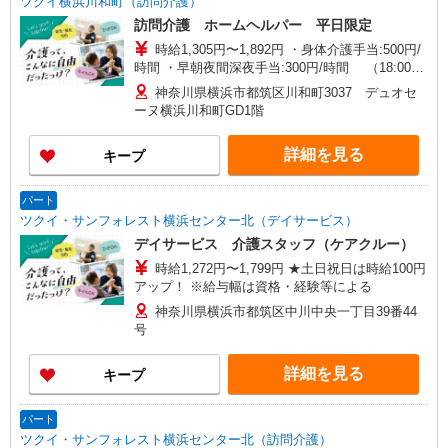
ツクイ横浜川和町（訪問介護）
訪問介護 ホームヘルパー 平日限定
時給1,305円〜1,892円 ・身体介護手当:500円/
時間 ・早朝夜間深夜手当:300円/時間 （18:00〜
翌07:59の時間帯） ・ICT手当:2,000円/月 ・深夜
神奈川県横浜市都筑区川和町3037 デュオセ
割増は別途支給 ・ケア→ケアの移動時間も賃金
ーヌ横浜川和町GD1階
（時給）を支給 ※給与幅は資格・経験等による
詳細を見る
キープ
パート
ツクイ・サンフォレスト横浜センター北（デイサービス）
デイサービス 介護スタッフ（ケアクルー）
時給1,272円〜1,799円 ★土日祝日は時給100円
アップ！ ※給与幅は資格・経験等による
神奈川県横浜市都筑区中川中央一丁目39番44
号
詳細を見る
キープ
パート
ツクイ・サンフォレスト横浜センター北（訪問介護）