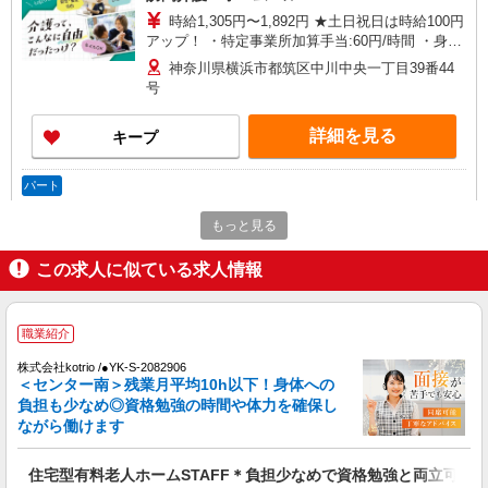
時給1,305円〜1,892円 ★土日祝日は時給100円
アップ！ ・特定事業所加算手当:60円/時間 ・身体
介護手当:500円/時間 ・早朝夜間深夜手当:300円/
神奈川県横浜市都筑区中川中央一丁目39番44
時間 （18:00〜翌07:59の時間帯） ・ICT手
号
当:2,000円/月 ・深夜割増は別途支給 ・ケア→ケ
アの移動時間も賃金（時給）を支給 ※給与幅は資
詳細を見る
キープ
格・経験等による
パート
ツクイ・サンフォレスト横浜センター北（サービス付き高齢者向け住
もっと見る
宅）
サ高住 ホームヘルパー兼施設内補助スタッフ
この求人に似ている求人情報
時給1,305円〜1,892円 ★土日祝日は時給100円
アップ！ ・ICT手当:2,000円/月 ・特定事業所加算
手当:60円/時間 ※給与幅は資格・経験等による
神奈川県横浜市都筑区中川中央一丁目39番44
職業紹介
号
株式会社kotrio /●YK-S-2082906
＜センター南＞残業月平均10h以下！身体への
詳細を見る
キープ
負担も少なめ◎資格勉強の時間や体力を確保し
ながら働けます
職業紹介
株式会社kotrio /●YK-S-2082906
住宅型有料老人ホームSTAFF＊負担少なめで資格勉強と両立可♪