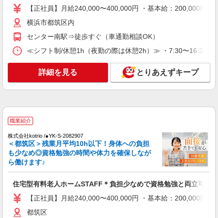
住宅型有料老人ホームSTAFF＊負担少なめで
【正社員】月給240,000〜400,000円 ・基本給：200,0
資格勉強と両立可♪
横浜市都筑区内
【正社員】月給240,000〜400,000円 ・基本
給：200,000円〜220,000円 ・資格手当：10,000〜
センター南駅⇒徒歩すぐ（車通勤相談OK）
30,000円 ・役職手当：10,000〜70,000円 ・処遇改
横浜市都筑区内
善手当：20,000〜60,000円（勤続年数、保有資格
≪シフト制/休憩1h（夜勤の際は休憩2h）≫ ・7:30〜16:30 ・9:
により変動） ・固定残業手当：20,000円（10時
詳細を見る
キープ
間） ※固定残業時間を超過する場合には超過勤務
詳細を見る
とりあえずキープ
手当として別途支給 ・夜勤手当：10,000円/1回
（上記給与とは別に支給） 下記資格をお持ちの方
職業紹介
歓迎 ・認知症介護基礎研修 ・初任者研修 ・実務
株式会社kotrio /●YK-S-2082907
者研修 ・介護福祉士 など
住宅型有料老人ホームSTAFF＊負担少なめで
資格勉強と両立可♪
職業紹介
【正社員】月給240,000〜400,000円 ・基本
株式会社kotrio /●YK-S-2082907
給：200,000円〜220,000円 ・資格手当：10,000〜
＜都筑区＞残業月平均10h以下！身体への負担
30,000円 ・役職手当：10,000〜70,000円 ・処遇改
都筑区
も少なめ◎資格勉強の時間や体力を確保しなが
善手当：20,000〜60,000円（勤続年数、保有資格
ら働けます♪
により変動） ・固定残業手当：20,000円（10時
詳細を見る
キープ
間） ※固定残業時間を超過する場合には超過勤務
手当として別途支給 ・夜勤手当：10,000円/1回
住宅型有料老人ホームSTAFF＊負担少なめで資格勉強と両立可♪
（上記給与とは別に支給） 下記資格をお持ちの方
派遣社員
【正社員】月給240,000〜400,000円 ・基本給：200,0
歓迎 ・認知症介護基礎研修 ・初任者研修 ・実務
株式会社kotrio /●YK-H-2100596
者研修 ・介護福祉士 など
都筑区
日払も選べる／都筑ふれあいの丘駅＊高級シニ