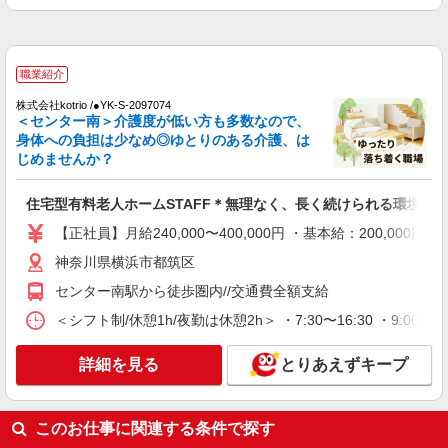
時給：1600円〜1750円 ※資格や経験などによ
る
神奈川県横浜市都筑区
職業紹介
詳細を見る
キープ
株式会社kotrio /●YK-S-2097074
＜センター南＞介護度が低い方も多数なので、
アルバイト
パート
派遣社員
紹介予定派遣
身体への負担は少なめ◎ゆとりのある介護、は
日研トータルソーシング株式会社 メディカルケア事業部/町田オフィ
じめませんか？
ス
未経験・無資格OKの介護スタッフ
住宅型有料老人ホームSTAFF＊無理なく、長く続けられる環境＊
時給1,500円〜1,750円 ★週払いOK（規定あ
【正社員】月給240,000〜400,000円 ・基本給：200,0
り） ※給与幅は経験・能力による
神奈川県横浜市都筑区
神奈川県横浜市都筑区 【最寄駅】仲町台駅 ★
勤務地は3000ヶ所以上★ 自宅から通いやすいエリ
センター南駅から徒歩圏内//交通費全額支給
アなど、お好きな勤務地をお選び下さい！！
＜シフト制/休憩1h/夜勤は休憩2h＞ ・7:30〜16:30 ・9:00〜1
詳細を見る
キープ
詳細を見る
とりあえずキープ
派遣社員
株式会社トラストグロース 新宿本社 第2営業部
介護老人保健施設での夜専介護士
このお仕事に関連する条件で探す
1夜勤：25500円〜28050円 ※資格や経験など