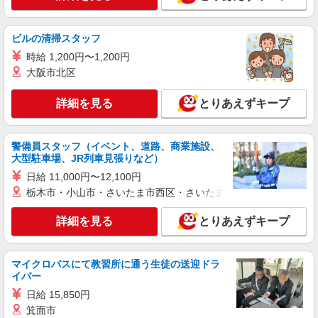
正社員
株式会社HITOWA フードサービスカンパニー
福祉施設での調理師【正社員】
ビルの清掃スタッフ
月給27万円〜30万円 ※給与は経験や前職給与
時給 1,200円〜1,200円
に応じて決定します。 賞与年2回
大阪市北区
チャーム六郷 （東京都大田区西六郷4丁目34－
15）
詳細を見る
とりあえずキープ
詳細を見る
キープ
警備員スタッフ（イベント、道路、商業施設、
大型駐車場、JR列車見張りなど）
パート
ツクイ大田西糀谷（デイサービス）
日給 11,000円〜12,100円
デイサービス 調理スタッフ（ミールケアクル
栃木市・小山市・さいたま市西区・さいたま市岩槻区・久喜市・
ー）
詳細を見る
とりあえずキープ
時給1,226円〜1,270円 ★土日祝日は時給100円
アップ！ ※給与幅は資格・経験等による
東京都大田区西糀谷四丁目9番11号
マイクロバスにて教習所に通う生徒の送迎ドラ
イバー
詳細を見る
キープ
日給 15,850円
箕面市
正社員