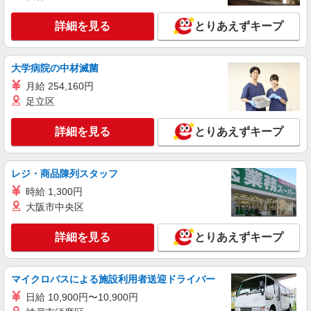
ケンタッキーフライドチキン 田園調布店
カウンター・キッチンスタッフ ＜優先募集日
詳細を見る
とりあえずキープ
時＞平日（月〜金） 9:00〜14:00
時給1300円
大学病院の中材滅菌
東京都大田区田園調布3－25－17
月給 254,160円
詳細を見る
キープ
足立区
詳細を見る
とりあえずキープ
アルバイト
パート
ケンタッキーフライドチキン 蒲田店
カウンター・キッチンスタッフ ＜優先募集日
レジ・商品陳列スタッフ
時＞平日（月〜金） 9:00〜14:00
時給 1,300円
時給1350円
大阪市中央区
東京都大田区西蒲田7-67-5
詳細を見る
とりあえずキープ
詳細を見る
キープ
アルバイト
パート
マイクロバスによる施設利用者送迎ドライバー
ケンタッキーフライドチキン 雑色駅前店
日給 10,900円〜10,900円
カウンター・キッチンスタッフ ＜優先募集日