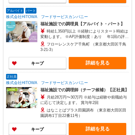
アルバイト
パート
株式会社HITOWA フードサービスカンパニー
福祉施設での調理員【アルバイト・パート】
時給1,350円以上 ※経験によりスタート時給は
変動します。 ※AP評価制度：あり 年1回の評価
により時給を見直します。 ※アルバイト賞与（寸
フローレンスケア千鳥町 （東京都大田区千鳥
志）：あり 年2回。勤続年数により金額UP。
3-21-3）
詳細を見る
キープ
正社員
株式会社HITOWA フードサービスカンパニー
福祉施設での調理師（チーフ候補）【正社員】
月給28万円〜30万円 ※給与は経験や前職給与
に応じて決定します。 賞与年2回
はなことばプラス田園調布 （東京都大田区田
園調布1丁目22番11号）
詳細を見る
キープ