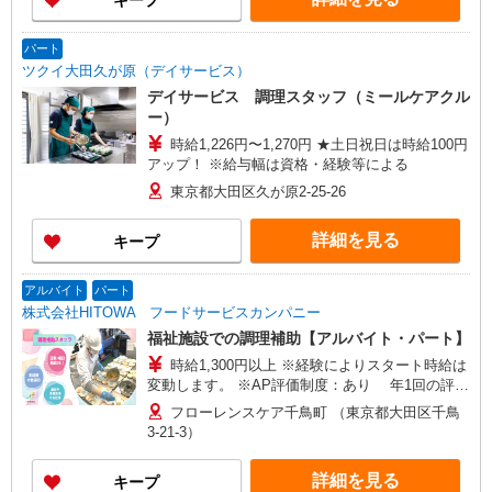
キープ
パート
ツクイ大田久が原（デイサービス）
デイサービス 調理スタッフ（ミールケアクル
ー）
時給1,226円〜1,270円 ★土日祝日は時給100円
アップ！ ※給与幅は資格・経験等による
東京都大田区久が原2-25-26
詳細を見る
キープ
アルバイト
パート
株式会社HITOWA フードサービスカンパニー
福祉施設での調理補助【アルバイト・パート】
時給1,300円以上 ※経験によりスタート時給は
変動します。 ※AP評価制度：あり 年1回の評価
により時給を見直します。 ※アルバイト賞与（寸
フローレンスケア千鳥町 （東京都大田区千鳥
志）：あり 年2回。勤続年数により金額UP。
3-21-3）
詳細を見る
キープ