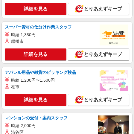
株式会社HITOWA フードサービスカンパニー
詳細を見る
とりあえずキープ
福祉施設での栄養士【正社員】
月給24万円〜28万円 ※給与は経験や前職給与
に応じて決定します。 賞与年2回
スーパー資材の仕分け作業スタッフ
イリーゼ蒲田・悠生苑 （東京都大田区北糀谷
時給 1,350円
2-15-21）
船橋市
詳細を見る
キープ
詳細を見る
とりあえずキープ
正社員
株式会社HITOWA フードサービスカンパニー
アパレル用品や雑貨のピッキング検品
福祉施設での調理師（チーフ候補）【正社員】
時給 1,200円〜1,500円
月給29万5,000円〜33万6,500円 ※給与は経験
柏市
や前職給与に応じて決定します。 賞与年2回
フローレンスケア千鳥町 （東京都大田区千鳥
詳細を見る
とりあえずキープ
3-21-3）
詳細を見る
キープ
マンションの受付・案内スタッフ
時給 2,000円
アルバイト
パート
渋谷区