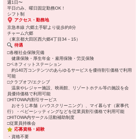
週1日〜
平日のみ、曜日固定勤務OK！
シフト制
アクセス・勤務地
京急本線 六郷土手駅より徒歩約8分
チャーム六郷
（東京都大田区西六郷4丁目34－15）
待遇
□各種社会保険完備
健康保険・厚生年金・雇用保険・労災保険
□ベネフィットステーション
約140万コンテンツのあらゆるサービスを優待割引価格で利用
可能
□クラブオフ/エクシブ
温泉やレジャー施設、映画館、リゾートホテル等の施設を会
員優待価格で利用可能
□HITOWA内割引サービス
おそうじ本舗（ハウスクリーニング）、マイ暮らす（家事代
行）・ベビーシッティングなどを従業員割引価格で利用可能
□HITOWA内サークル活動補助制度
□従業員持株会
応募資格・経験
・資格不要