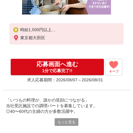
時給1,500円以上
東京都大田区
※経験によりスタート時給は変動します。
※AP評価制度：あり
年1回の評価により時給を見直します。
※アルバイト賞与（寸志）：あり
応募画面へ進む
年2回。勤続年数により金額UP。
1分で応募完了!!
キープ
求人応募期間：2026/08/07～2026/08/31
「いつもの料理が、誰かの笑顔につながる」
当社受託施設での調理パートを募集しています。
◎40〜60代の主婦の方が多数活躍中。
ご家庭での経験を活かして、社会とつながりながら、しっかり働
もっと見る
けるお仕事です。
丁寧な研修があるので、未経験やブランクのある方も安心してス