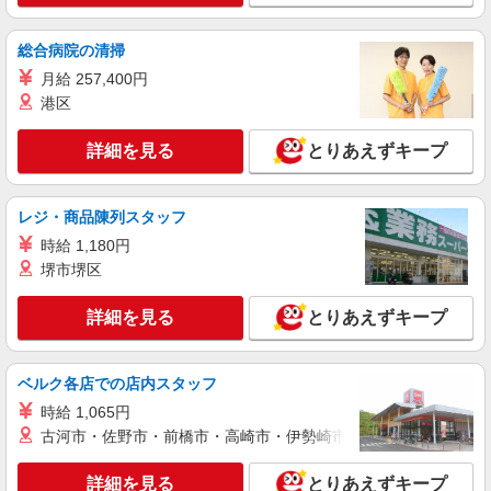
アルバイト
パート
株式会社HITOWA フードサービスカンパニー
総合病院の清掃
福祉施設での調理員【アルバイト・パート】
月給 257,400円
時給1,500円以上 ※経験によりスタート時給は
港区
変動します。 ※AP評価制度：あり 年1回の評価
により時給を見直します。 ※アルバイト賞与（寸
イリーゼ蒲田・悠生苑 （東京都大田区北糀谷
詳細を見る
とりあえずキープ
志）：あり 年2回。勤続年数により金額UP。
2-15-21）
詳細を見る
キープ
レジ・商品陳列スタッフ
時給 1,180円
正社員
堺市堺区
株式会社HITOWA フードサービスカンパニー
福祉施設での調理師【正社員】
詳細を見る
とりあえずキープ
月給25万円〜27万円 ※みなし時間外手当30時
間（49,000円〜55,000円）分含む ※給与は経験や
前職給与に応じて決定します。 賞与年2回
はなことばプラス田園調布 （東京都大田区田
ベルク各店での店内スタッフ
園調布1丁目22番11号）
時給 1,065円
古河市・佐野市・前橋市・高崎市・伊勢崎市・太田市・館林市・
詳細を見る
キープ
詳細を見る
とりあえずキープ