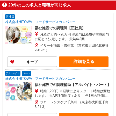
20
件のこの求人と職種が同じ求人
正社員
株式会社HITOWA フードサービスカンパニー
福祉施設での調理師【正社員】
月給24万円〜28万円 ※給与は経験や前職給与
に応じて決定します。 賞与年2回
イリーゼ蒲田・悠生苑 （東京都大田区北糀谷
2-15-21）
詳細を見る
キープ
アルバイト
パート
株式会社HITOWA フードサービスカンパニー
福祉施設での調理補助【アルバイト・パート】
時給1,226円 ※経験によりスタート時給は変動
します。 ※AP評価制度：あり 年1回の評価によ
り時給を見直します。 ※アルバイト賞与（寸
フローレンスケア千鳥町 （東京都大田区千鳥
志）：あり 年2回。勤続年数により金額UP。
3-21-3）