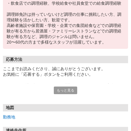
・飲食店での調理経験、学校給食や社員食堂での給食調理経験
調理師免許は持っていないけど調理の仕事に挑戦したい方、調
理経験を活かしたい方、歓迎です。
高齢者施設や保育園・学校・企業での集団給食などでの調理経
験が有る方から居酒屋・ファミリーレストランなどでの調理経
験が有る方など、調理のジャンルは問いません。
20〜60代の方まで多様なスタッフが活躍しています。
応募方法
ここまでお読みくださり、誠にありがとうございます。
お気軽に「応募する」ボタンをご利用ください。
エントリー確認後、こちらよりお電話またはSMSにてご連絡をさせ
もっと見る
ていただきます。
★WEBエントリーは24時間いつでも受付できます。
お電話の際は「イーアイデムを見た」と伝えるとスムーズです。
地図
面接時には履歴書（写真貼付）をご持参ください。
勤務地
連絡先住所