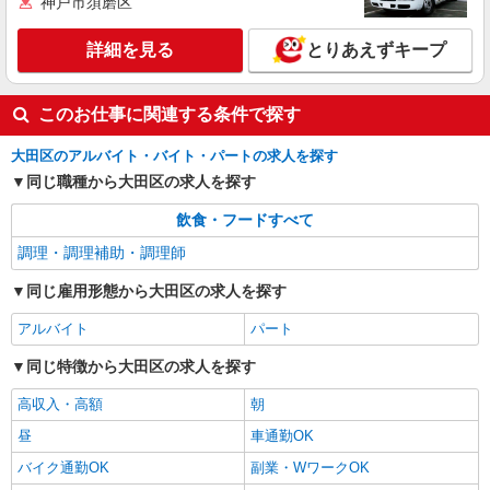
神戸市須磨区
時＞土日祝 17:00〜21:00
時給1350円
詳細を見る
とりあえずキープ
東京都大田区仲六郷2－42－17
詳細を見る
キープ
このお仕事に関連する条件で探す
大田区のアルバイト・バイト・パートの求人を探す
アルバイト
パート
ケンタッキーフライドチキン 御嶽山店
同じ職種から大田区の求人を探す
カウンター・キッチンスタッフ ＜優先募集日
飲食・フードすべて
時＞土日祝 フルタイム
調理・調理補助・調理師
時給1300円 ＜高校生＞時給1250円
東京都大田区北嶺町37-13
同じ雇用形態から大田区の求人を探す
アルバイト
パート
詳細を見る
キープ
同じ特徴から大田区の求人を探す
高収入・高額
朝
昼
車通勤OK
バイク通勤OK
副業・WワークOK