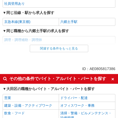
社員登用あり
同じ沿線・駅から求人を探す
京急本線(東京都)
六郷土手駅
同じ職種から六郷土手駅の求人を探す
調理・調理補助・調理師
関連する条件をもっと見る
同じ雇用形態から六郷土手駅の求人を探す
アルバイト
パート
同じ特徴から六郷土手駅の求人を探す
ID：AE0805817386
高収入・高額
朝
その他の条件でバイト・アルバイト・パートを探す
昼
車通勤OK
大田区の職種からバイト・アルバイト・パートを探す
バイク通勤OK
副業・WワークOK
営業
ドライバー・配達
入社日応相談
Web面接OK
建築・設備・アクティブワーク
オフィスワーク・事務
友達と応募OK
職場見学OKまたは説明会あり
飲食・フード
清掃・警備・ビルメンテナンス・
未経験歓迎
経験者・有資格者歓迎
設備管理