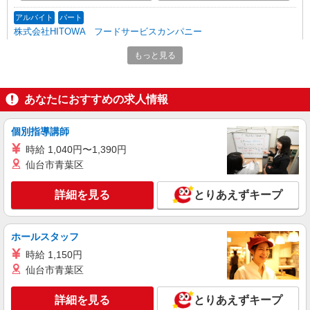
アルバイト
パート
株式会社HITOWA フードサービスカンパニー
福祉施設での調理補助【アルバイト・パート】
もっと見る
時給1,350円以上 ※経験によりスタート時給は
変動します。 ※AP評価制度：あり 年1回の評価
により時給を見直します。 ※アルバイト賞与（寸
チャーム六郷 （東京都大田区西六郷4丁目34－
あなたにおすすめの求人情報
志）：あり 年2回。勤続年数により金額UP。
15）
個別指導講師
詳細を見る
キープ
時給 1,040円〜1,390円
仙台市青葉区
パート
ツクイ大田西六郷（デイサービス）
詳細を見る
とりあえずキープ
デイサービス 調理スタッフ（ミールケアクル
ー）
時給1,226円〜1,270円 ★土日祝日は時給100円
ホールスタッフ
アップ！ ※給与幅は資格・経験等による
時給 1,150円
東京都大田区西六郷3-31-12
仙台市青葉区
詳細を見る
キープ
詳細を見る
とりあえずキープ