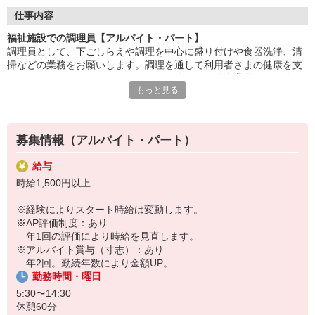
タートできます。
仕事内容
「美味しかった」「ありがとう」の言葉が、毎日の励みに。誰か
福祉施設での調理員【アルバイト・パート】
の暮らしを支える、
調理員として、下ごしらえや調理を中心に盛り付けや食器洗浄、清
あたたかいお仕事です。
掃などの業務をお願いします。調理を通して利用者さまの健康を支
えることのできるやりがいのあるお仕事です。給食業界での経験は
家事や育児と両立しながら、しっかり収入も確保。生活にメリハ
もっと見る
不問で歓迎しています。最初は心を込めて調理ができればOKです。
リをつけて働けます。
食に興味がある方、お気軽にご応募ください。
HITOWAのフードサービスカンパニーは、全国300以上の施設で
給食運営を行う業界大手。
募集情報（アルバイト・パート）
地域に根ざしたサービスを展開し、安心・安全な食事づくりを支
えています。
給与
時給1,500円以上
※経験によりスタート時給は変動します。
※AP評価制度：あり
年1回の評価により時給を見直します。
※アルバイト賞与（寸志）：あり
年2回。勤続年数により金額UP。
勤務時間・曜日
5:30〜14:30
休憩60分