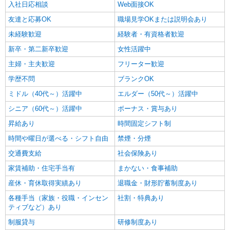
入社日応相談
Web面接OK
友達と応募OK
職場見学OKまたは説明会あり
未経験歓迎
経験者・有資格者歓迎
新卒・第二新卒歓迎
女性活躍中
主婦・主夫歓迎
フリーター歓迎
学歴不問
ブランクOK
ミドル（40代～）活躍中
エルダー（50代～）活躍中
シニア（60代～）活躍中
ボーナス・賞与あり
昇給あり
時間固定シフト制
時間や曜日が選べる・シフト自由
禁煙・分煙
交通費支給
社会保険あり
家賃補助・住宅手当有
まかない・食事補助
産休・育休取得実績あり
退職金・財形貯蓄制度あり
各種手当（家族・役職・インセン
社割・特典あり
ティブなど）あり
制服貸与
研修制度あり