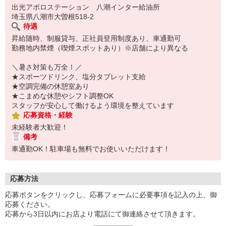
＜入社後はあなたのペースでレクチャー！＞
出光アポロステーション 八潮インター給油所
まずはしっかり挨拶をするところから始めましょう！
埼玉県八潮市大曽根518-2
先輩がそばについているから心配無用◎
待遇
分からないことがあればスグに質問できる環境が整っています。
昇給随時、制服貸与、正社員登用制度あり、車通勤可
積極的に聞いて、少しずつ他の業務を学んでいってください。
勤務地内禁煙（喫煙スポットあり）※店舗により異なる
「給油をしたことがない」「車について何もわからない」
そんなあなたも大歓迎◎
＼暑さ対策も万全！／
興味があればぜひチャレンジを！
★スポーツドリンク、塩分タブレット支給
★空調完備の休憩室あり
★こまめな休憩やシフト調整OK
スタッフが安心して働けるよう環境を整えています
応募資格・経験
未経験者大歓迎！
備考
車通勤OK！駐車場も無料でお使いいただけます！
応募方法
応募ボタンをクリックし、応募フォームに必要事項を記入の上、御
応募ください。
応募から3日以内にお店より電話にて御連絡させて頂きます。
日程調整の上面接をさせて頂き、採用後はすぐにスタート可能で