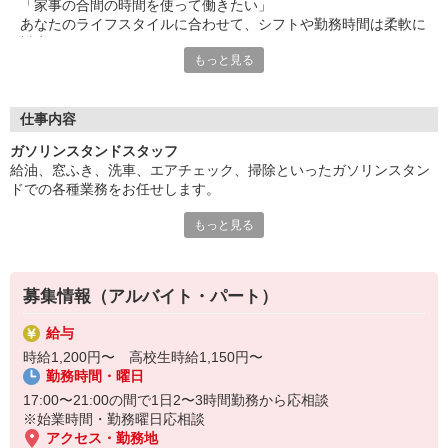
「家事の合間の時間を使って働きたい」
あなたのライフスタイルに合わせて、シフトや勤務時間は柔軟に
対応できます！
もっと見る
まずは明るい笑顔でお客様に挨拶できればOK！
未経験スタートの方が、男性女性問わず活躍中！
力仕事も少なく女性の方も安心です！
仕事内容
初日は先輩が給油の仕方をレクチャー。
ガソリンスタンドスタッフ
ひとつずつ仕事のスキルを身につけていきましょう。
給油、窓ふき、洗車、エアチェック、掃除といったガソリンスタン
先輩がフォローするので分からないことがあっても安心ですよ。
ドでの各種業務をお任せします。
パート＆バイトデビュー大歓迎！
もっと見る
＜業務の流れはとっても簡単！＞
初めての方でも安心してチャレンジして下さいね♪
▼お客様が来たら・・・
明るい笑顔で「いらっしゃいませ！」とご挨拶。
▼給油開始・・・
募集情報（アルバイト・パート）
希望する給油量をお伺いし作業開始。
場合によって、窓ふき・空気圧チェックをすることも。（慣れて
給与
きたらでOK）
時給1,200円〜 高校生時給1,150円〜
▼お客様のお帰り・・・
勤務時間・曜日
来たときと同じく、イキイキ「ありがとうございました！」とご
挨拶。
17:00〜21:00の間で1日2〜3時間勤務から応相談
この3ステップだけだから、未経験者さんも安心ですよ。
※始業時間・勤務曜日応相談
アクセス・勤務地