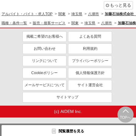
もっと見る
アルバイト・バイト・求人TOP
関東
埼玉県
八潮市
加藤石油株式会社
職種・条件一覧
販売・接客サービス
関東
埼玉県
八潮市
加藤石油株
掲載ご希望のお客様へ
よくある質問
お問い合わせ
利用規約
リンクについて
プライバシーポリシー
Cookieポリシー
個人情報保護方針
メールサービスについて
サイト運営会社
サイトマップ
(c) AIDEM Inc.
TOPへ
閲覧履歴を見る