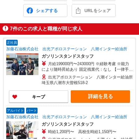
シェアする
URLをシェア
7
件のこの求人と職種が同じ求人
正社員
加藤石油株式会社 出光アポロステーション 八潮インター給油所
ガソリンスタンドスタッフ
月給199000円〜243000円 ※経験考慮 ※能力
により随時昇給あり 固定残業代：なし 【一律手
当】 全員に一律で支払われる通勤・皆勤・家族手
出光アポロステーション 八潮インター給油所
当金額：なし 全員に一律で支払われるその他手当
埼玉県八潮市大曽根518-2
金額：あり 《月収例》 月収270,000円（入社1
年） （基本給199,000円+各種手当+残業代）+販
詳細を見る
キープ
売報奨金 月収350,000円（入社3年） （基本給
215,000円+各種手当+残業代＋役職手当）+販売報
奨金
アルバイト
パート
加藤石油株式会社 出光アポロステーション 八潮インター給油所
ガソリンスタンドスタッフ
時給1,200円〜 高校生時給1,150円〜