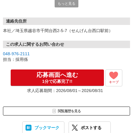
もっと見る
す。
※面接時の履歴書の提出は不要です。採用になった際は入社手続き
の書類として必要となりますので、提出をお願いしております。
連絡先住所
※不明点等、お気軽にお問い合わせ下さい。
本社／埼玉県越谷市千間台西2-5-7（せんげん台西口駅前）
この求人に関するお問い合わせ
048-976-2111
担当：採用係
応募画面へ進む
1分で応募完了!!
キープ
求人応募期間：2026/08/01～2026/08/31
閲覧履歴を見る
ブックマーク
ポストする