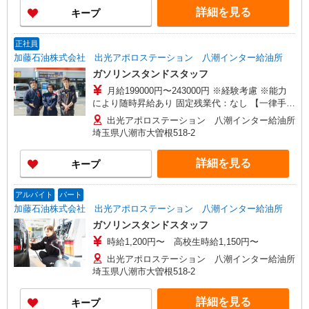
詳細を見る
キープ
正社員
加藤石油株式会社 出光アポロステーション 八潮インター給油所
ガソリンスタンドスタッフ
月給199000円〜243000円 ※経験考慮 ※能力
により随時昇給あり 固定残業代：なし 【一律手
当】 全員に一律で支払われる通勤・皆勤・家族手
出光アポロステーション 八潮インター給油所
当金額：なし 全員に一律で支払われるその他手当
埼玉県八潮市大曽根518-2
金額：あり 《月収例》 月収270,000円（入社1
年） （基本給199,000円+各種手当+残業代）+販
詳細を見る
キープ
売報奨金 月収350,000円（入社3年） （基本給
215,000円+各種手当+残業代＋役職手当）+販売報
奨金
アルバイト
パート
加藤石油株式会社 出光アポロステーション 八潮インター給油所
ガソリンスタンドスタッフ
時給1,200円〜 高校生時給1,150円〜
出光アポロステーション 八潮インター給油所
埼玉県八潮市大曽根518-2
詳細を見る
キープ