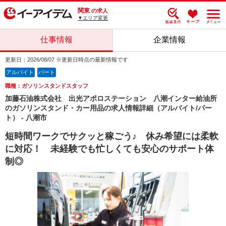
関東
の求人
▼エリア変更
仕事情報
企業情報
更新日：2026/08/07 ※更新日時点の最新情報です
アルバイト
パート
職種：ガソリンスタンドスタッフ
加藤石油株式会社 出光アポロステーション 八潮インター給油所
のガソリンスタンド・カー用品の求人情報詳細（アルバイト/パー
ト） - 八潮市
短時間ワークでサクッと稼ごう♪ 休み希望には柔軟
に対応！ 未経験でも忙しくても安心のサポート体
制◎