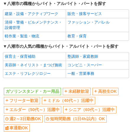
八潮市の職種からバイト・アルバイト・パートを探す
社員登用あり
建築・設備・アクティブワーク
販売・接客サービス
清掃・警備・ビルメンテナンス・
ファッション・アパレル
設備管理
軽作業・製造・物流
教育・保育
八潮市の人気の職種からバイト・アルバイト・パートを探す
保育士・保育補助
塾講師・家庭教師
美容師・ネイリスト・まつげ施術
コンビニ・スーパー
エステ・リフレクソロジー
一般・営業事務
ガソリンスタンド・カー用品
未経験歓迎
高校生OK
フリーター歓迎
ミドル（40代～）活躍中
エルダー（50代～）活躍中
シニア（60代～）活躍中
週2～3日勤務OK
短時間勤務（1日4h以内）OK
車通勤OK