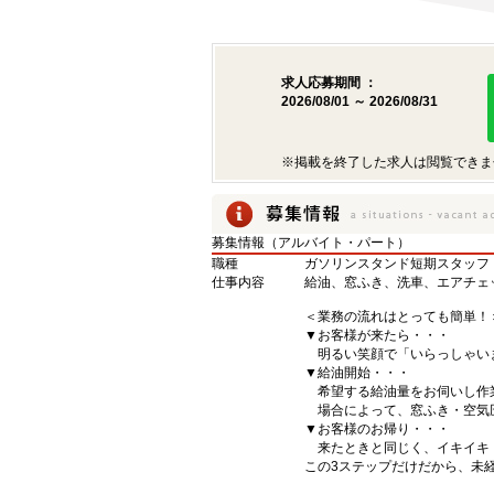
求人応募期間 ：
2026/08/01 ～ 2026/08/31
※掲載を終了した求人は閲覧できま
募集情報（アルバイト・パート）
職種
ガソリンスタンド短期スタッフ
仕事内容
給油、窓ふき、洗車、エアチェ
＜業務の流れはとっても簡単！
▼お客様が来たら・・・
明るい笑顔で「いらっしゃい
▼給油開始・・・
希望する給油量をお伺いし作
場合によって、窓ふき・空気圧
▼お客様のお帰り・・・
来たときと同じく、イキイキ
この3ステップだけだから、未