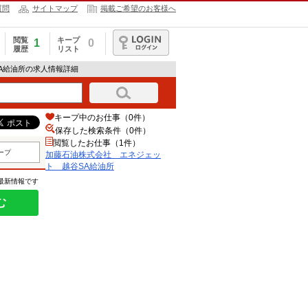
質問
サイトマップ
掲載ご希望のお客様へ
閲覧
キープ
1
0
履歴
リスト
ログイン
A給油所の求人情報詳細
キープ中のお仕事（0件）
保存した検索条件（
0
件）
閲覧したお仕事（1件）
ープ
加藤石油株式会社 エネジェッ
ト 越谷SA給油所
の最新情報です
む