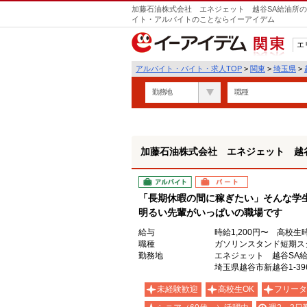
加藤石油株式会社 エネジェット 越谷SA給油所の
イト・アルバイトのことならイーアイデム
エ
関東
アルバイト・バイト・求人TOP
>
関東
>
埼玉県
>
勤務地
職種
加藤石油株式会社 エネジェット 越
アルバイト
パート
「長期休暇の間に稼ぎたい」そんな学
明るい先輩がいっぱいの職場です
給与
時給1,200円〜 高校生時
職種
ガソリンスタンド短期ス
勤務地
エネジェット 越谷SA
埼玉県越谷市新越谷1-396
未経験歓迎
高校生OK
フリータ