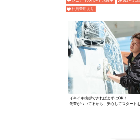
シニア（60代～）活躍中
週2～3日
社員登用あり
イキイキ挨拶できればまずはOK！
先輩がついてるから、安心してスタート