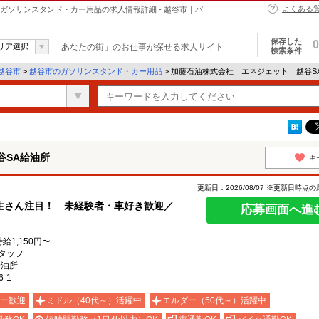
よくある
ガソリンスタンド・カー用品の求人情報詳細 - 越谷市｜バ
保存した
0
リア選択
「あなたの街」のお仕事が探せる求人サイト
検索条件
越谷市
>
越谷市のガソリンスタンド・カー用品
> 加藤石油株式会社 エネジェット 越谷S
谷SA給油所
キ
更新日：2026/08/07 ※更新日時点
生さん注目！ 未経験者・車好き歓迎／
応募画面へ進
給1,150円〜
タッフ
給油所
-1
ー歓迎
ミドル（40代～）活躍中
エルダー（50代～）活躍中