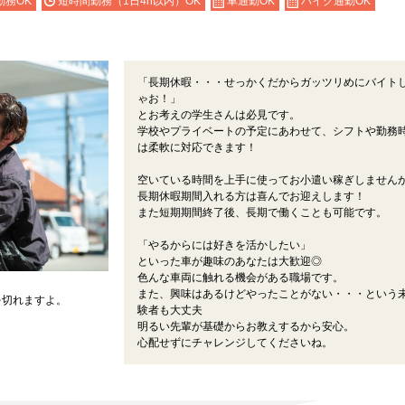
勤務OK
短時間勤務（1日4h以内）OK
車通勤OK
バイク通勤OK
「長期休暇・・・せっかくだからガッツリめにバイト
ゃお！」
とお考えの学生さんは必見です。
学校やプライベートの予定にあわせて、シフトや勤務
は柔軟に対応できます！
空いている時間を上手に使ってお小遣い稼ぎしません
長期休暇期間入れる方は喜んでお迎えします！
また短期期間終了後、長期で働くことも可能です。
「やるからには好きを活かしたい」
といった車が趣味のあなたは大歓迎◎
色んな車両に触れる機会がある職場です。
また、興味はあるけどやったことがない・・・という
を切れますよ。
験者も大丈夫
明るい先輩が基礎からお教えするから安心。
心配せずにチャレンジしてくださいね。