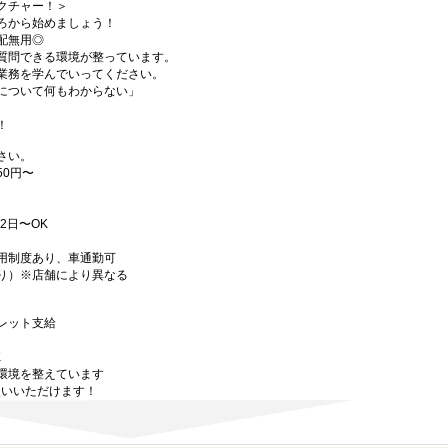
クチャー！＞
ろから始めましょう！
配無用◎
質問できる環境が整っています。
業務を学んでいってください。
について何もわからない」
！
さい。
50円〜
週2日〜OK
用制度あり、車通勤可
り）※店舗により異なる
レット支給
K
環境を整えています
使いいただけます！