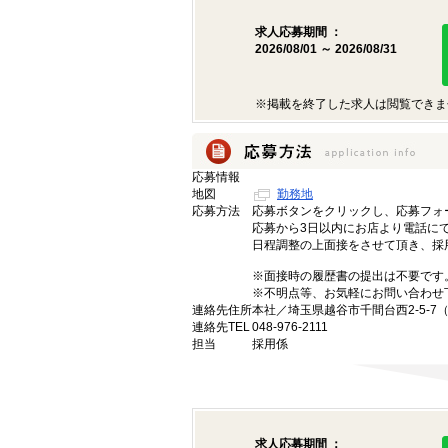
求人応募期間 ：
2026/08/01 ～ 2026/08/31
※掲載を終了した求人は閲覧できま
応募情報
地図
勤務地
応募方法
応募ボタンをクリックし、応募フォ
応募から3日以内にお店より電話に
日程調整の上面接をさせて頂き、採
※面接時の履歴書の提出は不要です
※不明点等、お気軽にお問い合わせ
連絡先住所
本社／埼玉県越谷市千間台西2-5-
連絡先TEL
048-976-2111
担当
採用係
求人応募期間 ：