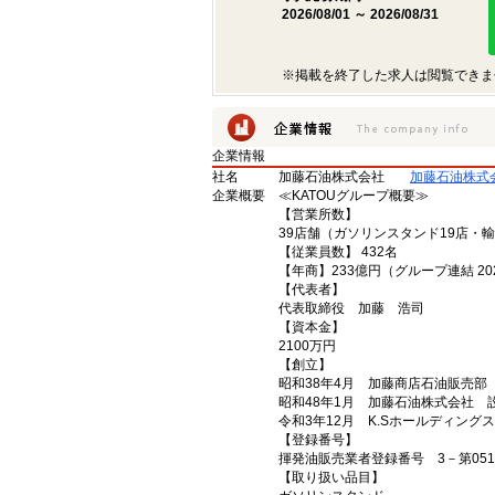
2026/08/01 ～ 2026/08/31
※掲載を終了した求人は閲覧できま
企業情報
社名
加藤石油株式会社
加藤石油株式
企業概要
≪KATOUグループ概要≫
【営業所数】
39店舗（ガソリンスタンド19店・
【従業員数】 432名
【年商】233億円（グループ連結 20
【代表者】
代表取締役 加藤 浩司
【資本金】
2100万円
【創立】
昭和38年4月 加藤商店石油販売部
昭和48年1月 加藤石油株式会社 
令和3年12月 K.Sホールディング
【登録番号】
揮発油販売業者登録番号 3－第051
【取り扱い品目】