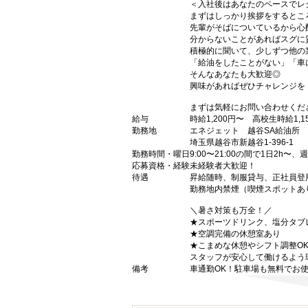
＜入社後はあなたのペースでレ
まずはしっかり挨拶をするとこ
先輩がそばについているから心
分からないことがあればスグに
積極的に聞いて、少しずつ他の
「給油をしたことがない」「車
そんなあなたも大歓迎◎
興味があればぜひチャレンジを
まずは気軽にお問い合わせくだ
給与
時給1,200円〜 高校生時給1,1
勤務地
エネジェット 越谷SA給油所
埼玉県越谷市新越谷1-396-1
勤務時間・曜日
9:00〜21:00の間で1日2h〜、
応募資格・経験
未経験者大歓迎！
待遇
昇給随時、制服貸与、正社員登
勤務地内禁煙（喫煙スポットあ
＼暑さ対策も万全！／
★スポーツドリンク、塩分タブ
★空調完備の休憩室あり
★こまめな休憩やシフト調整O
スタッフが安心して働けるよう
備考
車通勤OK！駐車場も無料でお