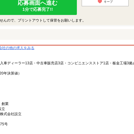
応募画面へ進む
キープ
1分で応募完了!!
せんので、プリントアウトして保管をお願いします。
会社の他の求人をみる
輸入車ディーラー13店・中古車販売店3店・コンビニエンスストア1店・板金工場3拠
20年決算値）
 創業
設立
ス株式会社設立
75号