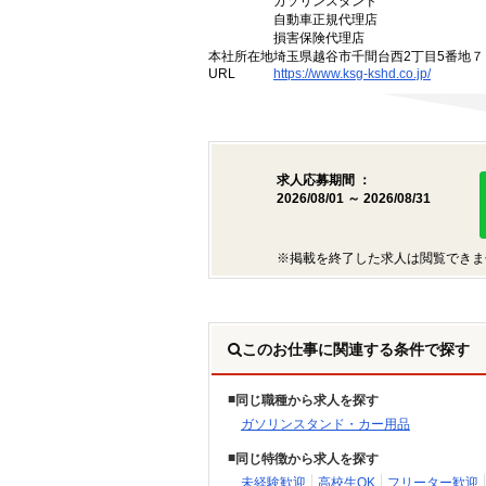
ガソリンスタンド
自動車正規代理店
損害保険代理店
本社所在地
埼玉県越谷市千間台西2丁目5番地７
URL
https://www.ksg-kshd.co.jp/
求人応募期間 ：
2026/08/01 ～ 2026/08/31
※掲載を終了した求人は閲覧できま
このお仕事に関連する条件で探す
同じ職種から求人を探す
ガソリンスタンド・カー用品
同じ特徴から求人を探す
未経験歓迎
高校生OK
フリーター歓迎