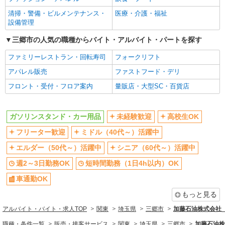
清掃・警備・ビルメンテナンス・
医療・介護・福祉
設備管理
三郷市の人気の職種からバイト・アルバイト・パートを探す
ファミリーレストラン・回転寿司
フォークリフト
アパレル販売
ファストフード・デリ
フロント・受付・フロア案内
量販店・大型SC・百貨店
ガソリンスタンド・カー用品
未経験歓迎
高校生OK
フリーター歓迎
ミドル（40代～）活躍中
エルダー（50代～）活躍中
シニア（60代～）活躍中
週2～3日勤務OK
短時間勤務（1日4h以内）OK
車通勤OK
もっと見る
アルバイト・バイト・求人TOP
関東
埼玉県
三郷市
加藤石油株式会社
職種・条件一覧
販売・接客サービス
関東
埼玉県
三郷市
加藤石油株