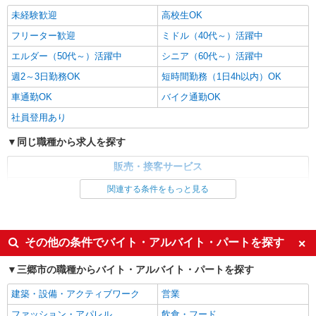
未経験歓迎
高校生OK
フリーター歓迎
ミドル（40代～）活躍中
エルダー（50代～）活躍中
シニア（60代～）活躍中
週2～3日勤務OK
短時間勤務（1日4h以内）OK
車通勤OK
バイク通勤OK
社員登用あり
同じ職種から求人を探す
販売・接客サービス
ガソリンスタンド・カー用品
関連する条件をもっと見る
同じ特徴から求人を探す
未経験歓迎
高校生OK
その他の条件でバイト・アルバイト・パートを探す
ミドル（40代～）活躍中
週2～3日勤務OK
三郷市の職種からバイト・アルバイト・パートを探す
短時間勤務（1日4h以内）OK
車通勤OK
建築・設備・アクティブワーク
営業
社員登用あり
ファッション・アパレル
飲食・フード