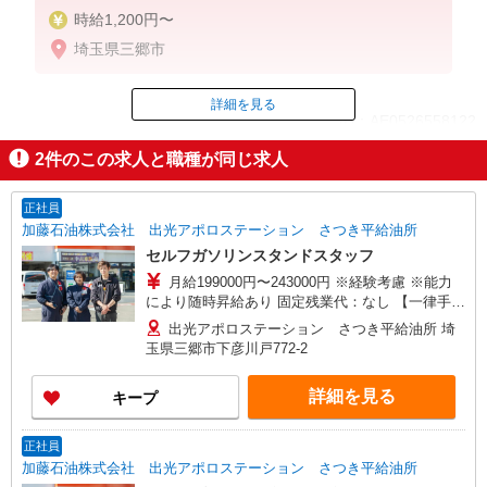
時給1,200円〜
埼玉県三郷市
詳細を見る
ID：AE0526558122
2
件のこの求人と職種が同じ求人
掲載期間終了
正社員
加藤石油株式会社 出光アポロステーション さつき平給油所
セルフガソリンスタンドスタッフ
月給199000円〜243000円 ※経験考慮 ※能力
により随時昇給あり 固定残業代：なし 【一律手
当】 全員に一律で支払われる通勤・皆勤・家族手
出光アポロステーション さつき平給油所 埼
当金額：なし 全員に一律で支払われるその他手当
玉県三郷市下彦川戸772-2
金額：あり 《月収例》 月収270,000円（入社1
年） （基本給199,000円+各種手当+残業代）+販
詳細を見る
キープ
売報奨金 月収350,000円（入社3年） （基本給
215,000円+各種手当+残業代＋役職手当）+販売報
奨金
正社員
加藤石油株式会社 出光アポロステーション さつき平給油所