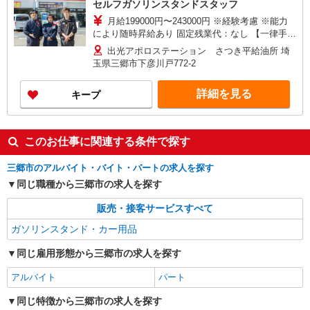
セルフガソリンスタンドスタッフ
月給199000円〜243000円 ※経験考慮 ※能力
により随時昇給あり 固定残業代：なし 【一律手
当】 全員に一律で支払われる通勤・皆勤・家族手
出光アポロステーション さつき平給油所 埼
当金額：なし 全員に一律で支払われるその他手当
玉県三郷市下彦川戸772-2
金額：あり 《月収例》 月収270,000円（入社1
年） （基本給199,000円+各種手当+残業代）+販
詳細を見る
キープ
売報奨金 月収350,000円（入社3年） （基本給
215,000円+各種手当+残業代＋役職手当）+販売報
奨金
このお仕事に関連する条件で探す
三郷市のアルバイト・バイト・パートの求人を探す
同じ職種から三郷市の求人を探す
販売・接客サービスすべて
ガソリンスタンド・カー用品
同じ雇用形態から三郷市の求人を探す
アルバイト
パート
同じ特徴から三郷市の求人を探す