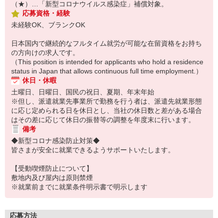
（★）…「新型コロナウイルス感染症」補償対象。
応募資格・経験
未経験OK、ブランクOK
日本国内で継続的なフルタイム就労が可能な在留資格をお持ち
の方向けの求人です。
（This position is intended for applicants who hold a residence
status in Japan that allows continuous full time employment.）
休日・休暇
土曜日、日曜日、国民の祝日、夏期、年末年始
※但し、派遣就業先事業所で勤務を行う者は、派遣先就業形態
に応じ定められる日を休日とし、当社の休日数と差がある場合
はその差に応じて休日の振替等の調整を年度末に行います。
備考
◆新型コロナ感染防止対策◆
皆さまが安全に就業できるようサポートいたします。
【受動喫煙防止について】
敷地内及び屋内は原則禁煙
※就業前までに就業条件明示書で明示します
応募方法