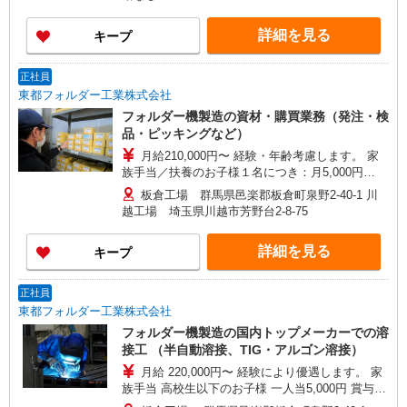
詳細を見る
キープ
正社員
東都フォルダー工業株式会社
フォルダー機製造の資材・購買業務（発注・検
品・ピッキングなど）
月給210,000円〜 経験・年齢考慮します。 家
族手当／扶養のお子様１名につき：月5,000円
※18歳まで支給 賞与 年2回 昇給 年1回
板倉工場 群馬県邑楽郡板倉町泉野2-40-1 川
越工場 埼玉県川越市芳野台2-8-75
詳細を見る
キープ
正社員
東都フォルダー工業株式会社
フォルダー機製造の国内トップメーカーでの溶
接工 （半自動溶接、TIG・アルゴン溶接）
月給 220,000円〜 経験により優遇します。 家
族手当 高校生以下のお子様 一人当5,000円 賞与
年2回 昇給 年1回