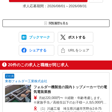
★入社前に配属先が決定する場合もございます。
求人応募期間：2026/08/01～2026/08/31
いずれの場合も、入社された時点で給与が発生します。（当社規
定あり）
▼面接地▼
閲覧履歴を見る
株式会社テクノ・サービス 太田営業所
〒373-0852 群馬県太田市新井町517-6 オオタコアビル6階A号室
ブックマーク
ポストする
シェアする
URLをシェア
20
件のこの求人と職種が同じ求人
正社員
東都フォルダー工業株式会社
フォルダー機製造の国内トップメーカーでの電
気電装業務
月給220,000円〜 ※経験・年齢考慮します。
※家族手当／高校生以下のお子様一人当5,000円
※賞与年2回、昇給年1回 （年収例） 39歳（入
［1］川越工場 埼玉県川越市芳野台2-8-75
社15年目）／540万円 （月給29万円＋賞与＋他手