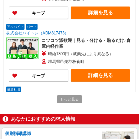
詳細を見る
キープ
アルバイト
パート
株式会社バイトレ（ADM817473）
コツコツ派歓迎｜見る・分ける・貼るだけ♪倉
庫内軽作業
時給1300円（就業先により異なる）
群馬県邑楽郡板倉町
詳細を見る
キープ
派遣社員
株式会社テクノ・サービス/お仕事No/0910347
もっと見る
製品の目視検査
時給1250円 月収例：241、000円（月収例21日
実働残業代込）（残業・休日出勤手当て等が含ま
あなたにおすすめの求人情報
れています） 交通費全額支給
群馬県邑楽郡板倉町 ＊車・バイク通勤OK
個別指導講師
詳細を見る
キープ