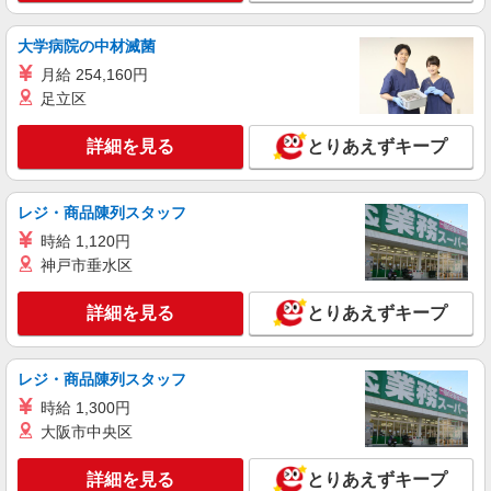
詳細を見る
キープ
大学病院の中材滅菌
派遣社員
月給 254,160円
株式会社綜合キャリアオプション（1314VJ0805G16★87-N-T4）
足立区
ミネラルウォーターのキカイ操作・ライン監
視・資材整理/日払いOK
詳細を見る
とりあえずキープ
時給1,400円 交通費：既定支給
群馬県邑楽郡板倉町
レジ・商品陳列スタッフ
詳細を見る
キープ
時給 1,120円
神戸市垂水区
派遣社員
株式会社テクノ・サービス/お仕事No/0869999
詳細を見る
とりあえずキープ
目視検査・梱包作業
時給1150円 月収例：193、000円以上可能（月
レジ・商品陳列スタッフ
収例）（残業・休日出勤手当て等が含まれていま
す） 交通費全額支給
時給 1,300円
群馬県邑楽郡板倉町 ＊車・バイク通勤OK
大阪市中央区
詳細を見る
キープ
詳細を見る
とりあえずキープ