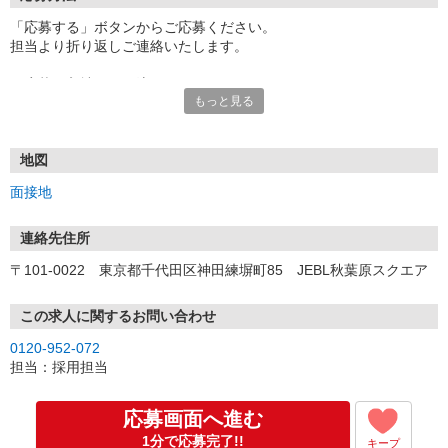
「応募する」ボタンからご応募ください。
担当より折り返しご連絡いたします。
≪応募〜入社までの流れ≫
もっと見る
▼書類選考（最短翌営業日）
*応募時にいただいた内容で書類選考させていただきます。
▼面接（最短翌営業日、30分程度）
*来社面接またはオンライン面接が可能です。
地図
*面接時、履歴書・職務経歴書の提出は不要です。
面接地
（応募情報不足の場合は、履歴書・職務経歴書を頂くケースがあ
ります。）
▼内定（面接後、最短翌営業日）
連絡先住所
*当社より内定通知をお送りします。
〒101-0022 東京都千代田区神田練塀町85 JEBL秋葉原スクエア
*内定にご承諾いただけましたら、採用決定となります。
▼入社（毎月1日、16日 ※休日の場合は後倒し）
*当社の正社員としてご入社いただきます。
この求人に関するお問い合わせ
*辞令の授与、オリエンテーションをお受けいただきます。
0120-952-072
▼配属先の決定（★）
担当：採用担当
*当社が配属先を決定します。
*配属先を実際にご確認いただき、最終確定します。
▼就業開始
応募画面へ進む
*配属先にて、当社の派遣スタッフとしてご就業いただきます。
1分で応募完了!!
キープ