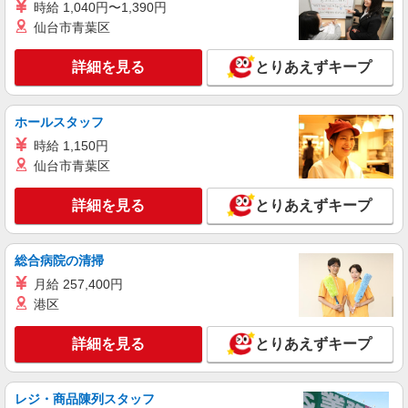
時給 1,040円〜1,390円
仙台市青葉区
派遣社員
株式会社テクノ・サービス/お仕事No/0880787
詳細を見る
とりあえずキープ
機械オペレーターなど
時給1500円 月収例：381、000円（月収例21日
実働残業代込）（残業・休日出勤手当て等が含ま
ホールスタッフ
れています） 交通費全額支給
群馬県邑楽郡板倉町 ＊車・バイク通勤OK
時給 1,150円
仙台市青葉区
詳細を見る
キープ
詳細を見る
とりあえずキープ
派遣社員
株式会社テクノ・サービス/お仕事No/0897269
総合病院の清掃
検品作業など
時給1340円 月収例：242、000円（月収例21日
月給 257,400円
実働残業代込）（残業・休日出勤手当て等が含ま
港区
れています） 交通費全額支給
群馬県邑楽郡板倉町 ＊車・バイク通勤OK
詳細を見る
とりあえずキープ
詳細を見る
キープ
レジ・商品陳列スタッフ
派遣社員