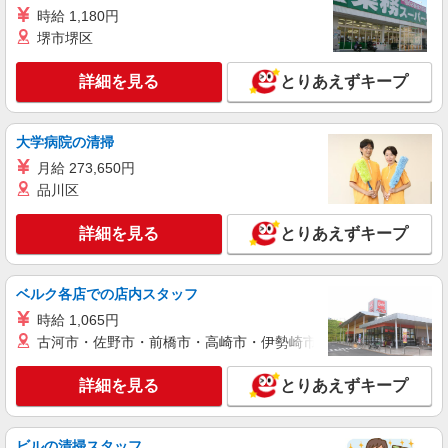
株式会社テクノ・サービス/お仕事No/0893971
時給 1,180円
堺市堺区
段ボールの組立
時給1340円 月収例：251、000円（月収例21日
詳細を見る
とりあえずキープ
実働残業代込）（残業・休日出勤手当て等が含ま
れています） 交通費全額支給
群馬県邑楽郡板倉町 ＊送迎あり
大学病院の清掃
詳細を見る
キープ
月給 273,650円
品川区
派遣社員
株式会社テクノ・サービス/お仕事No/0880580
詳細を見る
とりあえずキープ
機械オペレーターなど
時給1500円 月収例：381、000円（月収例21日
実働残業代込）（残業・休日出勤手当て等が含ま
ベルク各店での店内スタッフ
れています） 交通費全額支給
群馬県邑楽郡板倉町 ＊車・バイク通勤OK
時給 1,065円
古河市・佐野市・前橋市・高崎市・伊勢崎市・太田市・館林市・
詳細を見る
キープ
詳細を見る
とりあえずキープ
派遣社員
株式会社テクノ・サービス/お仕事No/0904499
段ボールの組立
ビルの清掃スタッフ