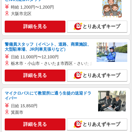
時給1340円 月収例：251、000円（月収例21日
時給 1,200円〜1,200円
実働残業代込）（残業・休日出勤手当て等が含ま
大阪市北区
れています） 交通費全額支給
群馬県邑楽郡板倉町 ＊送迎あり
詳細を見る
とりあえずキープ
詳細を見る
キープ
警備員スタッフ（イベント、道路、商業施設、
派遣社員
大型駐車場、JR列車見張りなど）
戦力エージェント株式会社
日給 11,000円〜12,100円
梱包
栃木市・小山市・さいたま市西区・さいたま市岩槻区・久喜市・
☆時給1,200円 月収例198,000円（7.5時間
×22日勤務）+残業手当、別途交通費支給、他 各
詳細を見る
種手当有り ※年2回業績によりボーナスの支給
とりあえずキープ
群馬県邑楽郡板倉町
あり(5年連続実績あり) 世帯主手当(扶養有5,000
円 扶養無3,000円) 、配偶者手当10,000円、子
詳細を見る
キープ
ども手当5,000円／1人(３名以上は一律 15,000円)
マイクロバスにて教習所に通う生徒の送迎ドラ
規定有
イバー
派遣社員
日給 15,850円
株式会社テクノ・サービス/お仕事No/0870002
箕面市
目視検査作業
時給1150円 月収例：193、000円以上可能（月
詳細を見る
とりあえずキープ
収例）（残業・休日出勤手当て等が含まれていま