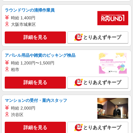
す） 交通費全額支給
群馬県邑楽郡板倉町 ＊車・バイク通勤OK
ラウンドワンの清掃作業員
詳細を見る
時給 1,400円
キープ
大阪市城東区
派遣社員
株式会社テクノ・サービス/お仕事No/0897105
詳細を見る
とりあえずキープ
パイプの加工作業など
時給1200円 月収例：231、000円（月収例21日
アパレル用品や雑貨のピッキング検品
実働残業代込）（残業・休日出勤手当て等が含ま
れています） 交通費全額支給
時給 1,200円〜1,500円
群馬県邑楽郡板倉町 ＊車・バイク通勤OK
柏市
詳細を見る
キープ
詳細を見る
とりあえずキープ
派遣社員
株式会社テクノ・サービス/お仕事No/0910066
マンションの受付・案内スタッフ
機械オペレーター
時給 2,000円
時給1200円 月収例：261、000円（月収例21日
渋谷区
実働残業代込）（残業・休日出勤手当て等が含ま
れています） 交通費全額支給
群馬県邑楽郡板倉町 ＊車・バイク通勤OK
詳細を見る
とりあえずキープ