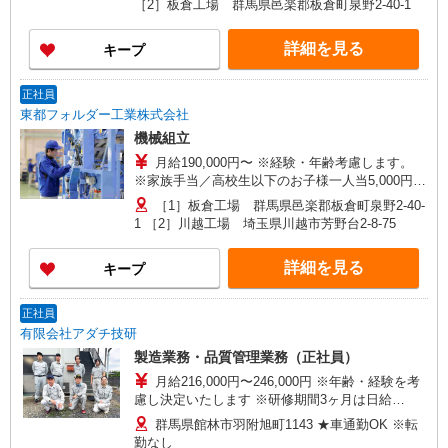
［2］板倉工場 群馬県邑楽郡板倉町泉野2-40-1
当） 26歳（入社7年目）／420万円 （月給24万円
＋賞与＋他手当）
詳細を見る
キープ
正社員
東都フォルダー工業株式会社
機械組立
月給190,000円〜 ※経験・年齢考慮します。
※家族手当／高校生以下のお子様一人当5,000円
※賞与年2回、昇給年1回 （年収例） 39歳（入社
［1］板倉工場 群馬県邑楽郡板倉町泉野2-40-
15年目）／540万円 （月給29万円＋賞与＋他手
1 ［2］川越工場 埼玉県川越市芳野台2-8-75
当） 26歳（入社7年目）／420万円 （月給24万円
＋賞与＋他手当）
詳細を見る
キープ
正社員
有限会社アダチ技研
製造業務・品質管理業務（正社員）
月給216,000円〜246,000円 ※年齢・経験を考
慮し決定いたします ※研修期間3ヶ月は日給
10,000円
群馬県館林市羽附旭町1143 ★車通勤OK ※転
勤なし