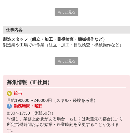
応募にあたり、経験や専門知識は問いません。
もっと見る
約束を守ること、きちんと連絡をすること、前向きに仕事へ取り
組むこと。
そんな姿勢を大切にできる方を歓迎します。
また、勤務時間やシフトなど柔軟に対応いただける方は、ご紹介
仕事内容
できるお仕事の幅も広がります。
製造スタッフ（組立・加工・目視検査・機械操作など）
製造業や工場での作業（組立・加工・目視検査・機械操作など）
長く働きたい――
その想いを、ここで実現しませんか？
具体的には・・・
製造業で正社員としてキャリアを築きたい方、ぜひご応募くださ
もっと見る
製品に不備がないか目視チェック
い。
部品を機械にセットしてボタン操作などなど
複雑な作業や力仕事はほとんどなく覚えやすいものばかり！
募集情報（正社員）
未経験の方もすぐに慣れていただけると思います。
給与
※当社（株）テクノ・サービスに正社員採用の上で、派遣就業先事
月給190000〜240000円（スキル・経験を考慮）
業所へ派遣となります。
勤務時間・曜日
8:30〜17:30（休憩60分）
※但し、業務上必要がある場合、もしくは派遣先の都合により
所定労働時間および始業・終業時刻を変更することがありま
す。