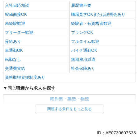
入社日応相談
履歴書不要
Web面接OK
職場見学OKまたは説明会あり
未経験歓迎
経験者・有資格者歓迎
フリーター歓迎
ブランクOK
昇給あり
フルタイム歓迎
車通勤OK
バイク通勤OK
転勤なし
無期雇用派遣
交通費支給
社会保険あり
資格取得支援制度あり
同じ職種から求人を探す
軽作業・製造・物流
入出庫・商品管理・検品・検査
製造・組立・加工
関連する条件をもっと見る
同じ特徴から求人を探す
未経験歓迎
車通勤OK
ID：AE0730607533
交通費支給
社会保険あり