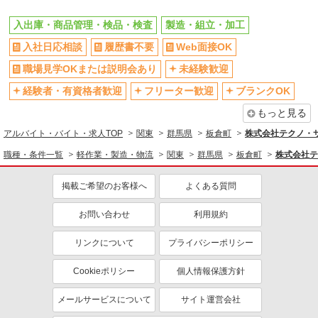
入出庫・商品管理・検品・検査
製造・組立・加工
入社日応相談
履歴書不要
Web面接OK
職場見学OKまたは説明会あり
未経験歓迎
経験者・有資格者歓迎
フリーター歓迎
ブランクOK
もっと見る
アルバイト・バイト・求人TOP
関東
群馬県
板倉町
株式会社テクノ・
職種・条件一覧
軽作業・製造・物流
関東
群馬県
板倉町
株式会社テ
掲載ご希望のお客様へ
よくある質問
お問い合わせ
利用規約
リンクについて
プライバシーポリシー
Cookieポリシー
個人情報保護方針
メールサービスについて
サイト運営会社