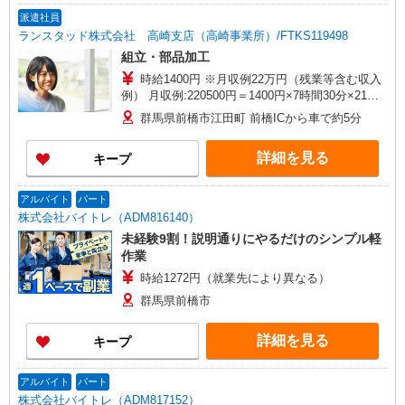
派遣社員
ランスタッド株式会社 高崎支店（高崎事業所）/FTKS119498
組立・部品加工
時給1400円 ※月収例22万円（残業等含む収入
例） 月収例:220500円＝1400円×7時間30分×21日
勤務の場合＋残業代、交通費別途支給 ※交通費実
群馬県前橋市江田町 前橋ICから車で約5分
費支給／当社規定あり。交通費支給あり
詳細を見る
キープ
アルバイト
パート
株式会社バイトレ（ADM816140）
未経験9割！説明通りにやるだけのシンプル軽
作業
時給1272円（就業先により異なる）
群馬県前橋市
詳細を見る
キープ
アルバイト
パート
株式会社バイトレ（ADM817152）