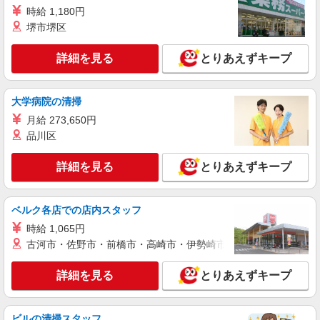
時給 1,180円
堺市堺区
詳細を見る
キープ
詳細を見る
とりあえずキープ
アルバイト
パート
株式会社バイトレ（ADM818250）
【迷ったらコレ】箱に入れるだけ♪モクモク軽
大学病院の清掃
作業スタッフ
月給 273,650円
時給1243円（就業先により異なる）
品川区
群馬県前橋市
詳細を見る
とりあえずキープ
詳細を見る
キープ
アルバイト
パート
ベルク各店での店内スタッフ
株式会社バイトレ（ADM814527）
時給 1,065円
久しぶりのお仕事に｜座ってできるモクモク軽
古河市・佐野市・前橋市・高崎市・伊勢崎市・太田市・館林市・
作業
時給1200円（就業先により異なる）
詳細を見る
とりあえずキープ
群馬県前橋市
ビルの清掃スタッフ
詳細を見る