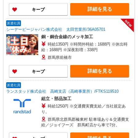
す。 ※場所により社用車送迎あり
方は500円/日の支給となります。 ＼日払いOK／
詳細を見る
キープ
急な出費の時も安心♪ 働いた分を給料日前に受け
取れます！
NEW
派遣社員
シーデーピージャパン株式会社 太田営業所/36A05701
銅・銅合金線のメッキ加工
時給1350円 ※時間外時給：1688円 ※休出時
給：1688円 ※深夜割増：338円
群馬県前橋市
詳細を見る
キープ
派遣社員
ランスタッド株式会社 高崎支店（高崎事業所）/FTKS119510
組立・部品加工
時給1250円 ※交通費実費支給／当社規定あ
り。
群馬県北群馬郡榛東村 駐車場あり＆交通費支
給／ジョイフーズ 群馬町店から車で7分。