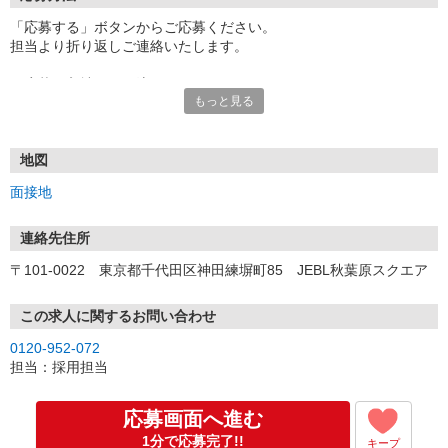
「応募する」ボタンからご応募ください。
担当より折り返しご連絡いたします。
≪応募〜入社までの流れ≫
もっと見る
▼書類選考（最短翌営業日）
*応募時にいただいた内容で書類選考させていただきます。
▼面接（最短翌営業日、30分程度）
*来社面接またはオンライン面接が可能です。
地図
*面接時、履歴書・職務経歴書の提出は不要です。
面接地
（応募情報不足の場合は、履歴書・職務経歴書を頂くケースがあ
ります。）
▼内定（面接後、最短翌営業日）
連絡先住所
*当社より内定通知をお送りします。
〒101-0022 東京都千代田区神田練塀町85 JEBL秋葉原スクエア
*内定にご承諾いただけましたら、採用決定となります。
▼入社（毎月1日、16日 ※休日の場合は後倒し）
*当社の正社員としてご入社いただきます。
この求人に関するお問い合わせ
*辞令の授与、オリエンテーションをお受けいただきます。
0120-952-072
▼配属先の決定（★）
担当：採用担当
*当社が配属先を決定します。
*配属先を実際にご確認いただき、最終確定します。
▼就業開始
応募画面へ進む
*配属先にて、当社の派遣スタッフとしてご就業いただきます。
1分で応募完了!!
キープ