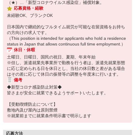
（★）…「新型コロナウイルス感染症」補償対象。
応募資格・経験
未経験OK、ブランクOK
日本国内で継続的なフルタイム就労が可能な在留資格をお持ち
の方向けの求人です。
（This position is intended for applicants who hold a residence
status in Japan that allows continuous full time employment.）
休日・休暇
土曜日、日曜日、国民の祝日、夏期、年末年始
※但し、派遣就業先事業所で勤務を行う者は、派遣先就業形態
に応じ定められる日を休日とし、当社の休日数と差がある場合
はその差に応じて休日の振替等の調整を年度末に行います。
備考
◆新型コロナ感染防止対策◆
皆さまが安全に就業できるようサポートいたします。
【受動喫煙防止について】
敷地内及び屋内は原則禁煙
※就業前までに就業条件明示書で明示します
応募方法