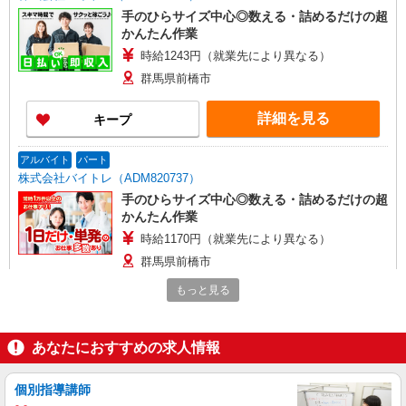
手のひらサイズ中心◎数える・詰めるだけの超
かんたん作業
時給1243円（就業先により異なる）
群馬県前橋市
詳細を見る
キープ
アルバイト
パート
株式会社バイトレ（ADM820737）
手のひらサイズ中心◎数える・詰めるだけの超
かんたん作業
時給1170円（就業先により異なる）
群馬県前橋市
もっと見る
詳細を見る
キープ
アルバイト
パート
あなたにおすすめの求人情報
株式会社バイトレ（ADM817159）
未経験9割！説明通りにやるだけのシンプル軽
個別指導講師
作業