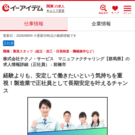
関東
の求人
▼エリア変更
仕事情報
企業情報
更新日：2026/08/04 ※更新日時点の最新情報です
正社員
職種：製造スタッフ（組立・加工・目視検査・機械操作など）
株式会社テクノ・サービス マニュファクチャリング【群馬県】の
求人情報詳細（正社員） - 前橋市
経験よりも、安定して働きたいという気持ちを重
視！製造業で正社員として長期安定を叶えるチャン
ス