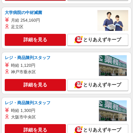
【接客なし】静かな職場で集中◎検品・箱詰め
スタッフ
大学病院の中材滅菌
時給1243円（就業先により異なる）
月給 254,160円
群馬県前橋市
足立区
詳細を見る
キープ
詳細を見る
とりあえずキープ
アルバイト
パート
株式会社バイトレ（ADM816322）
レジ・商品陳列スタッフ
手のひらサイズ中心◎数える・詰めるだけの超
時給 1,120円
かんたん作業
神戸市垂水区
時給1243円（就業先により異なる）
群馬県前橋市
詳細を見る
とりあえずキープ
詳細を見る
キープ
レジ・商品陳列スタッフ
時給 1,300円
大阪市中央区
詳細を見る
とりあえずキープ