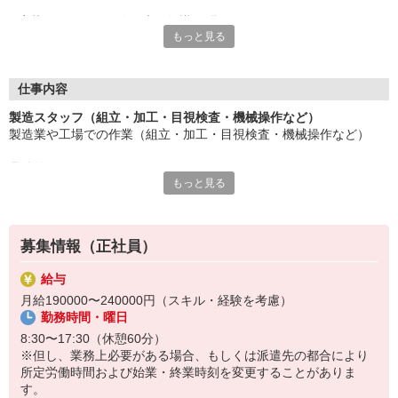
応募にあたり、経験や専門知識は問いません。
もっと見る
約束を守ること、きちんと連絡をすること、前向きに仕事へ取り
組むこと。
そんな姿勢を大切にできる方を歓迎します。
また、勤務時間やシフトなど柔軟に対応いただける方は、ご紹介
仕事内容
できるお仕事の幅も広がります。
製造スタッフ（組立・加工・目視検査・機械操作など）
製造業や工場での作業（組立・加工・目視検査・機械操作など）
長く働きたい――
その想いを、ここで実現しませんか？
具体的には・・・
製造業で正社員としてキャリアを築きたい方、ぜひご応募くださ
もっと見る
製品に不備がないか目視チェック
い。
部品を機械にセットしてボタン操作などなど
複雑な作業や力仕事はほとんどなく覚えやすいものばかり！
募集情報（正社員）
未経験の方もすぐに慣れていただけると思います。
給与
※当社（株）テクノ・サービスに正社員採用の上で、派遣就業先事
月給190000〜240000円（スキル・経験を考慮）
業所へ派遣となります。
勤務時間・曜日
8:30〜17:30（休憩60分）
※但し、業務上必要がある場合、もしくは派遣先の都合により
所定労働時間および始業・終業時刻を変更することがありま
す。