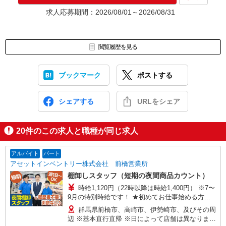
★入社前に配属先が決定する場合もございます。
求人応募期間：2026/08/01～2026/08/31
いずれの場合も、入社された時点で給与が発生します。（当社規
定あり）
▼面接地▼
閲覧履歴を見る
株式会社テクノ・サービス 前橋営業所
〒371-0846 群馬県前橋市元総社町2-31-34 T-COMPLEX
ブックマーク
ポストする
シェアする
URLをシェア
20
件のこの求人と職種が同じ求人
アルバイト
パート
アセットインベントリー株式会社 前橋営業所
棚卸しスタッフ（短期の夜間商品カウント）
時給1,120円（22時以降は時給1,400円） ※7〜
9月の特別時給です！ ★初めてお仕事始める方に
出勤インセンティブあり！ 初日出勤日と出勤5日
群馬県前橋市、高崎市、伊勢崎市、及びその周
目に各5,000円支給♪（規定有） ＜交通費＞ ◆公共
辺 ※基本直行直帰 ※日によって店舗は異なりま
交通機関を利用される方は全額支給！ ◆車通勤の