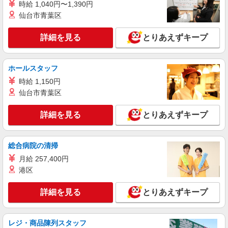
時給 1,040円〜1,390円
時給1212円（就業先により異なる）
仙台市青葉区
群馬県前橋市
詳細を見る
とりあえずキープ
詳細を見る
キープ
ホールスタッフ
アルバイト
パート
株式会社バイトレ（ADM816441）
時給 1,150円
手のひらサイズ中心◎数える・詰めるだけの超
仙台市青葉区
かんたん作業
時給1272円（就業先により異なる）
詳細を見る
とりあえずキープ
群馬県前橋市
総合病院の清掃
詳細を見る
キープ
月給 257,400円
港区
アルバイト
パート
株式会社バイトレ（ADM821084）
詳細を見る
とりあえずキープ
未経験9割！説明通りにやるだけのシンプル軽
作業
日給9500円（就業先により異なる）
レジ・商品陳列スタッフ
群馬県前橋市