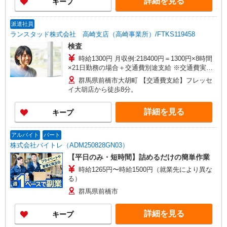
詳細を見る
キープ
派遣社員
ランスタッド株式会社 高崎支店（高崎事業所）/FTKS119458
検査
時給1300円 月収例:218400円＝1300円×8時間
×21日勤務の場合＋交通費別途支給 ※交通費実費
支給／当社規定あり。 研修時給1300円 ※2週間1
群馬県前橋市大胡町 【交通費支給】フレッセ
対1の研修を実施します。
イ大胡店から徒歩8分。
詳細を見る
キープ
アルバイト
パート
株式会社バイトレ（ADM250828GN03）
【平日のみ・短時間】詰めるだけの簡単作業
時給1265円〜時給1500円（就業先により異な
る）
群馬県前橋市
詳細を見る
キープ