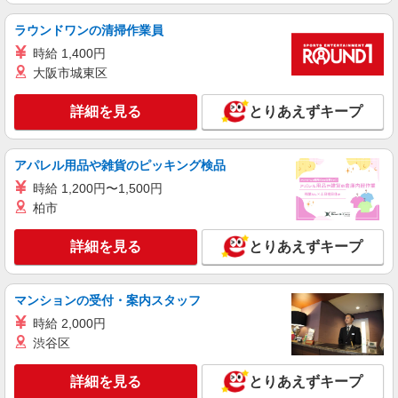
アルバイト
パート
株式会社バイトレ（ADM814702）
ラウンドワンの清掃作業員
手のひらサイズ中心◎数える・詰めるだけの超
時給 1,400円
かんたん作業
大阪市城東区
時給1200円（就業先により異なる）
群馬県前橋市
詳細を見る
とりあえずキープ
詳細を見る
キープ
アパレル用品や雑貨のピッキング検品
アルバイト
パート
時給 1,200円〜1,500円
株式会社バイトレ（ADM817155）
柏市
コツコツ派歓迎｜見る・分ける・貼るだけ♪倉
庫内軽作業
詳細を見る
とりあえずキープ
時給1243円（就業先により異なる）
群馬県前橋市
マンションの受付・案内スタッフ
詳細を見る
キープ
時給 2,000円
渋谷区
アルバイト
パート
株式会社バイトレ（ADM817153）
詳細を見る
とりあえずキープ