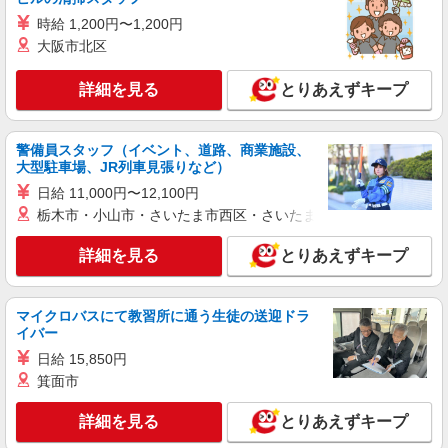
キープ
時給 1,200円〜1,200円
アルバイト
大阪市北区
パート
株式会社バイトレ（ADM818808）
人と話すのが苦手でも安心♪接客なしの軽作業
詳細を見る
とりあえずキープ
スタッフ
時給1178円（就業先により異なる）
警備員スタッフ（イベント、道路、商業施設、
群馬県前橋市
大型駐車場、JR列車見張りなど）
日給 11,000円〜12,100円
詳細を見る
キープ
栃木市・小山市・さいたま市西区・さいたま市岩槻区・久喜市・
アルバイト
パート
詳細を見る
とりあえずキープ
株式会社バイトレ（ADM816444）
【迷ったらコレ】箱に入れるだけ♪モクモク軽
作業スタッフ
マイクロバスにて教習所に通う生徒の送迎ドラ
イバー
時給1272円（就業先により異なる）
日給 15,850円
群馬県前橋市
箕面市
詳細を見る
キープ
詳細を見る
とりあえずキープ