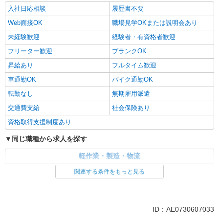
入社日応相談
履歴書不要
Web面接OK
職場見学OKまたは説明会あり
未経験歓迎
経験者・有資格者歓迎
フリーター歓迎
ブランクOK
昇給あり
フルタイム歓迎
車通勤OK
バイク通勤OK
転勤なし
無期雇用派遣
交通費支給
社会保険あり
資格取得支援制度あり
同じ職種から求人を探す
軽作業・製造・物流
入出庫・商品管理・検品・検査
製造・組立・加工
関連する条件をもっと見る
同じ特徴から求人を探す
未経験歓迎
車通勤OK
ID：AE0730607033
交通費支給
社会保険あり