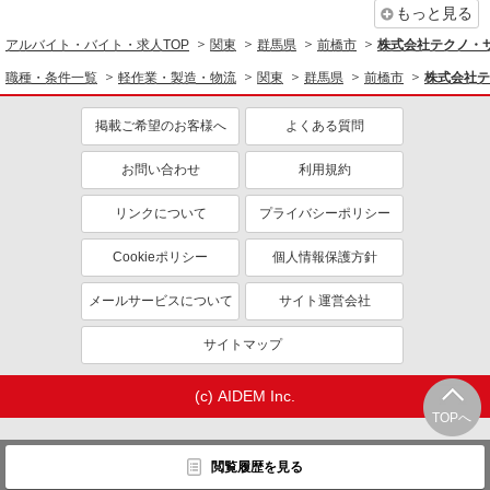
もっと見る
アルバイト・バイト・求人TOP
関東
群馬県
前橋市
株式会社テクノ・
職種・条件一覧
軽作業・製造・物流
関東
群馬県
前橋市
株式会社テ
掲載ご希望のお客様へ
よくある質問
お問い合わせ
利用規約
リンクについて
プライバシーポリシー
Cookieポリシー
個人情報保護方針
メールサービスについて
サイト運営会社
サイトマップ
(c) AIDEM Inc.
TOPへ
閲覧履歴を見る