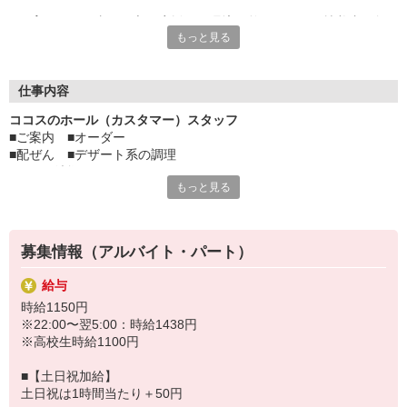
子育てとお仕事の両立を応援する環境が整っており、扶養内で無
もっと見る
理なく働けるので、
家庭とのバランスを大切にしたい方にぴったりです。
シフトは柔軟に対応でき、急な予定変更にも安心。未経験でも丁
仕事内容
寧にサポートするので、
ココスのホール（カスタマー）スタッフ
安心してスタートできます。
■ご案内 ■オーダー
■配ぜん ■デザート系の調理
子育て中のあなたにこそ、働きやすい環境を提供します！ぜひお
■レジ、清掃
気軽にご応募ください。
もっと見る
など、ホール（カスタマー）業務をお願いします。
すき家・はま寿司など、ゼンショーグループで使える割引制度あ
手の洗い方、トレーの持ち方、お客様へのご挨拶の仕方などは
り。
詳しいマニュアルで学べます。
募集情報（アルバイト・パート）
給与
時給1150円
※22:00〜翌5:00：時給1438円
※高校生時給1100円
■【土日祝加給】
土日祝は1時間当たり＋50円