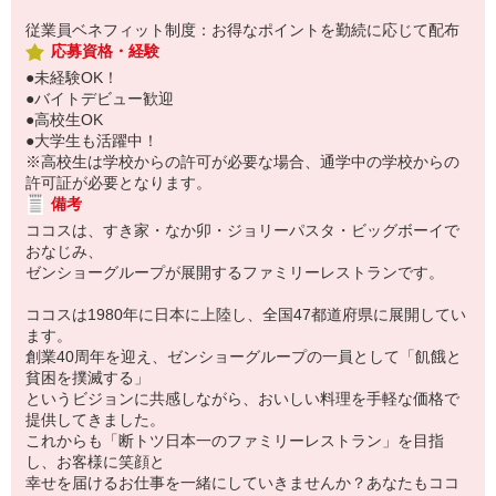
従業員ベネフィット制度：お得なポイントを勤続に応じて配布
応募資格・経験
●未経験OK！
●バイトデビュー歓迎
●高校生OK
●大学生も活躍中！
※高校生は学校からの許可が必要な場合、通学中の学校からの
許可証が必要となります。
備考
ココスは、すき家・なか卯・ジョリーパスタ・ビッグボーイで
おなじみ、
ゼンショーグループが展開するファミリーレストランです。
ココスは1980年に日本に上陸し、全国47都道府県に展開してい
ます。
創業40周年を迎え、ゼンショーグループの一員として「飢餓と
貧困を撲滅する」
というビジョンに共感しながら、おいしい料理を手軽な価格で
提供してきました。
これからも「断トツ日本一のファミリーレストラン」を目指
し、お客様に笑顔と
幸せを届けるお仕事を一緒にしていきませんか？あなたもココ