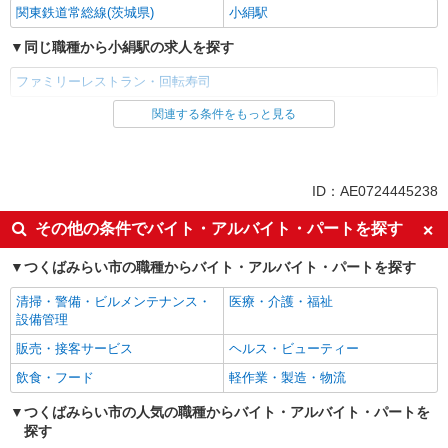
関東鉄道常総線(茨城県)
小絹駅
同じ職種から小絹駅の求人を探す
ファミリーレストラン・回転寿司
関連する条件をもっと見る
同じ雇用形態から小絹駅の求人を探す
アルバイト
パート
同じ特徴から小絹駅の求人を探す
ID：AE0724445238
未経験歓迎
高校生OK
その他の条件でバイト・アルバイト・パートを探す
フリーター歓迎
週2～3日勤務OK
つくばみらい市の職種からバイト・アルバイト・パートを探す
短時間勤務（1日4h以内）OK
扶養内勤務OK
清掃・警備・ビルメンテナンス・
医療・介護・福祉
交通費支給
社会保険あり
設備管理
まかない・食事補助
社員登用あり
販売・接客サービス
ヘルス・ビューティー
同じ職種から求人を探す
飲食・フード
軽作業・製造・物流
飲食・フード
つくばみらい市の人気の職種からバイト・アルバイト・パートを
探す
同じ特徴から求人を探す