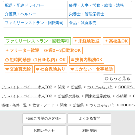
配送・配達ドライバー
経理・人事・労務・総務・法務
未経験歓迎
高校生OK
介護職・ヘルパー
栄養士・管理栄養士
週2～3日勤務OK
短時間勤務（1日4h以内）OK
ファミリーレストラン・回転寿司
食品・試食販売
扶養内勤務OK
交通費支給
社会保険あり
まかない・食事補助
ファミリーレストラン・回転寿司
未経験歓迎
高校生OK
社員登用あり
フリーター歓迎
週2～3日勤務OK
短時間勤務（1日4h以内）OK
扶養内勤務OK
交通費支給
社会保険あり
まかない・食事補助
もっと見る
アルバイト・バイト・求人TOP
関東
茨城県
つくばみらい市
COCO’
アルバイト・バイト・求人TOP
茨城県の路線
関東鉄道常総線
小絹駅
職種・条件一覧
飲食・フード
関東
茨城県
つくばみらい市
COCO
掲載ご希望のお客様へ
よくある質問
お問い合わせ
利用規約