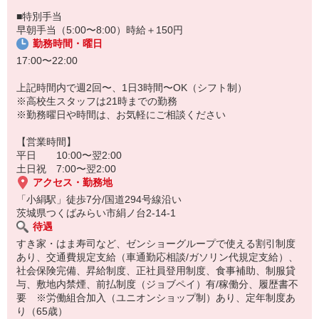
■特別手当
早朝手当（5:00〜8:00）時給＋150円
勤務時間・曜日
17:00〜22:00
上記時間内で週2回〜、1日3時間〜OK（シフト制）
※高校生スタッフは21時までの勤務
※勤務曜日や時間は、お気軽にご相談ください
【営業時間】
平日 10:00〜翌2:00
土日祝 7:00〜翌2:00
アクセス・勤務地
「小絹駅」徒歩7分/国道294号線沿い
茨城県つくばみらい市絹ノ台2-14-1
待遇
すき家・はま寿司など、ゼンショーグループで使える割引制度
あり、交通費規定支給（車通勤応相談/ガソリン代規定支給）、
社会保険完備、昇給制度、正社員登用制度、食事補助、制服貸
与、敷地内禁煙、前払制度（ジョブペイ）有/稼働分、履歴書不
要 ※労働組合加入（ユニオンショップ制）あり、定年制度あ
り（65歳）