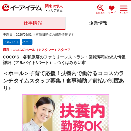
関東
の求人
▼エリア変更
仕事情報
企業情報
更新日：2026/08/01 ※更新日時点の最新情報です
アルバイト
パート
職種：ココスのホール（カスタマー）スタッフ
COCO’S 谷和原店のファミリーレストラン・回転寿司の求人情報
詳細（アルバイト/パート） - つくばみらい市
＜ホール＞子育て応援！扶養内で働けるココスのラ
ンチタイムスタッフ募集！食事補助／前払い制度あ
り♪