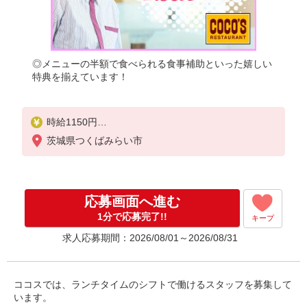
◎メニューの半額で食べられる食事補助といった嬉しい
特典を揃えています！
時給1150円
※22:00〜翌5:00：時給1438円
茨城県つくばみらい市
※高校生時給1100円
■【土日祝加給】
土日祝は1時間当たり＋50円
応募画面へ進む
■特別手当
1分で応募完了!!
キープ
早朝手当（5:00〜8:00）時給＋150円
求人応募期間：2026/08/01～2026/08/31
ココスでは、ランチタイムのシフトで働けるスタッフを募集して
います。