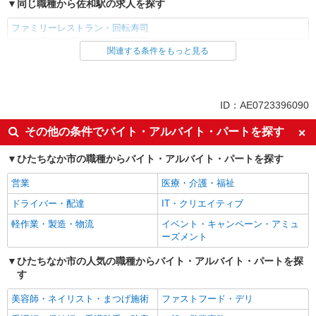
同じ職種から佐和駅の求人を探す
ファミリーレストラン・回転寿司
関連する条件をもっと見る
同じ雇用形態から佐和駅の求人を探す
アルバイト
パート
同じ特徴から佐和駅の求人を探す
ID：AE0723396090
未経験歓迎
高校生OK
その他の条件でバイト・アルバイト・パートを探す
フリーター歓迎
週2～3日勤務OK
ひたちなか市の職種からバイト・アルバイト・パートを探す
短時間勤務（1日4h以内）OK
深夜
営業
医療・介護・福祉
車通勤OK
バイク通勤OK
ドライバー・配達
IT・クリエイティブ
副業・WワークOK
交通費支給
軽作業・製造・物流
イベント・キャンペーン・アミュ
社会保険あり
まかない・食事補助
ーズメント
同じ職種から求人を探す
ひたちなか市の人気の職種からバイト・アルバイト・パートを探
す
飲食・フード
美容師・ネイリスト・まつげ施術
ファストフード・デリ
同じ特徴から求人を探す