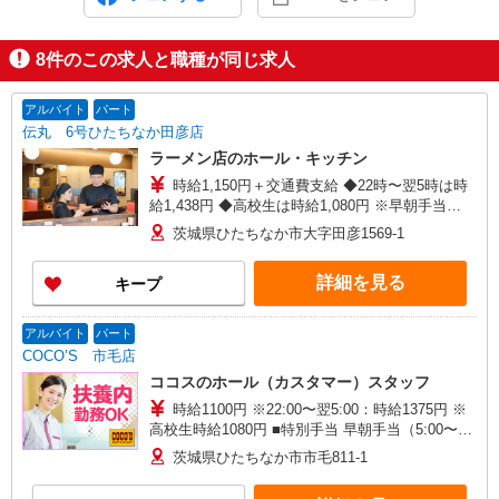
8
件のこの求人と職種が同じ求人
アルバイト
パート
伝丸 6号ひたちなか田彦店
ラーメン店のホール・キッチン
時給1,150円＋交通費支給 ◆22時〜翌5時は時
給1,438円 ◆高校生は時給1,080円 ※早朝手当
（5:00〜9:00）時給＋250円 ※研修中も給与の変
茨城県ひたちなか市大字田彦1569-1
動なし
詳細を見る
キープ
アルバイト
パート
COCO’S 市毛店
ココスのホール（カスタマー）スタッフ
時給1100円 ※22:00〜翌5:00：時給1375円 ※
高校生時給1080円 ■特別手当 早朝手当（5:00〜
8:00）時給＋200円
茨城県ひたちなか市市毛811-1