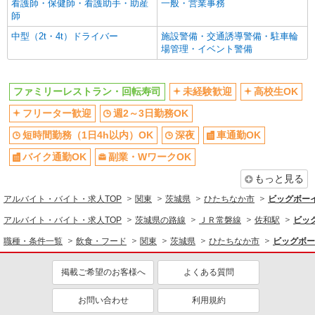
看護師・保健師・看護助手・助産
一般・営業事務
未経験歓迎
高校生OK
師
週2～3日勤務OK
短時間勤務（1日4h以内）OK
中型（2t・4t）ドライバー
施設警備・交通誘導警備・駐車輪
場管理・イベント警備
深夜
車通勤OK
副業・WワークOK
交通費支給
社会保険あり
ファミリーレストラン・回転寿司
まかない・食事補助
未経験歓迎
高校生OK
フリーター歓迎
週2～3日勤務OK
短時間勤務（1日4h以内）OK
深夜
車通勤OK
バイク通勤OK
副業・WワークOK
もっと見る
アルバイト・バイト・求人TOP
関東
茨城県
ひたちなか市
ビッグボー
アルバイト・バイト・求人TOP
茨城県の路線
ＪＲ常磐線
佐和駅
ビッ
職種・条件一覧
飲食・フード
関東
茨城県
ひたちなか市
ビッグボー
掲載ご希望のお客様へ
よくある質問
お問い合わせ
利用規約