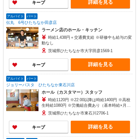
詳細を見る
キープ
アルバイト
パート
伝丸 6号ひたちなか田彦店
ラーメン店のホール・キッチン
時給1,438円＋交通費支給 ※研修中も給与の変
動なし
茨城県ひたちなか市大字田彦1569-1
詳細を見る
キープ
アルバイト
パート
ジョリーパスタ ひたちなか東石川店
ホール（カスタマー）スタッフ
時給1120円 ※22:00以降は時給1400円 ※高校
生時給1080円 ※労働組合費あり（基本時給×月間
時間数×1.8％） ■土日・祝手当 土日・祝は時給＋
茨城県ひたちなか市東石川2706-1
50円
詳細を見る
キープ