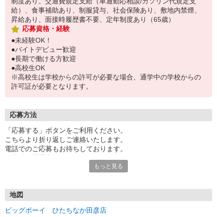
制度あり。交通費規定支給（車通勤応相談/ガソリン代規定支
給）、食事補助あり、制服貸与、社会保険あり、敷地内禁煙、
昇給あり、面接時履歴書不要、定年制度あり（65歳）
応募資格・経験
●未経験OK！
●バイトデビュー歓迎
●長期で働ける方歓迎
●高校生OK
※高校生は学校からの許可が必要な場合、通学中の学校からの
許可証が必要となります。
応募方法
「応募する」ボタンをご利用ください。
こちらより折り返しご連絡いたします。
電話でのご応募もお待ちしております。
面接時の履歴書は不要です。
もっと見る
地図
ビッグボーイ ひたちなか田彦店