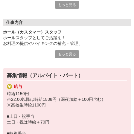
もっと見る
サラダやスープ、カレー、デザートなど・・・
豊富なメニューを提供するレストラン『ビッグボーイ』『ヴィク
トリアステーション』を運営！
お子様からお年寄りまで幅広いお客様にご利用いただいています
仕事内容
♪
ホール（カスタマー）スタッフ
ホールスタッフとしてご活躍を！
現在、ホールスタッフを募集中◎
お料理の提供やバイキングの補充・管理、
丁寧なレクチャーがあるので未経験でも安心！
ご案内・会計などをお任せします。
学生・主婦・フリーター・Wワーカーなど、幅広く活躍中。
もっと見る
「人と接するのが好き」
みんなライフスタイルに合わせて働いていますよ。
という方におススメ！
詳しく丁寧にお教えするので、初めての方もご安心くださいね。
〜 ゼンショーグループのご紹介 〜
ココス、ジョリーパスタ、すき家、なか卯などの外食事業を運
募集情報（アルバイト・パート）
営！
フード業世界一を目指して、日々邁進しています。
給与
時給1150円
※22:00以降は時給1538円（深夜加給＋100円含む）
※高校生時給1100円
■土日・祝手当
土日・祝は時給＋70円
■特別手当