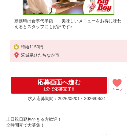
勤務時は食事代半額！ 美味しいメニューをお得に味わ
えるとスタッフにも好評です♪
時給1150円
※22:00以降は時給1538円（深夜加給＋100円含む）
茨城県ひたちなか市
※高校生時給1100円
■土日・祝手当
土日・祝は時給＋70円
応募画面へ進む
■特別手当
1分で応募完了!!
キープ
早朝手当（6:00〜9:00）時給＋100円
求人応募期間：2026/08/01～2026/08/31
※高校生は学校からの許可が必要な場合、通学中の
学校からの許可証が必要となります。
土日祝日勤務できる方歓迎！
全時間帯で大募集！
ハンバーグやステーキといったグリルメニューを中心に