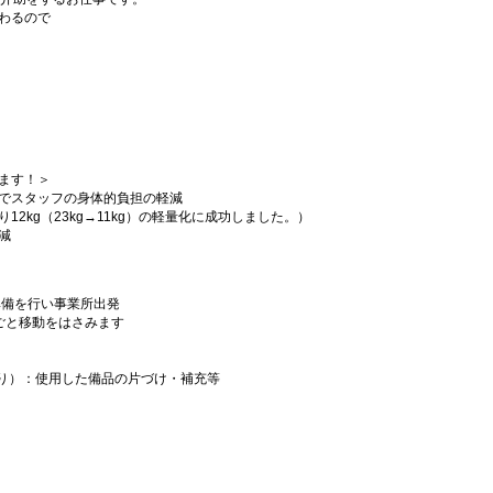
わるので
ます！＞
でスタッフの身体的負担の軽減
2kg（23kg→11kg）の軽量化に成功しました。）
減
準備を行い事業所出発
ごと移動をはさみます
動あり）：使用した備品の片づけ・補充等