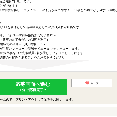
完全週休2日制】です。
とができます。
望休制度があり、プライベートの予定が立てやすく、 仕事との両立がしやすい環境
≫
4月入社を条件として新卒社員としての受け入れが可能です！
厚いフォロー体制が整備されています〜
（新卒の約半分がこの制度を利用）
属地域での研修⇒［3］現場デビュー
が手厚いフォローで現場デビューまでをフォローします。
でのお仕事なので先輩職員2名が優しくフォローしてくれます。
調整の可能性があることをご承知おきください。
応募画面へ進む
キープ
1分で応募完了!!
せんので、プリントアウトして保管をお願いします。