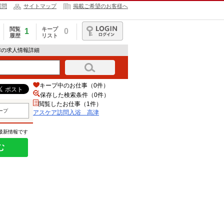
質問
サイトマップ
掲載ご希望のお客様へ
閲覧
キープ
1
0
履歴
リスト
ログイン
津の求人情報詳細
キープ中のお仕事（0件）
保存した検索条件（
0
件）
閲覧したお仕事（1件）
ープ
アスケア訪問入浴 高津
の最新情報です
む