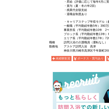
・昇給（評価に応じて毎年4月に
・賞与（夏・冬の年2回）
・残業代全額支給
・退職金制度あり
・キャリアステップ年収モデル（
一般職（平均勤続年数5年）390万
事業所長（平均勤続年数10年 2
ブロック長（平均勤続年数13年）6
エリア長（平均勤続年数17年）72
職種
訪問入浴の介護職員（運転なし）
勤務地
アスケア訪問入浴 高津
神奈川県川崎市高津区千年新町26
未経験歓迎
ボーナス・賞与あり