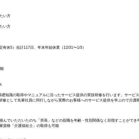
たい方
たい方
有休5）合計117日、年末年始休業（12/31〜1/3）
可能
％
基礎知識の取得やマニュアルに沿ったサービス提供の実技研修を行います。サービ
T研修として先輩社員に同行しながら実際のお客様へのサービス提供を学ぶので介護
積んでいただいたのち「所長」などの役職を年齢・性別関係なく目指すことができ
家資格「介護福祉士」の取得も可能