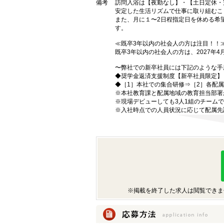
備考
訪問入浴は【夜勤なし】・【土日定休・
安定した生活リズムで仕事に取り組むこ
また、月に１〜2日程指定日を休める希
す。
≪既卒3年以内の社会人の方は注目！！
既卒3年以内の社会人の方は、2027年
〜弊社での新卒社員には下記のような手
◆奨学金返済支援制度【新卒社員限定】
◆［1］本社での集合研修⇒［2］各配
※本社教育課と配属地域の教育担当部署
※現場デビューしても3人1組のチーム
※入社時点での人員状況に応じて配属先
※掲載を終了した求人は閲覧できま