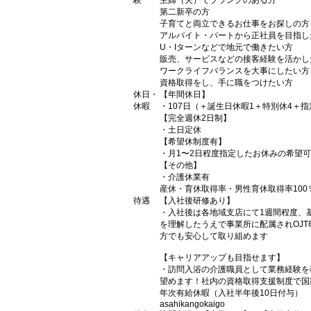
験
主婦（夫）でブランクのある方
第二新卒の方
子育てと両立できるお仕事をお探しの方
アルバイト・パートから正社員を目指し
U・Iターンなどで地元で働きたい方
販売、サービスなどの接客経験を活かし
ワークライフバランスを大事にしたい方
資格取得をし、手に職をつけたい方
休日・
【年間休日】
休暇
・107日（＋誕生日休暇1＋特別休4＋指定
【完全週休2日制】
・土日定休
【希望休制度有】
・月1〜2日程度指定したお休みの希望
【その他】
・介護休業有
産休・育休取得率・男性育休取得率100
待遇
【入社後研修あり】
・入社後は各地域支店にて1週間程度、
を理解したうえで事業所に配属されOJ
方でも安心して取り組めます
【キャリアアップも目指せます】
・訪問入浴の介護職員として業務経験を
望めます！社内の資格取得支援制度で国
年次有給休暇（入社半年後10日付与）
asahikangokaigo