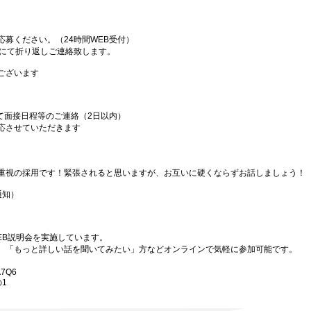
募ください。（24時間WEB受付）
ルにて折り返しご連絡致します。
ございます
て面接日程等のご連絡（2日以内）
応させていただきます
重視の採用です！緊張されると思いますが、お互いに硬くならずお話しましょう！
通知）
EB説明会を実施しています。
、「もっと詳しい話を聞いてみたい」方などオンラインで気軽に参加可能です。
A7Q6
1