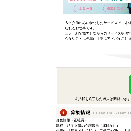
入浴介助のみに特化したサービスで、未
られるお仕事です。
三人一組で協力しながらのサービス提供
らないことは先輩が丁寧にアドバイスし
※掲載を終了した求人は閲覧できま
募集情報（正社員）
職種
訪問入浴の介護職員（運転なし）
仕事内
社用車で3人1組でお客様宅へ伺い、入