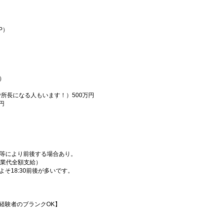
P）
）
で所長になる人もいます！）500万円
円
通事情等により前後する場合あり。
残業代全額支給）
そ18:30前後が多いです。
経験者のブランクOK】