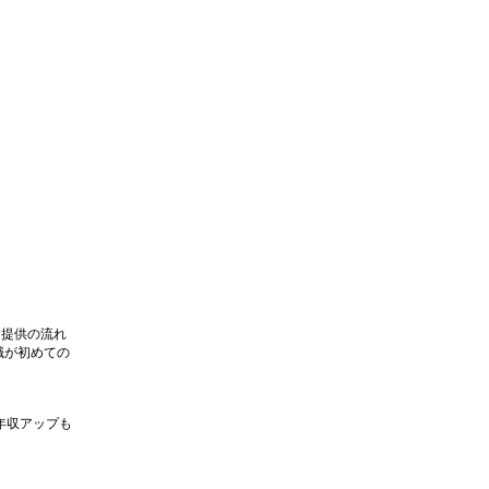
ス提供の流れ
職が初めての
年収アップも