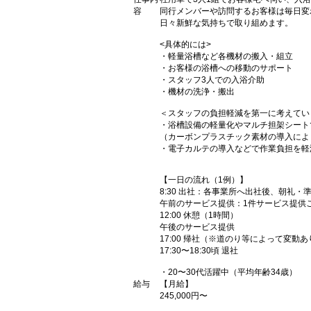
容
同行メンバーや訪問するお客様は毎日変
日々新鮮な気持ちで取り組めます。
<具体的には>
・軽量浴槽など各機材の搬入・組立
・お客様の浴槽への移動のサポート
・スタッフ3人での入浴介助
・機材の洗浄・搬出
＜スタッフの負担軽減を第一に考えてい
・浴槽設備の軽量化やマルチ担架シート
（カーボンプラスチック素材の導入により1
・電子カルテの導入などで作業負担を軽
【一日の流れ（1例）】
8:30 出社：各事業所へ出社後、朝礼・
午前のサービス提供：1件サービス提供
12:00 休憩（1時間）
午後のサービス提供
17:00 帰社（※道のり等によって変
17:30〜18:30頃 退社
・20〜30代活躍中（平均年齢34歳）
給与
【月給】
245,000円〜