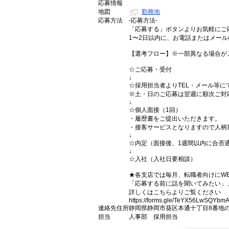
応募情報
地図
勤務地
応募方法
-応募方法-
「応募する」ボタンよりお気軽にご応
1〜2日以内に、お電話またはメー
【選考フロー】※一部異なる場合が
☆ご応募・受付
↓
☆採用担当者よりTEL・メール等に
※土・日のご応募は翌週に順次ご対
↓
☆個人面接（1回）
・履歴書をご提出いただきます。
・接客サービスとなりますので人柄
↓
☆内定（面接後、1週間以内に合否
↓
☆入社（入社日要相談）
★各支店では毎月、転職者向けにW
「応募する前に話を聞いてみたい」
詳しくはこちらよりご覧ください
https://forms.gle/TeYX56LwSQYbm
連絡先住所
静岡県静岡市葵区本通十丁目8番地の
担当
人事部 採用担当