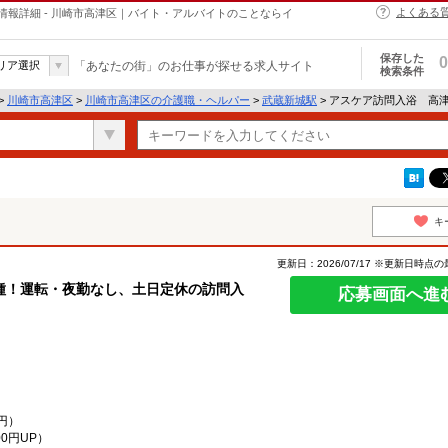
よくある
報詳細 - 川崎市高津区｜バイト・アルバイトのことならイ
保存した
0
リア選択
「あなたの街」のお仕事が探せる求人サイト
検索条件
>
川崎市高津区
>
川崎市高津区の介護職・ヘルパー
>
武蔵新城駅
> アスケア訪問入浴 高
キ
更新日：2026/07/17 ※更新日時点
種！運転・夜勤なし、土日定休の訪問入
応募画面へ進
円）
0円UP）