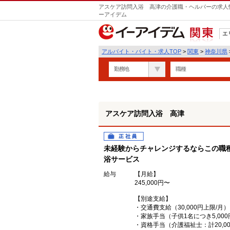
アスケア訪問入浴 高津の介護職・ヘルパーの求人情
ーアイデム
エ
関東
アルバイト・バイト・求人TOP
>
関東
>
神奈川県
勤務地
職種
アスケア訪問入浴 高津
正社員
未経験からチャレンジするならこの職
浴サービス
給与
【月給】
245,000円〜
【別途支給】
・交通費支給（30,000円上限/月）
・家族手当（子供1名につき5,000
・資格手当（介護福祉士：計20,00