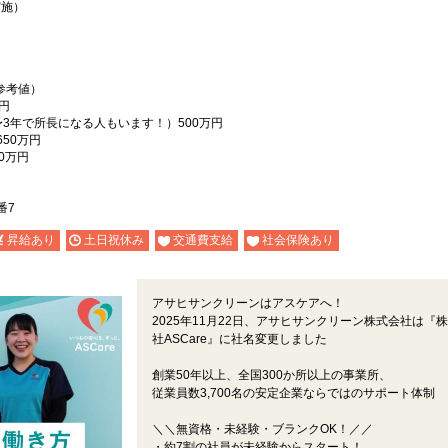
実施）
参考値）
円
〜3年で所長になる人もいます！）500万円
50万円
0万円
番7
昇給あり
土日祝休み
交通費支給
社会保険あり
アサヒサンクリーンはアスケアへ！
2025年11月22日、アサヒサンクリーン株式会社は『
社ASCare』に社名変更しました
創業50年以上、全国300か所以上の事業所、
従業員数3,700名の安定企業ならではのサポート体制
＼＼無資格・未経験・ブランクOK！／／
・約7割の社員が未経験からスタート！