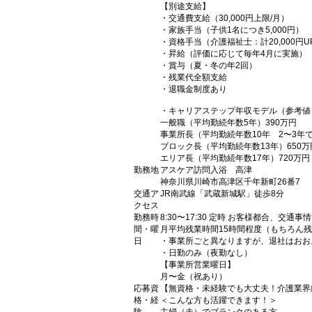
【別途支給】
・交通費支給（30,000円上限/月）
・家族手当（子供1名につき5,000円）
・資格手当（介護福祉士：計20,000円U
・昇給（評価に応じて毎年4月に実施）
・賞与（夏・冬の年2回）
・残業代全額支給
・退職金制度あり
・キャリアステップ年収モデル（参考値
一般職（平均勤続年数5年）390万円
事業所長（平均勤続年数10年 2〜3年
ブロック長（平均勤続年数13年）650万
エリア長（平均勤続年数17年）720万円
勤務地
アスケア訪問入浴 高津
神奈川県川崎市高津区千年新町26番7
交通ア
JR南武線「武蔵新城駅」徒歩8分
クセス
勤務時
8:30〜17:30 定時 お客様都合、交
間・曜
月平均残業時間15時間程度（もちろん
日
・事業所ごと異なりますが、退社はおおよ
・日勤のみ（夜勤なし）
【事業所営業曜日】
月〜金（祝あり）
応募資
【無資格・未経験でも大丈夫！介護業界
格・経
＜こんな方も活躍できます！＞