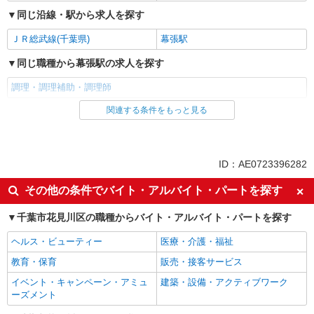
同じ沿線・駅から求人を探す
ＪＲ総武線(千葉県)
幕張駅
同じ職種から幕張駅の求人を探す
調理・調理補助・調理師
関連する条件をもっと見る
同じ雇用形態から幕張駅の求人を探す
アルバイト
パート
同じ特徴から幕張駅の求人を探す
ID：AE0723396282
未経験歓迎
高校生OK
その他の条件でバイト・アルバイト・パートを探す
フリーター歓迎
週2～3日勤務OK
千葉市花見川区の職種からバイト・アルバイト・パートを探す
短時間勤務（1日4h以内）OK
深夜
ヘルス・ビューティー
医療・介護・福祉
車通勤OK
バイク通勤OK
教育・保育
販売・接客サービス
副業・WワークOK
交通費支給
イベント・キャンペーン・アミュ
建築・設備・アクティブワーク
社会保険あり
まかない・食事補助
ーズメント
同じ職種から求人を探す