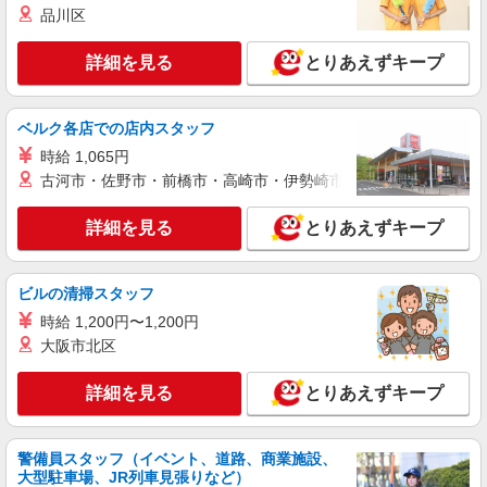
高校生時給1,150円 ※早朝手当（5:00〜9:00）時給
品川区
＋150円
千葉県千葉市花見川区幕張町5-417-207
詳細を見る
とりあえずキープ
詳細を見る
キープ
ベルク各店での店内スタッフ
アルバイト
パート
丸亀製麺武石インター店
時給 1,065円
キッチン・ホールスタッフ
古河市・佐野市・前橋市・高崎市・伊勢崎市・太田市・館林市・
時給1250円〜 ☆土日祝は時給50円UP!! ☆22時
以降は時給25％UP（深夜割増有）
詳細を見る
とりあえずキープ
千葉県千葉市花見川区武石町１－１５４－１
ビルの清掃スタッフ
詳細を見る
キープ
時給 1,200円〜1,200円
大阪市北区
アルバイト
パート
そんぽの家 朝日ヶ丘/1077am2
詳細を見る
とりあえずキープ
調理補助スタッフ
時給1,200円 ◎週20時間以上勤務（社保加入
者）の場合は時給1,250円
警備員スタッフ（イベント、道路、商業施設、
千葉県千葉市花見川区朝日ヶ丘2丁目5-2
大型駐車場、JR列車見張りなど）