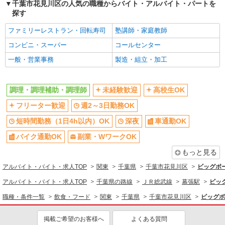
千葉市花見川区の人気の職種からバイト・アルバイト・パートを
探す
飲食・フード
調理・調理補助・調理師
ファミリーレストラン・回転寿司
塾講師・家庭教師
コンビニ・スーパー
コールセンター
同じ特徴から求人を探す
一般・営業事務
製造・組立・加工
未経験歓迎
高校生OK
週2～3日勤務OK
短時間勤務（1日4h以内）OK
調理・調理補助・調理師
未経験歓迎
高校生OK
深夜
車通勤OK
フリーター歓迎
週2～3日勤務OK
副業・WワークOK
交通費支給
短時間勤務（1日4h以内）OK
深夜
車通勤OK
社会保険あり
まかない・食事補助
バイク通勤OK
副業・WワークOK
もっと見る
アルバイト・バイト・求人TOP
関東
千葉県
千葉市花見川区
ビッグボ
アルバイト・バイト・求人TOP
千葉県の路線
ＪＲ総武線
幕張駅
ビッ
職種・条件一覧
飲食・フード
関東
千葉県
千葉市花見川区
ビッグボ
掲載ご希望のお客様へ
よくある質問