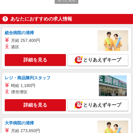
もっと見る
時給1,180円 ※22:00〜翌5:00：時給1,475円 ※
高校生時給1,140円 ※早朝手当（5:00〜9:00）時給
＋150円
千葉県千葉市花見川区犢橋町1510
あなたにおすすめの求人情報
詳細を見る
キープ
総合病院の清掃
月給 257,400円
アルバイト
パート
港区
すき家 千葉犢橋店
すき家の店舗スタッフ（接客・調理・清掃な
詳細を見る
とりあえずキープ
ど）
時給1,475円
千葉県千葉市花見川区犢橋町1510
レジ・商品陳列スタッフ
時給 1,180円
詳細を見る
キープ
堺市堺区
アルバイト
パート
詳細を見る
とりあえずキープ
すき家 幕張店
すき家の店舗スタッフ（接客・調理・清掃な
ど）
大学病院の清掃
時給1,280円 ※22:00〜翌5:00：時給1,600円 ※
月給 273,650円