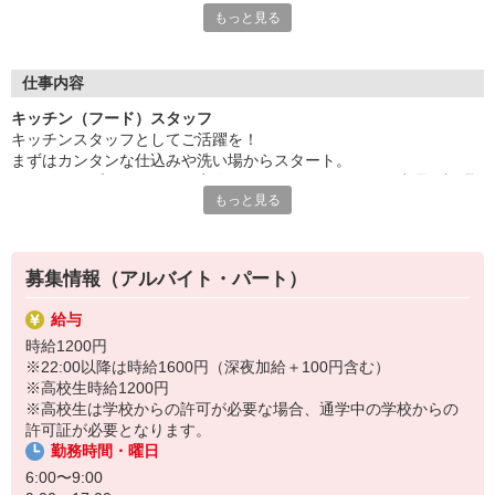
もっと見る
サラダやスープ、カレー、デザートなど・・・
豊富なメニューを提供するレストラン『ビッグボーイ』『ヴィク
トリアステーション』を運営！
お子様からお年寄りまで幅広いお客様にご利用いただいています
仕事内容
♪
キッチン（フード）スタッフ
キッチンスタッフとしてご活躍を！
現在、キッチンスタッフを募集中◎
まずはカンタンな仕込みや洗い場からスタート。
丁寧なレクチャーがあるので未経験でも安心！
スキルアップしてきたら、実際にハンバーグなどメイン商品の調理
学生・主婦・フリーター・Wワーカーなど、幅広く活躍中。
もっと見る
にもチャレンジ！
みんなライフスタイルに合わせて働いていますよ。
詳しく丁寧にお教えするので、初めての方もご安心くださいね。
〜 ゼンショーグループのご紹介 〜
ココス、ジョリーパスタ、すき家、なか卯などの外食事業を運
募集情報（アルバイト・パート）
営！
フード業世界一を目指して、日々邁進しています。
給与
時給1200円
※22:00以降は時給1600円（深夜加給＋100円含む）
※高校生時給1200円
※高校生は学校からの許可が必要な場合、通学中の学校からの
許可証が必要となります。
勤務時間・曜日
6:00〜9:00