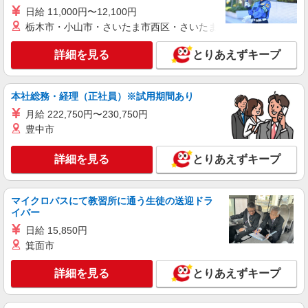
日給 11,000円〜12,100円
詳細を見る
キープ
栃木市・小山市・さいたま市西区・さいたま市岩槻区・久喜市・
契約社員
詳細を見る
とりあえずキープ
畑町ケアセンターそよ風：RO31245
厨房管理者
本社総務・経理（正社員）※試用期間あり
【月給】230,000円〜250,000円 ▼下記別途支
給 通勤手当 年末年始手当：380円/時 昇給年1回
月給 222,750円〜230,750円
（4月） ※業績による 特別報酬：平均25万円（最
千葉県千葉市花見川区畑町1334-1
豊中市
高額95.8万円） ※2025年6月支給実績
詳細を見る
詳細を見る
とりあえずキープ
キープ
マイクロバスにて教習所に通う生徒の送迎ドラ
イバー
日給 15,850円
箕面市
詳細を見る
とりあえずキープ