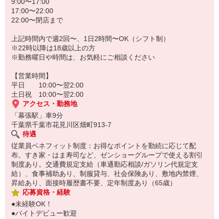
9:00〜17:00
17:00〜22:00
22:00〜閉店まで
上記時間内で週2回〜、1日2時間〜OK（シフト制）
※22時以降は18歳以上の方
※勤務曜日や時間は、お気軽にご相談ください
【営業時間】
平日 10:00〜翌2:00
土日祝 10:00〜翌2:00
アクセス・勤務地
「幕張駅」車9分
千葉県千葉市花見川区畑町913-7
待遇
従業員ベネフィット制度：お得なポイントを勤続に応じて配
布。すき家・はま寿司など、ゼンショーグループで使える割引
制度あり。交通費規定支給（車通勤応相談/ガソリン代規定支
給）、食事補助あり、制服貸与、社会保険あり、敷地内禁煙、
昇給あり、面接時履歴書不要、定年制度あり（65歳）
応募資格・経験
●未経験OK！
●バイトデビュー歓迎