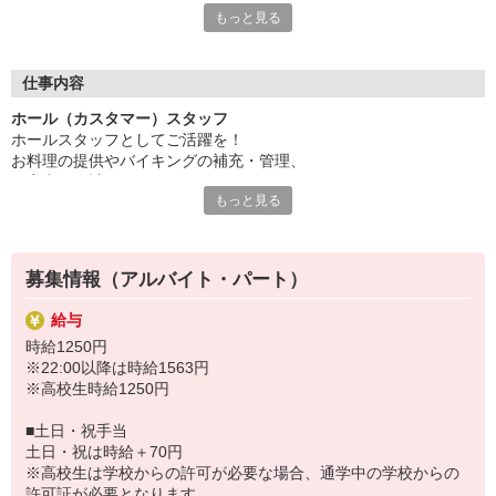
もっと見る
サラダやスープ、カレー、デザートなど・・・
豊富なメニューを提供するレストラン『ビッグボーイ』『ヴィク
トリアステーション』を運営！
お子様からお年寄りまで幅広いお客様にご利用いただいています
仕事内容
♪
ホール（カスタマー）スタッフ
ホールスタッフとしてご活躍を！
現在、ホールスタッフを募集中◎
お料理の提供やバイキングの補充・管理、
丁寧なレクチャーがあるので未経験でも安心！
ご案内・会計などをお任せします。
学生・主婦・フリーター・Wワーカーなど、幅広く活躍中。
もっと見る
「人と接するのが好き」
みんなライフスタイルに合わせて働いていますよ。
という方におススメ！
詳しく丁寧にお教えするので、初めての方もご安心くださいね。
〜 ゼンショーグループのご紹介 〜
ココス、ジョリーパスタ、すき家、なか卯などの外食事業を運
募集情報（アルバイト・パート）
営！
フード業世界一を目指して、日々邁進しています。
給与
時給1250円
※22:00以降は時給1563円
※高校生時給1250円
■土日・祝手当
土日・祝は時給＋70円
※高校生は学校からの許可が必要な場合、通学中の学校からの
許可証が必要となります。