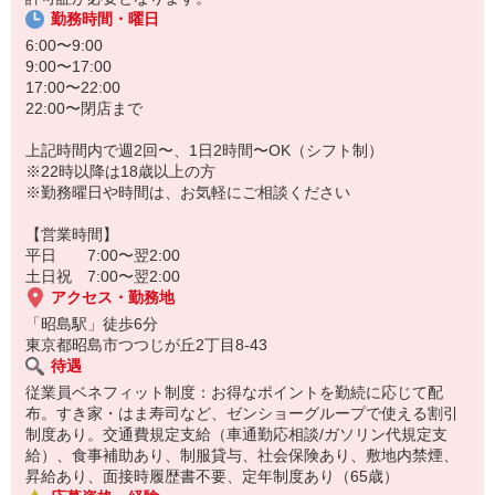
勤務時間・曜日
6:00〜9:00
9:00〜17:00
17:00〜22:00
22:00〜閉店まで
上記時間内で週2回〜、1日2時間〜OK（シフト制）
※22時以降は18歳以上の方
※勤務曜日や時間は、お気軽にご相談ください
【営業時間】
平日 7:00〜翌2:00
土日祝 7:00〜翌2:00
アクセス・勤務地
「昭島駅」徒歩6分
東京都昭島市つつじが丘2丁目8-43
待遇
従業員ベネフィット制度：お得なポイントを勤続に応じて配
布。すき家・はま寿司など、ゼンショーグループで使える割引
制度あり。交通費規定支給（車通勤応相談/ガソリン代規定支
給）、食事補助あり、制服貸与、社会保険あり、敷地内禁煙、
昇給あり、面接時履歴書不要、定年制度あり（65歳）