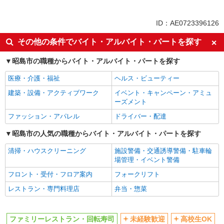
アルバイト
パート
同じ特徴から昭島駅の求人を探す
ID：AE0723396126
未経験歓迎
高校生OK
その他の条件でバイト・アルバイト・パートを探す
フリーター歓迎
週2～3日勤務OK
昭島市の職種からバイト・アルバイト・パートを探す
短時間勤務（1日4h以内）OK
深夜
医療・介護・福祉
ヘルス・ビューティー
車通勤OK
バイク通勤OK
建築・設備・アクティブワーク
イベント・キャンペーン・アミュ
副業・WワークOK
交通費支給
ーズメント
社会保険あり
まかない・食事補助
ファッション・アパレル
ドライバー・配達
同じ職種から求人を探す
昭島市の人気の職種からバイト・アルバイト・パートを探す
飲食・フード
清掃・ハウスクリーニング
施設警備・交通誘導警備・駐車輪
場管理・イベント警備
同じ特徴から求人を探す
フロント・受付・フロア案内
フォークリフト
未経験歓迎
高校生OK
レストラン・専門料理店
弁当・惣菜
週2～3日勤務OK
短時間勤務（1日4h以内）OK
深夜
車通勤OK
ファミリーレストラン・回転寿司
未経験歓迎
高校生OK
副業・WワークOK
交通費支給