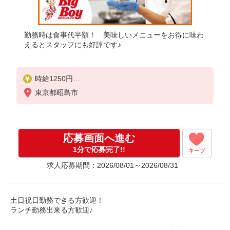
勤務時は食事代半額！ 美味しいメニューをお得に味わ
えるとスタッフにも好評です♪
時給1250円
※22:00以降は時給1563円
東京都昭島市
※高校生時給1250円
■土日・祝手当
土日・祝は時給＋70円
応募画面へ進む
※高校生は学校からの許可が必要な場合、通学中の
学校からの許可証が必要となります。
1分で応募完了!!
キープ
求人応募期間：2026/08/01～2026/08/31
土日祝日勤務できる方歓迎！
ランチ勤務出来る方歓迎♪
ハンバーグやステーキといったグリルメニューを中心に