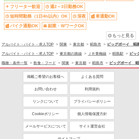
フリーター歓迎
週2～3日勤務OK
社会保険あり
まかない・食事補助
短時間勤務（1日4h以内）OK
深夜
車通勤OK
バイク通勤OK
副業・WワークOK
もっと見る
アルバイト・バイト・求人TOP
関東
東京都
昭島市
ビッグボーイ 昭
アルバイト・バイト・求人TOP
東京都の路線
ＪＲ青梅線
昭島駅
ビッ
職種・条件一覧
飲食・フード
関東
東京都
昭島市
ビッグボーイ 昭
掲載ご希望のお客様へ
よくある質問
お問い合わせ
利用規約
リンクについて
プライバシーポリシー
Cookieポリシー
個人情報保護方針
メールサービスについて
サイト運営会社
サイトマップ