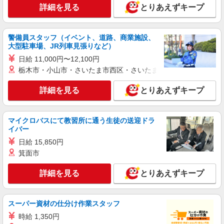
詳細を見る
とりあえずキープ
アルバイト
パート
コンパスグループ・ジャパン株式会社 21351_p
調理補助【アルバイト・パート】
警備員スタッフ（イベント、道路、商業施設、
時給1,150円〜1,200円 試用期間中 時給1,150
大型駐車場、JR列車見張りなど）
円〜1,200円(試用期間2ヶ月) 残業が発生した場
日給 11,000円〜12,100円
合、残業代を1分単位で別途支給します。
ＬＩＸＩＬ野田技術開発センター （千葉県野
栃木市・小山市・さいたま市西区・さいたま市岩槻区・久喜市・
田市中里3000 LIXIL野田技術開発センター社員食
堂）
詳細を見る
とりあえずキープ
詳細を見る
キープ
マイクロバスにて教習所に通う生徒の送迎ドラ
アルバイト
パート
イバー
オリーブの丘 野田つつみ野店
キッチン（フード）スタッフ
日給 15,850円
箕面市
時給1220円 ※22:00以降は時給1525円 ■土日・
祝手当 土日・祝は時給＋100円
詳細を見る
とりあえずキープ
千葉県野田市つつみ野1-2-4
詳細を見る
キープ
スーパー資材の仕分け作業スタッフ
時給 1,350円
アルバイト
パート