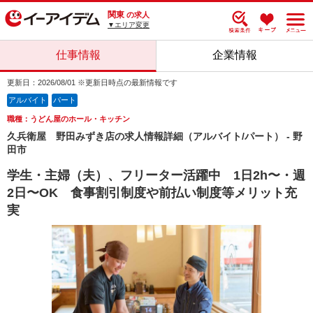
関東
の求人
▼エリア変更
仕事情報
企業情報
更新日：2026/08/01 ※更新日時点の最新情報です
アルバイト
パート
職種：うどん屋のホール・キッチン
久兵衛屋 野田みずき店の求人情報詳細（アルバイト/パート） - 野
田市
学生・主婦（夫）、フリーター活躍中 1日2h〜・週
2日〜OK 食事割引制度や前払い制度等メリット充
実