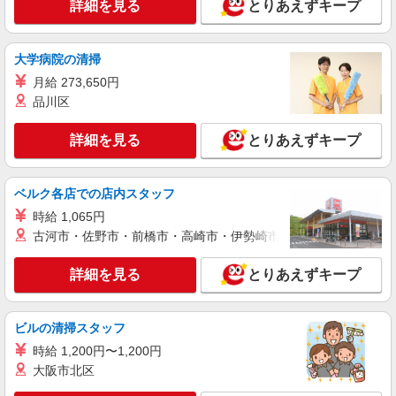
詳細を見る
キープ
詳細を見る
とりあえずキープ
アルバイト
パート
大学病院の清掃
ケンタッキーフライドチキン イオンタウン七光台店
カウンター・キッチンスタッフ ＜優先募集日
月給 273,650円
時＞平日（月〜金） 11:00〜17:00
品川区
時給1150円 ＜高校生＞時給1150円
詳細を見る
とりあえずキープ
千葉県野田市七光台4-2
詳細を見る
キープ
ベルク各店での店内スタッフ
時給 1,065円
アルバイト
パート
古河市・佐野市・前橋市・高崎市・伊勢崎市・太田市・館林市・
コンパスグループ・ジャパン株式会社 31309_p
調理補助【アルバイト・パート】
詳細を見る
とりあえずキープ
時給1,140円〜1,200円 試用期間中 時給1,140
円〜1,200円(試用期間2ヶ月) 残業が発生した場
合、残業代を1分単位で別途支給します。
雪印メグミルク野田 （千葉県野田市上三ケ尾
ビルの清掃スタッフ
平井256-1 雪印メグミルク野田内）
時給 1,200円〜1,200円
大阪市北区
詳細を見る
キープ