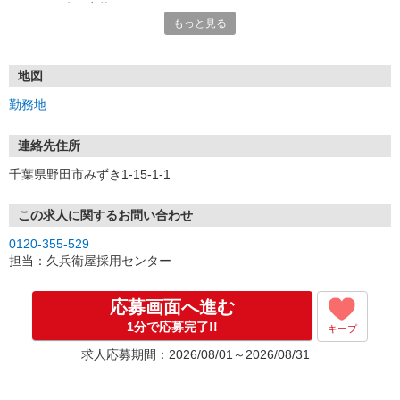
☆★☆24時間応募OK！☆★☆
もっと見る
・・・お願い・・・
応募の際は、連絡先に「携帯電話のアドレス」や「携帯電話の番
号」など
地図
普段つながりやすい連絡先を入力してください。
勤務地
連絡先住所
千葉県野田市みずき1-15-1-1
この求人に関するお問い合わせ
0120-355-529
担当：久兵衛屋採用センター
応募画面へ進む
1分で応募完了!!
キープ
求人応募期間：2026/08/01～2026/08/31