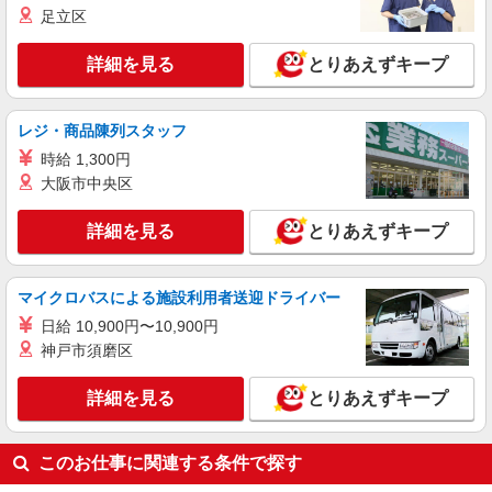
ど）
足立区
時給1,200円 ※22:00〜翌5:00：時給1,500円 ※
高校生時給1,150円 ※早朝手当（5:00〜9:00）時給
詳細を見る
とりあえずキープ
＋150円
千葉県野田市花井200-1
レジ・商品陳列スタッフ
詳細を見る
キープ
時給 1,300円
大阪市中央区
アルバイト
パート
すき家 野田つつみ野店
詳細を見る
とりあえずキープ
すき家の店舗スタッフ（接客・調理・清掃な
ど）
時給1,230円 ※22:00〜翌5:00：時給1,538円 ※
マイクロバスによる施設利用者送迎ドライバー
高校生時給1,150円 ※早朝手当（5:00〜9:00）時給
＋150円
日給 10,900円〜10,900円
千葉県野田市つつみ野1-2-4
神戸市須磨区
詳細を見る
キープ
詳細を見る
とりあえずキープ
このお仕事に関連する条件で探す