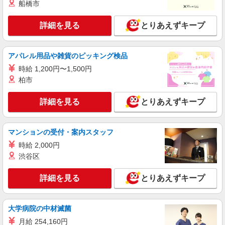
船橋市
すき家 野田つつみ野店
すき家の店舗スタッフ（接客・調理・清掃な
詳細を見る
とりあえずキープ
ど）
時給1,538円
千葉県野田市つつみ野1-2-4
アパレル用品や雑貨のピッキング検品
時給 1,200円〜1,500円
詳細を見る
キープ
柏市
アルバイト
パート
詳細を見る
とりあえずキープ
すき家 野田花井店
すき家の店舗スタッフ（接客・調理・清掃な
ど）
マンションの受付・案内スタッフ
時給1,500円
時給 2,000円
千葉県野田市花井200-1
渋谷区
詳細を見る
キープ
詳細を見る
とりあえずキープ
アルバイト
パート
大学病院の中材滅菌
すき家 野田花井店
すき家の店舗スタッフ（接客・調理・清掃な
月給 254,160円