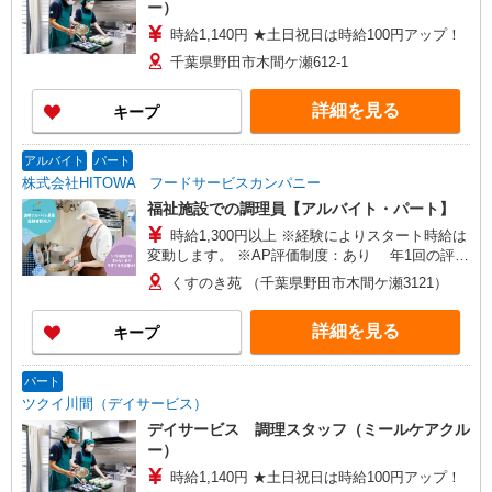
ー）
時給1,140円 ★土日祝日は時給100円アップ！
千葉県野田市木間ケ瀬612-1
詳細を見る
キープ
アルバイト
パート
株式会社HITOWA フードサービスカンパニー
福祉施設での調理員【アルバイト・パート】
時給1,300円以上 ※経験によりスタート時給は
変動します。 ※AP評価制度：あり 年1回の評価
により時給を見直します。 ※アルバイト賞与（寸
くすのき苑 （千葉県野田市木間ケ瀬3121）
志）：あり 年2回。勤続年数により金額UP。
詳細を見る
キープ
パート
ツクイ川間（デイサービス）
デイサービス 調理スタッフ（ミールケアクル
ー）
時給1,140円 ★土日祝日は時給100円アップ！