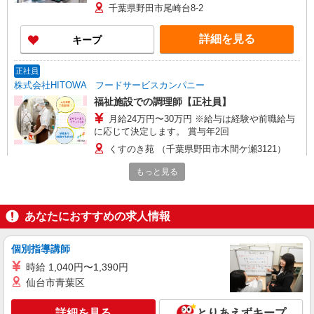
千葉県野田市尾崎台8-2
詳細を見る
キープ
正社員
株式会社HITOWA フードサービスカンパニー
福祉施設での調理師【正社員】
月給24万円〜30万円 ※給与は経験や前職給与
に応じて決定します。 賞与年2回
くすのき苑 （千葉県野田市木間ケ瀬3121）
もっと見る
詳細を見る
キープ
アルバイト
パート
あなたにおすすめの求人情報
株式会社HITOWA フードサービスカンパニー
福祉施設での調理補助【アルバイト・パート】
個別指導講師
時給1,200円以上 ※経験によりスタート時給は
時給 1,040円〜1,390円
変動します。 ※AP評価制度：あり 年1回の評価
仙台市青葉区
により時給を見直します。 ※アルバイト賞与（寸
くすのき苑 （千葉県野田市木間ケ瀬3121）
志）：あり 年2回。勤続年数により金額UP。
詳細を見る
とりあえずキープ