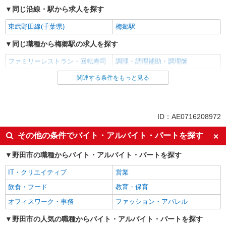
同じ沿線・駅から求人を探す
東武野田線(千葉県)
梅郷駅
同じ職種から梅郷駅の求人を探す
ファミリーレストラン・回転寿司
調理・調理補助・調理師
関連する条件をもっと見る
同じ雇用形態から梅郷駅の求人を探す
アルバイト
パート
同じ特徴から梅郷駅の求人を探す
ID：AE0716208972
未経験歓迎
高校生OK
その他の条件でバイト・アルバイト・パートを探す
大学生歓迎
主婦・主夫歓迎
野田市の職種からバイト・アルバイト・パートを探す
フリーター歓迎
給与前払いOK
IT・クリエイティブ
営業
週2～3日勤務OK
短時間勤務（1日4h以内）OK
飲食・フード
教育・保育
車通勤OK
交通費支給
オフィスワーク・事務
ファッション・アパレル
まかない・食事補助
社割・特典あり
制服貸与
野田市の人気の職種からバイト・アルバイト・パートを探す
社員登用あり