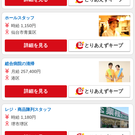
詳細を見る
キープ
正社員
ホールスタッフ
株式会社HITOWA フードサービスカンパニー
時給 1,150円
福祉施設での調理師（エリアチーフ）【正社
仙台市青葉区
員】
月給25万円〜30万円 ※給与は経験や前職給与
詳細を見る
とりあえずキープ
に応じて決定します。 賞与年2回
イリーゼ野田 （千葉県野田市清水740-1）
総合病院の清掃
詳細を見る
キープ
月給 257,400円
港区
アルバイト
パート
ケンタッキーフライドチキン 野田店
詳細を見る
とりあえずキープ
カウンター・キッチンスタッフ ＜優先募集日
時＞平日（月〜金） 9:00〜14:00
レジ・商品陳列スタッフ
時給1200円 土日祝祭日時給1250円 ＜高校生＞
時給1150円 土日祝祭日時給1200円
時給 1,180円
千葉県野田市中根302-1
堺市堺区