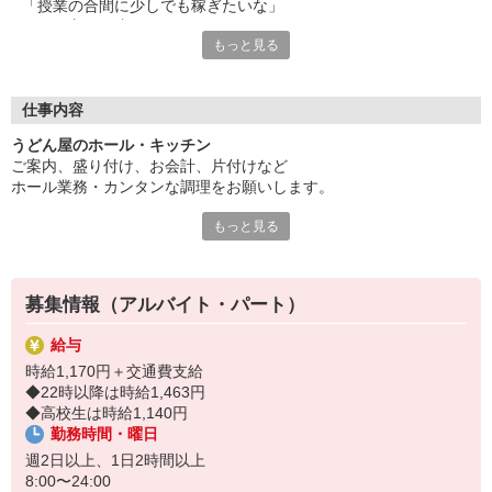
「授業の合間に少しでも稼ぎたいな」
そんな方はご注目を。
もっと見る
無理なくできるレギュラーワーク始めませんか？
未経験から安心して始められる体制があるので
気負わずチャレンジしてください。
仕事内容
週2日〜・1日2h〜働き方の相談ができるので
うどん屋のホール・キッチン
プライベートとのバランスもバッチリ！
ご案内、盛り付け、お会計、片付けなど
生活スタイルに合わせた活躍が叶いますよ。
ホール業務・カンタンな調理をお願いします。
麺・つゆ・てんぷらにこだわりぬいたうどんを提供する当店。
もっと見る
セルフオーダーで簡単接客！
幅広い世代に喜んでいただけるおいしさを一緒に届けませんか？
食事補助や割引制度など、福利厚生も充実です！
募集情報（アルバイト・パート）
給与
時給1,170円＋交通費支給
◆22時以降は時給1,463円
◆高校生は時給1,140円
勤務時間・曜日
週2日以上、1日2時間以上
8:00〜24:00