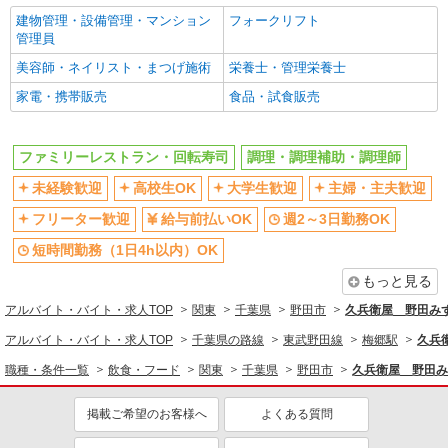
同じ職種から求人を探す
建物管理・設備管理・マンション
フォークリフト
管理員
飲食・フード
美容師・ネイリスト・まつげ施術
栄養士・管理栄養士
調理・調理補助・調理師
家電・携帯販売
食品・試食販売
同じ特徴から求人を探す
未経験歓迎
高校生OK
ファミリーレストラン・回転寿司
調理・調理補助・調理師
大学生歓迎
週2～3日勤務OK
未経験歓迎
高校生OK
大学生歓迎
主婦・主夫歓迎
短時間勤務（1日4h以内）OK
車通勤OK
フリーター歓迎
給与前払いOK
週2～3日勤務OK
交通費支給
まかない・食事補助
短時間勤務（1日4h以内）OK
社員登用あり
もっと見る
アルバイト・バイト・求人TOP
関東
千葉県
野田市
久兵衛屋 野田み
アルバイト・バイト・求人TOP
千葉県の路線
東武野田線
梅郷駅
久兵
職種・条件一覧
飲食・フード
関東
千葉県
野田市
久兵衛屋 野田み
掲載ご希望のお客様へ
よくある質問