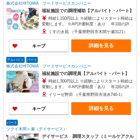
株式会社HITOWA フードサービスカンパニー
福祉施設での調理補助【アルバイト・パート】
時給1,150円以上 ※経験によりスタート時給は
変動します。 ※AP評価制度：あり 年1回の評価
により時給を見直します。 ※アルバイト賞与（寸
くすのき苑 （千葉県野田市木間ケ瀬3121）
志）：あり 年2回。勤続年数により金額UP。
詳細を見る
キープ
アルバイト
パート
株式会社HITOWA フードサービスカンパニー
福祉施設での調理員【アルバイト・パート】
時給1,300円以上 ※経験によりスタート時給は
変動します。 ※AP評価制度：あり 年1回の評価
により時給を見直します。 ※アルバイト賞与（寸
イリーゼ野田 （千葉県野田市清水740-1）
志）：あり 年2回。勤続年数により金額UP。
詳細を見る
キープ
パート
ツクイ木間ヶ瀬（デイサービス）
デイサービス 調理スタッフ（ミールケアクル