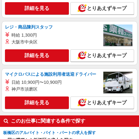
東京都板橋区
詳細を見る
とりあえずキープ
詳細を見る
キープ
レジ・商品陳列スタッフ
派遣社員
時給 1,300円
パーソルエクセルHRパートナーズ株式会社
大阪市中央区
修理受付に関する事務
時給1,700円
詳細を見る
とりあえずキープ
東京都板橋区／最寄駅：浮間舟渡駅、北赤羽駅
詳細を見る
キープ
マイクロバスによる施設利用者送迎ドライバー
日給 10,900円〜10,900円
派遣社員
神戸市須磨区
パーソルエクセルHRパートナーズ株式会社
修理受付に関する事務
詳細を見る
とりあえずキープ
時給1,700円
東京都板橋区／最寄駅：浮間舟渡駅、北赤羽駅
このお仕事に関連する条件で探す
詳細を見る
キープ
板橋区のアルバイト・バイト・パートの求人を探す