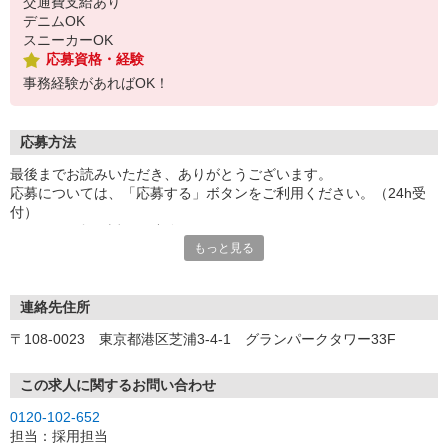
交通費支給あり
デニムOK
スニーカーOK
応募資格・経験
事務経験があればOK！
応募方法
最後までお読みいただき、ありがとうございます。
応募については、「応募する」ボタンをご利用ください。（24h受
付）
こちらより折り返しご連絡させていただきます。
もっと見る
お電話でのご応募もお待ちしております。（平日9:00〜19:00）
◆応募・選考の流れ◆
応募
連絡先住所
※応募後、選考に進む方には5営業日以内にご連絡いたします。
〒108-0023 東京都港区芝浦3-4-1 グランパークタワー33F
↓
オンライン登録
既にパーソルビジネスプロセスデザインにご登録済みの方は不要で
この求人に関するお問い合わせ
す。
0120-102-652
※ご登録が無い方には当社よりオンライン登録のご案内をいたしま
担当：採用担当
す。