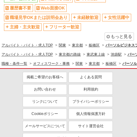
転勤なし
登録制
履歴書不要
Web面接OK
交通費支給
社会保険あり
職場見学OKまたは説明会あり
未経験歓迎
女性活躍中
研修制度あり
資格取得支援制度あり
主婦・主夫歓迎
フリーター歓迎
同じ職種から求人を探す
もっと見る
オフィスワーク・事務
アルバイト・バイト・求人TOP
関東
東京都
板橋区
パーソルビジネス
一般・営業事務
アルバイト・バイト・求人TOP
東京都の路線
東武東上線
池袋駅
パー
同じ特徴から求人を探す
職種・条件一覧
オフィスワーク・事務
関東
東京都
板橋区
パーソル
未経験歓迎
ミドル（40代～）活躍中
掲載ご希望のお客様へ
よくある質問
土日祝休み
週2～3日勤務OK
お問い合わせ
利用規約
上場企業・上場企業のグループ会
扶養内勤務OK
社
リンクについて
プライバシーポリシー
交通費支給
社会保険あり
Cookieポリシー
個人情報保護方針
メールサービスについて
サイト運営会社