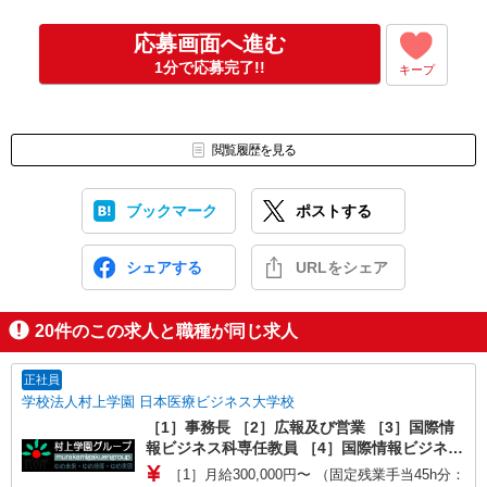
↓
仕事紹介
応募画面へ進む
↓
1分で応募完了!!
キープ
面接（1回、1時間程度）
※面接のないお仕事もございます。
↓
内定・採用
閲覧履歴を見る
合否については1週間以内にご連絡させていただきます。
※入社日等はご相談に応じます。
ブックマーク
ポストする
シェアする
URLをシェア
20
件のこの求人と職種が同じ求人
正社員
学校法人村上学園 日本医療ビジネス大学校
［1］事務長 ［2］広報及び営業 ［3］国際情
報ビジネス科専任教員 ［4］国際情報ビジネス
科科長 ［5］事務（国際情報ビジネス科）
［1］月給300,000円〜 （固定残業手当45h分：