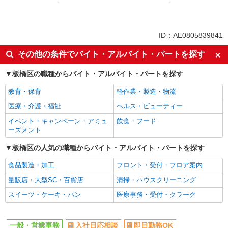
アルバイト
契約社員
同じ特徴から池袋駅の求人を探す
ID：AE0805839841
入社日応相談
即日勤務OK
その他の条件でバイト・アルバイト・パートを探す
履歴書不要
Web面接OK
板橋区の職種からバイト・アルバイト・パートを探す
職場見学OKまたは説明会あり
未経験歓迎
教育・保育
軽作業・製造・物流
女性活躍中
主婦・主夫歓迎
医療・介護・福祉
ヘルス・ビューティー
フリーター歓迎
学歴不問
イベント・キャンペーン・アミュ
飲食・フード
ブランクOK
ミドル（40代～）活躍中
ーズメント
エルダー（50代～）活躍中
シニア（60代～）活躍中
板橋区の人気の職種からバイト・アルバイト・パートを探す
完全週休2日制
年間休日120日以上
食品製造・加工
フロント・受付・フロア案内
土日祝休み
週2～3日勤務OK
量販店・大型SC・百貨店
清掃・ハウスクリーニング
10時～勤務OK
平日のみ勤務OK
スイーツ・ケーキ・パン
医療事務・受付・クラーク
禁煙・分煙
上場企業・上場企業のグループ会
社
扶養内勤務OK
残業ほぼなし
一般・営業事務
入社日応相談
即日勤務OK