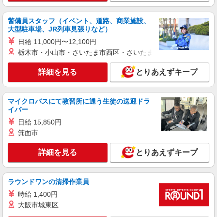
アルバイト
契約社員
警備員スタッフ（イベント、道路、商業施設、
パーソルビジネスプロセスデザイン株式会社
大型駐車場、JR列車見張りなど）
一般事務・OA事務
日給 11,000円〜12,100円
時給1300円 月収例 93600円+残業代
栃木市・小山市・さいたま市西区・さいたま市岩槻区・久喜市・
東京都板橋区
詳細を見る
とりあえずキープ
詳細を見る
キープ
マイクロバスにて教習所に通う生徒の送迎ドラ
アルバイト
契約社員
イバー
パーソルビジネスプロセスデザイン株式会社
日給 15,850円
一般事務・OA事務
箕面市
時給1413円 月収例 70650円+残業代
東京都板橋区
詳細を見る
とりあえずキープ
詳細を見る
キープ
ラウンドワンの清掃作業員
時給 1,400円
派遣社員
株式会社ウィズ
大阪市城東区
未経験OK＊事務