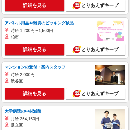
詳細を見る
とりあえずキープ
時給1600円 ★月収例：268,800円⇒時給1600
円×実働8H×21日
東京都板橋区
アパレル用品や雑貨のピッキング検品
時給 1,200円〜1,500円
詳細を見る
キープ
柏市
派遣社員
詳細を見る
とりあえずキープ
パーソルエクセルHRパートナーズ株式会社
一般事務
時給1,700円以上 ※当社規定あり
マンションの受付・案内スタッフ
東京都板橋区／最寄駅：浮間舟渡駅、北赤羽駅
時給 2,000円
渋谷区
詳細を見る
キープ
詳細を見る
とりあえずキープ
派遣社員
株式会社ウィズ
大学病院の中材滅菌
社団法人での一般事務
月給 254,160円
時給1500円 ★月収例：220,500円=時給1500
円×7H×21日
足立区