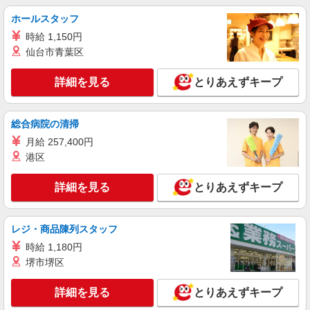
NEW
派遣社員
ホールスタッフ
パーソルテンプスタッフ株式会社 フィールドワーク東日本CC/26-
0544761
時給 1,150円
＼コツコツ工具で組立＋検査×事務作業／板
仙台市青葉区
橋エリア◇土日祝休み
詳細を見る
時給1700円
とりあえずキープ
東京都板橋区／最寄駅：志村坂上駅、北赤羽駅
総合病院の清掃
詳細を見る
キープ
月給 257,400円
NEW
港区
派遣社員
株式会社キャリアパワー
詳細を見る
とりあえずキープ
私立医科大学附属病院／一般事務／窓口対応
／データ入力／長期前提
時給1750円 ※交通費の別途支給あり（規定支
レジ・商品陳列スタッフ
給）
時給 1,180円
東京都板橋区 ※自転車通勤も別途交通費支給
堺市堺区
あり（規定支給）
詳細を見る
とりあえずキープ
詳細を見る
キープ