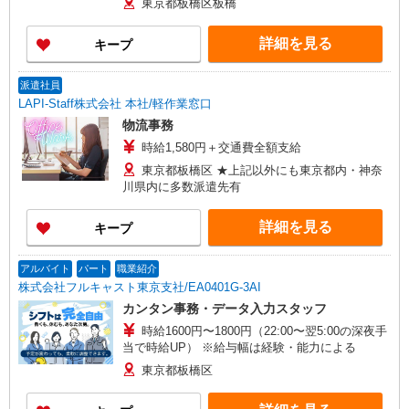
東京都板橋区板橋
詳細を見る
キープ
派遣社員
LAPI-Staff株式会社 本社/軽作業窓口
物流事務
時給1,580円＋交通費全額支給
東京都板橋区 ★上記以外にも東京都内・神奈
川県内に多数派遣先有
詳細を見る
キープ
アルバイト
パート
職業紹介
株式会社フルキャスト東京支社/EA0401G-3AI
カンタン事務・データ入力スタッフ
時給1600円〜1800円（22:00〜翌5:00の深夜手
当で時給UP） ※給与幅は経験・能力による
東京都板橋区