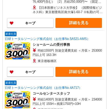
76,400円含む） ［2］月給250,000円〜 （固定残
業手当45h分：63,700円含む） ［3］月給230,000
【日本医療ビジネス大学校】 （国際情報ビジ
円〜 （固定残業手当45h分：58,600円含む）
ネス科）東京都豊島区南大塚1-60-7 ※転勤の可能
［4］月給230,000円〜 （固定残業手当45h分：
性なし
58,600円含む） ［5］月給230,400円〜 （固定残
詳細を見る
キープ
業手当45h分：58,700円含む） ※45hを超えた分は
別途支給致します ※経験・能力による
派遣社員
日研トータルソーシング株式会社（お仕事No.5A521-AMS）
ショールームの受付事務
時給1550円 別途交通費支給 ＜月収＞ 253000
円以上可 163.3H
東京都板橋区
詳細を見る
キープ
派遣社員
日研トータルソーシング株式会社（お仕事No.4A717）
コールセンタースタッフ
時給1400円 別途交通費支給 ＜月収＞ 234000
円以上可 155H＋残業1750円×10H