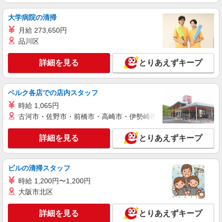
NEW
派遣社員
大学病院の清掃
株式会社キャリアパワー
月給 273,650円
私立大学医学部／秘書／研究費管理／スケジ
品川区
ュール管理／長期前提
時給1500円 ※交通費の別途支給あり（規定支
詳細を見る
とりあえずキープ
給）
東京都板橋区 ※自転車通勤も別途交通費支給
あり（規定支給）
ベルク各店での店内スタッフ
時給 1,065円
詳細を見る
キープ
古河市・佐野市・前橋市・高崎市・伊勢崎市・太田市・館林市・
NEW
派遣社員
詳細を見る
とりあえずキープ
パーソルテンプスタッフ株式会社 フィールドワーク東日本CC/26-
0544764
遊技台の製造［発注・納品・出荷などの事務
ビルの清掃スタッフ
×組み立てや検査］時給1700円
時給 1,200円〜1,200円
時給1700円
大阪市北区
東京都板橋区／最寄駅：志村坂上駅、北赤羽駅
詳細を見る
とりあえずキープ
詳細を見る
キープ