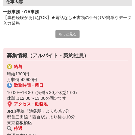
仕事内容
一般事務・OA事務
【事務経験があればOK】★電話なし★書類の仕分けや簡単なデータ
入力業務
●受領した書類の仕分け
もっと見る
●データ入力・内容確認
●書類の梱包・発送作業
※重たい書類は台車に乗せて運びます★PC業務は少なめです！難し
いPC操作はございません♪
募集情報（アルバイト・契約社員）
★電話対応なし！分からない事も聞きやすい環境です♪
給与
時給1300円
月収例 42900円
勤務時間・曜日
10:00〜16:30（実働5:30／休憩1:00）
休憩は12:00〜13:00の固定です
アクセス・勤務地
JR山手線「池袋駅」より徒歩7分
都営三田線「西台駅」より徒歩10分
東京都板橋区
待遇