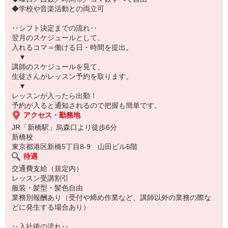
◆学校や音楽活動との両立可
‥シフト決定までの流れ‥
翌月のスケジュールとして、
入れるコマ＝働ける日・時間を提出。
▼
講師のスケジュールを見て、
生徒さんがレッスン予約を取ります。
▼
レッスンが入ったら出勤！
予約が入ると通知されるので把握も簡単です。
アクセス・勤務地
JR「新橋駅」烏森口より徒歩6分
新橋校
東京都港区新橋5丁目8-9 山田ビル5階
待遇
交通費支給（規定内）
レッスン受講割引
服装・髪型・髪色自由
業務別報酬あり（受付や締め作業など、講師以外の業務の際な
どに発生する場合あり）
‥入社後の流れ‥