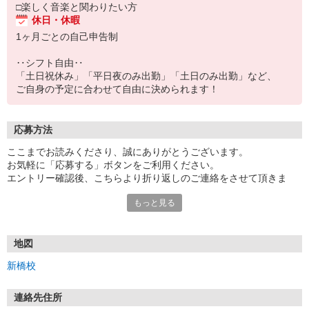
□楽しく音楽と関わりたい方
休日・休暇
1ヶ月ごとの自己申告制
‥シフト自由‥
「土日祝休み」「平日夜のみ出勤」「土日のみ出勤」など、
ご自身の予定に合わせて自由に決められます！
応募方法
ここまでお読みくださり、誠にありがとうございます。
お気軽に「応募する」ボタンをご利用ください。
エントリー確認後、こちらより折り返しのご連絡をさせて頂きま
す。
もっと見る
もし、1週間経っても返信がない場合は、
本社（03-5348-5252）までご連絡いただけますと幸いです。
地図
★WEBエントリーは24時間いつでも受付できます。
新橋校
★お電話の際は「講師採用ページを見た」と伝えるとスムーズで
す。
連絡先住所