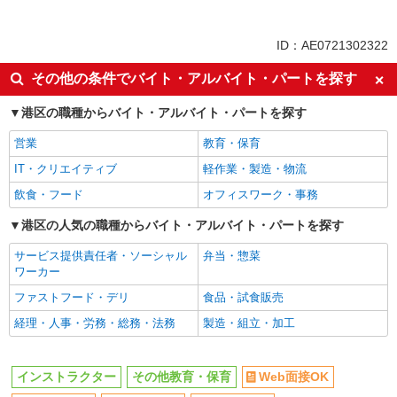
アルバイト
パート
同じ特徴から御成門駅の求人を探す
ID：AE0721302322
Web面接OK
未経験歓迎
その他の条件でバイト・アルバイト・パートを探す
大学生歓迎
女性活躍中
港区の職種からバイト・アルバイト・パートを探す
主婦・主夫歓迎
フリーター歓迎
営業
教育・保育
学歴不問
週2～3日勤務OK
IT・クリエイティブ
軽作業・製造・物流
10時～勤務OK
短時間勤務（1日4h以内）OK
飲食・フード
オフィスワーク・事務
時間や曜日が選べる・シフト自由
平日のみ勤務OK
土日祝のみ勤務OK
港区の人気の職種からバイト・アルバイト・パートを探す
昼
夕方
夜
サービス提供責任者・ソーシャル
弁当・惣菜
ワーカー
服装自由
髪型・髪色自由
ファストフード・デリ
食品・試食販売
扶養内勤務OK
副業・WワークOK
経理・人事・労務・総務・法務
製造・組立・加工
交通費支給
社割・特典あり
同じ職種から求人を探す
インストラクター
その他教育・保育
Web面接OK
教育・保育