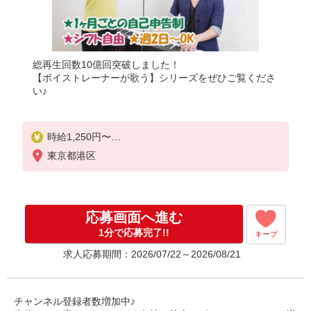
総再生回数10億回突破しました！
【ボイストレーナーが歌う】シリーズをぜひご覧くださ
い♪
時給1,250円〜
レッスン数に応じた完全歩合制
東京都港区
＝＝＝＝＝
【月収例】
※参考までにご確認ください。
応募画面へ進む
＝＝＝＝＝
◆平日の別のお仕事と両立するAさん：52,500円
1分で応募完了!!
キープ
平日2日夜間に4コマ（合計実働3時間）、
求人応募期間：2026/07/22～2026/08/21
土日のどちらかだけ6コマ（合計実働4.5時間）で
週3日（月12日）勤務した場合
◆土日のみ勤務するBさん：60,000円
1日8コマ（合計実働6時間）で週2日（月8日）勤務
チャンネル登録者数増加中♪
した場合