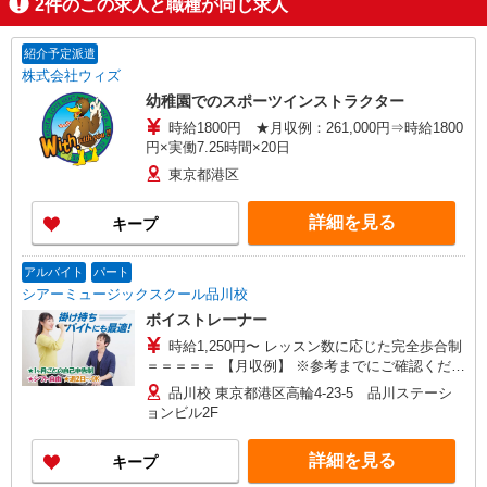
2
件のこの求人と職種が同じ求人
紹介予定派遣
株式会社ウィズ
幼稚園でのスポーツインストラクター
時給1800円 ★月収例：261,000円⇒時給1800
円×実働7.25時間×20日
東京都港区
詳細を見る
キープ
アルバイト
パート
シアーミュージックスクール品川校
ボイストレーナー
時給1,250円〜 レッスン数に応じた完全歩合制
＝＝＝＝＝ 【月収例】 ※参考までにご確認くださ
い。 ＝＝＝＝＝ ◆平日の別のお仕事と両立するA
品川校 東京都港区高輪4-23-5 品川ステーシ
さん：52,500円 平日2日夜間に4コマ（合計実働
ョンビル2F
3時間）、 土日のどちらかだけ6コマ（合計実働
4.5時間）で週3日（月12日）勤務した場合 ◆土日
詳細を見る
キープ
のみ勤務するBさん：60,000円 1日8コマ（合計
実働6時間）で週2日（月8日）勤務した場合 ＝＝