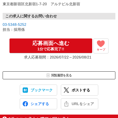
‥応募〜採用までの流れ‥
東京都新宿区北新宿1-7-20 アルテビル北新宿
「応募する」ボタンよりご応募ください。
▼
1次面接：リモートによるWEB面接を予定しています。
この求人に関するお問い合わせ
▼
03-5348-5252
2次面接：模擬レッスンおよび、スキル面での簡単なテストを実施し
担当：採用係
ます。
▼
採用！
応募画面へ進む
1分で応募完了!!
キープ
応募から採用までは早ければ2〜3週間程度です。
面接日のご希望によっては1ヶ月程度かかる場合もあります。
求人応募期間：2026/07/22～2026/08/21
あなたからのご応募をお待ちしております！
閲覧履歴を見る
ブックマーク
ポストする
シェアする
URLをシェア