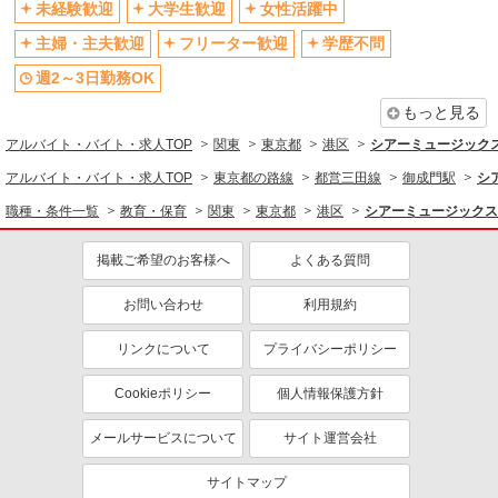
未経験歓迎
大学生歓迎
女性活躍中
同じ特徴から求人を探す
主婦・主夫歓迎
フリーター歓迎
学歴不問
未経験歓迎
大学生歓迎
週2～3日勤務OK
週2～3日勤務OK
短時間勤務（1日4h以内）OK
もっと見る
服装自由
扶養内勤務OK
アルバイト・バイト・求人TOP
関東
東京都
港区
シアーミュージック
副業・WワークOK
交通費支給
アルバイト・バイト・求人TOP
東京都の路線
都営三田線
御成門駅
シ
職種・条件一覧
教育・保育
関東
東京都
港区
シアーミュージックス
掲載ご希望のお客様へ
よくある質問
お問い合わせ
利用規約
リンクについて
プライバシーポリシー
Cookieポリシー
個人情報保護方針
メールサービスについて
サイト運営会社
サイトマップ