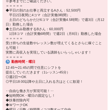
※参考までにご確認ください。
A.ありません。
＝＝＝＝＝
「カラオケで高得点を出したい」
◆平日の別のお仕事と両立するAさん：52,500円
「結婚式の余興で歌う曲を練習したい」など
平日2日夜間に4コマ（合計実働3時間）、
一人ひとりの希望を聞いた上で指導するので、
土日のどちらかだけ6コマ（合計実働4.5時間）で週3日（月12
自由度の高いレッスンができます。
日）勤務した場合
◆土日のみ勤務するBさん：60,000円
Q.指導経験がないから不安…
1日8コマ（合計実働6時間）で週2日（月8日）勤務した場合
A.講師の大半は未経験スタートです。
＝＝＝＝＝
万全の態勢でサポートするのでご心配なく！
受け持ちの生徒数やレッスン数が増えてくるとさらに稼ぐこと
も可能！
Q.音楽活動と両立できますか？
実際に高収入を実現している講師もいらっしゃいます！
A.自己申告制のシフトなので、
＝＝＝＝＝
プライベートの予定を優先できます。
勤務時間・曜日
実際に、バンドマン・主婦・会社員・学生など、
さまざまな方が活躍中！
12:45〜21:45の間で任意にシフトを
提出していただきます（1レッスン45分）
＼さらに／
◎週2日〜OK
会社として「歌ってみた」動画の投稿に力を入れています。
◎平日18:00以降や土日に入れる方はとくに歓迎！
社内公募で動画に出演できるチャンスもあり！
あなた自身の音楽経験の幅も広げていくことが可能です。
‥自由な働き方が実現可能！‥
◆短時間OK・曜日の固定なし！
◆扶養控除内可
◆ＷワークOK
◆曜日／日数／時間帯／コマ数すべて自由