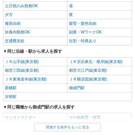
土日祝のみ勤務OK
昼
夕方
夜
服装自由
髪型・髪色自由
扶養内勤務OK
副業・WワークOK
交通費支給
社割・特典あり
同じ沿線・駅から求人を探す
ＪＲ山手線(東京都)
ＪＲ京浜東北・根岸線(東京都)
都営三田線(東京都)
都営大江戸線(東京都)
ＪＲ東海道本線(東京都)
ＪＲ横須賀線(東京都)
新橋駅
御成門駅
汐留駅
同じ職種から御成門駅の求人を探す
インストラクター
その他教育・保育
関連する条件をもっと見る
同じ雇用形態から御成門駅の求人を探す