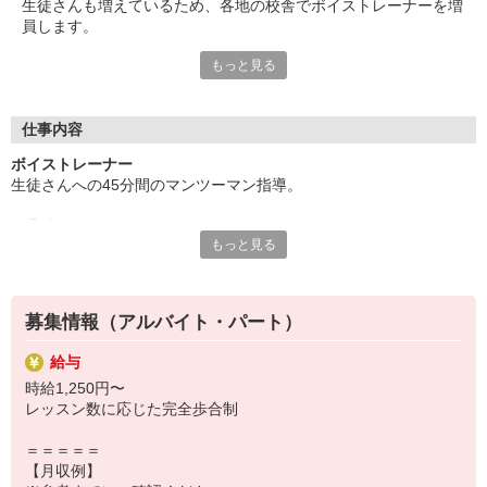
生徒さんも増えているため、各地の校舎でボイストレーナーを増
＝＝＝＝＝
員します。
受け持ちの生徒数やレッスン数が増えてくるとさら
に稼ぐことも可能！
もっと見る
◇◆“歌ってみた”動画で話題の音楽スクール◆◇
実際に高収入を実現している講師もいらっしゃいま
新たに専門の運用チームも発足し、
す！
ますます動画投稿に力を入れている『シアーミュージック』。
＝＝＝＝＝
動画の参加メンバーは、教える立場である先生たちも含めて毎回
仕事内容
社内公募で選出します。
ボイストレーナー
生徒さんへの45分間のマンツーマン指導。
「音楽表現の新しい経験を積みたい」
そんな風に意欲的に取り組める方にとっては、
‥具体的には‥
音楽活動の幅を広げるチャンスが豊富な環境です。
もっと見る
◆生徒さんの要望・目標のカウンセリング
◆基礎知識や楽譜の読み方など基本の指導・トレーニング
◇◆指導経験は問いません◆◇
◆実践的な指導・アドバイスなど
あなただけの個性やスキルを活かしたレッスンで、
生徒さんと一緒に音楽を楽しんでください！
募集情報（アルバイト・パート）
飛沫・空気感染対策のため、
生徒と講師が別々の部屋に分かれてレッスンします。
給与
時給1,250円〜
‥よくあるQ＆A‥
レッスン数に応じた完全歩合制
Q.どんな生徒さんがいるの？
A.小学生〜ご年配まで幅広い年代の方々です。
＝＝＝＝＝
【月収例】
Q.カリキュラムはある？