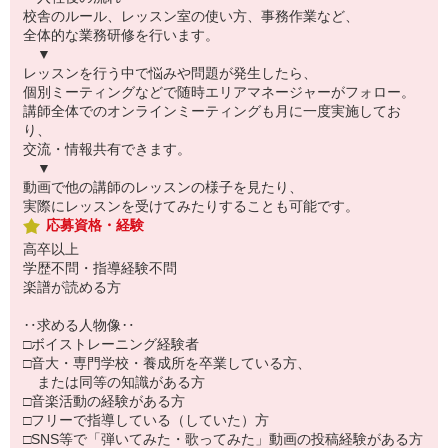
校舎のルール、レッスン室の使い方、事務作業など、
全体的な業務研修を行います。
▼
レッスンを行う中で悩みや問題が発生したら、
個別ミーティングなどで随時エリアマネージャーがフォロー。
講師全体でのオンラインミーティングも月に一度実施してお
り、
交流・情報共有できます。
▼
動画で他の講師のレッスンの様子を見たり、
実際にレッスンを受けてみたりすることも可能です。
応募資格・経験
高卒以上
学歴不問・指導経験不問
楽譜が読める方
‥求める人物像‥
□ボイストレーニング経験者
□音大・専門学校・養成所を卒業している方、
または同等の知識がある方
□音楽活動の経験がある方
□フリーで指導している（していた）方
□SNS等で「弾いてみた・歌ってみた」動画の投稿経験がある方