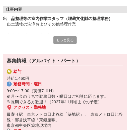
始めるにあたって、未経験の方や考古学の知識がない方も大丈
夫。
仕事内容
業務に関することは、イチから丁寧にお教えします。
出土品整理等の室内作業スタッフ（埋蔵文化財の整理業務）
・出土遺物の洗浄およびその他整理作業
作業を通じてリアルな歴史に触れることが出来るレアなお仕事で
す。
※文化財関係のお仕事が初めての方も丁寧に指導します。
「面白そうだな」と感じたらまずはお気軽にお問合せください。
もっと見る
募集情報（アルバイト・パート）
給与
時給1,460円
勤務時間・曜日
9:00〜17:00（実働7.０H）
※月〜金のうちで勤務日数・曜日はご相談に応じます。
※長期できる方歓迎！（2027年11月頃までの予定）
アクセス・勤務地
最寄り駅：東京メトロ日比谷線「築地駅」 、 東京メトロ日比谷
線・都営浅草線「東銀座駅」
東京都中央区築地現場内