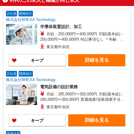
9
件のこの求人と職種が同じ求人
正社員
職業紹介
株式会社BREXA Technology
半導体装置設計、加工
月給：250,000円〜400,000円 月額(基本給)：
250,000円〜400,000円 特記事項なし ＊年齢、経
験、能力など考慮の上決定します。 昇給：年1回
東京都中央区
（4月） 賞与 年2回（7月、12月） 手当：時間外手
当(全額支給)、家族、住宅、引越費用負担、資格取
詳細を見る
キープ
得祝金、帰省旅費、出張、赴任など モデル年収：
700万円／37歳、650万円／31歳、490万円／28
歳、395万円／24歳 【賃金形態】 月給制（月給＝
正社員
職業紹介
基本給） 【試用期間】 あり 【試用期間詳細】 試
株式会社BREXA Technology
用期間（3ヶ月）試用期間中、条件に変更なし
電気設備の設計業務
月給：285,000円〜350,000円 月額(基本給)：
285,000円〜350,000円 普通残業/深夜残業手当：1
分単位で支給 賞与：年2回（7月・12月） 昇給：
東京都中央区
年1回（4月） ※スキル経験年数を考慮し話し合い
の上、優遇します。 【賃金形態】 月給制（月給＝
詳細を見る
キープ
基本給） 【試用期間】 あり 【試用期間詳細】 試
用期間（3ヶ月）試用期間中、条件に変更はござい
ません。
派遣社員