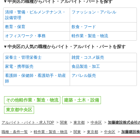
中央区の職種からバイト・アルバイト・パートを探す
清掃・警備・ビルメンテナンス・
ファッション・アパレル
設備管理
教育・保育
飲食・フード
オフィスワーク・事務
軽作業・製造・物流
中央区の人気の職種からバイト・アルバイト・パートを探す
栄養士・管理栄養士
雑貨・コスメ販売
家電・携帯販売
食品製造・加工
看護師・保健師・看護助手・助産
アパレル販売
師
その他軽作業・製造・物流
建築・土木・設備
東京都中央区
アルバイト・バイト・求人TOP
関東
東京都
中央区
加藤建設株式会社
職種・条件一覧
軽作業・製造・物流
関東
東京都
中央区
加藤建設株