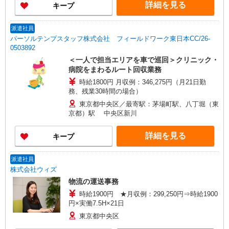
詳細を見る
キープ
派遣社員
パーソルテンプスタッフ株式会社 フィールドワーク東日本CC/26-
0503892
＜一人で担当エリアを車で巡回＞クリニック・
病院をまわるルート回収業務
時給1800円 月収例：346,275円（月21日勤
務、残業30時間の場合）
東京都中央区／最寄駅：茅場町駅、八丁堀（東
京都）駅 中央区新川
詳細を見る
キープ
派遣社員
株式会社ウィズ
物流の運送事務
時給1900円 ★月収例：299,250円⇒時給1900
円×実働7.5H×21日
東京都中央区