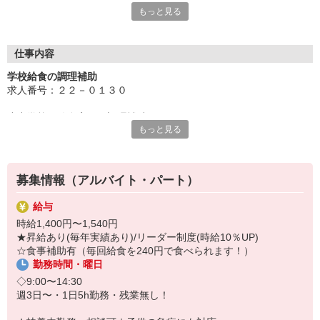
もっと見る
【仕事内容】
学校給食の調理補助のお仕事です。
主な業務は、野菜の皮むきやカット、配膳、食器のセットなど
カンタンで始めやすい作業が多いので、未経験の方でも安心して
仕事内容
働けます！
学校給食の調理補助
求人番号：２２－０１３０
■おすすめポイント
・未経験OK・年齢不問
小中学校の給食室での調理補助
調理は社員が担当するため、補助的な作業をお任せします
もっと見る
調理は社員が担当するので
家事経験があればすぐに活躍可能。作業手順は丁寧にサポートし
調理における補助的作業をお任せします
ます。
〜具体的には〜
・平日のみ勤務・長期休暇あり
募集情報（アルバイト・パート）
・野菜の皮むき、カット
土日祝日休みのほか、春夏冬の長期休暇もあるので、家庭との両
・揚物、焼物の成形
立がしやすいです。
給与
・料理や食器を人数分に分ける
時給1,400円〜1,540円
・食器の洗浄・片付けをして終了！
・資格習得支援あり
★昇給あり(毎年実績あり)/リーダー制度(時給10％UP)
調理師免許の取得サポート有、社員へのステップアップも可！
☆食事補助有（毎回給食を240円で食べられます！）
□作業工程表によりその日の作業を見える化
勤務時間・曜日
□入社時の研修有
■スタッフの声
（本社スタッフより衛生管理の基礎について）
◇9:00〜14:30
・「自分の子どもとお休みが合うので助かっています♪」
□ステップアップも可能！
週3日〜・1日5h勤務・残業無し！
・「家庭で給食についての共通の話題が出るのがうれしいです」
調理師免許取得のサポート有
・「自宅でのお料理のレパートリーが増えました！」