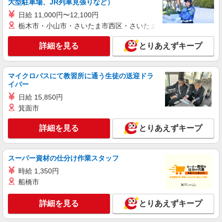
大型駐車場、JR列車見張りなど）
時給1,700円以上 試用期間中 時給1,700円以上
日給 11,000円〜12,100円
(試用期間2ヶ月) 残業が発生した場合、残業代を1
栃木市・小山市・さいたま市西区・さいたま市岩槻区・久喜市・
分単位で別途支給します。
グレースメイト鷺ノ宮参番館 （東京都練馬区
中村南3-24-12）
詳細を見る
とりあえずキープ
詳細を見る
キープ
マイクロバスにて教習所に通う生徒の送迎ドラ
イバー
アルバイト
パート
コンパスグループ・ジャパン株式会社 39409_p
日給 15,850円
箕面市
調理補助【アルバイト・パート】
時給1,250円以上 試用期間中 時給1,250円以上
詳細を見る
とりあえずキープ
(試用期間2ヶ月) 残業が発生した場合、残業代を1
分単位で別途支給します。
グレースメイト鷺ノ宮弐番館 （東京都練馬区
中村3-32-2 コンパスグループ厨房内）
スーパー資材の仕分け作業スタッフ
時給 1,350円
詳細を見る
キープ
船橋市
アルバイト
パート
詳細を見る
とりあえずキープ
SOMPOケア ラヴィーレ 鷺ノ宮
調理・食器洗浄・発注