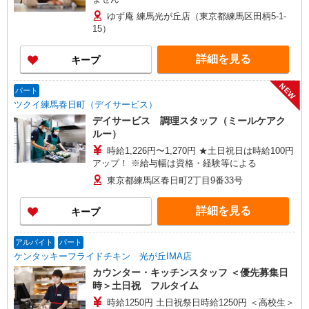
ゆず庵 練馬光が丘店（東京都練馬区田柄5-1-
15）
詳細を見る
キープ
NEW
パート
ツクイ練馬春日町（デイサービス）
デイサービス 調理スタッフ（ミールケアク
ルー）
時給1,226円〜1,270円 ★土日祝日は時給100円
アップ！ ※給与幅は資格・経験等による
東京都練馬区春日町2丁目9番33号
詳細を見る
キープ
アルバイト
パート
ケンタッキーフライドチキン 光が丘IMA店
カウンター・キッチンスタッフ ＜優先募集日
時＞土日祝 フルタイム
時給1250円 土日祝祭日時給1250円 ＜高校生＞