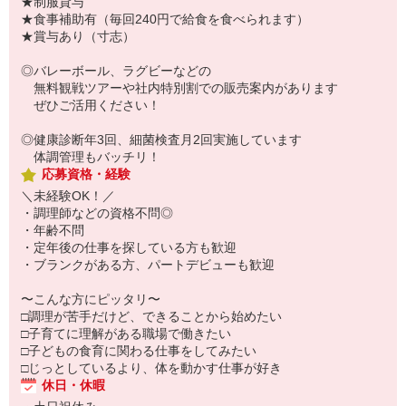
★制服貸与
★食事補助有（毎回240円で給食を食べられます）
★賞与あり（寸志）
◎バレーボール、ラグビーなどの
無料観戦ツアーや社内特別割での販売案内があります
ぜひご活用ください！
◎健康診断年3回、細菌検査月2回実施しています
体調管理もバッチリ！
応募資格・経験
＼未経験OK！／
・調理師などの資格不問◎
・年齢不問
・定年後の仕事を探している方も歓迎
・ブランクがある方、パートデビューも歓迎
〜こんな方にピッタリ〜
□調理が苦手だけど、できることから始めたい
□子育てに理解がある職場で働きたい
□子どもの食育に関わる仕事をしてみたい
□じっとしているより、体を動かす仕事が好き
休日・休暇