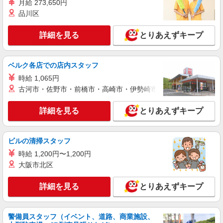
月給 273,650円
調理師【アルバイト・パート】
品川区
時給1,600円以上 試用期間中 時給1,600円以上
(試用期間2ヶ月) 残業が発生した場合、残業代を1
詳細を見る
分単位で別途支給します。
とりあえずキープ
ベネッセ大泉学園保育園 （東京都練馬区東大
泉1-17-3）
ベルク各店での店内スタッフ
詳細を見る
キープ
時給 1,065円
古河市・佐野市・前橋市・高崎市・伊勢崎市・太田市・館林市・
アルバイト
パート
コンパスグループ・ジャパン株式会社 39188_p
詳細を見る
とりあえずキープ
調理師【アルバイト・パート】
時給1,600円以上 試用期間中 時給1,600円以上
(試用期間2ヶ月) 残業が発生した場合、残業代を1
ビルの清掃スタッフ
分単位で別途支給します。
くらら中村橋 （東京都練馬区中村3-40-4 く
時給 1,200円〜1,200円
らら中村橋内）
大阪市北区
詳細を見る
キープ
詳細を見る
とりあえずキープ
アルバイト
パート
コンパスグループ・ジャパン株式会社 39478_p
警備員スタッフ（イベント、道路、商業施設、
調理師【アルバイト・パート】