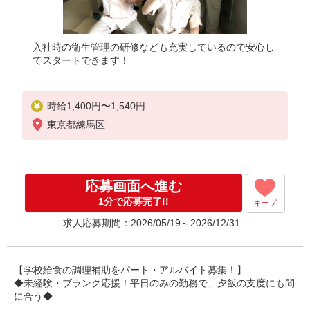
入社時の衛生管理の研修なども充実しているので安心し
てスタートできます！
時給1,400円〜1,540円
★昇給あり(毎年実績あり)/リーダー制度(時給10％UP
東京都練馬区
)
☆食事補助有（毎回給食を240円で食べられます！）
応募画面へ進む
1分で応募完了!!
キープ
求人応募期間：2026/05/19～2026/12/31
【学校給食の調理補助をパート・アルバイト募集！】
◆未経験・ブランク応援！平日のみの勤務で、夕飯の支度にも間
に合う◆