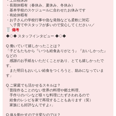
・土日祝休み
・長期休暇有（春休み、夏休み、冬休み）
基本学校のスケジュールに合わせたお休みです
・有給休暇有
・お子さんの学校行事や急な発熱なども柔軟に対応
＼子育て中スタッフが多いので安心してください♪／
備考
◆◇◆ スタッフインタビュー ◆◇◆
Q.働いていて嬉しかったことは？
「子どもたちから『いつも給食ありがとう』『おいしかった』
などの
感謝のお手紙をいただくことがあり、とても嬉しかったで
す。
また明日もおいしい給食をつくろうと、励みになっていま
す」
Q.ご家庭でも活かせるスキルは？
「普段作ることのない世界の料理や郷土料理、
手作りのパンなど様々な料理にたずさわれるので
給食のレシピを家で再現することもあります（笑）
家族にも好評なんですよ♪」
Q.体を動かすので大変なのでは？