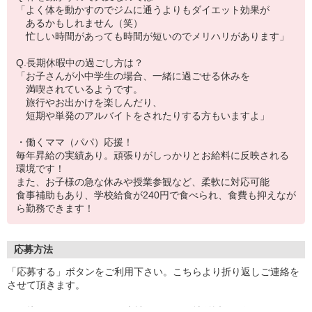
「よく体を動かすのでジムに通うよりもダイエット効果が
あるかもしれません（笑）
忙しい時間があっても時間が短いのでメリハリがあります」
Q.長期休暇中の過ごし方は？
「お子さんが小中学生の場合、一緒に過ごせる休みを
満喫されているようです。
旅行やお出かけを楽しんだり、
短期や単発のアルバイトをされたりする方もいますよ」
・働くママ（パパ）応援！
毎年昇給の実績あり。頑張りがしっかりとお給料に反映される
環境です！
また、お子様の急な休みや授業参観など、柔軟に対応可能
食事補助もあり、学校給食が240円で食べられ、食費も抑えなが
ら勤務できます！
応募方法
「応募する」ボタンをご利用下さい。こちらより折り返しご連絡を
させて頂きます。
※面接はNECライベックス本社もしくは現地付近にて行います。(子