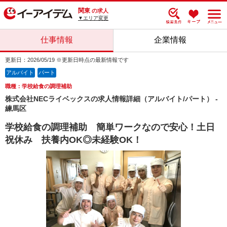
関東
の求人
▼エリア変更
仕事情報
企業情報
更新日：2026/05/19 ※更新日時点の最新情報です
アルバイト
パート
職種：学校給食の調理補助
株式会社NECライベックスの求人情報詳細（アルバイト/パート） -
練馬区
学校給食の調理補助 簡単ワークなので安心！土日
祝休み 扶養内OK◎未経験OK！