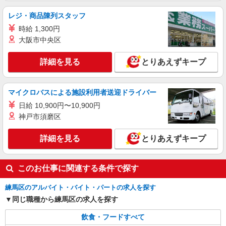
(試用期間2ヶ月) 残業が発生した場合、残業代を1
分単位で別途支給します。
グランダ練馬 （東京都練馬区豊玉南2-27-
レジ・商品陳列スタッフ
12）
時給 1,300円
大阪市中央区
詳細を見る
キープ
詳細を見る
とりあえずキープ
アルバイト
パート
コンパスグループ・ジャパン株式会社 39416_p
調理師【アルバイト・パート】
マイクロバスによる施設利用者送迎ドライバー
時給1,700円以上 試用期間中 時給1,700円以上
日給 10,900円〜10,900円
(試用期間2ヶ月) 残業が発生した場合、残業代を1
神戸市須磨区
分単位で別途支給します。
グレースメイト練馬桜台 （東京都練馬区桜台
5丁目17番17号）
詳細を見る
とりあえずキープ
詳細を見る
キープ
このお仕事に関連する条件で探す
練馬区のアルバイト・バイト・パートの求人を探す
同じ職種から練馬区の求人を探す
飲食・フードすべて