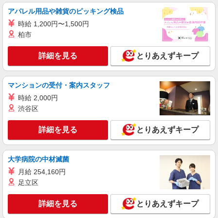
時給1290円〜1440円 ※経験等による ★早朝時
アパレル用品や雑貨のピッキング検品
給（5:00〜8:00）時給＋100円 ★希望収入があり
時給 1,200円〜1,500円
ましたら、ご相談いただければ希望条件に合うか
東京都練馬区中村南3丁目23-11
の確認もいたします。 ★時間外手当別途支給 ★上
柏市
記金額は働きがい向上手当を含みます。 ★働きが
詳細を見る
キープ
い向上手当※26年6月改定（地域により異なる）
詳細を見る
とりあえずキープ
社会保険加入者は更に＋50円
アルバイト
パート
コンパスグループ・ジャパン株式会社 39599_p
マンションの受付・案内スタッフ
調理補助【アルバイト・パート】
時給 2,000円
時給1,300円以上 試用期間中 時給1,300円以上
渋谷区
(試用期間2ヶ月) 残業が発生した場合、残業代を1
分単位で別途支給します。
石神井クラシック・コミュニティ （東京都練
詳細を見る
とりあえずキープ
馬区石神井台7-16-11）
詳細を見る
キープ
大学病院の中材滅菌
月給 254,160円
アルバイト
パート
足立区
コンパスグループ・ジャパン株式会社 39498_p
調理師【アルバイト・パート】
詳細を見る
とりあえずキープ
時給1,600円以上 試用期間中 時給1,600円以上