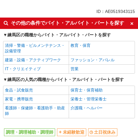
同じ特徴から練馬春日町駅の求人を探す
ID：AE0519343115
未経験歓迎
土日祝休み
その他の条件でバイト・アルバイト・パートを探す
自転車通勤OK
扶養内勤務OK
練馬区の職種からバイト・アルバイト・パートを探す
交通費支給
まかない・食事補助
清掃・警備・ビルメンテナンス・
教育・保育
制服貸与
設備管理
同じ職種から求人を探す
建築・設備・アクティブワーク
ファッション・アパレル
飲食・フード
IT・クリエイティブ
営業
調理・調理補助・調理師
練馬区の人気の職種からバイト・アルバイト・パートを探す
同じ特徴から求人を探す
食品・試食販売
保育士・保育補助
未経験歓迎
家電・携帯販売
土日祝休み
栄養士・管理栄養士
扶養内勤務OK
看護師・保健師・看護助手・助産
交通費支給
介護職・ヘルパー
師
まかない・食事補助
調理・調理補助・調理師
未経験歓迎
土日祝休み