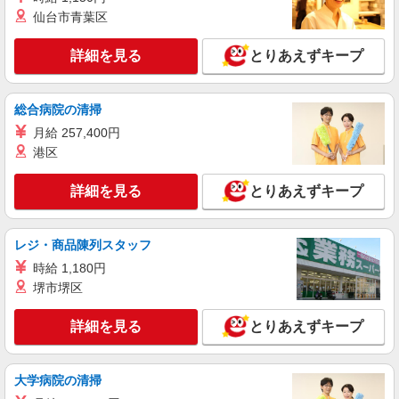
アルバイト
パート
仙台市青葉区
ケンタッキーフライドチキン 石神井公園店
カウンター・キッチンスタッフ ＜優先募集日
詳細を見る
とりあえずキープ
時＞平日（月〜金） 9:00〜14:00
時給1250円
東京都練馬区石神井町3-20-16
総合病院の清掃
月給 257,400円
詳細を見る
キープ
港区
アルバイト
パート
詳細を見る
とりあえずキープ
ケンタッキーフライドチキン 練馬駅前店
カウンター・キッチンスタッフ ＜優先募集日
時＞土日祝 18:00〜23:00
レジ・商品陳列スタッフ
時給1250円
時給 1,180円
堺市堺区
東京都練馬区豊玉北5-19-13
詳細を見る
とりあえずキープ
詳細を見る
キープ
アルバイト
パート
大学病院の清掃
コンパスグループ・ジャパン株式会社 39396_p