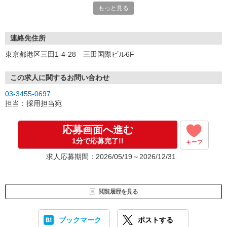
もっと見る
連れ面接可)
※履歴書は不要です。面接時に簡単なエントリーシートをご記入い
ただきます。
KANECL
連絡先住所
東京都港区三田1-4-28 三田国際ビル6F
この求人に関するお問い合わせ
03-3455-0697
担当：採用担当宛
応募画面へ進む
1分で応募完了!!
キープ
求人応募期間：2026/05/19～2026/12/31
閲覧履歴を見る
ブックマーク
ポストする