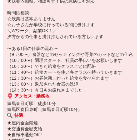
資格取得後に社員へキャリアアップされる方もいます
★扶養内勤務、相談可☆子供の急病にも対応
・「体を程よく動かす仕事なので、自粛中の運動不足が解消でき
ました（笑）」
〜活躍しているメンバー〜
時間応相談
20代〜60代の方が多く活躍中
☆残業は基本ありません
主婦（夫）、フリーター、Wワーカー活躍中
☆お子さんが学校に行っている間に働けます
＼Wワーク、副業OK！／
夕方からの仕事と掛け持ちされている方もいます
〜ある1日の仕事の流れ〜
（9：00〜）食器などのセッティングや野菜のカットなどの仕込
（10：00〜）調理スタート、社員の手伝いをお願いします
（10：30〜）できた給食をクラスごとに配缶
（11：40〜）給食カートを使い各クラスへ持っていきます
（12：30〜）お昼休憩、作った給食を食べられます
（13：00〜）返却された食器の洗浄
（14：30〜）今日もお疲れさまでした！
アクセス・勤務地
練馬春日町駅 徒歩10分
練馬区春日東町（練馬春日町駅10分）
待遇
★屋内全面禁煙
★交通費全額支給
★自転車通勤OK！