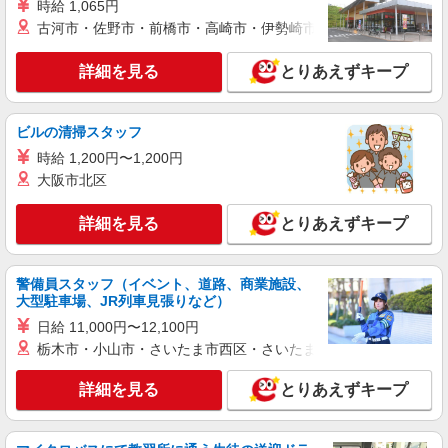
時給 1,065円
詳細を見る
キープ
古河市・佐野市・前橋市・高崎市・伊勢崎市・太田市・館林市・
NEW
派遣社員
詳細を見る
とりあえずキープ
セントスタッフ株式会社 横浜支店（19427)
保育士
ビルの清掃スタッフ
【保育士資格必須】 ・ 時給：1,400円〜1,600
円 ※ 交通費別途支給 ※試用期間なし ※雇用期間
時給 1,200円〜1,200円
の定めあり ※給与幅は経験・能力による
神奈川県横浜市神奈川区桐畑
大阪市北区
詳細を見る
詳細を見る
とりあえずキープ
キープ
NEW
派遣社員
警備員スタッフ（イベント、道路、商業施設、
セントスタッフ株式会社 横浜支店（19426)
大型駐車場、JR列車見張りなど）
保育士
日給 11,000円〜12,100円
【保育士資格必須】 時給：1,500円〜 ※交通
栃木市・小山市・さいたま市西区・さいたま市岩槻区・久喜市・
費全額別途支給 ※試用期間なし ※雇用期間の定め
あり ※給与幅は経験・能力による
神奈川県横浜市神奈川区白楽
詳細を見る
とりあえずキープ
詳細を見る
キープ