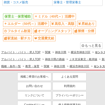
雑貨・コスメ販売
栄養士・管理栄養士
同じ特徴から求人を探す
ミドル（40代～）活躍中
オープニングスタッフ
保育士・保育補助
ミドル（40代～）活躍中
交通費支給
社会保険あり
エルダー（50代～）活躍中
高収入・高額
昇給あり
産休・育休取得実績あり
フルタイム歓迎
オープニングスタッフ
禁煙・分煙
駅直結・駅チカ
交通費支給
もっと見る
アルバイト・バイト・求人TOP
関東
神奈川県
横浜市神奈川区
セント
アルバイト・バイト・求人TOP
神奈川県の路線
ＪＲ京浜東北・根岸線
新
職種・条件一覧
教育・保育
関東
神奈川県
横浜市神奈川区
セントス
掲載ご希望のお客様へ
よくある質問
お問い合わせ
利用規約
リンクについて
プライバシーポリシー
Cookieポリシー
個人情報保護方針