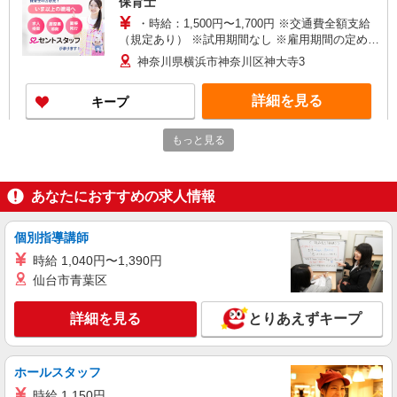
保育士
・時給：1,500円〜1,700円 ※交通費全額支給
（規定あり） ※試用期間なし ※雇用期間の定めあ
り ※給与幅は経験・能力による
神奈川県横浜市神奈川区神大寺3
詳細を見る
キープ
NEW
もっと見る
派遣社員
セントスタッフ株式会社 横浜支店（28957)
保育士
あなたにおすすめの求人情報
【保育士資格必須】 時給：1,500円〜 ※交通
費全額別途支給 ※試用期間なし ※雇用期間の定め
あり ※給与幅は経験・能力による
個別指導講師
神奈川県横浜市神奈川区三ツ沢東町2
時給 1,040円〜1,390円
詳細を見る
仙台市青葉区
キープ
NEW
詳細を見る
とりあえずキープ
派遣社員
セントスタッフ株式会社 横浜支店（26388)
保育士
ホールスタッフ
【保育士資格必須】 時給：1,500円〜 ※交通
時給 1,150円
費全額別途支給 ※試用期間なし ※雇用期間の定め