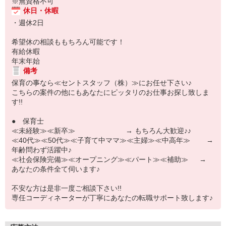
※無資格不可
休日・休暇
・週休2日
希望休の相談ももちろん可能です！
有給休暇
年末年始
備考
保育の事なら≪セントスタッフ（株）≫にお任せ下さい♪
こちらの案件の他にもあなたにピッタリのお仕事お探し致しま
す!!
● 保育士
≪未経験≫≪新卒≫ → もちろん大歓迎♪♪
≪40代≫≪50代≫≪子育て中ママ≫≪主婦≫≪中高年≫ →
年齢問わず活躍中♪
≪社会保険完備≫≪オープニング≫≪パート≫≪補助≫ →
あなたの条件全て伺います♪
不安な方は是非一度ご相談下さい!!
専任コーディネーターが丁寧にあなたの転職サポート致します♪