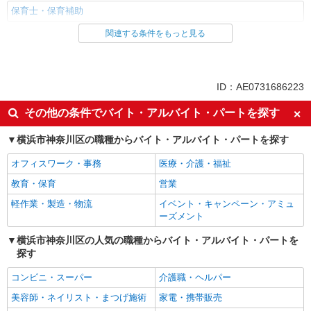
保育士・保育補助
関連する条件をもっと見る
同じ雇用形態から新子安駅の求人を探す
派遣社員
同じ特徴から新子安駅の求人を探す
ID：AE0731686223
ミドル（40代～）活躍中
エルダー（50代～）活躍中
その他の条件でバイト・アルバイト・パートを探す
高収入・高額
昇給あり
横浜市神奈川区の職種からバイト・アルバイト・パートを探す
フルタイム歓迎
オープニングスタッフ
オフィスワーク・事務
医療・介護・福祉
禁煙・分煙
駅直結・駅チカ
教育・保育
営業
交通費支給
社会保険あり
軽作業・製造・物流
イベント・キャンペーン・アミュ
産休・育休取得実績あり
退職金・財形貯蓄制度あり
ーズメント
研修制度あり
横浜市神奈川区の人気の職種からバイト・アルバイト・パートを
同じ職種から求人を探す
探す
教育・保育
コンビニ・スーパー
介護職・ヘルパー
保育士・保育補助
美容師・ネイリスト・まつげ施術
家電・携帯販売