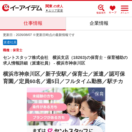
関東
の求人
▼エリア変更
仕事情報
企業情報
更新日：2026/08/07 ※更新日時点の最新情報です
派遣社員
職種：保育士
セントスタッフ株式会社 横浜支店（18263)の保育士・保育補助の
求人情報詳細（派遣社員） - 横浜市神奈川区
横浜市神奈川区／新子安駅／保育士／派遣／認可保
育園／定員60名／週5日／フルタイム勤務／駅チカ