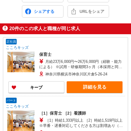
シェアする
URLをシェア
20
件のこの求人と職種が同じ求人
正社員
こころキッズ
保育士
月給23万6,000円〜26万6,000円（経験・能力
による） ※試用・研修期間3ヶ月（本採用と同
じ）
神奈川県横浜市神奈川区片倉5-26-24
詳細を見る
キープ
パート
こころキッズ
［1］保育士 ［2］看護師
［1］時給1,333円以上 ［2］時給1,519円以上
※早番・遅番対応してくださる方は割増あり（応
相談） ※試用・研修期間3ヶ月（本採用と同じ）