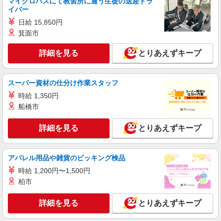
マイクロバスにて教習所に通う生徒の送迎ドラ
NEW
イバー
派遣社員
セントスタッフ株式会社 横浜支店（18263)
日給 15,850円
保育士
箕面市
【保育士資格必須】 時給：1,500円〜1,700円
詳細を見る
とりあえずキープ
※交通費全額別途支給 ※試用期間なし ※雇用期間
の定めあり ※給与幅は経験・能力による
神奈川県横浜市神奈川区子安通3
スーパー資材の仕分け作業スタッフ
詳細を見る
キープ
時給 1,350円
船橋市
NEW
派遣社員
セントスタッフ株式会社 横浜支店（21502)
詳細を見る
とりあえずキープ
保育士
【保育士資格必須】 時給：1,500円〜 ※交通
費全額別途支給 ※試用期間なし ※雇用期間の定め
アパレル用品や雑貨のピッキング検品
あり ※給与幅は経験・能力による
神奈川県横浜市神奈川区亀住町4
時給 1,200円〜1,500円
柏市
詳細を見る
キープ
詳細を見る
とりあえずキープ
NEW
派遣社員
セントスタッフ株式会社 横浜支店（19334)