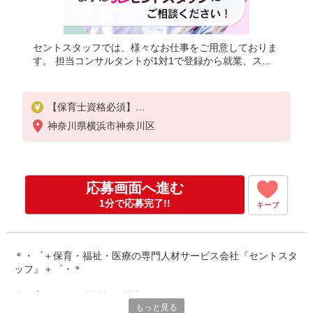
セントスタッフでは、様々なお仕事をご用意しておりま
す。 担当コンサルタントが1対1で登録から就業、ス...
【保育士資格必須】
神奈川県横浜市神奈川区
時給：1,500円〜1,700円
※交通費全額別途支給
※試用期間なし
応募画面へ進む
※雇用期間の定めあり
1分で応募完了!!
キープ
※給与幅は経験・能力による
＊・゜＋保育・福祉・医療の専門人材サービス会社『セントスタ
ッフ』＋゜・＊
◎保育園のお仕事情報が満載です！
もっと見る
保育専門の人材サービスをしているからこそ、豊富な求人情報を