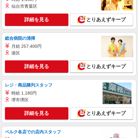
あり ※給与幅は経験・能力による
仙台市青葉区
神奈川県横浜市神奈川区東神奈川1
詳細を見る
とりあえずキープ
詳細を見る
キープ
NEW
派遣社員
総合病院の清掃
セントスタッフ株式会社 横浜支店（10591)
月給 257,400円
保育士
港区
【保育士資格必須】 時給：1,500円〜1,700円
※交通費全額別途支給 ※試用期間なし ※雇用期間
詳細を見る
とりあえずキープ
の定めあり ※給与幅は経験・能力による
神奈川県横浜市神奈川区亀住町1
詳細を見る
キープ
レジ・商品陳列スタッフ
時給 1,180円
NEW
派遣社員
堺市堺区
セントスタッフ株式会社 横浜支店（19427)
保育士
詳細を見る
とりあえずキープ
【保育士資格必須】 ・ 時給：1,400円〜1,600
円 ※ 交通費別途支給 ※試用期間なし ※雇用期間
の定めあり ※給与幅は経験・能力による
神奈川県横浜市神奈川区桐畑
ベルク各店での店内スタッフ