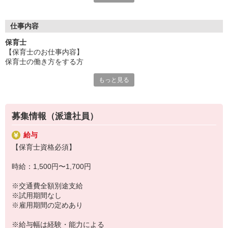
ご用意！
「せっかくなら通いやすい園が良い」「こんな園を探している」
「短時間で探してる」「いずれ正職員になりたい！」
仕事内容
など、あなたのご要望や気になることは何でも相談して下さい
保育士
ネ！
【保育士のお仕事内容】
保育士の働き方をする方
もっと見る
≪クラス運営に係る業務全般≫
・クラス担任のお手伝い
・食事、排泄、着脱の介助
・日々の遊びの提供
募集情報（派遣社員）
・簡単な書類業務
・個別経過記録の作成
給与
・簡単な保護者様対応
【保育士資格必須】
・消毒、清掃業務
・お子さまの見守り
時給：1,500円〜1,700円
・・・等
※交通費全額別途支給
※試用期間なし
※雇用期間の定めあり
※給与幅は経験・能力による