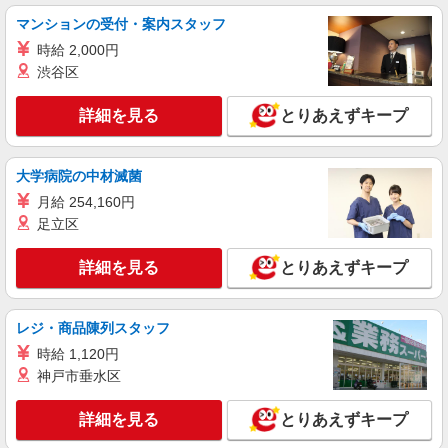
保育士
マンションの受付・案内スタッフ
・時給：1,500円〜1,700円 ※交通費別途支給
時給 2,000円
※試用期間なし ※雇用期間の定めあり ※給与幅は
渋谷区
経験・能力による
神奈川県横浜市神奈川区神大寺4
詳細を見る
とりあえずキープ
詳細を見る
キープ
NEW
大学病院の中材滅菌
派遣社員
セントスタッフ株式会社 横浜支店（26139)
月給 254,160円
保育士
足立区
【保育士資格必須】 時給：1,500円〜 ※交通
費全額別途支給 ※試用期間なし ※雇用期間の定め
詳細を見る
とりあえずキープ
あり ※給与幅は経験・能力による
神奈川県横浜市神奈川区三ツ沢中町
レジ・商品陳列スタッフ
詳細を見る
キープ
時給 1,120円
NEW
神戸市垂水区
派遣社員
セントスタッフ株式会社 横浜支店（10553)
詳細を見る
とりあえずキープ
保育士
【保育士資格必須】 時給：1,500円〜 ※交通