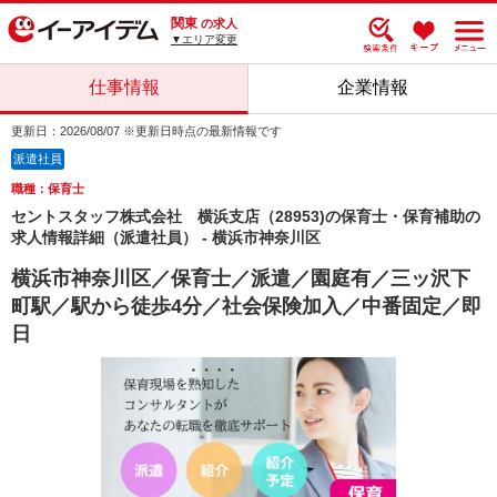
関東
の求人
▼エリア変更
仕事情報
企業情報
更新日：2026/08/07 ※更新日時点の最新情報です
派遣社員
職種：保育士
セントスタッフ株式会社 横浜支店（28953)の保育士・保育補助の
求人情報詳細（派遣社員） - 横浜市神奈川区
横浜市神奈川区／保育士／派遣／園庭有／三ッ沢下
町駅／駅から徒歩4分／社会保険加入／中番固定／即
日