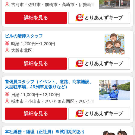
詳細を見る
キープ
古河市・佐野市・前橋市・高崎市・伊勢崎市・太田市・館林市・
派遣社員
詳細を見る
とりあえずキープ
セントスタッフ株式会社 横浜支店（21502)
保育士
ビルの清掃スタッフ
【保育士資格必須】 時給：1,500円〜 ※交通
費全額別途支給 ※試用期間なし ※雇用期間の定め
時給 1,200円〜1,200円
あり ※給与幅は経験・能力による
神奈川県横浜市神奈川区亀住町4
大阪市北区
詳細を見る
詳細を見る
とりあえずキープ
キープ
派遣社員
警備員スタッフ（イベント、道路、商業施設、
セントスタッフ株式会社 横浜支店（28957)
大型駐車場、JR列車見張りなど）
保育士
日給 11,000円〜12,100円
【保育士資格必須】 時給：1,500円〜 ※交通
栃木市・小山市・さいたま市西区・さいたま市岩槻区・久喜市・
費全額別途支給 ※試用期間なし ※雇用期間の定め
あり ※給与幅は経験・能力による
神奈川県横浜市神奈川区三ツ沢東町2
詳細を見る
とりあえずキープ
詳細を見る
キープ
本社総務・経理（正社員）※試用期間あり