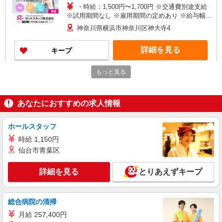
・時給：1,500円〜1,700円 ※交通費別途支給
※試用期間なし ※雇用期間の定めあり ※給与幅は
経験・能力による
神奈川県横浜市神奈川区神大寺4
詳細を見る
キープ
もっと見る
派遣社員
セントスタッフ株式会社 横浜支店（18947)
保育士
あなたにおすすめの求人情報
【保育士資格必須】 時給：1,350円〜 早番の
ため時給アップ！ ※交通費全額別途支給 ※試用期
間なし ※雇用期間の定めあり ※給与幅は経験・能
ホールスタッフ
神奈川県横浜市神奈川区白楽6
力による
時給 1,150円
詳細を見る
仙台市青葉区
キープ
詳細を見る
とりあえずキープ
派遣社員
セントスタッフ株式会社 横浜支店（19426)
保育士
総合病院の清掃
【保育士資格必須】 時給：1,500円〜 ※交通
月給 257,400円
費全額別途支給 ※試用期間なし ※雇用期間の定め