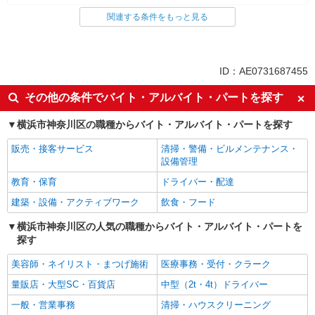
関連する条件をもっと見る
同じ雇用形態から三ツ沢下町駅の求人を探す
派遣社員
同じ特徴から三ツ沢下町駅の求人を探す
ID：AE0731687455
ミドル（40代～）活躍中
エルダー（50代～）活躍中
その他の条件でバイト・アルバイト・パートを探す
高収入・高額
昇給あり
横浜市神奈川区の職種からバイト・アルバイト・パートを探す
オープニングスタッフ
禁煙・分煙
販売・接客サービス
清掃・警備・ビルメンテナンス・
駅直結・駅チカ
交通費支給
設備管理
社会保険あり
産休・育休取得実績あり
教育・保育
ドライバー・配達
退職金・財形貯蓄制度あり
研修制度あり
建築・設備・アクティブワーク
飲食・フード
同じ職種から求人を探す
横浜市神奈川区の人気の職種からバイト・アルバイト・パートを
探す
教育・保育
保育士・保育補助
美容師・ネイリスト・まつげ施術
医療事務・受付・クラーク
量販店・大型SC・百貨店
中型（2t・4t）ドライバー
同じ特徴から求人を探す
一般・営業事務
清掃・ハウスクリーニング
ミドル（40代～）活躍中
オープニングスタッフ