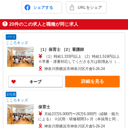
シェアする
URLをシェア
20
件のこの求人と職種が同じ求人
パート
こころキッズ
［1］保育士 ［2］看護師
［1］時給1,333円以上 ［2］時給1,519円以上
※早番・遅番対応してくださる方は割増あり（応
相談） ※試用・研修期間3ヶ月（本採用と同じ）
神奈川県横浜市神奈川区片倉5-26-24
詳細を見る
キープ
正社員
こころキッズ
保育士
月給23万6,000円〜26万6,000円（経験・能力
による） ※試用・研修期間3ヶ月（本採用と同
じ）
神奈川県横浜市神奈川区片倉5-26-24