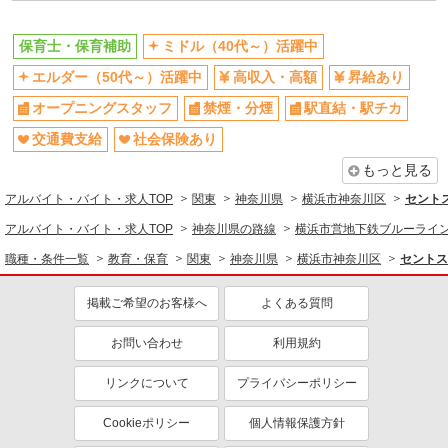
交通費支給
社会保険あり
保育士・保育補助
ミドル（40代～）活躍中
産休・育休取得実績あり
エルダー（50代～）活躍中
高収入・高額
昇給あり
オープニングスタッフ
禁煙・分煙
駅直結・駅チカ
交通費支給
社会保険あり
もっと見る
アルバイト・バイト・求人TOP
関東
神奈川県
横浜市神奈川区
セント
アルバイト・バイト・求人TOP
神奈川県の路線
横浜市営地下鉄ブルーライ
職種・条件一覧
教育・保育
関東
神奈川県
横浜市神奈川区
セントス
掲載ご希望のお客様へ
よくある質問
お問い合わせ
利用規約
リンクについて
プライバシーポリシー
Cookieポリシー
個人情報保護方針