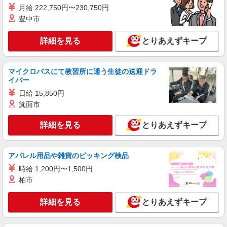
派遣社員
月給 222,750円〜230,750円
セントスタッフ株式会社 横浜支店（19334)
豊中市
保育士
・時給：1,500円〜1,700円 ※交通費別途支給
詳細を見る
とりあえずキープ
※試用期間なし ※雇用期間の定めあり ※給与幅は
経験・能力による
神奈川県横浜市神奈川区神大寺4
マイクロバスにて教習所に通う生徒の送迎ドラ
イバー
詳細を見る
キープ
日給 15,850円
箕面市
派遣社員
セントスタッフ株式会社 横浜支店（26139)
詳細を見る
とりあえずキープ
保育士
【保育士資格必須】 時給：1,500円〜 ※交通
費全額別途支給 ※試用期間なし ※雇用期間の定め
アパレル用品や雑貨のピッキング検品
あり ※給与幅は経験・能力による
神奈川県横浜市神奈川区三ツ沢中町
時給 1,200円〜1,500円
柏市
詳細を見る
キープ
詳細を見る
とりあえずキープ
派遣社員
セントスタッフ株式会社 横浜支店（19427)