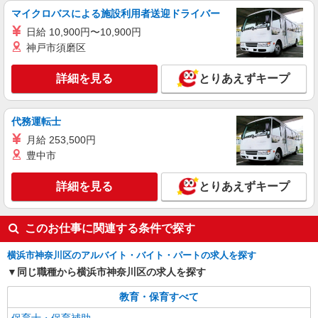
円 ※ 交通費別途支給 ※試用期間なし ※雇用期間
マイクロバスによる施設利用者送迎ドライバー
の定めあり ※給与幅は経験・能力による
神奈川県横浜市神奈川区桐畑
日給 10,900円〜10,900円
神戸市須磨区
詳細を見る
キープ
詳細を見る
とりあえずキープ
代務運転士
月給 253,500円
豊中市
詳細を見る
とりあえずキープ
このお仕事に関連する条件で探す
横浜市神奈川区のアルバイト・バイト・パートの求人を探す
同じ職種から横浜市神奈川区の求人を探す
教育・保育すべて