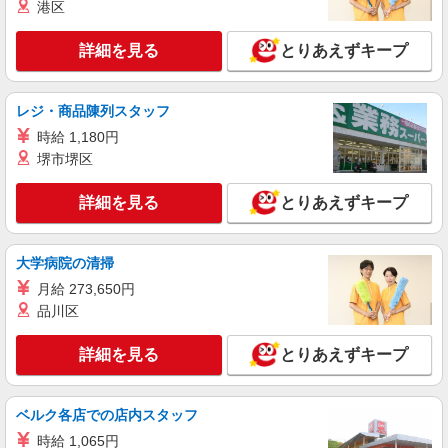
あり ※給与幅は経験・能力による
港区
神奈川県横浜市神奈川区白楽
詳細を見る
とりあえずキープ
詳細を見る
キープ
派遣社員
レジ・商品陳列スタッフ
セントスタッフ株式会社 横浜支店（18263)
時給 1,180円
保育士
堺市堺区
【保育士資格必須】 時給：1,500円〜1,700円
※交通費全額別途支給 ※試用期間なし ※雇用期間
詳細を見る
とりあえずキープ
の定めあり ※給与幅は経験・能力による
神奈川県横浜市神奈川区子安通3
詳細を見る
キープ
大学病院の清掃
月給 273,650円
派遣社員
品川区
セントスタッフ株式会社 横浜支店（10591)
保育士
詳細を見る
とりあえずキープ
【保育士資格必須】 時給：1,500円〜1,700円
※交通費全額別途支給 ※試用期間なし ※雇用期間
の定めあり ※給与幅は経験・能力による
神奈川県横浜市神奈川区亀住町1
ベルク各店での店内スタッフ
時給 1,065円