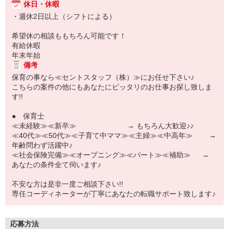
休日・休暇
・週休2日以上（シフトによる）
希望休の相談ももちろん可能です！
有給休暇
年末年始
備考
保育の事なら≪セントスタッフ（株）≫にお任せ下さい♪
こちらの案件の他にもあなたにピッタリのお仕事お探し致しま
す!!
● 保育士
≪未経験≫≪新卒≫ → もちろん大歓迎♪♪
≪40代≫≪50代≫≪子育て中ママ≫≪主婦≫≪中高年≫ →
年齢問わず活躍中♪
≪社会保険完備≫≪オープニング≫≪パート≫≪補助≫ →
あなたの条件全て伺います♪
不安な方は是非一度ご相談下さい!!
専任コーディネーターが丁寧にあなたの転職サポート致します♪
応募方法