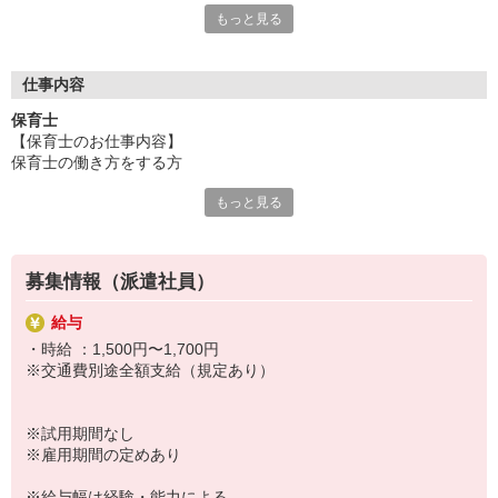
◎保育園のお仕事情報が満載です！
もっと見る
保育専門の人材サービスをしているからこそ、豊富な求人情報を
ご用意！
「せっかくなら通いやすい園が良い」「こんな園を探している」
「短時間で探してる」「いずれ正職員になりたい！」
仕事内容
など、あなたのご要望や気になることは何でも相談して下さい
保育士
ネ！
【保育士のお仕事内容】
保育士の働き方をする方
もっと見る
≪クラス運営に係る業務全般≫
・クラス担任のお手伝い
・食事、排泄、着脱の介助
・日々の遊びの提供
募集情報（派遣社員）
・簡単な書類業務
・個別経過記録の作成
給与
・簡単な保護者様対応
・時給 ：1,500円〜1,700円
・消毒、清掃業務
※交通費別途全額支給（規定あり）
・お子さまの見守り
・・・等
※試用期間なし
※雇用期間の定めあり
※給与幅は経験・能力による