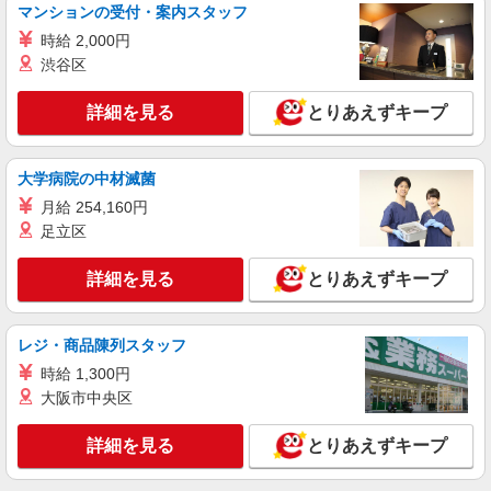
保育士
マンションの受付・案内スタッフ
【保育士資格必須】 ・ 時給：1,400円〜1,600
時給 2,000円
円 ※ 交通費別途支給 ※試用期間なし ※雇用期間
渋谷区
の定めあり ※給与幅は経験・能力による
神奈川県横浜市神奈川区桐畑
詳細を見る
とりあえずキープ
詳細を見る
キープ
大学病院の中材滅菌
派遣社員
セントスタッフ株式会社 横浜支店（28960)
月給 254,160円
保育士
足立区
【保育士資格必須】 時給：1,500円〜 ※交通
費全額別途支給 ※試用期間なし ※雇用期間の定め
詳細を見る
とりあえずキープ
あり ※給与幅は経験・能力による
神奈川県横浜市神奈川区神奈川2
レジ・商品陳列スタッフ
詳細を見る
キープ
時給 1,300円
大阪市中央区
派遣社員
セントスタッフ株式会社 横浜支店（19427)
詳細を見る
とりあえずキープ
保育士
【保育士資格必須】 ・ 時給：1,400円〜1,600