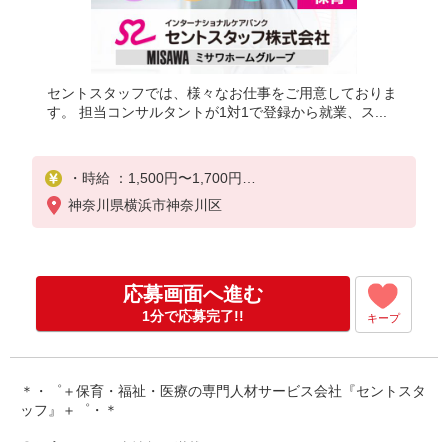
セントスタッフでは、様々なお仕事をご用意しておりま
す。 担当コンサルタントが1対1で登録から就業、ス...
・時給 ：1,500円〜1,700円
※交通費別途全額支給（規定あり）
神奈川県横浜市神奈川区
※試用期間なし
※雇用期間の定めあり
応募画面へ進む
※給与幅は経験・能力による
1分で応募完了!!
キープ
＊・゜＋保育・福祉・医療の専門人材サービス会社『セントスタ
ッフ』＋゜・＊