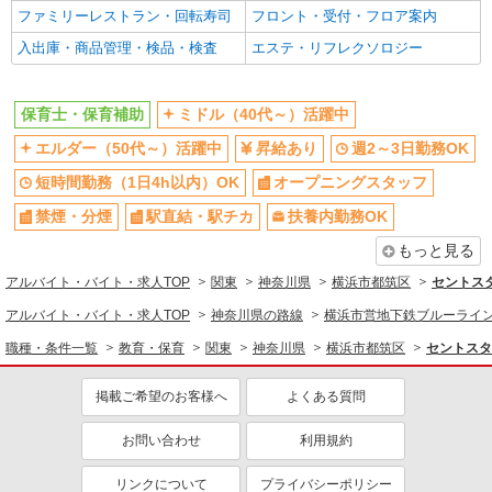
保育士・保育補助
ファミリーレストラン・回転寿司
フロント・受付・フロア案内
入出庫・商品管理・検品・検査
エステ・リフレクソロジー
同じ特徴から求人を探す
ミドル（40代～）活躍中
週2～3日勤務OK
保育士・保育補助
ミドル（40代～）活躍中
短時間勤務（1日4h以内）OK
オープニングスタッフ
エルダー（50代～）活躍中
昇給あり
週2～3日勤務OK
扶養内勤務OK
交通費支給
短時間勤務（1日4h以内）OK
オープニングスタッフ
社会保険あり
産休・育休取得実績あり
禁煙・分煙
駅直結・駅チカ
扶養内勤務OK
もっと見る
アルバイト・バイト・求人TOP
関東
神奈川県
横浜市都筑区
セントスタ
アルバイト・バイト・求人TOP
神奈川県の路線
横浜市営地下鉄ブルーライ
職種・条件一覧
教育・保育
関東
神奈川県
横浜市都筑区
セントスタ
掲載ご希望のお客様へ
よくある質問
お問い合わせ
利用規約
リンクについて
プライバシーポリシー