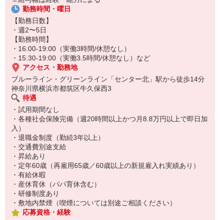
・センター北駅、中川駅から徒歩14分
勤務時間・曜日
・遅番の扶養内求人です
・お子さん全体把握や安全管理、お掃除などをお願い致します
【勤務日数】
・交通費支給
・週2〜5日
・園庭あり
【勤務時間】
・16:00-19:00（実働3時間/休憩なし）
・15:30-19:00（実働3.5時間/休憩なし）など
アクセス・勤務地
ブルーライン・グリーンライン「センター北」駅から徒歩14分
神奈川県横浜市都筑区牛久保西3
待遇
・試用期間なし
・各種社会保険完備（週20時間以上かつ月8.8万円以上で即日加
入）
・退職金制度（勤続3年以上）
・交通費別途支給
・昇給あり
・定年60歳（再雇用65歳／60歳以上の新規雇入れ実績あり）
・有給休暇
・産休育休（パパ育休含む）
・研修制度あり
・敷地内禁煙（喫煙については別途ご相談ください）
応募資格・経験