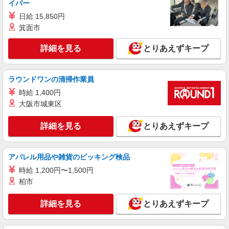
イバー
詳細を見る
キープ
円 役職/キャリアアップ手当 昇給 年1回 賞与
日給 15,850円
年2回（＋年度末賞与あり）
箕面市
派遣社員
株式会社アスカ 横浜支店（jb441755）
詳細を見る
とりあえずキープ
認定こども園の保育士
時給 1,500円 〜 1,600円 ※給与幅は経験・能
力により考慮 賞与あり 交通費あり／全額支給
ラウンドワンの清掃作業員
■認定こども園 エクレス保育園（認定こども
時給 1,400円
園） 神奈川県横浜市都筑区仲町台13414
大阪市城東区
詳細を見る
キープ
詳細を見る
とりあえずキープ
正社員
株式会社アスカ 横浜支店（jb634457）
アパレル用品や雑貨のピッキング検品
小規模保育園の保育士
時給 1,200円〜1,500円
月給 225,000円 〜 305,000円 ※給与幅は経
柏市
験・能力により考慮 賞与あり 交通費あり／実費支
給（上限25,000円） 基本給：180,000〜220,000円
■川和町ぶるーべる保育園（小規模保育園） 神
詳細を見る
とりあえずキープ
常勤責任者手当：10,000円 資格手当：10,000円 向
奈川県横浜市都筑区川和町12503
上手当：25,000円 処遇改善加算手当：査定により
支給（最大4万円）