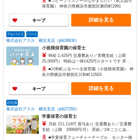
■コビープリスクールなかまちだい（私立認可
保育園） 神奈川県横浜市都筑区勝田町2991
詳細を見る
キープ
アルバイト
パート
株式会社アスカ 横浜支店（jb638830）
小規模保育園の保育士
時給 1,425円 交通費あり／実費支給（上限
25,000円） 時給は一律1425円スタートです 昇給
／年1回
■川和町ぶるーべる保育園（小規模保育園） 神
奈川県横浜市都筑区川和町12503
詳細を見る
キープ
正社員
株式会社アスカ 横浜支店（jb627250）
学童保育の保育士
月給 211,114円 賞与あり 交通費あり／交通費
支給（上限 20000円/月） 昇給／1年ごとにあり
ます 経験を考慮します
■学童保育フューチャーテーブル センター南