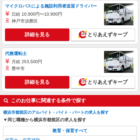
マイクロバスによる施設利用者送迎ドライバー
アルバイト
パート
日給 10,900円〜10,900円
株式会社アスカ 横浜支店（jb620159）
神戸市須磨区
私立認可保育園の保育士
時給 1,252円 〜 1,350円 ※給与幅は経験・能
詳細を見る
とりあえずキープ
力により考慮 賞与あり 交通費あり
■滝ヶ谷保育園（私立認可保育園） 神奈川県横
浜市都筑区北山田２丁目１７－２８
代務運転士
月給 253,500円
詳細を見る
キープ
豊中市
派遣社員
詳細を見る
とりあえずキープ
セントスタッフ株式会社 横浜支店（19409)
保育士
このお仕事に関連する条件で探す
【保育士資格必須】 時給：1,350円〜 遅番の
ため時給アップ！ ※交通費全額別途支給 ※試用期
横浜市都筑区のアルバイト・バイト・パートの求人を探す
間なし ※雇用期間の定めあり ※給与幅は経験・能
神奈川県横浜市都筑区長坂7
力による
同じ職種から横浜市都筑区の求人を探す
詳細を見る
キープ
教育・保育すべて