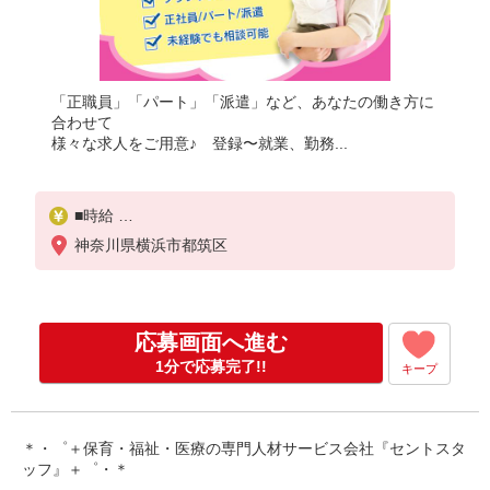
「正職員」「パート」「派遣」など、あなたの働き方に
合わせて
様々な求人をご用意♪ 登録〜就業、勤務...
■時給
1,350円〜1,550円
神奈川県横浜市都筑区
※交通費別途全額支給（規定あり）
※試用期間なし
※雇用期間の定めあり
応募画面へ進む
※給与幅は経験・能力による
1分で応募完了!!
キープ
＊・゜＋保育・福祉・医療の専門人材サービス会社『セントスタ
ッフ』＋゜・＊