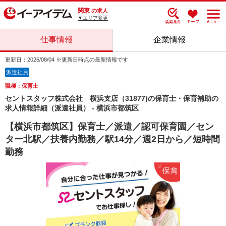
関東
の求人
▼エリア変更
仕事情報
企業情報
更新日：2026/08/04 ※更新日時点の最新情報です
派遣社員
職種：保育士
セントスタッフ株式会社 横浜支店（31877)の保育士・保育補助の
求人情報詳細（派遣社員） - 横浜市都筑区
【横浜市都筑区】保育士／派遣／認可保育園／セン
ター北駅／扶養内勤務／駅14分／週2日から／短時間
勤務