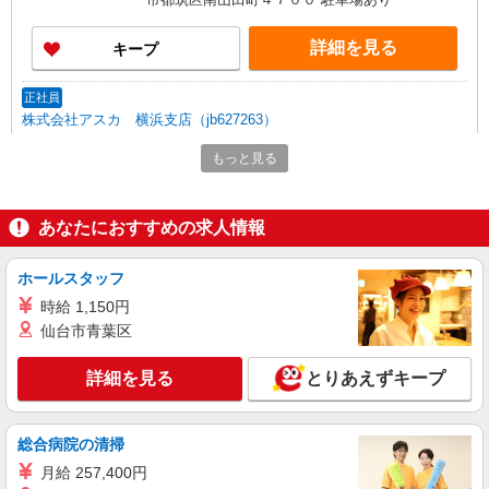
詳細を見る
キープ
正社員
株式会社アスカ 横浜支店（jb627263）
学童保育の保育士
もっと見る
月給 211,114円 賞与あり 交通費あり／交通費
支給（上限 20000円/月） 昇給／1年ごとにあり
ます 経験を考慮します
■学童保育フューチャーテーブル 中川店（学童
あなたにおすすめの求人情報
保育） 神奈川県横浜市都筑区中川1丁目13－1 サ
ンモール・ヒル 1F1階
ホールスタッフ
詳細を見る
キープ
時給 1,150円
仙台市青葉区
派遣社員
株式会社アスカ 横浜支店（jb591102）
詳細を見る
とりあえずキープ
私立認可保育園の保育士
時給 1,600円 〜 1,650円 ※給与幅は経験・能
力により考慮 交通費あり／全額支給
総合病院の清掃
■中川小桜愛児園（私立認可保育園） 神奈川県
月給 257,400円
横浜市都筑区中川111ふれあい中川4階