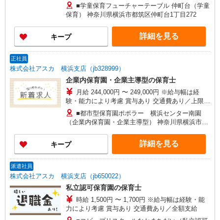
ます
■学童保育フューチャーテーブル 仲町台（学童
保育） 神奈川県横浜市都筑区仲町台1丁目272
詳細を見る
キープ
正社員
株式会社アスカ 横浜支店（jb328999）
企業内保育園・企業主導型の保育士
月給 244,000円 〜 249,000円 ※給与幅は経
験・能力により考慮 賞与あり 交通費あり／上限
22,000円/月 年間休日が選べます！（108日or122
■都市型保育園ポポラー 横浜センター南園
日） ※休日数によって月給が変わります
（企業内保育園・企業主導型） 神奈川県横浜市都
筑区茅ケ崎中央710アートヒルズセンター南1階
詳細を見る
キープ
派遣社員
株式会社アスカ 横浜支店（jb650022）
私立認可保育園の保育士
時給 1,500円 〜 1,700円 ※給与幅は経験・能
力により考慮 賞与あり 交通費あり／全額支給