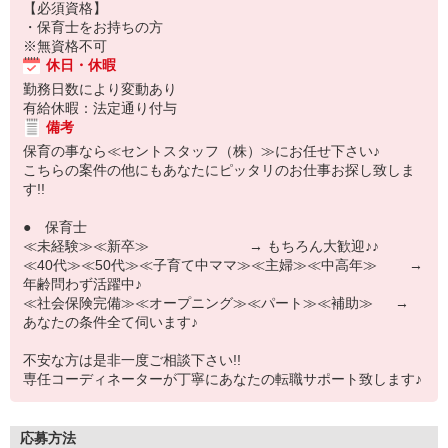
【必須資格】
・保育士をお持ちの方
※無資格不可
休日・休暇
勤務日数により変動あり
有給休暇：法定通り付与
備考
保育の事なら≪セントスタッフ（株）≫にお任せ下さい♪
こちらの案件の他にもあなたにピッタリのお仕事お探し致しま
す!!
● 保育士
≪未経験≫≪新卒≫ → もちろん大歓迎♪♪
≪40代≫≪50代≫≪子育て中ママ≫≪主婦≫≪中高年≫ →
年齢問わず活躍中♪
≪社会保険完備≫≪オープニング≫≪パート≫≪補助≫ →
あなたの条件全て伺います♪
不安な方は是非一度ご相談下さい!!
専任コーディネーターが丁寧にあなたの転職サポート致します♪
応募方法