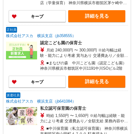
店（学童保育） 神奈川県横浜市都筑区茅ケ崎中央
1216
詳細を見る
キープ
正社員
株式会社アスカ 横浜支店（jb358555）
認定こども園の保育士
月給 240,000円 〜 300,000円 ※給与幅は経
験・能力により考慮 賞与あり 交通費あり／全額支
給 給与内訳 ・月給 240,000円〜300,000円 ・調
■まなびの森 中川こども園（認定こども園）
整手当：3万7000円〜5万8000円 ・役職手当：0〜
神奈川県横浜市都筑区中川1191中川SOビル2階
2万円 ・固定残業代（4時間分）：1万円 ※別途、
経験手当・管理職手当・リーダー手当あり
詳細を見る
キープ
派遣社員
株式会社アスカ 横浜支店（jb641084）
私立認可保育園の保育士
時給 1,550円 〜 1,650円 ※給与幅は経験・能
力により考慮 交通費あり／全額支給 業務内容や勤
務時間数で変動があります
■中川保育園（私立認可保育園） 神奈川県横浜
市都筑区南山田町４７００ 駐車場あり