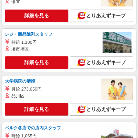
港区
詳細を見る
キープ
詳細を見る
とりあえずキープ
アルバイト
パート
株式会社アスカ 横浜支店（jb650003）
レジ・商品陳列スタッフ
私立認可保育園の保育士
時給 1,180円
時給 1,240円 〜 2,000円 ※給与幅は経験・能
堺市堺区
力により考慮 交通費あり／全額支給 ◆3時間限定
パート 時給2,000円 ◆エリア常勤パート 時給
■コビープリスクールなかまちだい（私立認可
詳細を見る
1,500円 ◆園固定パート 時給1240円スタート 月
とりあえずキープ
保育園） 神奈川県横浜市都筑区勝田町2991
120時間勤務実績がある方は時給＋100円 ※勤務時
間ではなく拘束時間で給与をお支払いしてくださ
詳細を見る
キープ
る園さんです(＊^^＊)
大学病院の清掃
月給 273,650円
正社員
品川区
株式会社アスカ 横浜支店（jb627345）
学童保育の保育士
詳細を見る
とりあえずキープ
月給 211,114円 賞与あり 交通費あり／交通費
支給（上限 20000円/月） 昇給／1年ごとにあり
ます 経験を考慮します
■学童保育フューチャーテーブル 都筑ふれあ
ベルク各店での店内スタッフ
いの丘店（学童保育） 神奈川県横浜市都筑区葛が
時給 1,065円
谷147