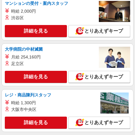
詳細を見る
キープ
マンションの受付・案内スタッフ
時給 2,000円
アルバイト
パート
渋谷区
株式会社アスカ 横浜支店（jb642241）
小規模保育園の保育士
詳細を見る
とりあえずキープ
時給 1,350円 〜 1,360円 ※給与幅は経験・能
力により考慮 賞与あり 交通費あり／全額支給 時
給UPしました♪
■ベイキッズあおぞら保育園（小規模保育園）
大学病院の中材滅菌
神奈川県横浜市都筑区荏田南112‐28
月給 254,160円
足立区
詳細を見る
キープ
詳細を見る
とりあえずキープ
正社員
株式会社アスカ 横浜支店（jb631869）
私立認可保育園の保育士
レジ・商品陳列スタッフ
月給 226,608円 〜 235,380円 ※給与幅は経
時給 1,300円
験・能力により考慮 賞与あり 交通費あり／上限
大阪市中央区
23,000円/月 例）大学卒の方 ・基本給 ：219.000
■ゆうぽーと保育園（私立認可保育園） 神奈川
円 ・手当 ：16.380円 ・処遇改善：〜40000円
県横浜市都筑区池辺町403513
詳細を見る
とりあえずキープ
・担任手当：5000〜15.000円
詳細を見る
キープ