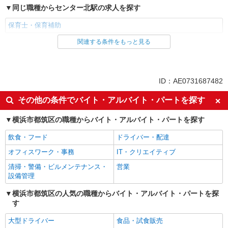
同じ職種からセンター北駅の求人を探す
保育士・保育補助
関連する条件をもっと見る
同じ雇用形態からセンター北駅の求人を探す
派遣社員
同じ特徴からセンター北駅の求人を探す
ID：AE0731687482
ミドル（40代～）活躍中
エルダー（50代～）活躍中
その他の条件でバイト・アルバイト・パートを探す
昇給あり
週2～3日勤務OK
横浜市都筑区の職種からバイト・アルバイト・パートを探す
短時間勤務（1日4h以内）OK
オープニングスタッフ
飲食・フード
ドライバー・配達
禁煙・分煙
駅直結・駅チカ
オフィスワーク・事務
IT・クリエイティブ
扶養内勤務OK
交通費支給
清掃・警備・ビルメンテナンス・
営業
社会保険あり
産休・育休取得実績あり
設備管理
退職金・財形貯蓄制度あり
研修制度あり
横浜市都筑区の人気の職種からバイト・アルバイト・パートを探
同じ職種から求人を探す
す
教育・保育
大型ドライバー
食品・試食販売