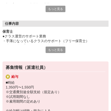
◎保育園のお仕事情報が満載です！
もっと見る
保育専門の人材サービスをしているからこそ、豊富な求人情報を
ご用意！
「せっかくなら通いやすい園が良い」「こんな園を探している」
「短時間で探してる」「いずれ正職員になりたい！」
仕事内容
など、あなたのご要望や気になることは何でも相談して下さい
保育士
ネ！
●クラス運営のサポート業務
・手薄になっているクラスのサポート（フリー保育士）
・障がい児保育のサポート（加配保育士）・・・等
もっと見る
・保育室内や園庭の環境整備
・玩具や遊具の消毒
・保育活動の準備・・・等
募集情報（派遣社員）
ーー【お仕事先情報】ーー
給与
施設形態：認可保育園
■時給
定員：60名（0歳児：6名、1歳児：9名、2歳児：10名、3歳児：11
1,350円〜1,550円
名、4歳児：12名、5歳児：12名）
※交通費別途全額支給（規定あり）
開設：2014年9月
※試用期間なし
※雇用期間の定めあり
【おすすめポイント】
・定員60名の認可保育園
※給与幅は経験・能力による