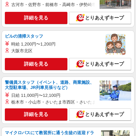
古河市・佐野市・前橋市・高崎市・伊勢崎市・太田市・館林市・
詳細を見る
キープ
詳細を見る
とりあえずキープ
正社員
株式会社アスカ 横浜支店（jb627247）
学童保育の保育士
ビルの清掃スタッフ
月給 211,114円 賞与あり 交通費あり／交通費
時給 1,200円〜1,200円
支給（上限 20000円/月） 昇給／1年ごとにあり
大阪市北区
ます
■学童保育フューチャーテーブル 仲町台（学童
保育） 神奈川県横浜市都筑区仲町台1丁目272
詳細を見る
とりあえずキープ
詳細を見る
キープ
警備員スタッフ（イベント、道路、商業施設、
大型駐車場、JR列車見張りなど）
正社員
株式会社アスカ 横浜支店（jb579742）
日給 11,000円〜12,100円
私立認可保育園の保育士
栃木市・小山市・さいたま市西区・さいたま市岩槻区・久喜市・
月給 266,300円 〜 350,000円 ※給与幅は経
験・能力により考慮 賞与あり 交通費あり／上限
詳細を見る
とりあえずキープ
40,000円/月 《月給内訳》 ・基本給 208,000円〜
■アソシエふれあいの丘保育園（私立認可保育
・保育士資格手当 21,000円 ・保育の質向上
園） 神奈川県横浜市都筑区葛が谷１５－１８プル
8,000円 ※2025年度の支給額につき、年度によ
ミエールふれあいの丘1階
マイクロバスにて教習所に通う生徒の送迎ドラ
り変動の可能性あり ・ベースアップ手当 10,000