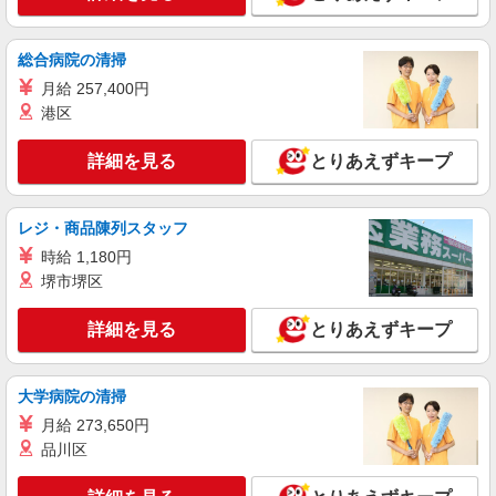
正社員
総合病院の清掃
株式会社アスカ 東京支店（jb646019）
月給 257,400円
私立認可保育園の保育士
港区
月給 305,000円 〜 336,120円 ※給与幅は経
験・能力により考慮 賞与あり 交通費あり／全額支
詳細を見る
とりあえずキープ
給 281,000円〜（賞与対象額） キャリアアップ手
■グローバルキッズ雑色園（私立認可保育園）
当：24,000円（東京都） (賞与) 年2回 計2か月分
東京都大田区仲六郷2丁目4311
（2025年度実績） ※業績、評価により変動しま
す。 （その他） ・住宅手当 5,000円（借り上げ
レジ・商品陳列スタッフ
詳細を見る
キープ
社宅・寮を利用しない場合は一律支給） ・配属行
時給 1,180円
政区によって手当が異なります。
堺市堺区
正社員
株式会社アスカ 東京支店（jb641181）
詳細を見る
とりあえずキープ
私立認可保育園の保育士
月給 231,520円 〜 280,000円 ※給与幅は経
験・能力により考慮 賞与あり 交通費あり／あり
大学病院の清掃
※上記下限は短大新卒下限 ★経験加算あり！
■第一蒲田保育園（私立認可保育園） 東京都大
月給 273,650円
田区蒲田１丁目２０－６
品川区
詳細を見る
キープ