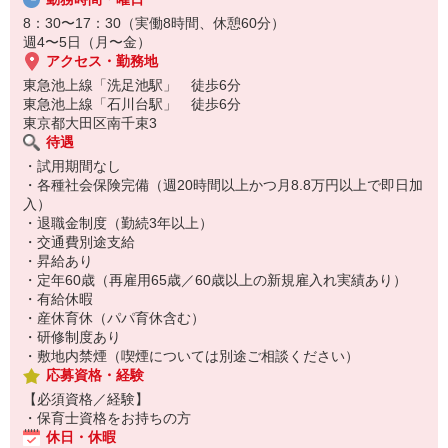
定員：63名（0歳児：0名、1歳児：9名、2歳児：9名、3歳児：15
名、4歳児：15名、5歳児：15名）
8：30〜17：30（実働8時間、休憩60分）
開設：2006年4月
週4〜5日（月〜金）
アクセス・勤務地
【おすすめポイント】
東急池上線「洗足池駅」 徒歩6分
・最寄駅が2つあります。駅から徒歩6分の場所にあるので通勤に大
東急池上線「石川台駅」 徒歩6分
変便利な職場です。
東京都大田区南千束3
・日中の固定時間での勤務なので、予定が立てやすくプライベート
待遇
と両立しやすい環境です。
・試用期間なし
・保育園は木の温もりが感じられる造りです。園庭もあり身体を思
・各種社会保険完備（週20時間以上かつ月8.8万円以上で即日加
い切り動かす活動をすることもできます。
入）
・昇給制度があるので、モチベーションを維持して働ける環境で
・退職金制度（勤続3年以上）
す。
・交通費別途支給
・福利厚生が充実しているので、安心して働ける環境です。
・昇給あり
・定年60歳（再雇用65歳／60歳以上の新規雇入れ実績あり）
・有給休暇
・産休育休（パパ育休含む）
・研修制度あり
・敷地内禁煙（喫煙については別途ご相談ください）
応募資格・経験
【必須資格／経験】
・保育士資格をお持ちの方
休日・休暇