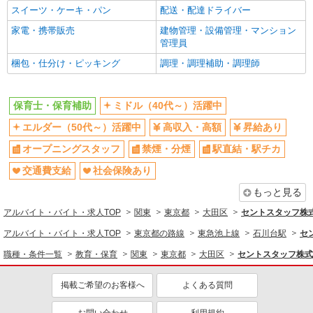
教育・保育
スイーツ・ケーキ・パン
配送・配達ドライバー
保育士・保育補助
家電・携帯販売
建物管理・設備管理・マンション
管理員
同じ特徴から求人を探す
梱包・仕分け・ピッキング
調理・調理補助・調理師
ミドル（40代～）活躍中
オープニングスタッフ
交通費支給
社会保険あり
保育士・保育補助
ミドル（40代～）活躍中
産休・育休取得実績あり
エルダー（50代～）活躍中
高収入・高額
昇給あり
オープニングスタッフ
禁煙・分煙
駅直結・駅チカ
交通費支給
社会保険あり
もっと見る
アルバイト・バイト・求人TOP
関東
東京都
大田区
セントスタッフ株式
アルバイト・バイト・求人TOP
東京都の路線
東急池上線
石川台駅
セ
職種・条件一覧
教育・保育
関東
東京都
大田区
セントスタッフ株式
掲載ご希望のお客様へ
よくある質問