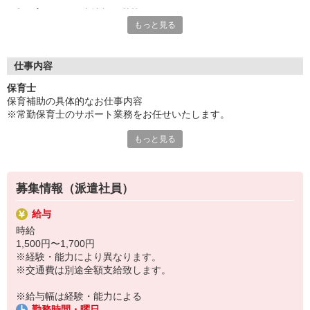
◎保育園のお仕事情報が満載です！
もっと見る
保育専門の人材サービスをしているからこそ、豊富な求人情報を
ご用意！
「せっかくなら通いやすい園が良い」「こんな園を探している」
「短時間で探してる」「いずれ正職員になりたい！」
仕事内容
など、あなたのご要望や気になることは何でも相談して下さい
保育士
ネ！
保育補助の具体的なお仕事内容
※常勤保育士のサポート業務をお任せいたします。
もっと見る
【保育補助業務】
・認可保育園における業務全般
・16時以降は合同クラスの保育補助をお願いします
・登園、降園お仕度のお手伝いをお願いします
募集情報（派遣社員）
・園児の登園前・降園後は各クラスの環境整備をお願いします
給与
付随業務全般
時給
・保育室内や園庭の環境整備
1,500円〜1,700円
・玩具や遊具の消毒
※経験・能力により異なります。
・保育活動の準備・・・等
※交通費は別途全額支給致します。
ーー【お仕事先情報】ーー
※給与幅は経験・能力による
施設形態：認可保育園
勤務時間・曜日