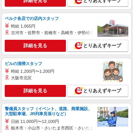
詳細を見る
とりあえずキープ
アルバイト
パート
株式会社アスカ 東京支店（jb632465）
ベルク各店での店内スタッフ
認定保育室の保育士
時給 1,065円
時給 1,226円 賞与あり 交通費あり／上限
古河市・佐野市・前橋市・高崎市・伊勢崎市・太田市・館林市・
30,000円/月
■マミーズエンジェル上池台第二保育園（認定
詳細を見る
とりあえずキープ
保育室） 東京都大田区上池台5166
詳細を見る
キープ
ビルの清掃スタッフ
時給 1,200円〜1,200円
正社員
大阪市北区
株式会社アスカ 東京支店（jb453637）
私立認可保育園の保育士
詳細を見る
とりあえずキープ
月給 281,000円 〜 296,000円 ※給与幅は経
験・能力により考慮 賞与あり 交通費あり／全額支
給 ※新卒の方は 月給241,500円〜 基本給：
■グローバルキッズ蒲田園（私立認可保育園）
警備員スタッフ（イベント、道路、商業施設、
213,500円〜 昇給年1回（4月） 住宅手当 交通費全
東京都大田区西蒲田8丁目208アゼル3号館2F
大型駐車場、JR列車見張りなど）
額支給 ※試用期間3ヶ月（条件変更なし） ※固定
日給 11,000円〜12,100円
残業代なし
詳細を見る
キープ
栃木市・小山市・さいたま市西区・さいたま市岩槻区・久喜市・