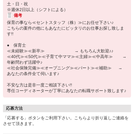
土・日・祝
※週休2日以上（シフトによる）
備考
保育の事なら≪セントスタッフ（株）≫にお任せ下さい♪
こちらの案件の他にもあなたにピッタリのお仕事お探し致しま
す!!
● 保育士
≪未経験≫≪新卒≫ → もちろん大歓迎♪♪
≪40代≫≪50代≫≪子育て中ママ≫≪主婦≫≪中高年≫ →
年齢問わず活躍中♪
≪社会保険完備≫≪オープニング≫≪パート≫≪補助≫ →
あなたの条件全て伺います♪
不安な方は是非一度ご相談下さい!!
専任コーディネーターが丁寧にあなたの転職サポート致します♪
応募方法
「応募する」ボタンをご利用下さい。こちらより折り返しご連絡を
させて頂きます。