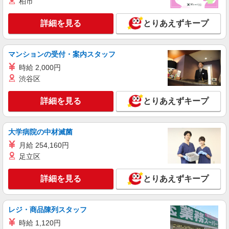
柏市
正社員
株式会社アスカ 東京支店（jb451934）
詳細を見る
とりあえずキープ
私立認可保育園の保育士
月給 305,000円 〜 336,120円 ※給与幅は経
験・能力により考慮 賞与あり 交通費あり／全額支
マンションの受付・案内スタッフ
給 281,000円〜（賞与対象額） キャリアアップ手
■グローバルキッズ六郷保育園（私立認可保育
時給 2,000円
当：24,000円（東京都） (賞与) 年2回 計2か月分
園） 東京都大田区仲六郷四丁目34番21号
渋谷区
（2025年度実績） ※業績、評価により変動しま
す。 （その他） ・住宅手当 5,000円（借り上げ
詳細を見る
キープ
社宅・寮を利用しない場合は一律支給） ・配属行
詳細を見る
とりあえずキープ
政区によって手当が異なります。
正社員
株式会社アスカ 東京支店（jb541811）
大学病院の中材滅菌
私立認可保育園の保育士
月給 254,160円
月給 265,000円 〜 340,000円 ※給与幅は経
足立区
験・能力により考慮 賞与あり 交通費あり／上限
25,000円/月 【内訳】 ◎基本給 190,000円〜
■馬込ここわ保育園（私立認可保育園） 東京都
詳細を見る
とりあえずキープ
265,000円 ※経験加算あり （1年あたり3,000
大田区南馬込１丁目１－６
円〜5,000円） ◎資格手当 10,000円 ◎経験加
算 1年ごとに5,000円 ◎処遇改善費 65,000円 ※
詳細を見る
キープ
別途、一時金の支給あり（月9,000円前後）
レジ・商品陳列スタッフ
時給 1,120円