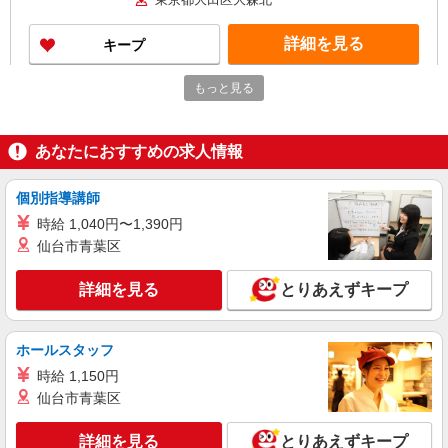
月収：272,000円 ※給与幅は経験・能力による
詳細を見る
キープ
もっと見る
派遣社員
セントスタッフ株式会社 東京支店（10388)
保育士
あなたにおすすめの求人情報
時給：1,500円〜1,700円 ＜交通費全額別途支
給＞ ※給与幅は経験・能力による
個別指導講師
東京都大田区東雪谷2
時給 1,040円〜1,390円
詳細を見る
仙台市青葉区
キープ
詳細を見る
とりあえずキープ
派遣社員
セントスタッフ株式会社 東京支店（13958)
保育士
ホールスタッフ
時給：1,500円〜1,700円 ＜交通費全額別途支
時給 1,150円
給＞ ※給与幅は経験・能力による
仙台市青葉区
東京都大田区南蒲田1
詳細を見る
とりあえずキープ
詳細を見る
キープ