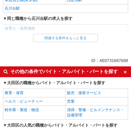
石川台駅
同じ職種から石川台駅の求人を探す
保育士・保育補助
関連する条件をもっと見る
同じ雇用形態から石川台駅の求人を探す
派遣社員
同じ特徴から石川台駅の求人を探す
ID：AE0731687688
ミドル（40代～）活躍中
エルダー（50代～）活躍中
その他の条件でバイト・アルバイト・パートを探す
高収入・高額
昇給あり
大田区の職種からバイト・アルバイト・パートを探す
オープニングスタッフ
禁煙・分煙
教育・保育
販売・接客サービス
駅直結・駅チカ
交通費支給
ヘルス・ビューティー
営業
社会保険あり
産休・育休取得実績あり
軽作業・製造・物流
清掃・警備・ビルメンテナンス・
退職金・財形貯蓄制度あり
研修制度あり
設備管理
同じ職種から求人を探す
大田区の人気の職種からバイト・アルバイト・パートを探す