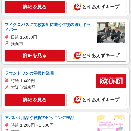
詳細を見る
とりあえずキープ
アルバイト
パート
株式会社アスカ 東京支店（jb632460）
認定保育室の保育士
マイクロバスにて教習所に通う生徒の送迎ドラ
時給 1,226円 賞与あり 交通費あり／上限
イバー
30,000円/月
日給 15,850円
■マミーズエンジェル大森保育園（認定保育
箕面市
室） 東京都大田区大森北1315
詳細を見る
とりあえずキープ
詳細を見る
キープ
正社員
ラウンドワンの清掃作業員
株式会社アスカ 東京支店（jb458391）
時給 1,400円
私立認可保育園の保育士
大阪市城東区
月給 270,000円 〜 370,000円 ※給与幅は経
験・能力により考慮 賞与あり 交通費あり／全額支
詳細を見る
とりあえずキープ
給 経験を考慮して決定いたします！ 【一般保育士
■さんさん森の保育園下丸子（私立認可保育
（未経験〜）】 ・入職1年目 400万円〜 ・入職3年
園） 東京都大田区下丸子399栄ビル
目 442万円〜 ・入職5年目 470万円〜
アパレル用品や雑貨のピッキング検品
詳細を見る
キープ
時給 1,200円〜1,500円