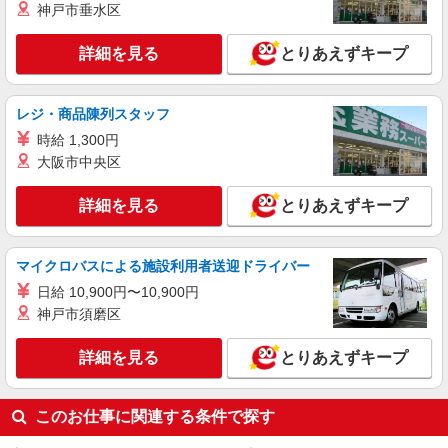
正社員
神戸市垂水区
株式会社アスカ 東京支店（jb620350）
私立認可保育園の保育士
詳細を見る
とりあえずキープ
月給 265,000円 〜 322,000円 ※給与幅は経
験・能力により考慮 賞与あり 交通費あり／全額支
給 ●年収例 新卒入社4年目● 年収440万〜500万円
レジ・商品陳列スタッフ
■このえ大森北保育園（私立認可保育園） 東京
都大田区大森北497
時給 1,300円
大阪市中央区
詳細を見る
キープ
詳細を見る
とりあえずキープ
マイクロバスによる施設利用者送迎ドライバー
日給 10,900円〜10,900円
神戸市須磨区
詳細を見る
とりあえずキープ
このお仕事に関連する条件で探す