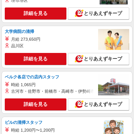
堺市堺区
力により考慮 賞与あり 交通費あり／規定内支給
経験加算あり ご相談ください！
■メディコール小規模保育園富士見台 （小規模
詳細を見る
とりあえずキープ
保育園） 東京都板橋区前野町181富士見台児童館1
階
詳細を見る
キープ
大学病院の清掃
月給 273,650円
派遣社員
品川区
株式会社アスカ 東京支店（jb649641）
小規模保育園の保育士
詳細を見る
とりあえずキープ
時給 1,600円 〜 1,650円 ※給与幅は経験・能
力により考慮 交通費あり／交通費全額支給 ※交通
費によって変動します。
■ぬくもりのおうち保育 高島平園（小規模保
ベルク各店での店内スタッフ
育園） 東京都板橋区高島平８丁目７－１３第2ロ
時給 1,065円
ジェール
古河市・佐野市・前橋市・高崎市・伊勢崎市・太田市・館林市・
詳細を見る
キープ
詳細を見る
とりあえずキープ
派遣社員
株式会社アスカ 東京支店（jb650355）
企業内保育園・企業主導型の保育士
ビルの清掃スタッフ
時給 1,700円 〜 1,800円 ※給与幅は経験・能
時給 1,200円〜1,200円
力により考慮 交通費あり／交通費全額支給