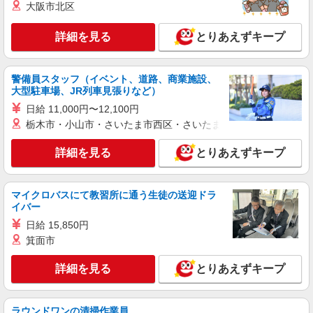
大阪市北区
■KOJIKA KIDS（企業内保育園・企業主導型）
東京都板橋区高島平2286102
詳細を見る
とりあえずキープ
詳細を見る
キープ
警備員スタッフ（イベント、道路、商業施設、
大型駐車場、JR列車見張りなど）
派遣社員
株式会社アスカ 東京支店（jb632119）
日給 11,000円〜12,100円
私立認可保育園の保育士
栃木市・小山市・さいたま市西区・さいたま市岩槻区・久喜市・
時給 1,700円 〜 1,800円 ※給与幅は経験・能
力により考慮 賞与あり 交通費あり／全額支給
詳細を見る
とりあえずキープ
■大山西町保育園（私立認可保育園） 東京都板
橋区大山西町２１－２
マイクロバスにて教習所に通う生徒の送迎ドラ
イバー
詳細を見る
キープ
日給 15,850円
箕面市
アルバイト
パート
株式会社アスカ 東京支店（jb631608）
詳細を見る
とりあえずキープ
私立認可保育園の保育士
時給 1,460円 〜 1,800円 ※給与幅は経験・能
力により考慮 交通費あり／全額支給 9:00〜18:00
ラウンドワンの清掃作業員