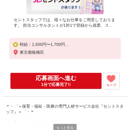
セントスタッフでは、様々なお仕事をご用意しておりま
す。 担当コンサルタントが1対1で登録から就業、ス...
時給：1,500円〜1,700円
＜交通費全額別途支給＞
東京都板橋区
※給与幅は経験・能力による
応募画面へ進む
1分で応募完了!!
キープ
＊・゜＋保育・福祉・医療の専門人材サービス会社『セントスタ
ッフ』＋゜・＊
◎保育園のお仕事情報が満載です！
もっと見る
保育専門の人材サービスをしているからこそ、豊富な求人情報を