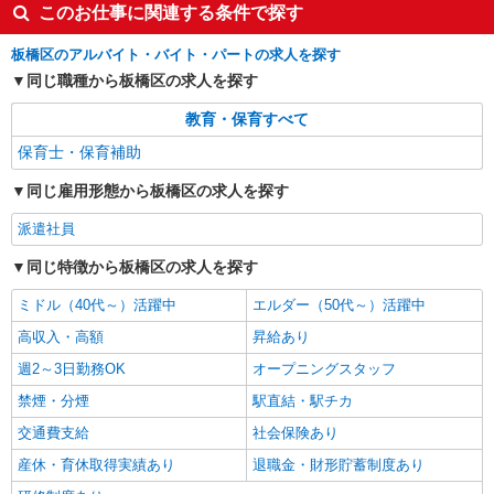
このお仕事に関連する条件で探す
東京都板橋区高島平2286102
板橋区のアルバイト・バイト・パートの求人を探す
詳細を見る
キープ
同じ職種から板橋区の求人を探す
派遣社員
教育・保育すべて
セントスタッフ株式会社 東京支店（12986)
保育士・保育補助
保育士
時給：1,500円〜1,700円 ＜交通費全額別途支
同じ雇用形態から板橋区の求人を探す
給＞ ※給与幅は経験・能力による
派遣社員
東京都板橋区氷川町
同じ特徴から板橋区の求人を探す
詳細を見る
キープ
ミドル（40代～）活躍中
エルダー（50代～）活躍中
高収入・高額
昇給あり
週2～3日勤務OK
オープニングスタッフ
禁煙・分煙
駅直結・駅チカ
交通費支給
社会保険あり
産休・育休取得実績あり
退職金・財形貯蓄制度あり