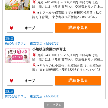
月給 242,200円 〜 306,200円 ※給与幅は経
験・能力により考慮 賞与あり 交通費あり／月上限
50,000円 〜各種手当〜 資格手当：20,000円 諸手
■ミアヘルサ保育園ひびき板橋区役所前（私立
当：40,200円 ≪経験年数ごとの月給目安≫ ・経験
認可保育園） 東京都板橋区板橋2658MSビルディ
2年：255,000円〜 ・経験4年：267,800円〜 ・経
ング板橋区役所前
験6年：280,600円〜 ・経験8年：293,400円〜 ・
詳細を見る
キープ
経験10年：306,200円〜
正社員
株式会社アスカ 東京支店（jb526738）
小規模保育園の保育士
月給 243,000円 〜 255,000円 ※給与幅は経
験・能力により考慮 賞与あり 交通費あり／実費支
給 ※経験のある方には加算あります◎
■きららの杜小茂根小規模保育園（小規模保育
園） 東京都板橋区小茂根13216ドリムハイツ103
詳細を見る
キープ
正社員
株式会社アスカ 東京支店（jb560481）
小規模保育園の保育士
もっと見る
月給 245,000円 〜 288,000円 ※給与幅は経