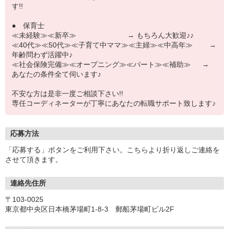
す!!
● 保育士
≪未経験≫≪新卒≫ → もちろん大歓迎♪♪
≪40代≫≪50代≫≪子育て中ママ≫≪主婦≫≪中高年≫ →
年齢問わず活躍中♪
≪社会保険完備≫≪オープニング≫≪パート≫≪補助≫ →
あなたの条件全て伺います♪
不安な方は是非一度ご相談下さい!!
専任コーディネーターが丁寧にあなたの転職サポート致します♪
応募方法
「応募する」ボタンをご利用下さい。こちらより折り返しご連絡を
させて頂きます。
連絡先住所
〒103-0025
東京都中央区日本橋茅場町1-8-3 郵船茅場町ビル2F