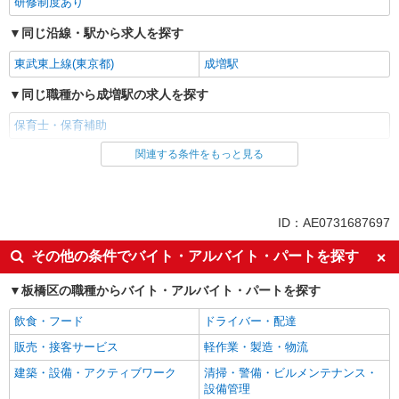
研修制度あり
同じ沿線・駅から求人を探す
東武東上線(東京都)
成増駅
同じ職種から成増駅の求人を探す
保育士・保育補助
関連する条件をもっと見る
同じ雇用形態から成増駅の求人を探す
派遣社員
同じ特徴から成増駅の求人を探す
ID：AE0731687697
ミドル（40代～）活躍中
エルダー（50代～）活躍中
その他の条件でバイト・アルバイト・パートを探す
高収入・高額
昇給あり
板橋区の職種からバイト・アルバイト・パートを探す
週2～3日勤務OK
オープニングスタッフ
飲食・フード
ドライバー・配達
禁煙・分煙
駅直結・駅チカ
販売・接客サービス
軽作業・製造・物流
交通費支給
社会保険あり
建築・設備・アクティブワーク
清掃・警備・ビルメンテナンス・
産休・育休取得実績あり
退職金・財形貯蓄制度あり
設備管理