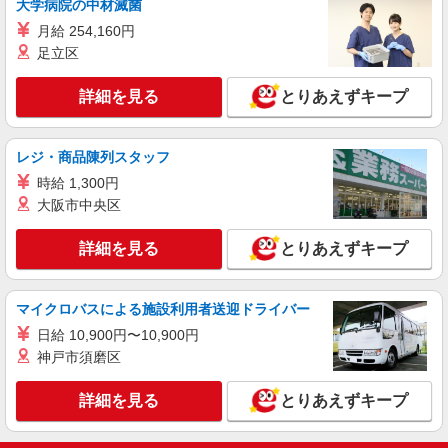
■シエル小規模保育園 加賀（小規模保育園）
大学病院の中材滅菌
東京都板橋区加賀2528kudos加賀2階
月給 254,160円
足立区
詳細を見る
キープ
詳細を見る
とりあえずキープ
正社員
株式会社アスカ 東京支店（jb608034）
私立認可保育園の保育士
レジ・商品陳列スタッフ
月給 305,000円 〜 336,120円 ※給与幅は経
時給 1,300円
験・能力により考慮 賞与あり 交通費あり／全額支
大阪市中央区
給 281,000円〜（賞与対象額） キャリアアップ手
■グローバルキッズ板橋園（私立認可保育園）
当：24,000円（東京都） (賞与) 年2回 計2か月分
東京都板橋区清水町443ロイヤルガーデン2F
詳細を見る
とりあえずキープ
（2025年度実績） ※業績、評価により変動しま
す。 （その他） ・住宅手当 5,000円（借り上げ
詳細を見る
キープ
社宅・寮を利用しない場合は一律支給） ・配属行
政区によって手当が異なります。
マイクロバスによる施設利用者送迎ドライバー
アルバイト
パート
日給 10,900円〜10,900円
株式会社アスカ 東京支店（jb624198）
神戸市須磨区
企業内保育園・企業主導型の保育士
時給 1,330円 交通費あり／規定内支給（上限
詳細を見る
とりあえずキープ
24,000円／月） ※能力や経験等を考慮し、決定し
ます。
■KOJIKA KIDS（企業内保育園・企業主導型）