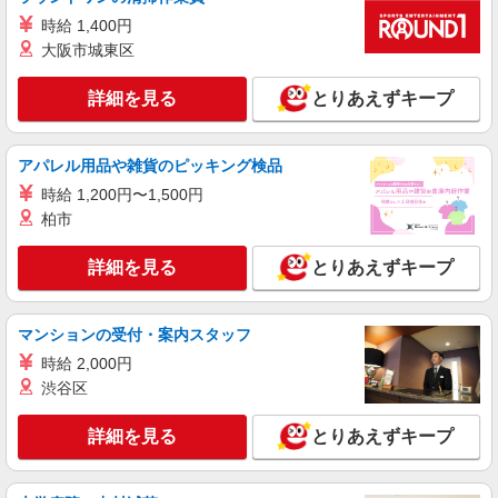
勤務時 時給1,460円 朝・遅番 時給1,800円
■グローバルキッズ板橋園（私立認可保育園）
時給 1,400円
東京都板橋区清水町443ロイヤルガーデン2F
大阪市城東区
詳細を見る
キープ
詳細を見る
とりあえずキープ
正社員
株式会社アスカ 東京支店（jb561114）
アパレル用品や雑貨のピッキング検品
小規模保育園の保育士
時給 1,200円〜1,500円
月給 245,000円 〜 288,000円 ※給与幅は経
柏市
験・能力により考慮 賞与あり 交通費あり／上限2
万円まで
■大山西町小規模保育園（小規模保育園） 東京
詳細を見る
とりあえずキープ
都板橋区大山西町5213
詳細を見る
キープ
マンションの受付・案内スタッフ
時給 2,000円
正社員
渋谷区
株式会社アスカ 東京支店（jb637809）
小規模保育園の保育士
詳細を見る
とりあえずキープ
月給 245,000円 〜 288,000円 ※給与幅は経
験・能力により考慮 賞与あり 交通費あり／上限2
万円まで