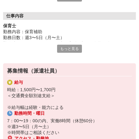
ご用意！
「せっかくなら通いやすい園が良い」「こんな園を探している」
「短時間で探してる」「いずれ正職員になりたい！」
仕事内容
など、あなたのご要望や気になることは何でも相談して下さい
保育士
ネ！
勤務内容：保育補助
勤務日数：週3〜5日（月〜土）
勤務時間：7：00〜19：00の内、実働8時間（休憩60分）
もっと見る
給食：なし
＼日中のお時間の保育補助をお願いします／
・職員同士の引継ぎ
募集情報（派遣社員）
・子ども達の見守り
・環境整備（保育室の掃除など）
給与
・着替えのサポート
時給：1,500円〜1,700円
・簡単な保護者対応
＜交通費全額別途支給＞
東京都板橋区でのお仕事になります！
※給与幅は経験・能力による
0〜2才中心の認証保育園です。
勤務時間・曜日
保育環境も綺麗で、各保育室もゆったり！
7：00〜19：00の内、実働8時間（休憩60分）
書類は連絡帳・日誌程度の予定です。
※週3〜5日（月〜土）
勤務時間内でできる業務をお願いします。
※時間帯はご相談ください
アクセス・勤務地