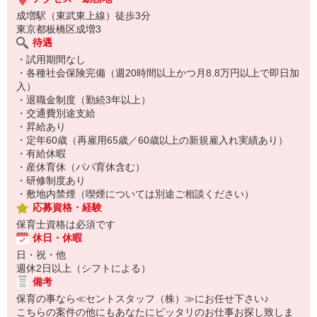
成増駅（東武東上線）徒歩3分
東京都板橋区成増3
待遇
・試用期間なし
・各種社会保険完備（週20時間以上かつ月8.8万円以上で即日加
入）
・退職金制度（勤続3年以上）
・交通費別途支給
・昇給あり
・定年60歳（再雇用65歳／60歳以上の新規雇入れ実績あり）
・有給休暇
・産休育休（パパ育休含む）
・研修制度あり
・敷地内禁煙（喫煙については別途ご相談ください）
応募資格・経験
保育士資格は必須です
休日・休暇
日・祝・他
週休2日以上（シフトによる）
備考
保育の事なら≪セントスタッフ（株）≫にお任せ下さい♪
こちらの案件の他にもあなたにピッタリのお仕事お探し致しま