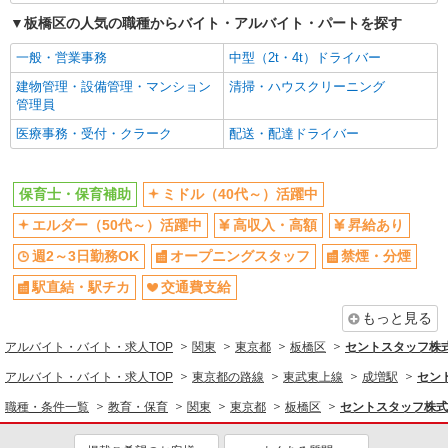
研修制度あり
板橋区の人気の職種からバイト・アルバイト・パートを探す
同じ職種から求人を探す
一般・営業事務
中型（2t・4t）ドライバー
教育・保育
建物管理・設備管理・マンション
清掃・ハウスクリーニング
保育士・保育補助
管理員
医療事務・受付・クラーク
配送・配達ドライバー
同じ特徴から求人を探す
ミドル（40代～）活躍中
週2～3日勤務OK
保育士・保育補助
ミドル（40代～）活躍中
オープニングスタッフ
交通費支給
エルダー（50代～）活躍中
高収入・高額
昇給あり
社会保険あり
産休・育休取得実績あり
週2～3日勤務OK
オープニングスタッフ
禁煙・分煙
駅直結・駅チカ
交通費支給
もっと見る
アルバイト・バイト・求人TOP
関東
東京都
板橋区
セントスタッフ株式
アルバイト・バイト・求人TOP
東京都の路線
東武東上線
成増駅
セン
職種・条件一覧
教育・保育
関東
東京都
板橋区
セントスタッフ株式