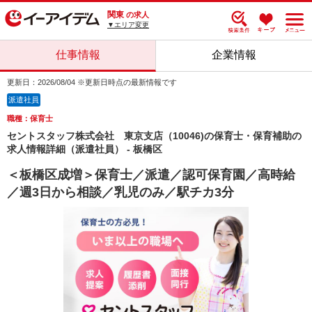
関東
の求人
▼エリア変更
仕事情報
企業情報
更新日：2026/08/04 ※更新日時点の最新情報です
派遣社員
職種：保育士
セントスタッフ株式会社 東京支店（10046)の保育士・保育補助の
求人情報詳細（派遣社員） - 板橋区
＜板橋区成増＞保育士／派遣／認可保育園／高時給
／週3日から相談／乳児のみ／駅チカ3分