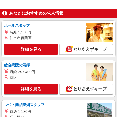
験・能力により考慮 賞与あり 交通費あり／上限2
万円まで 基本給 ＋経験加算 ＋資格手当 ＋地域手
■サンシティ小規模保育園（小規模保育園） 東
あなたにおすすめの求人情報
当 ＋調整手当 ＋残業代別途支給
京都板橋区中台３丁目２７－７
ホールスタッフ
詳細を見る
キープ
時給 1,150円
仙台市青葉区
正社員
株式会社アスカ 東京支店（jb620458）
詳細を見る
とりあえずキープ
小規模保育園の保育士
月給 245,000円 〜 288,000円 ※給与幅は経
験・能力により考慮 賞与あり 交通費あり／上限2
総合病院の清掃
万円まで
■上板橋二丁目小規模保育園（小規模保育園）
月給 257,400円
東京都板橋区上板橋２丁目４８－１
港区
詳細を見る
キープ
詳細を見る
とりあえずキープ
アルバイト
パート
株式会社アスカ 東京支店（jb631653）
レジ・商品陳列スタッフ
小規模保育園の保育士
時給 1,180円
時給 1,300円 〜 1,400円 ※給与幅は経験・能