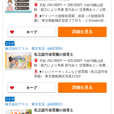
月給 245,000円 〜 288,000円 ※給与幅は経
験・能力により考慮 賞与あり 交通費あり／上限2
万円まで
■デイジー小規模保育園 加賀（小規模保育
園） 東京都板橋区加賀２丁目５－２８kudos加賀1
階
詳細を見る
キープ
正社員
株式会社アスカ 東京支店（jb657859）
私立認可保育園の保育士
月給 292,000円 〜 429,000円 ※給与幅は経
験・能力により考慮 賞与あり 交通費あり／実費支
給（上限30,000円） ▽内訳 基本給：195,000円〜
■トレジャーキッズふなど保育園（私立認可保
292,000円（給与は経験により算出） 特別手当：
育園） 東京都板橋区舟渡11310
89,000円/月 処遇改善3：8,000円/月（年度末に調
整有） 処遇改善2：0〜40,000円/月（規定有）
詳細を見る
キープ
正社員
株式会社アスカ 東京支店（jb628822）
私立認可保育園の保育士