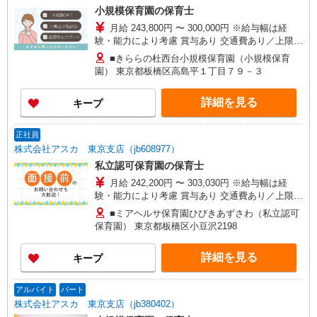
小規模保育園の保育士
月給 243,800円 〜 300,000円 ※給与幅は経
験・能力により考慮 賞与あり 交通費あり／上限あ
り 上記の給与下限は新卒者です。 経験やスキルに
■きららの杜西台小規模保育園（小規模保育
応じて加給いたします◎
園） 東京都板橋区高島平１丁目７９－３
詳細を見る
キープ
正社員
株式会社アスカ 東京支店（jb608977）
私立認可保育園の保育士
月給 242,200円 〜 303,030円 ※給与幅は経
験・能力により考慮 賞与あり 交通費あり／上限
50,000円／月 〜各種手当〜 資格手当：20,000円
■ミアヘルサ保育園ひびきあずさわ（私立認可
諸手当：40,200円 ≪経験年数ごとの月給目安≫ ・
保育園） 東京都板橋区小豆沢2198
経験2年：255,000円〜 ・経験4年：267,800円〜
・経験6年：280,600円〜 ・経験8年：293,400円〜
詳細を見る
キープ
・経験10年：306,200円〜
アルバイト
パート
株式会社アスカ 東京支店（jb380402）