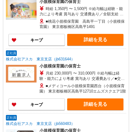
小規模保育園の保育士
時給 1,350円 〜 1,500円 ※給与幅は経験・能
力により考慮 賞与あり 交通費あり／全額支給 早
番：7:15〜8:00 時給1,500円 遅番：17:00〜
■桃花小規模保育園 高島平一丁目（小規模保
18:30 時給1,500円 賞与・早朝手当・遅番手当・
育園） 東京都板橋区高島平1491
被服手当★ 試用期間3ヶ月（同条件）
詳細を見る
キープ
正社員
株式会社アスカ 東京支店（jb631644）
小規模保育園の保育士
月給 230,000円 〜 310,000円 ※給与幅は経
験・能力により考慮 賞与あり 交通費あり／■交通
費支給（上限30,000円/月） ◇基本給 180000〜
■メディコール小規模保育園西台（小規模保育
260000円 ◇資格手当 20000 ◇その他手当
園） 東京都板橋区高島平12710エムズスクエア1階
30000
詳細を見る
キープ
正社員
株式会社アスカ 東京支店（jb560483）
小規模保育園の保育士