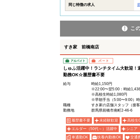
同じ特徴の求人
こ
すき家 前橋南店
アルバイト
パート
しゅふ活躍中！ランチタイム大歓迎！週
勤務OK☆履歴書不要
給与
時給1,150円
※22:00〜翌5:00：時給1,43
※高校生時給1,080円
※早朝手当（5:00〜9:00）
職種
すき家の店舗スタッフ（接客
勤務地
群馬県前橋市南町2-46-6
履歴書不要
未経験歓迎
高校生
エルダー（50代～）活躍中
シニア
車通勤OK
扶養内勤務OK
交通