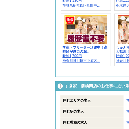
時給1,130円 ...
時給1,20
茨城県稲敷郡阿見町中...
栃木県大
学生・フリーター活躍中！高
しゅふ
時給が魅力の深...
大歓迎！週
時給1,700円
時給1,22
神奈川県川崎市中原区...
神奈川県
すき家 前橋南店のお仕事に近い
同じエリアの求人
同じ駅の求人
同じ職種の求人