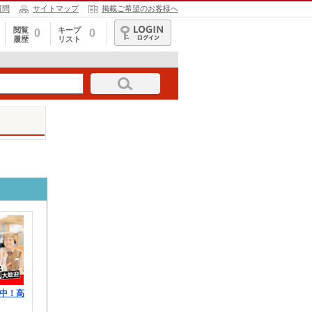
質問
サイトマップ
掲載ご希望のお客様へ
閲覧
キープ
0
0
履歴
リスト
ログイン
中！高