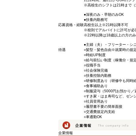
1日2時間、週2日からOKのシ
※高校生のシフトは21時まで
●深夜のみ・早朝のみOK
●扶養内勤務可
応募資格・経験
高校生以上※21時以降不可
※校則でアルバイトに許可が必
※22時以降は18歳以上の方のみ
●主婦（夫）・フリーター・シ
待遇
○髪型・髪色自由※就業時の規
○時給UP制度
○給与前払い制度（稼働分・規
○役職手当
○社会保険完備
○扶養控除内勤務
○研修制度あり（研修中も同時
○食事補助あり
○制服貸与（5000円お預かり
○すき家・はま寿司など、ゼン
○社員登用あり
○履歴書不要の簡単面接
○交通費規定内支給
○車通勤OK
企業情報