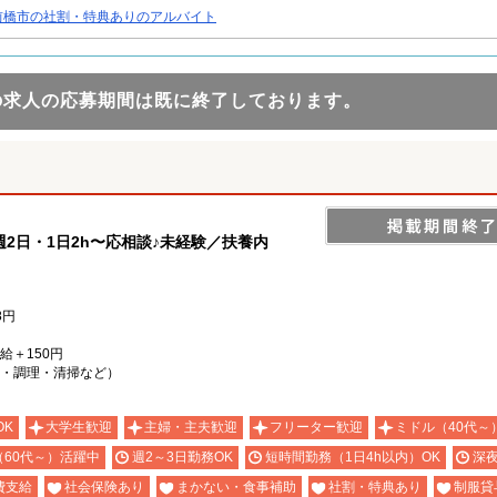
前橋市の社割・特典ありのアルバイト
の求人の応募期間は既に終了しております。
2日・1日2h〜応相談♪未経験／扶養内
8円
時給＋150円
・調理・清掃など）
OK
大学生歓迎
主婦・主夫歓迎
フリーター歓迎
ミドル（40代～
（60代～）活躍中
週2～3日勤務OK
短時間勤務（1日4h以内）OK
深
費支給
社会保険あり
まかない・食事補助
社割・特典あり
制服貸