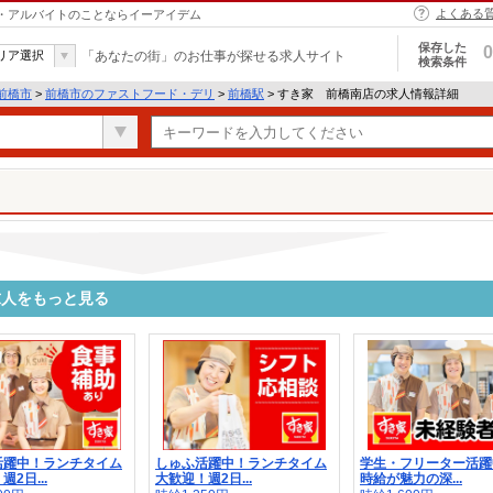
よくある
ト・アルバイトのことならイーアイデム
保存した
0
リア選択
「あなたの街」のお仕事が探せる求人サイト
検索条件
前橋市
>
前橋市のファストフード・デリ
>
前橋駅
> すき家 前橋南店の求人情報詳細
求人をもっと見る
活躍中！ランチタイム
しゅふ活躍中！ランチタイム
学生・フリーター活躍
2日...
大歓迎！週2日...
時給が魅力の深...