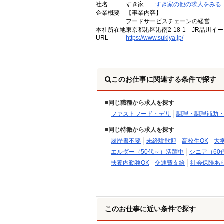
社名
すき家
すき家の他の求人をみる
企業概要
【事業内容】
フードサービスチェーンの経営
本社所在地
東京都港区港南2-18-1 JR品川イ
URL
https://www.sukiya.jp/
このお仕事に関連する条件で探す
同じ職種から求人を探す
ファストフード・デリ
調理・調理補助
同じ特徴から求人を探す
履歴書不要
未経験歓迎
高校生OK
大
エルダー（50代～）活躍中
シニア（60
扶養内勤務OK
交通費支給
社会保険あ
このお仕事に近い条件で探す