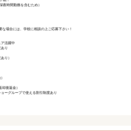
フト制！
（深夜時間勤務を含むため）
要な場合には、学校に相談の上ご応募下さい！
ニア活躍中
定あり
定あり）
給）
／返却後返金）
ショーグループで使える割引制度あり