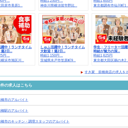
0円 ...
時給1,250円 ...
時給1,600円
田原市美原1...
神奈川県横須賀市野比...
東京都調布市仙川町1..
活躍中！ランチタイム
しゅふ活躍中！ランチタイム
学生・フリーター活躍
2日...
大歓迎！週2日...
時給が魅力の深...
5円 ...
時給1,150円 ...
時給1,625円
横浜市旭区川...
茨城県水戸市笠原町9...
東京都大田区鵜の木2..
すき家 前橋南店の求人を
条件の求人はこちら
前橋市のアルバイト
前橋駅のアルバイト
前橋市のキッチン・調理スタッフのアルバイト