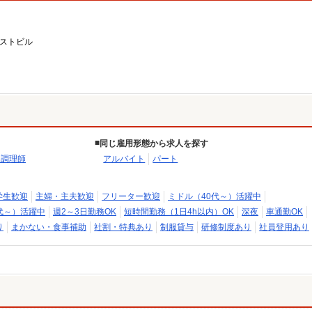
ーストビル
同じ雇用形態から求人を探す
・調理師
アルバイト
パート
学生歓迎
主婦・主夫歓迎
フリーター歓迎
ミドル（40代～）活躍中
代～）活躍中
週2～3日勤務OK
短時間勤務（1日4h以内）OK
深夜
車通勤OK
り
まかない・食事補助
社割・特典あり
制服貸与
研修制度あり
社員登用あり