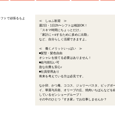
シフトで頑張るもよ
≪ しゅふ歓迎 ≫
週2日・1日2h〜シフトは相談OK！
。
「スキマ時間にちょっとだけ」
「家計に＋αするために多めに出勤」
など、自分らしく活躍できますよ。
≪ 働くメリットいっぱい ≫
■髪型・髪色自由
オシャレを捨てる必要はありません！
■給与前払い可
急な出費も安心♪
■社員登用あり
将来を考えている方は必見です。
なか卯、かつ庵、ココス、ジョリーパスタ、ビッグボ
イ、華屋与兵衛、オリーブの丘、焼肉いちばんなどを
しているゼンショーグループ！
その中のひとつ『すき家』でお仕事しませんか？