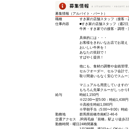
募集情報（アルバイト・パート）
職種
すき家の店舗スタッフ（接客・
仕事内容
■すき家の店舗スタッフ（週2日
牛丼・すき家での接客・調理・
具体的には・・・
お客様をきれいなお店でお迎え
おいしい牛丼を！
あなたの笑顔で！
すばやく提供！
他にも、食材の調整や金銭管理
セルフオーダー、セルフ会計で
取り間違いもなく安心でスムー
マニュアルも用意していますの
もちろん先輩クルーがしっかり
給与
時給1,150円
※22:00〜翌5:00：時給1,438円
※高校生時給1,080円
※早朝手当（5:00〜9:00）時給
勤務地
群馬県前橋市南町2-46-6
交通アクセス
JR両毛線「前橋」駅より徒歩2
勤務時間・曜日
24時間募集