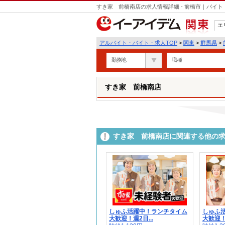
すき家 前橋南店の求人情報詳細 - 前橋市｜バイ
エ
関東
アルバイト・バイト・求人TOP
>
関東
>
群馬県
>
勤務地
職種
すき家 前橋南店
すき家 前橋南店に関連する他の
しゅふ活躍中！ランチタイム
しゅふ
大歓迎！週2日...
大歓迎！週