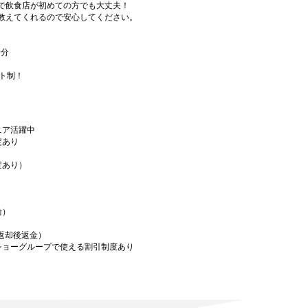
で飲食店が初めての方でも大丈夫！
教えてくれるので安心してください。
0分
フト制！
ニア活躍中
定あり
定あり）
給）
／返却後返金）
ショーグループで使える割引制度あり