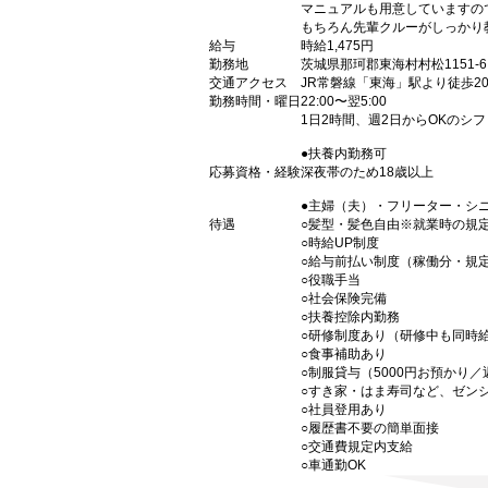
マニュアルも用意していますの
もちろん先輩クルーがしっかり
給与
時給1,475円
勤務地
茨城県那珂郡東海村村松1151-6
交通アクセス
JR常磐線「東海」駅より徒歩2
勤務時間・曜日
22:00〜翌5:00
1日2時間、週2日からOKのシ
●扶養内勤務可
応募資格・経験
深夜帯のため18歳以上
●主婦（夫）・フリーター・シ
待遇
○髪型・髪色自由※就業時の規
○時給UP制度
○給与前払い制度（稼働分・規
○役職手当
○社会保険完備
○扶養控除内勤務
○研修制度あり（研修中も同時
○食事補助あり
○制服貸与（5000円お預かり
○すき家・はま寿司など、ゼン
○社員登用あり
○履歴書不要の簡単面接
○交通費規定内支給
○車通勤OK