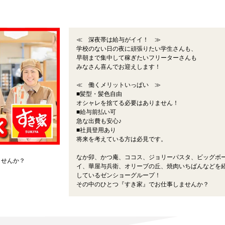
≪ 深夜帯は給与がイイ！ ≫
学校のない日の夜に頑張りたい学生さんも、
早朝まで集中して稼ぎたいフリーターさんも
みなさん喜んでお迎えします！
≪ 働くメリットいっぱい ≫
■髪型・髪色自由
オシャレを捨てる必要はありません！
■給与前払い可
急な出費も安心♪
■社員登用あり
将来を考えている方は必見です。
なか卯、かつ庵、ココス、ジョリーパスタ、ビッグボ
ませんか？
イ、華屋与兵衛、オリーブの丘、焼肉いちばんなどを
しているゼンショーグループ！
その中のひとつ『すき家』でお仕事しませんか？