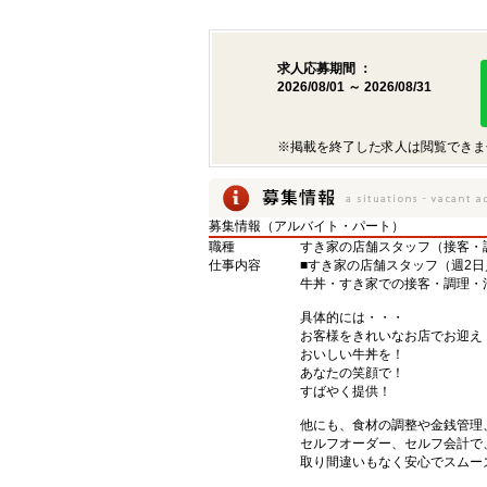
求人応募期間 ：
2026/08/01 ～ 2026/08/31
※掲載を終了した求人は閲覧できま
募集情報（アルバイト・パート）
職種
すき家の店舗スタッフ（接客・
仕事内容
■すき家の店舗スタッフ（週2日
牛丼・すき家での接客・調理・
具体的には・・・
お客様をきれいなお店でお迎え
おいしい牛丼を！
あなたの笑顔で！
すばやく提供！
他にも、食材の調整や金銭管理
セルフオーダー、セルフ会計で
取り間違いもなく安心でスムー