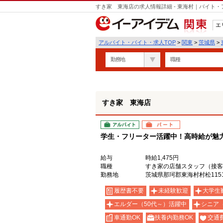
すき家 東海店の求人情報詳細 - 東海村｜バイト
エ
関東
アルバイト・バイト・求人TOP
>
関東
>
茨城県
>
勤務地
職種
すき家 東海店
アルバイト
パート
学生・フリーター活躍中！高時給が魅力の
給与
時給1,475円
職種
すき家の店舗スタッフ（接客
勤務地
茨城県那珂郡東海村村松1151
履歴書不要
未経験歓迎
大学生
エルダー（50代～）活躍中
シニア
車通勤OK
扶養内勤務OK
交通