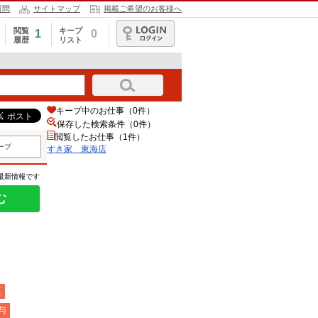
質問
サイトマップ
掲載ご希望のお客様へ
閲覧
キープ
1
0
履歴
リスト
ログイン
キープ中のお仕事（0件）
保存した検索条件（
0
件）
閲覧したお仕事（1件）
ープ
すき家 東海店
の最新情報です
む
夜
与