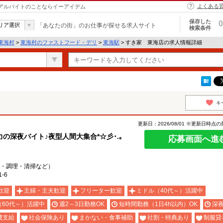
よくある
・アルバイトのことならイーアイデム
保存した
0
リア選択
「あなたの街」のお仕事が探せる求人サイト
検索条件
東海村
>
東海村のファストフード・デリ
>
東海駅
> すき家 東海店の求人情報詳細
キ
更新日：2026/08/01 ※更新日時点
深夜バイト♪夜型人間大集合*☆彡･.｡
応募画面へ進
・調理・清掃など）
-6
歓迎
主婦・主夫歓迎
フリーター歓迎
ミドル（40代～）活躍中
（60代～）活躍中
週2～3日勤務OK
短時間勤務（1日4h以内）OK
深
費支給
社会保険あり
まかない・食事補助
社割・特典あり
制服貸