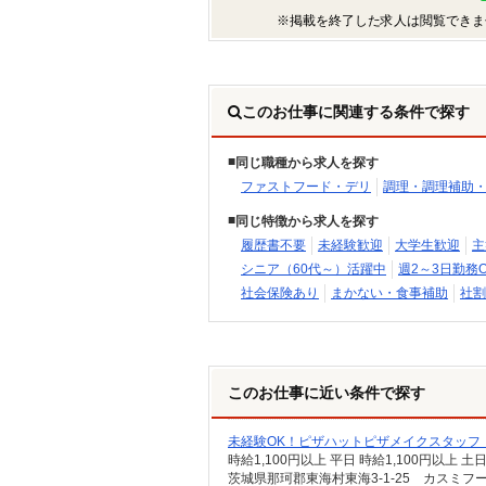
※掲載を終了した求人は閲覧できま
このお仕事に関連する条件で探す
同じ職種から求人を探す
ファストフード・デリ
調理・調理補助
同じ特徴から求人を探す
履歴書不要
未経験歓迎
大学生歓迎
主
シニア（60代～）活躍中
週2～3日勤務O
社会保険あり
まかない・食事補助
社割
このお仕事に近い条件で探す
未経験OK！ピザハットピザメイクスタッフ
時給1,100円以上 平日 時給1,100円以上 土
茨城県那珂郡東海村東海3-1-25 カスミフ