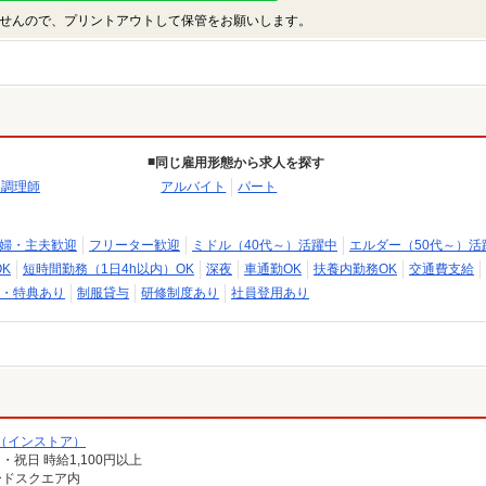
せんので、プリントアウトして保管をお願いします。
同じ雇用形態から求人を探す
・調理師
アルバイト
パート
婦・主夫歓迎
フリーター歓迎
ミドル（40代～）活躍中
エルダー（50代～）活
K
短時間勤務（1日4h以内）OK
深夜
車通勤OK
扶養内勤務OK
交通費支給
・特典あり
制服貸与
研修制度あり
社員登用あり
（インストア）
日・祝日 時給1,100円以上
ードスクエア内