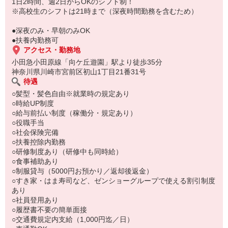
もちろん先輩クルーがしっかり教えてくれるので安心してくださ
1日2時間、週2日からOKのシフト制！
い。
※高校生のシフトは21時まで（深夜時間勤務を含むため）
●深夜のみ・早朝のみOK
●扶養内勤務可
アクセス・勤務地
小田急小田原線「向ケ丘遊園」駅より徒歩35分
神奈川県川崎市宮前区初山1丁目21番31号
待遇
○髪型・髪色自由※就業時の規定あり
○時給UP制度
○給与前払い制度（稼働分・規定あり）
○役職手当
○社会保険完備
○扶養控除内勤務
○研修制度あり（研修中も同時給）
○食事補助あり
○制服貸与（5000円お預かり／返却後返金）
○すき家・はま寿司など、ゼンショーグループで使える割引制度
あり
○社員登用あり
○履歴書不要の簡単面接
○交通費規定内支給（1,000円迄／日）