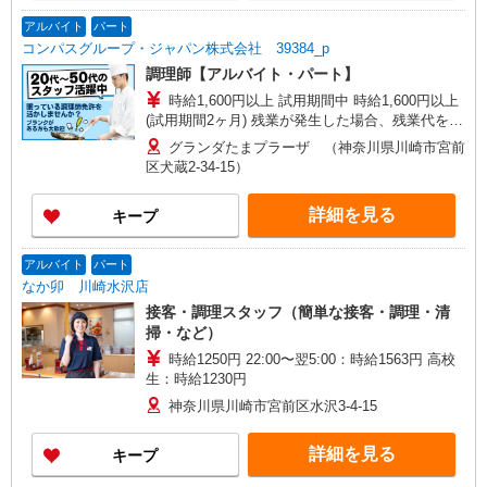
アルバイト
パート
コンパスグループ・ジャパン株式会社 39384_p
調理師【アルバイト・パート】
時給1,600円以上 試用期間中 時給1,600円以上
(試用期間2ヶ月) 残業が発生した場合、残業代を1
分単位で別途支給します。
グランダたまプラーザ （神奈川県川崎市宮前
区犬蔵2-34-15）
詳細を見る
キープ
アルバイト
パート
なか卯 川崎水沢店
接客・調理スタッフ（簡単な接客・調理・清
掃・など）
時給1250円 22:00〜翌5:00：時給1563円 高校
生：時給1230円
神奈川県川崎市宮前区水沢3-4-15
詳細を見る
キープ