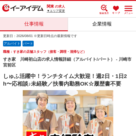
関東
の求人
▼エリア変更
仕事情報
企業情報
更新日：2026/08/01 ※更新日時点の最新情報です
アルバイト
パート
職種：すき家の店舗スタッフ（接客・調理・清掃など）
すき家 川崎初山店の求人情報詳細（アルバイト/パート） - 川崎市
宮前区
しゅふ活躍中！ランチタイム大歓迎！週2日・1日2
h〜応相談♪未経験／扶養内勤務OK☆履歴書不要