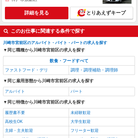
ど）
時給1,225円 ※22:00〜翌5:00：時給1,532円 ※
詳細を見る
とりあえずキープ
高校生時給1,225円 ※早朝手当（5:00〜9:00）時給
＋150円
神奈川県川崎市宮前区潮見台10-2
このお仕事に関連する条件で探す
詳細を見る
キープ
川崎市宮前区のアルバイト・バイト・パートの求人を探す
同じ職種から川崎市宮前区の求人を探す
アルバイト
パート
株式会社HITOWA フードサービスカンパニー
飲食・フードすべて
福祉施設での調理補助【アルバイト・パート】
ファストフード・デリ
調理・調理補助・調理師
時給1,300円以上 ※経験によりスタート時給は
変動します。 ※AP評価制度：あり 年1回の評価
同じ雇用形態から川崎市宮前区の求人を探す
により時給を見直します。 ※アルバイト賞与（寸
イリーゼさぎぬま・新館 （神奈川県川崎市宮
志）：あり 年2回。勤続年数により金額UP。
前区土橋4丁目8-2）
アルバイト
パート
同じ特徴から川崎市宮前区の求人を探す
詳細を見る
キープ
履歴書不要
未経験歓迎
高校生OK
大学生歓迎
主婦・主夫歓迎
フリーター歓迎