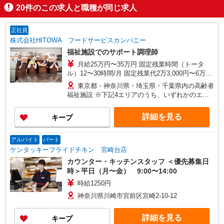
20
件のこの求人と職種が同じ求人
正社員
株式会社HITOWA フードサービスカンパニー
福祉施設でのサポート調理師
月給25万円〜35万円 固定残業時間（トータ
ル）12〜30時間/月 固定残業代2万3,000円〜6万
3,000円 超過分別途支給 ※給与は経験や前職給与
東京都・神奈川県・埼玉県・千葉県内の高齢者
に応じて決定します。 賞与年2回
福祉施設 ※下記4エリアのうち、いずれかのエリ
ア・市を担当していただきます。 担当いただく
範囲は、お住まいやご希望を考慮して決定いたし
詳細を見る
キープ
ますのでご相談ください。 ［1］東京エリア
… 八王子市、立川市、府中市、調布市、狛江市
［2］神奈川エリア …川崎市、横浜市青葉区
アルバイト
パート
［3］千葉エリア … 千葉市緑区、船橋市、市原
ケンタッキーフライドチキン 宮崎台店
市、木更津市、松戸市、柏市、流山市 ［4］埼玉
カウンター・キッチンスタッフ ＜優先募集日
エリア … さいたま市大宮区、所沢市、入間
時＞平日（月〜金） 9:00〜14:00
市、狭山市、和光市、朝霞市
時給1250円
神奈川県川崎市宮前区宮崎2-10-12
詳細を見る
キープ