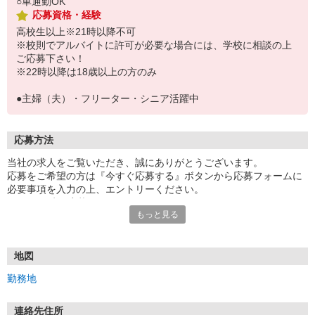
○車通勤OK
応募資格・経験
高校生以上※21時以降不可
※校則でアルバイトに許可が必要な場合には、学校に相談の上
ご応募下さい！
※22時以降は18歳以上の方のみ
●主婦（夫）・フリーター・シニア活躍中
応募方法
当社の求人をご覧いただき、誠にありがとうございます。
応募をご希望の方は『今すぐ応募する』ボタンから応募フォームに
必要事項を入力の上、エントリーください。
☆★☆24時間応募OK！☆★☆
もっと見る
・・・お願い・・・
応募の際は、連絡先に「携帯電話のアドレス」や「携帯電話の番
号」など
地図
普段つながりやすい連絡先を入力してください。
勤務地
連絡先住所