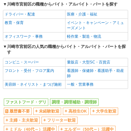
川崎市宮前区の職種からバイト・アルバイト・パートを探す
深夜
車通勤OK
扶養内勤務OK
交通費支給
ドライバー・配達
医療・介護・福祉
社会保険あり
まかない・食事補助
教育・保育
イベント・キャンペーン・アミュ
ーズメント
社員登用あり
オフィスワーク・事務
軽作業・製造・物流
川崎市宮前区の人気の職種からバイト・アルバイト・パートを探
す
コンビニ・スーパー
量販店・大型SC・百貨店
フロント・受付・フロア案内
看護師・保健師・看護助手・助産
師
美容師・ネイリスト・まつげ施術
一般・営業事務
ファストフード・デリ
調理・調理補助・調理師
履歴書不要
未経験歓迎
高校生OK
大学生歓迎
主婦・主夫歓迎
フリーター歓迎
ミドル（40代～）活躍中
エルダー（50代～）活躍中