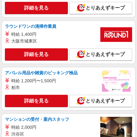
ど）
詳細を見る
とりあえずキープ
時給1,563円
神奈川県川崎市宮前区馬絹1-5-5 ソアールシ
ーノ 1F
ラウンドワンの清掃作業員
時給 1,400円
詳細を見る
キープ
大阪市城東区
アルバイト
パート
詳細を見る
とりあえずキープ
すき家 鷺沼駅前店
すき家の店舗スタッフ（接客・調理・清掃な
ど）
アパレル用品や雑貨のピッキング検品
時給1,625円
時給 1,200円〜1,500円
神奈川県川崎市宮前区鷺沼一丁目2番地1 安
柏市
藤マンション1階5区画
詳細を見る
とりあえずキープ
詳細を見る
キープ
アルバイト
パート
マンションの受付・案内スタッフ
株式会社HITOWA フードサービスカンパニー
時給 2,000円
福祉施設での調理補助【アルバイト・パート】
渋谷区