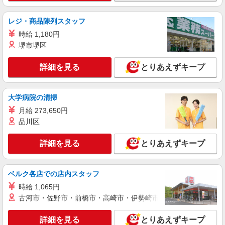
キッチン（フード）スタッフ
時給1300円 ※22:00以降は時給1625円 ※高校
レジ・商品陳列スタッフ
生時給1230円 ■土日・祝手当 土日・祝は時給＋
100円 ■特別手当 早朝手当（6:00〜8:00）時給＋
時給 1,180円
神奈川県川崎市宮前区神木本町2丁目8-1
100円
堺市堺区
詳細を見る
キープ
詳細を見る
とりあえずキープ
アルバイト
パート
株式会社HITOWA フードサービスカンパニー
大学病院の清掃
福祉施設での調理補助【アルバイト・パート】
月給 273,650円
時給1,300円 ※経験によりスタート時給は変動
品川区
します。 ※AP評価制度：あり 年1回の評価によ
り時給を見直します。 ※アルバイト賞与（寸
イリーゼさぎぬま・新館 （神奈川県川崎市宮
詳細を見る
志）：あり 年2回。勤続年数により金額UP。
とりあえずキープ
前区土橋4丁目8-2）
詳細を見る
キープ
ベルク各店での店内スタッフ
時給 1,065円
アルバイト
パート
古河市・佐野市・前橋市・高崎市・伊勢崎市・太田市・館林市・
すき家 鷺沼駅前店
すき家の店舗スタッフ（接客・調理・清掃な
詳細を見る
とりあえずキープ
ど）