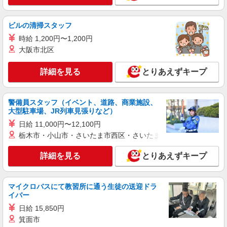
時給1,280円 ※22:00〜翌5:00：時給1,625円 ※
高校生時給1,225円 ※早朝手当（5:00〜9:00）時給
ビルの清掃スタッフ
＋150円
神奈川県川崎市宮前区鷺沼一丁目2番地1 安
時給 1,200円〜1,200円
藤マンション1階5区画
大阪市北区
詳細を見る
キープ
詳細を見る
とりあえずキープ
アルバイト
パート
株式会社HITOWA フードサービスカンパニー
警備員スタッフ（イベント、道路、商業施設、
福祉施設での調理員【アルバイト・パート】
大型駐車場、JR列車見張りなど）
時給1,350円以上 ※経験によりスタート時給は
日給 11,000円〜12,100円
変動します。 ※AP評価制度：あり 年1回の評価
栃木市・小山市・さいたま市西区・さいたま市岩槻区・久喜市・
により時給を見直します。 ※アルバイト賞与（寸
イリーゼさぎぬま・新館 （神奈川県川崎市宮
志）：あり 年2回。勤続年数により金額UP。
前区土橋4丁目8-2）
詳細を見る
とりあえずキープ
詳細を見る
キープ
マイクロバスにて教習所に通う生徒の送迎ドラ
イバー
アルバイト
パート
すき家 宮前平店
日給 15,850円
箕面市
すき家の店舗スタッフ（接客・調理・清掃な