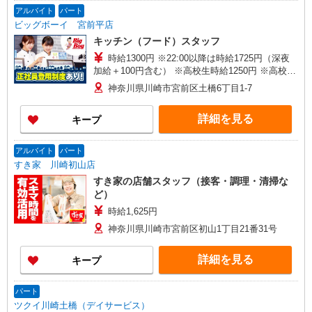
アルバイト
パート
ビッグボーイ 宮前平店
キッチン（フード）スタッフ
時給1300円 ※22:00以降は時給1725円（深夜
加給＋100円含む） ※高校生時給1250円 ※高校生
は学校からの許可が必要な場合、通学中の学校か
神奈川県川崎市宮前区土橋6丁目1-7
らの許可証が必要となります。
詳細を見る
キープ
アルバイト
パート
すき家 川崎初山店
すき家の店舗スタッフ（接客・調理・清掃な
ど）
時給1,625円
神奈川県川崎市宮前区初山1丁目21番31号
詳細を見る
キープ
パート
ツクイ川崎土橋（デイサービス）