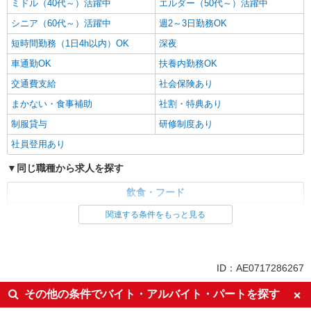
ミドル（40代～）活躍中
エルダー（50代～）活躍中
シニア（60代～）活躍中
週2～3日勤務OK
短時間勤務（1日4h以内）OK
深夜
車通勤OK
扶養内勤務OK
交通費支給
社会保険あり
まかない・食事補助
社割・特典あり
制服貸与
研修制度あり
社員登用あり
同じ職種から求人を探す
飲食・フード
ファストフード・デリ
調理・調理補助・調理師
関連する条件をもっと見る
同じ特徴から求人を探す
未経験歓迎
高校生OK
ID：AE0717286267
大学生歓迎
ミドル（40代～）活躍中
その他の条件でバイト・アルバイト・パートを探す
週2～3日勤務OK
短時間勤務（1日4h以内）OK