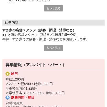
「家計に＋αするために多めに出勤」
もっと見る
など、自分らしく活躍できますよ。
≪ 働くメリットいっぱい ≫
■髪型・髪色自由
仕事内容
オシャレを捨てる必要はありません！
すき家の店舗スタッフ（接客・調理・清掃など）
■給与前払い可
■すき家の店舗スタッフ（週2日／1日2時間〜OK）
急な出費も安心♪
牛丼・すき家での接客・調理・清掃などをお願いします。
■社員登用あり
将来を考えている方は必見です。
もっと見る
具体的には・・・
お客様をきれいなお店でお迎え！
なか卯、かつ庵、ココス、ジョリーパスタ、ビッグボーイ、華屋
おいしい牛丼を！
与兵衛、オリーブの丘、焼肉いちばんなどを経営しているゼンシ
あなたの笑顔で！
ョーグループ！
募集情報（アルバイト・パート）
すばやく提供！
その中のひとつ『すき家』でお仕事しませんか？
給与
他にも、食材の調整や金銭管理、新しく入社したクルーの研修など
時給1,280円
様々なお仕事があります。
※22:00〜翌5:00：時給1,625円
セルフオーダー、セルフ会計で、現金の受け渡しはほとんどありま
※高校生時給1,225円
せん。※一部店舗を除く
※早朝手当（5:00〜9:00）時給＋150円
取り間違いもなく安心でスムーズ♪
勤務時間・曜日
マニュアルも用意していますので飲食店が初めての方でも大丈夫！
24時間募集