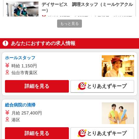
デイサービス 調理スタッフ（ミールケアクル
ー）
時給1,225円〜1,300円 ★土日祝日は時給100円
アップ！ ※給与幅は資格・経験等による
もっと見る
神奈川県川崎市宮前区土橋7-28-1
あなたにおすすめの求人情報
詳細を見る
キープ
ホールスタッフ
正社員
株式会社HITOWA フードサービスカンパニー
時給 1,150円
仙台市青葉区
福祉施設での調理師【正社員】
月給23万円〜28万円 ※給与は経験や前職給与
詳細を見る
に応じて決定します。 賞与年2回
とりあえずキープ
フローレンスケアたまプラーザ （神奈川県川
崎市宮前区犬蔵2-17-65）
総合病院の清掃
詳細を見る
月給 257,400円
キープ
港区
アルバイト
パート
詳細を見る
とりあえずキープ
オリーブの丘 川崎神木本町店