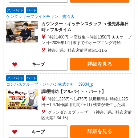
アルバイト
パート
ケンタッキーフライドチキン 鷺沼店
カウンター・キッチンスタッフ ＜優先募集日
時＞フルタイム
時給1400円 ＜高校生＞時給1350円 ★★オープ
ン日~2026年12月末までのオープニング時給 --------
---------------------------------- 採用からオープン日前日
神奈川県川崎市宮前区鷺沼1-11-6
まで/2027年1月から 一般時給1300円、高校生1250
円
詳細を見る
キープ
アルバイト
パート
コンパスグループ・ジャパン株式会社 39384_p
調理補助【アルバイト・パート】
時給1,225円〜1,475円 試用期間中 時給1,225
円〜1,475円(試用期間2ヶ月) 残業が発生した場
合、残業代を1分単位で別途支給します。
グランダたまプラーザ （神奈川県川崎市宮前
区犬蔵2-34-15）
詳細を見る
キープ