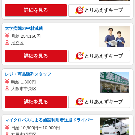
時給1,250円 ※経験によりスタート時給は変動
します。 ※AP評価制度：あり 年1回の評価によ
詳細を見る
とりあえずキープ
り時給を見直します。 ※アルバイト賞与（寸
フローレンスケアたまプラーザ （神奈川県川
志）：あり 年2回。勤続年数により金額UP。
崎市宮前区犬蔵2-17-65）
大学病院の中材滅菌
詳細を見る
キープ
月給 254,160円
足立区
アルバイト
パート
ピザハット 宮前平店
詳細を見る
とりあえずキープ
未経験OK！ピザハットピザメイクスタッフ
（インストア）
時給1,230円以上 平日 時給1,230円以上 土日・
レジ・商品陳列スタッフ
祝日 時給1,230円以上
時給 1,300円
神奈川県川崎市宮前区宮前平2-6-10 エヴァ―
大阪市中央区
グリ―ン宮前平パ―ト2 1F
詳細を見る
とりあえずキープ
詳細を見る
キープ
アルバイト
パート
マイクロバスによる施設利用者送迎ドライバー
すき家 川崎潮見台店
日給 10,900円〜10,900円
すき家の店舗スタッフ（接客・調理・清掃な
神戸市須磨区