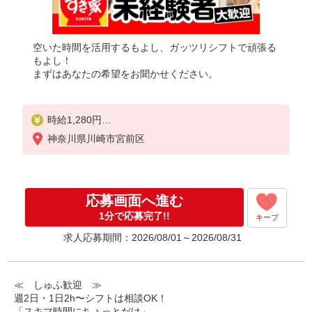
空いた時間を活用するもよし、ガッツリシフトで頑張る
もよし！
まずはあなたの希望をお聞かせください。
時給1,280円
※22:00〜翌5:00：時給1,625円
神奈川県川崎市宮前区
※高校生時給1,225円
※早朝手当（5:00〜9:00）時給＋150円
応募画面へ進む
1分で応募完了!!
キープ
求人応募期間：2026/08/01～2026/08/31
≪ しゅふ歓迎 ≫
週2日・1日2h〜シフトは相談OK！
「スキマ時間にちょっとだけ」