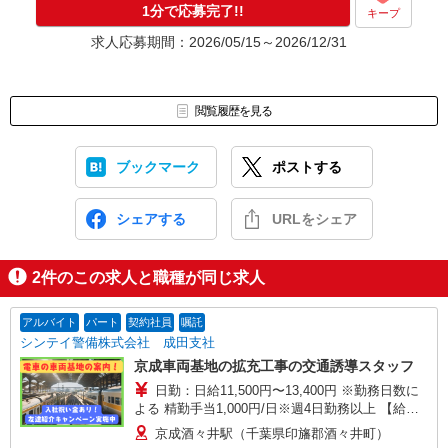
1分で応募完了!!
キープ
求人応募期間：2026/05/15～2026/12/31
閲覧履歴を見る
ブックマーク
ポストする
シェアする
URLをシェア
2
件のこの求人と職種が同じ求人
アルバイト
パート
契約社員
嘱託
シンテイ警備株式会社 成田支社
京成車両基地の拡充工事の交通誘導スタッフ
日勤：日給11,500円〜13,400円 ※勤務日数に
よる 精勤手当1,000円/日※週4日勤務以上 【給与
は週払いor月払い、選べます】 ★週払い（毎週水
京成酒々井駅（千葉県印旛郡酒々井町）
曜） ※勤務日数によって規定あり ★月払い（毎月