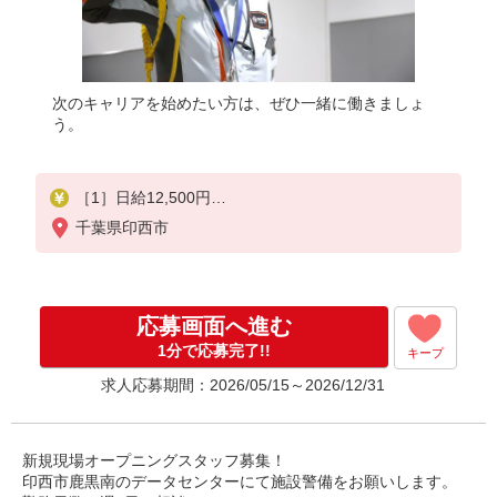
次のキャリアを始めたい方は、ぜひ一緒に働きましょ
う。
［1］日給12,500円
［2］日給14,065円
千葉県印西市
★9月末までのオープニング特別日給です。
＜月収例＞
［1］月収/250,000円（月20日勤務の場合）
応募画面へ進む
［2］月収/281,300円（月20日勤務の場合）
1分で応募完了!!
キープ
※通常（10月以降）の日給
求人応募期間：2026/05/15～2026/12/31
［1］日給11,500円
［2］日給12,940円
新規現場オープニングスタッフ募集！
印西市鹿黒南のデータセンターにて施設警備をお願いします。