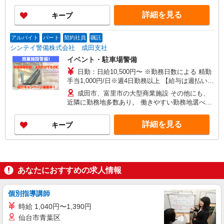
25日） ＜初任研修手当＆入社祝い金について＞ ■
詳細を見る
キープ
初任研修手当：3日間3万円支給 （研修手当1日
9,000円＋食事手当1日1,000円×3日） ※研修実
施3日間の交通費も支給！ ■入社祝い金5万円支給
アルバイト
パート
契約社員
嘱託
研修終了後… 15回勤務で2万円 30回勤務で3万円
シンテイ警備株式会社 成田支社
初任研修手当と合わせて合計8万円が給与とは別に
イベント・駐車場警備
GETできます！
日勤：日給10,500円〜 ※勤務日数による 精勤
手当1,000円/日※週4日勤務以上 【給与は週払いor
月払い、選べます】 ★週払い（毎週水曜） ※勤務
成田市、富里市の大型商業施設 その他にも、
日数によって規定あり ★月払い（毎月25日） ＜
近隣に勤務地多数あり。 働きやすい勤務地選べま
初任研修手当＆入社祝い金について＞ ■初任研修
す！
手当：3日間3万円支給 （研修手当1日9,000円＋食
詳細を見る
キープ
事手当1日1,000円×3日） ※研修実施3日間の交通
費も支給！ ■入社祝い金5万円支給 研修終了後…
15回勤務で2万円 30回勤務で3万円 初任研修手当
と合わせて合計8万円が給与とは別にGETできま
す！
あなたにおすすめの求人情報
個別指導講師
時給 1,040円〜1,390円
仙台市青葉区