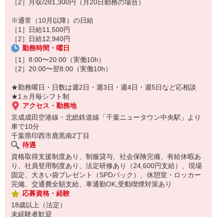
［2］月収/281,300円（月20日勤務の場合）
※通常（10月以降）の日給
［1］日給11,500円
［2］日給12,940円
勤務時間・曜日
［1］8:00〜20:00（実働10h）
［2］20:00〜翌8:00（実働10h）
★勤務曜日・日数は週2日・週3日・週4日・週5日など応相談
★1ヵ月毎シフト制
アクセス・勤務地
京成成田空港線・北総鉄道線「千葉ニュータウン中央駅」より
車で10分
千葉県印西市鹿黒南2丁目
待遇
資格取得支援制度あり、制服貸与、社会保険完備、有給休暇あ
り、社員登用制度あり、法定研修あり（24,600円支給）、現場
固定、大きい袋プレゼント（SPDバック）、休憩室・ロッカー
完備、交通費全額支給、車通勤OK,受動喫煙対策あり
応募資格・経験
18歳以上（法定）
未経験者歓迎