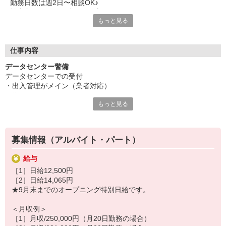
勤務日数は週2日〜相談OK♪
効率良くしっかり稼ぎたい方にオススメ！
もっと見る
すぐに働きたい方もご相談ください。
幅広い年代が活躍する警備のお仕事です。
「健康維持のために体を動かしていたい」
仕事内容
「安定してムリなくしっかり収入を得たい」
データセンター警備
そんな方はぜひこの機会にスタートしてください♪
データセンターでの受付
・出入管理がメイン（業者対応）
交通費支給や社会保険完備などの基本待遇はもちろん
・巡回
資格取得支援制度や社員登用制度もあります！
もっと見る
・モニター監視
室内勤務、空調完備で快適です。
★当社では中高年・シニアの方が活躍中！まだまだ働きたい方お
待ちしております！
★当社では中高年・シニアの方（40代・50代・60代・60歳以上・6
募集情報（アルバイト・パート）
5歳以上）活躍中！
給与
［1］日給12,500円
［2］日給14,065円
★9月末までのオープニング特別日給です。
＜月収例＞
［1］月収/250,000円（月20日勤務の場合）