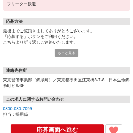
フリーター歓迎
応募方法
最後までご覧頂きましてありがとうございます。
「応募する」ボタンをご利用ください。
こちらより折り返しご連絡いたします。
電話でのご応募もお待ちしております。
もっと見る
面接時には履歴書（写真貼付）をお持ちください。
柏市、墨田区より面接会場が選べます。
お好みの場所をセレクトしてお越しください。
連絡先住所
東京警備事業部（錦糸町）／東京都墨田区江東橋3-7-8 日本生命錦
［面接地］
糸町ビル3F
下記にて面接可能です。
◆柏巡回センター（千葉県）
この求人に関するお問い合わせ
千葉県柏市明原1-8-22 JMR柏ビル2階
0800-080-7099
（各線「柏駅」より徒歩5分）
担当：採用係
◆東京警備事業部（錦糸町）
東京都墨田区江東橋3-7-8 日本生命錦糸町ビル3F
応募画面へ進む
（各線「錦糸町駅」より徒歩2〜5分）