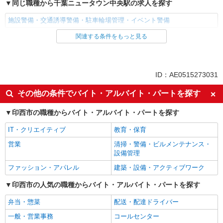
同じ職種から千葉ニュータウン中央駅の求人を探す
施設警備・交通誘導警備・駐車輪場管理・イベント警備
関連する条件をもっと見る
同じ雇用形態から千葉ニュータウン中央駅の求人を探す
アルバイト
パート
同じ特徴から千葉ニュータウン中央駅の求人を探す
ID：AE0515273031
入社日応相談
未経験歓迎
その他の条件でバイト・アルバイト・パートを探す
フリーター歓迎
学歴不問
印西市の職種からバイト・アルバイト・パートを探す
ミドル（40代～）活躍中
エルダー（50代～）活躍中
IT・クリエイティブ
教育・保育
シニア（60代～）活躍中
週2～3日勤務OK
営業
清掃・警備・ビルメンテナンス・
オープニングスタッフ
車通勤OK
設備管理
交通費支給
社会保険あり
ファッション・アパレル
建築・設備・アクティブワーク
制服貸与
研修制度あり
印西市の人気の職種からバイト・アルバイト・パートを探す
社員登用あり
資格取得支援制度あり
弁当・惣菜
配送・配達ドライバー
同じ職種から求人を探す
一般・営業事務
コールセンター