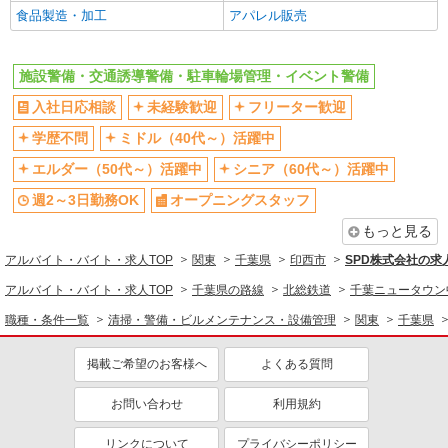
清掃・警備・ビルメンテナンス・設備管理
食品製造・加工
アパレル販売
施設警備・交通誘導警備・駐車輪場管理・イベント警備
同じ特徴から求人を探す
施設警備・交通誘導警備・駐車輪場管理・イベント警備
未経験歓迎
ミドル（40代～）活躍中
入社日応相談
未経験歓迎
フリーター歓迎
週2～3日勤務OK
オープニングスタッフ
学歴不問
ミドル（40代～）活躍中
車通勤OK
交通費支給
エルダー（50代～）活躍中
シニア（60代～）活躍中
社会保険あり
社員登用あり
週2～3日勤務OK
オープニングスタッフ
もっと見る
アルバイト・バイト・求人TOP
関東
千葉県
印西市
SPD株式会社の求
アルバイト・バイト・求人TOP
千葉県の路線
北総鉄道
千葉ニュータウン
職種・条件一覧
清掃・警備・ビルメンテナンス・設備管理
関東
千葉県
掲載ご希望のお客様へ
よくある質問
お問い合わせ
利用規約
リンクについて
プライバシーポリシー