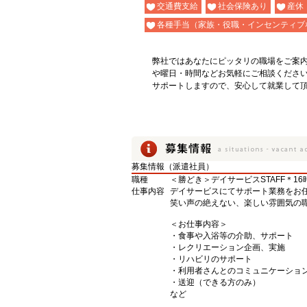
交通費支給
社会保険あり
産休
各種手当（家族・役職・インセンティブ
弊社ではあなたにピッタリの職場をご案
や曜日・時間などお気軽にご相談くださ
サポートしますので、安心して就業して
募集情報（派遣社員）
職種
＜勝どき＞デイサービスSTAFF＊1
仕事内容
デイサービスにてサポート業務をお
笑い声の絶えない、楽しい雰囲気の職
＜お仕事内容＞
・食事や入浴等の介助、サポート
・レクリエーション企画、実施
・リハビリのサポート
・利用者さんとのコミュニケーショ
・送迎（できる方のみ）
など