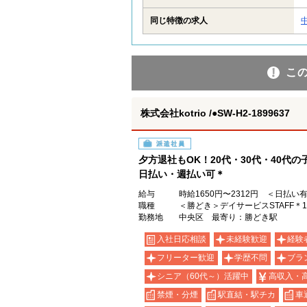
同じ特徴の求人
こ
株式会社kotrio /●SW-H2-1899637
派遣社員
夕方退社もOK！20代・30代・40代
日払い・週払い可＊
給与
時給1650円〜2312円 ＜日払い
職種
＜勝どき＞デイサービスSTAFF＊
勤務地
中央区 最寄り：勝どき駅
入社日応相談
未経験歓迎
経験
フリーター歓迎
学歴不問
ブラ
シニア（60代～）活躍中
高収入・
禁煙・分煙
駅直結・駅チカ
車