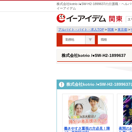
株式会社kotrio /●SW-H2-1899637の介護
イーアイデム
エ
関東
アルバイト・バイト・求人TOP
>
関東
>
東京都
>
勤務地
職種
株式会社kotrio /●SW-H2-1899637
株式会社kotrio /●SW-H2-18
働きやすさ重視の方必見！障
夜間の