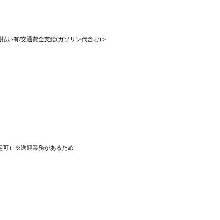
/週払い有/交通費全支給(ガソリン代含む)＞
定可）※送迎業務があるため