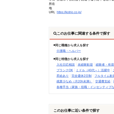
所在
地
URL
https://kotrio.co.jp/
このお仕事に関連する条件で探す
同じ職種から求人を探す
介護職・ヘルパー
同じ特徴から求人を探す
入社日応相談
未経験歓迎
経験者・有資
ブランクOK
ミドル（40代～）活躍中
昇給あり
完全週休2日制
フルタイム歓
残業少なめ（月20h未満）
交通費支給
各種手当（家族・役職・インセンティブ
このお仕事に近い条件で探す