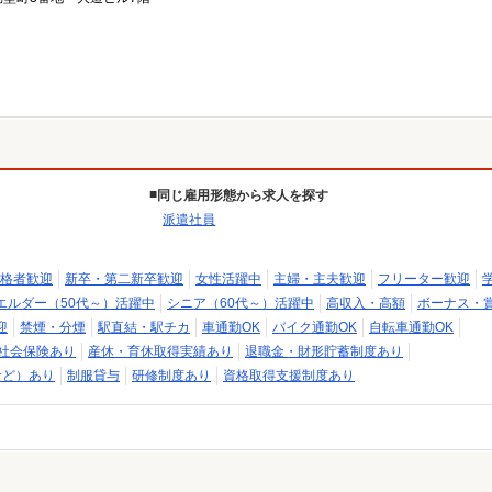
同じ雇用形態から求人を探す
派遣社員
格者歓迎
新卒・第二新卒歓迎
女性活躍中
主婦・主夫歓迎
フリーター歓迎
エルダー（50代～）活躍中
シニア（60代～）活躍中
高収入・高額
ボーナス・
迎
禁煙・分煙
駅直結・駅チカ
車通勤OK
バイク通勤OK
自転車通勤OK
社会保険あり
産休・育休取得実績あり
退職金・財形貯蓄制度あり
など）あり
制服貸与
研修制度あり
資格取得支援制度あり