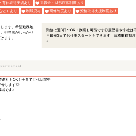
・育休取得実績あり
退職金・財形貯蓄制度あり
など）あり
制服貸与
研修制度あり
資格取得支援制度あり
内します。希望勤務地
勤務は週3日〜OK！副業も可能です◎履歴書や来社は
い。担当者がしっかり
＊最短3日でお仕事スタートもできます！資格取得制度
頂けます。
♪
6時退社もOK！子育て世代活躍中
任せします◎
場です♪
ン