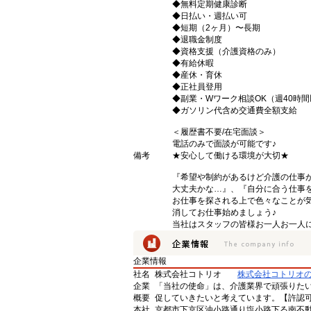
◆無料定期健康診断
◆日払い・週払い可
◆短期（2ヶ月）〜長期
◆退職金制度
◆資格支援（介護資格のみ）
◆有給休暇
◆産休・育休
◆正社員登用
◆副業・Wワーク相談OK（週40時
◆ガソリン代含め交通費全額支給
＜履歴書不要/在宅面談＞
電話のみで面談が可能です♪
備考
★安心して働ける環境が大切★
『希望や制約があるけど介護の仕事
大丈夫かな…』、『自分に合う仕事
お仕事を探される上で色々なことが気
消してお仕事始めましょう♪
当社はスタッフの皆様お一人お一人に
企業情報
社名
株式会社コトリオ
株式会社コトリオ
企業
「当社の使命」は、介護業界で頑張りた
概要
促していきたいと考えています。【許認可番号】
本社
京都市下京区油小路通り塩小路下る南不動