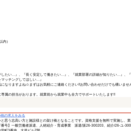
間以内）
がしたい…』、『長く安定して働きたい…』、『就業部署の詳細が知りたい…』、『
をマッチングしてほしい…』
になりますよね☆まずはお気軽にご連絡ください!!お問い合わせだけでも構いません
専属の担当がおります。就業前から就業中も全力でサポートいたします!!
の他の求人をみる
いと思う志高い方と施設様との架け橋となることです。資格支援を無料で実施し、業
一般労働者派遣、人材紹介・育成事業 派遣/派26-300203、紹介/26-ユ-300
堂町3番地 大道ビル7階