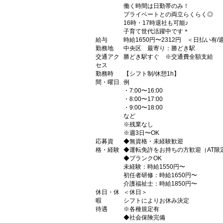
働く時間は日勤帯のみ！
プライベートとの両立らくらく◎
16時・17時退社も可能♪
子育て世代活躍中です＊
給与
時給1650円〜2312円 ＜日払い有
勤務地
中央区 最寄り：勝どき駅
交通アク
勝どき駅すぐ ※交通費全額支給
セス
勤務時
【シフト制/休憩1h】
間・曜日
例
・7:00〜16:00
・8:00〜17:00
・9:00〜18:00
など
※残業なし
※週3日〜OK
応募資
◆無資格・未経験歓迎
格・経験
◆運転免許をお持ちの方歓迎（AT限
◆ブランクOK
未経験：時給1550円〜
初任者研修：時給1650円〜
介護福祉士：時給1850円〜
休日・休
＜休日＞
暇
シフトによりお休み決定
待遇
※各種規定有
◆社会保険完備