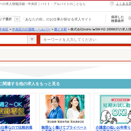
よくある
職・ヘルパーの求人情報詳細 - 中央区｜バイト・アルバイトのことなら
保存した
0
リア選択
「あなたの街」のお仕事が探せる求人サイト
検索条件
中央区
>
中央区の介護職・ヘルパー
>
勝どき駅
> 株式会社kotrio /●SW-H2-1899637の求
99637に関連する他の求人をもっと見る
お仕事なので比較的落
無理なく働けてプライベート
介護度の低いお年寄り