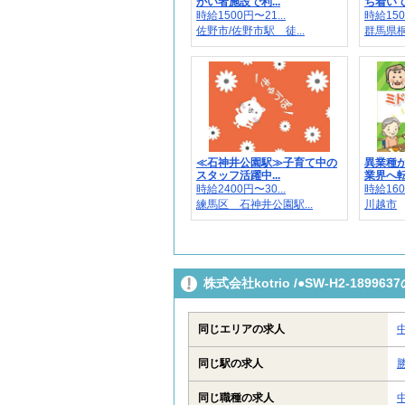
がい者施設で利...
ち着いて
時給1500円〜21...
時給150
佐野市/佐野市駅 徒...
群馬県
≪石神井公園駅≫子育て中の
異業種
スタッフ活躍中...
業界へ転
時給2400円〜30...
時給160
練馬区 石神井公園駅...
川越市
株式会社kotrio /●SW-H2-18
同じエリアの求人
同じ駅の求人
同じ職種の求人