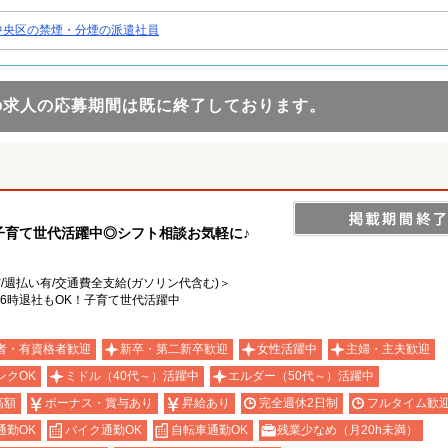
中央区の禁煙・分煙の派遣社員
の求人の応募期間は既に終了しております。
の子育て世代活躍中◎シフト相談お気軽に♪
有/週払い有/交通費全支給(ガソリン代含む)＞
16時退社もOK！子育て世代活躍中
者・有資格者歓迎
新卒・第二新卒歓迎
女性活躍中
主婦・主夫歓迎
ンクOK
ミドル（40代～）活躍中
エルダー（50代～）活躍中
高額
ボーナス・賞与あり
昇給あり
完全週休2日制
フルタイム歓
通勤OK
バイク通勤OK
自転車通勤OK
残業少なめ（月20h未満）