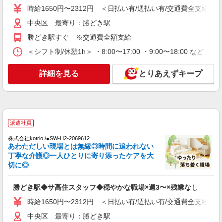
時給1650円〜2312円 ＜日払い有/週払い有/交通費全支給(ガ
詳細を見る
キープ
中央区 最寄り：勝どき駅
勝どき駅すぐ ※交通費全額支給
派遣社員
株式会社kotrio /●SW-H2-1981699
＜シフト制/休憩1h＞ ・8:00〜17:00 ・9:00〜18:00 など 
勝どき駅｜リハビリ補助などのデイサービス
STAFF♪未経験OK
詳細を見る
とりあえずキープ
時給1550円〜2312円 ＜日払い有/週払い有/交
通費全支給(ガソリン代含む)＞
中央区 最寄り：勝どき駅
派遣社員
詳細を見る
キープ
株式会社kotrio /●SW-H2-2069612
あわただしい現場とは無縁◎時間に追われない
派遣社員
丁寧な介護◎一人ひとりに寄り添ったケアを大
株式会社kotrio /●SW-H2-1816744
切に◎
シニア向けマンションで見守り・食事配膳など
＊勝どき＊。日払可
勝どき駅◆サ高住スタッフ◆穏やかな職場×週3〜×残業なし
時給1650円〜2312円 ＜日払い有/週払い有/交
通費全支給(ガソリン代含む)＞
時給1650円〜2312円 ＜日払い有/週払い有/交通費全支給(ガ
中央区 最寄り：勝どき駅
中央区 最寄り：勝どき駅