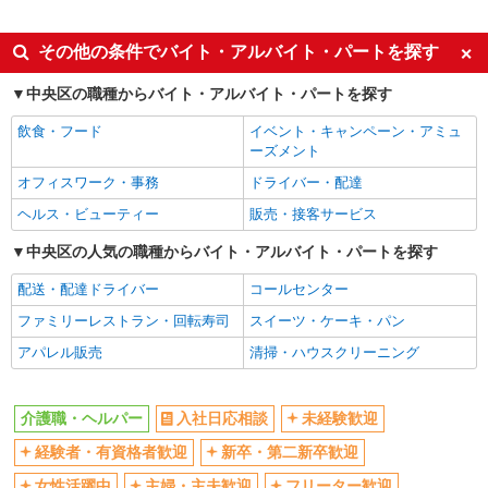
派遣社員
同じ特徴から勝どき駅の求人を探す
その他の条件でバイト・アルバイト・パートを探す
入社日応相談
未経験歓迎
中央区の職種からバイト・アルバイト・パートを探す
経験者・有資格者歓迎
新卒・第二新卒歓迎
飲食・フード
イベント・キャンペーン・アミュ
女性活躍中
主婦・主夫歓迎
ーズメント
フリーター歓迎
学歴不問
オフィスワーク・事務
ドライバー・配達
ブランクOK
ミドル（40代～）活躍中
ヘルス・ビューティー
販売・接客サービス
エルダー（50代～）活躍中
シニア（60代～）活躍中
中央区の人気の職種からバイト・アルバイト・パートを探す
高収入・高額
ボーナス・賞与あり
配送・配達ドライバー
コールセンター
昇給あり
完全週休2日制
ファミリーレストラン・回転寿司
スイーツ・ケーキ・パン
フルタイム歓迎
禁煙・分煙
アパレル販売
清掃・ハウスクリーニング
駅直結・駅チカ
車通勤OK
バイク通勤OK
自転車通勤OK
介護職・ヘルパー
入社日応相談
未経験歓迎
残業少なめ（月20h未満）
交通費支給
経験者・有資格者歓迎
新卒・第二新卒歓迎
社会保険あり
産休・育休取得実績あり
女性活躍中
主婦・主夫歓迎
フリーター歓迎