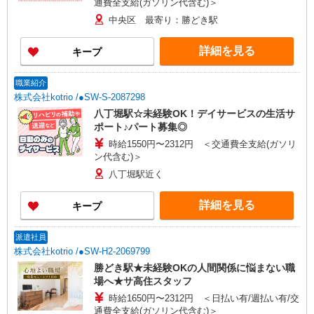
通費全支給(ガソリン代含む)＞
中央区 最寄り：勝どき駅
詳細を見る
キープ
職業紹介
株式会社kotrio /●SW-S-2087298
八丁堀駅☆未経験OK！デイサービスの生活サ
ポート♪パート募集◎
時給1550円〜2312円 ＜交通費全支給(ガソリ
ン代含む)＞
八丁堀駅近く
詳細を見る
キープ
派遣社員
株式会社kotrio /●SW-H2-2069799
勝どき駅★未経験OKの人間関係に悩まない職
場へ★サ高住スタッフ
時給1650円〜2312円 ＜日払い有/週払い有/交
通費全支給(ガソリン代含む)＞