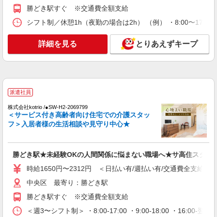
勝どき駅すぐ ※交通費全額支給
詳細を見る
キープ
シフト制／休憩1h（夜勤の場合は2h） （例） ・8:00〜17:00 ・
派遣社員
株式会社ブレイブ（マイナビグループ）/MDI13
詳細を見る
とりあえずキープ
介護スタッフ ◆デイサービス、サービス付き
高齢者向け住宅、グループホームなど様々な勤
務先から選べます。
未経験：時給1600〜1800円（資格・経験によ
る） 経験者：時給1800〜2000円（資格・経験によ
派遣社員
る） ◎月収例 時給2000円×1日8時間×22日（週5
東京都中央区 【最寄駅】 ◆各線「銀座駅」 ◆
日）＝35万2000円 ◆昇給あり ◆支払い方法 ※日
東京メトロ有楽町線「銀座一丁目駅」 ◆東京メト
株式会社kotrio /●SW-H2-2069799
払い/週払い/月払い対応も可能です。詳しくは面談
ロ日比谷線「小伝馬町駅」 ★その他、近隣に多数
＜サービス付き高齢者向け住宅での介護スタッ
時にご相談ください。 ◆交通費：別途全額支給 ※
勤務地あります！
フ＞入居者様の生活相談や見守り中心★
詳細を見る
キープ
当社規定あり
派遣社員
勝どき駅★未経験OKの人間関係に悩まない職場へ★サ高住スタッ
株式会社kotrio /●SW-H2-2114905
時給1650円〜2312円 ＜日払い有/週払い有/交通費全支給(ガ
人形町駅⇒キレイな病院で介護補助/事務作業
など
中央区 最寄り：勝どき駅
時給1650円〜2312円 ＜日払い有/週払い有/交
勝どき駅すぐ ※交通費全額支給
通費全支給(ガソリン代含む)＞
＜週3〜シフト制＞ ・8:00-17:00 ・9:00-18:00 ・16:
東京都中央区 ※最寄り駅：人形町