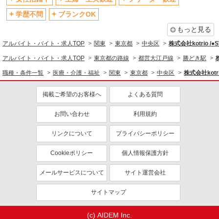
退職金・財形貯蓄制度あり
各種手当（家族・役職・インセン
ティブなど）あり
学歴不問
ブランクOK
制服貸与
研修制度あり
もっと見る
資格取得支援制度あり
アルバイト・バイト・求人TOP
関東
東京都
中央区
株式会社kotrio /
同じ職種から求人を探す
アルバイト・バイト・求人TOP
東京都の路線
都営大江戸線
勝どき駅
職種・条件一覧
医療・介護・福祉
関東
東京都
中央区
株式会社kotr
医療・介護・福祉
介護職・ヘルパー
掲載ご希望のお客様へ
よくある質問
同じ特徴から求人を探す
お問い合わせ
利用規約
未経験歓迎
ミドル（40代～）活躍中
リンクについて
プライバシーポリシー
ボーナス・賞与あり
車通勤OK
交通費支給
社会保険あり
Cookieポリシー
個人情報保護方針
産休・育休取得実績あり
メールサービスについて
サイト運営会社
サイトマップ
(c) AIDEM Inc.