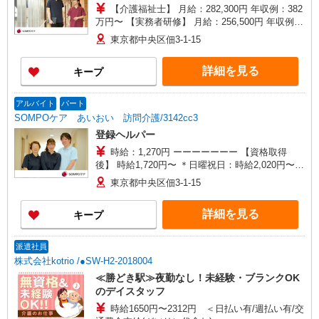
【介護福祉士】 月給：282,300円 年収例：382
万円〜 【実務者研修】 月給：256,500円 年収例：
347万円〜 【初任者研修・無資格】 月給：
東京都中央区佃3-1-15
246,800円 年収例：337万円〜 ※職務手当、（東
京都）居住支援特別手当、日祝手当（月平均2回
詳細を見る
キープ
分）、深夜勤手当（月平均3回分）等、毎月平均的
に支払われる手当を含みます。 ※介護福祉士の
み、特別職務手当も含む ◎残業時は別途時間外手
アルバイト
パート
当支給（超過1分〜） ◎居住支援特別手当は勤続5
SOMPOケア あいおい 訪問介護/3142cc3
年目までの方はさらに1万円支給（再入社は除く）
登録ヘルパー
◎賞与 基本給2.08ヶ月分/年支給
時給：1,270円 ーーーーーーー 【資格取得
後】 時給1,720円〜 ＊日曜祝日：時給2,020円〜
ーーーーーーー
東京都中央区佃3-1-15
詳細を見る
キープ
派遣社員
株式会社kotrio /●SW-H2-2018004
≪勝どき駅≫夜勤なし！未経験・ブランクOK
のデイスタッフ
時給1650円〜2312円 ＜日払い有/週払い有/交