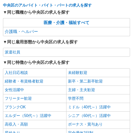
キープ
中央区のアルバイト・バイト・パートの求人を探す
同じ職種から中央区の求人を探す
派遣社員
株式会社kotrio /●SW-H2-1816716
医療・介護・福祉すべて
『勝どき』デイサービスで運転できる方急募★
介護職・ヘルパー
送迎や清掃など！
時給1650円〜2312円 ＜日払い有/週払い有/交
同じ雇用形態から中央区の求人を探す
通費全支給(ガソリン代含む)＞
中央区 最寄り：勝どき駅
派遣社員
同じ特徴から中央区の求人を探す
詳細を見る
キープ
入社日応相談
未経験歓迎
派遣社員
経験者・有資格者歓迎
新卒・第二新卒歓迎
株式会社kotrio /●SW-H2-2099018
女性活躍中
主婦・主夫歓迎
[ 綺麗 ]高級シニアマンションで生活ケア/見守
りなど/勝どき駅
フリーター歓迎
学歴不問
時給1650円〜2312円 ＜日払い有/週払い有/交
ブランクOK
ミドル（40代～）活躍中
通費全支給(ガソリン代含む)＞
エルダー（50代～）活躍中
シニア（60代～）活躍中
中央区 最寄り：勝どき駅
高収入・高額
ボーナス・賞与あり
詳細を見る
キープ
昇給あり
完全週休2日制