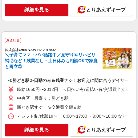
詳細を見る
とりあえずキープ
詳細を見る
キープ
派遣社員
株式会社kotrio /●SW-H2-1981138
<勝どき>高時給&シフト柔軟でいいとこ取り♪
派遣社員
サ高住の補助STAFF
株式会社kotrio /●SW-H2-2017832
時給1550円〜2312円 ＜日払い有/週払い有/交
＼子育てママ・パパ活躍中／見守りやリハビリ
通費全支給(ガソリン代含む)＞
補助など！残業なし・土日休みも相談OKで家庭
中央区 最寄り：勝どき駅
と両立◎
詳細を見る
キープ
≪勝どき駅≫日勤のみ＆残業ナシ！お迎えに間に合うデイサービス
時給1650円〜2312円 ＜日払い有/週払い有/交通費全支給(ガ
派遣社員
中央区 最寄り：勝どき駅
株式会社kotrio /●SW-H2-2099170
レア＊欠員により急募！シニア向けマンション
勝どき駅すぐ ※交通費全額支給
で生活サポート
＜シフト制/休憩1h＞ ・8:00〜17:00 ・9:00〜18:00 など 
時給1650円〜2312円 ＜日払い有/週払い有/交
通費全支給(ガソリン代含む)＞
詳細を見る
とりあえずキープ
中央区 最寄り：勝どき駅