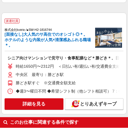
詳細を見る
キープ
派遣社員
派遣社員
株式会社トラストグロース 新宿本社 第2営業部
株式会社kotrio /●SW-H2-1816744
有料老人ホームでの介護士
[面接なし]大人気のサ高住でのオシゴト◎＊。
ホテルのような内装が人気×清潔感あふれる職場
時給：1400〜1500円 ※資格や経験面などによ
＊。
る
東京都中央区
シニア向けマンションで見守り・食事配膳など＊勝どき＊。日払可
詳細を見る
キープ
時給1650円〜2312円 ＜日払い有/週払い有/交通費全支給(ガ
中央区 最寄り：勝どき駅
派遣社員
勝どき駅すぐ ※交通費全額支給
株式会社kotrio /●SW-H2-2114906
新富町駅⇒キレイな病院で介護補助/事務作業
◆週3〜曜日不問 ◆希望シフト制（他シフト相談可） 7：00〜16
など
時給1650円〜2312円 ＜日払い有/週払い有/交
詳細を見る
とりあえずキープ
通費全支給(ガソリン代含む)＞
中央区
このお仕事に関連する条件で探す
詳細を見る