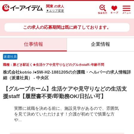
関東
の求人
▼エリア変更
この求人の応募期間は既に終了しております。
仕事情報
企業情報
派遣社員
職種：勝どき駅近く★生活ケアや見守りなどのグルホstaff♪年齢不問
株式会社kotrio /●SW-H2-1881205の介護職・ヘルパーの求人情報詳
細（派遣社員） - 中央区
【グループホーム】生活ケアや見守りなどの生活支
援staff【履歴書不要/即勤務OK/日払い可】
実際に就職を決める前に、施設見学があるので、雰囲気
を見て決めていただけます！介護が初めてで慎重な方
や...