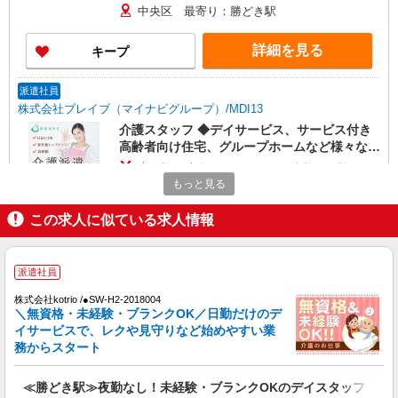
中央区 最寄り：勝どき駅
詳細を見る
キープ
派遣社員
株式会社ブレイブ（マイナビグループ）/MDI13
介護スタッフ ◆デイサービス、サービス付き
高齢者向け住宅、グループホームなど様々な勤
務先から選べます。
未経験：時給1600〜1800円（資格・経験によ
る） 経験者：時給1800〜2000円（資格・経験によ
もっと見る
る） ◎月収例 時給2000円×1日8時間×22日（週5
東京都中央区 【最寄駅】 ◆都営浅草線「宝町
日）＝35万2000円 ◆昇給あり ◆支払い方法 ※日
この求人に似ている求人情報
駅」 ◆各線「日本橋駅」 ◆各線「人形町駅」 ★
払い/週払い/月払い対応も可能です。詳しくは面談
その他、近隣に多数勤務地あります！
時にご相談ください。 ◆交通費：別途全額支給 ※
詳細を見る
キープ
当社規定あり
派遣社員
株式会社kotrio /●SW-H2-2018004
派遣社員
＼無資格・未経験・ブランクOK／日勤だけのデ
株式会社トラストグロース 新宿本社 第2営業部
イサービスで、レクや見守りなど始めやすい業
介護老人保健施設での介護士
務からスタート
時給：1300円〜1600円
東京都中央区
≪勝どき駅≫夜勤なし！未経験・ブランクOKのデイスタッフ