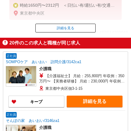
時給1650円〜2312円 ＜日払い有/週払い有/交通費
全支給(ガソリン代含む)＞
東京都中央区
詳細を見る
ID：AE0514200048
20
件のこの求人と職種が同じ求人
掲載期間終了
正社員
SOMPOケア あいおい 訪問介護/3142ca1
介護職
【介護福祉士】 月給：255,800円 年収例：350
万円〜 【実務者研修】 月給：230,000円 年収例：
316万円〜 【初任者研修】 月給：220,300円 年収
東京都中央区佃3-1-15
例：305万円〜 ※職務手当、（東京都）居住支援
特別手当、日祝手当（月平均2回分）等、毎月平均
詳細を見る
キープ
的に支払われる手当を含みます。 ※介護福祉士の
み、特別職務手当も含む ※居住支援特別手当は勤
続5年目までの方はさらに1万円支給（再入社は除
正社員
く） ◎賞与：基本給2.08ヶ月分/年支給 ◎残業時
そんぽの家 あいおい/3146za1
は別途時間外手当支給（超過1分〜）
介護職