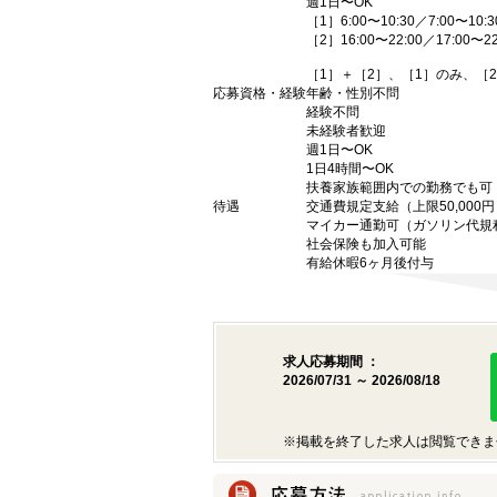
週1日〜OK
［1］6:00〜10:30／7:00〜10:3
［2］16:00〜22:00／17:00〜22
［1］＋［2］、［1］のみ、［
応募資格・経験
年齢・性別不問
経験不問
未経験者歓迎
週1日〜OK
1日4時間〜OK
扶養家族範囲内での勤務でも可
待遇
交通費規定支給（上限50,000円
マイカー通勤可（ガソリン代規
社会保険も加入可能
有給休暇6ヶ月後付与
求人応募期間 ：
2026/07/31 ～ 2026/08/18
※掲載を終了した求人は閲覧できま