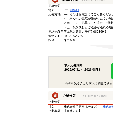
応募情報
地図
勤務地
応募方法
webまたはお電話にてご応募くださ
※ホテルへの電話が繋がりにくい場合は
※webにてご応募頂いた場合、3
（土日祝を挟むとご連絡が遅れる場
連絡先住所
茨城県久慈郡大子町池田2369-3
連絡先TEL
0570-002-780
担当
採用担当
求人応募期間 ：
2026/07/31 ～ 2026/08/18
※掲載を終了した求人は閲覧できま
企業情報
社名
株式会社伊東園ホテルズ
株式会
企業概要
【事業内容】