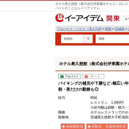
ホテル奥久慈館（株式会社伊東園ホテルズ）のレスト
バイトのことならイーアイデム
エ
関東
アルバイト・バイト・求人TOP
>
関東
>
茨城県
>
勤務地
職種
ホテル奥久慈館（株式会社伊東園ホテ
アルバイト
パート
バイキングの補充や下膳など♪幅広い年
朝・夜だけの勤務も◎
給与
時給
レストラン 1,080円
※給与幅は経験・能力・
職種
ホテルレストランでのホ
勤務地
茨城県久慈郡大子町池田23
未経験歓迎
経験者・有資格者歓迎