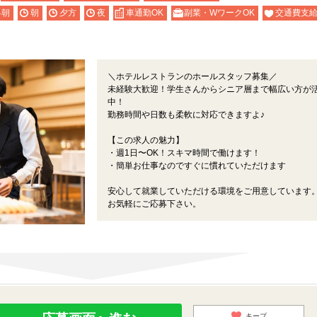
早朝
朝
夕方
夜
車通勤OK
副業・WワークOK
交通費支
＼ホテルレストランのホールスタッフ募集／
未経験大歓迎！学生さんからシニア層まで幅広い方が
中！
勤務時間や日数も柔軟に対応できますよ♪
【この求人の魅力】
・週1日〜OK！スキマ時間で働けます！
・簡単お仕事なのですぐに慣れていただけます
安心して就業していただける環境をご用意しています
お気軽にご応募下さい。
キープ