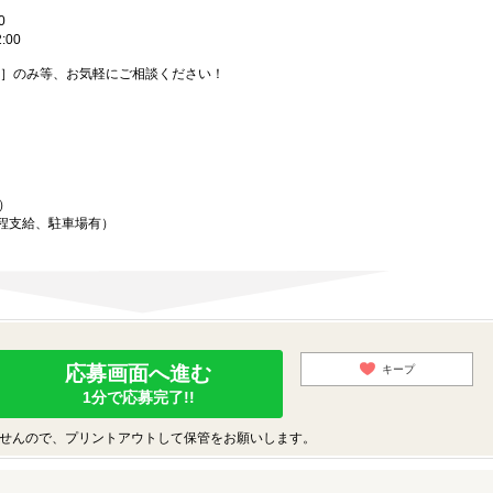
0
:00
2］のみ等、お気軽にご相談ください！
）
程支給、駐車場有）
応募画面へ進む
キープ
1分で応募完了!!
せんので、プリントアウトして保管をお願いします。