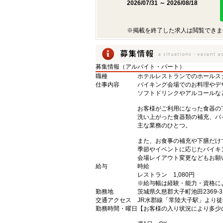
2026/07/31 ～ 2026/08/18
※掲載を終了した求人は閲覧できま
募集情報（アルバイト・パート）
職種
ホテルレストランでのホールス
仕事内容
バイキング会場でのお料理やデ
ソフトドリンクやアルコールな
お客様がご利用になった食器の
洗い上がった食器類の補充、バ
主な業務のひとつ。
また、お食事の補充や下膳だけ
季節やイベントに応じたバイキ
会場レイアウト変更などもお願
給与
時給
レストラン 1,080円
※給与幅は経験・能力・資格に
勤務地
茨城県久慈郡大子町池田2369-3
交通アクセス
JR水郡線「常陸大子駅」より徒
勤務時間・曜日
【お客様の入り状況により多少