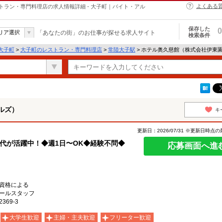
よくある
ラン・専門料理店の求人情報詳細 - 大子町｜バイト・アル
保存した
0
リア選択
「あなたの街」のお仕事が探せる求人サイト
検索条件
大子町
>
大子町のレストラン・専門料理店
>
常陸大子駅
> ホテル奥久慈館（株式会社伊東
ルズ）
キ
更新日：2026/07/31 ※更新日時点
代が活躍中！◆週1日〜OK◆経験不問◆
応募画面へ進
資格による
ールスタッフ
69-3
大学生歓迎
主婦・主夫歓迎
フリーター歓迎