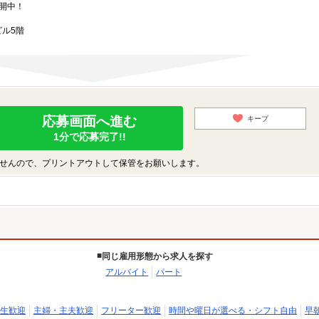
開中！
ビル5階
応募画面へ進む
キープ
1分で応募完了!!
せんので、プリントアウトして保管をお願いします。
同じ雇用形態から求人を探す
アルバイト
パート
生歓迎
主婦・主夫歓迎
フリーター歓迎
時間や曜日が選べる・シフト自由
早