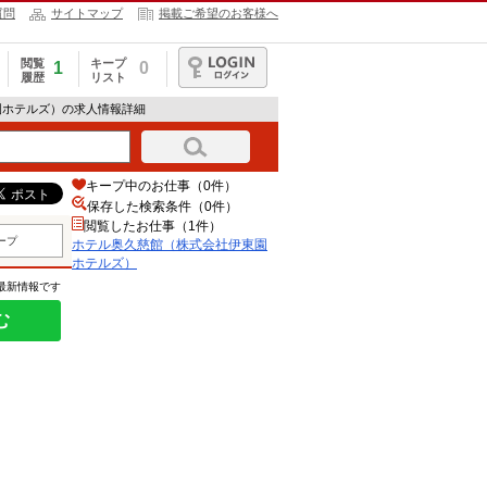
質問
サイトマップ
掲載ご希望のお客様へ
閲覧
キープ
1
0
履歴
リスト
ログイン
園ホテルズ）の求人情報詳細
キープ中のお仕事（0件）
保存した検索条件（
0
件）
閲覧したお仕事（1件）
ープ
ホテル奥久慈館（株式会社伊東園
ホテルズ）
の最新情報です
む