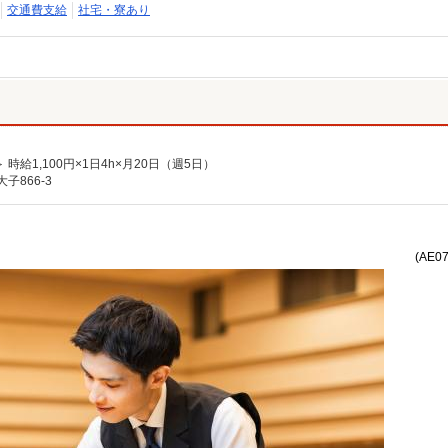
交通費支給
社宅・寮あり
＞ 時給1,100円×1日4h×月20日（週5日）
子866-3
(AE0