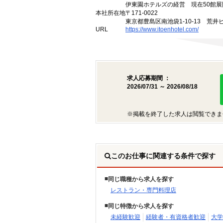
伊東園ホテルズの経営 現在50館展
本社所在地
〒171-0022
東京都豊島区南池袋1-10-13 荒井
URL
https://www.itoenhotel.com/
求人応募期間 ：
2026/07/31 ～ 2026/08/18
※掲載を終了した求人は閲覧できま
このお仕事に関連する条件で探す
同じ職種から求人を探す
レストラン・専門料理店
同じ特徴から求人を探す
未経験歓迎
経験者・有資格者歓迎
大学