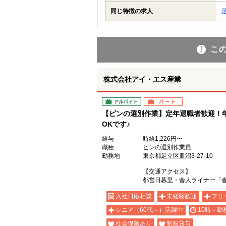
同じ特徴の求人
こ
株式会社アイ・エス産業
アルバイト
パート
【ビンの選別作業】定年退職者歓迎！年
OKです♪
給与
時給1,226円〜
職種
ビンの選別作業員
勤務地
東京都足立区皿沼3-27-10
【交通アクセス】
都営日暮里・舎人ライナー「
入社日応相談
未経験歓迎
フリ
シニア（60代～）活躍中
10時～勤
社会保険あり
制服貸与