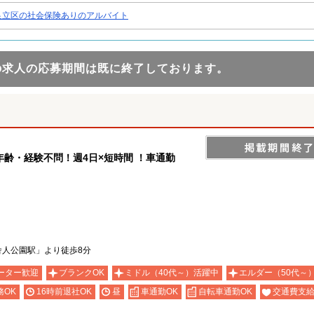
足立区の社会保険ありのアルバイト
の求人の応募期間は既に終了しております。
齢・経験不問！週4日×短時間 ！車通勤
舎人公園駅」より徒歩8分
ーター歓迎
ブランクOK
ミドル（40代～）活躍中
エルダー（50代～
務OK
16時前退社OK
昼
車通勤OK
自転車通勤OK
交通費支