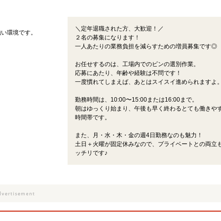
＼定年退職された方、大歓迎！／
強い環境です。
２名の募集になります！
一人あたりの業務負担を減らすための増員募集です◎
お任せするのは、工場内でのビンの選別作業。
応募にあたり、年齢や経験は不問です！
一度慣れてしまえば、あとはスイスイ進められますよ
勤務時間は、10:00〜15:00または16:00まで。
朝はゆっくり始まり、午後も早く終わるとても働きや
時間帯です。
また、月・水・木・金の週4日勤務なのも魅力！
土日＋火曜が固定休みなので、プライベートとの両立
ッチリです♪