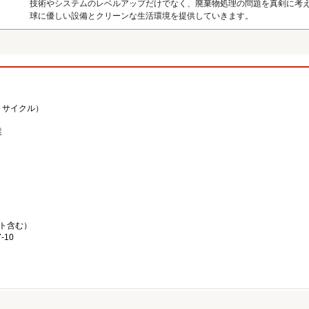
技術やシステムのレベルアップだけでなく、廃棄物処理の問題を真剣に考
球に優しい設備とクリーンな生活環境を提供していきます。
リサイクル）
業
ト含む）
-10