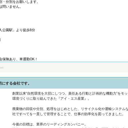
別・分別をお願いします。
は問いません。
人公園駅」より徒歩8分
日
会保険あり、車通勤OK！
切にする会社です。
創業以来“自然環境を大切にしつつ、責任ある行動と計画的な機動力”をモッ
環境づくりに取り組んできた『アイ・エス産業』。
廃棄物の回収や分別、処理をはじめとした、リサイクル化や運輸システム
社ですべてを一貫して管理することで、仕事の効率化を図ってきました。
今後の目標は、業界のリーディングカンパニー。