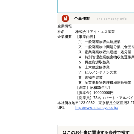
企業情報
社名
株式会社アイ・エス産業
企業概要
【事業内容】
［1］一般廃棄物収集運搬業
［2］一般廃棄物中間処分業（食品
［3］産業廃棄物収集運搬・処分業
［4］特別管理産業廃棄物収集運搬
［5］再生資源取扱業
［6］土木建設解体業
［7］ビルメンテナンス業
［8］古物売買業
［9］産業廃棄物処理機械器販売業
【創業】昭和35年4月
【資本金】10000000円
【従業員】73名（パート・アルバイ
本社所在地
〒123-0862 東京都足立区皿沼3-27
URL
http://www.is-sangyo.co.jp/
このお仕事に関連する条件で探す