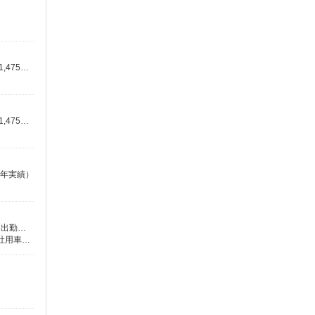
時給1,475円〜 ※フォークや重機の資格は時給＋50円 ☆皆勤手当1万円 月収例：309,794円 （時給1,475円×7.0h×月21日＋時給1,475円×1.25×残業45h＋皆勤手当1万円）
時給1,475円〜 ※フォークや重機の資格は時給＋50円 ☆皆勤手当1万円 月収例：309,794円 （時給1,475円×7.0h×月21日＋時給1,475円×1.25×残業45h＋皆勤手当1万円）
昨年実績）
時給1,240円（22時以降は時給1,550円） ※7〜9月の特別時給です！ ★初めてお仕事始める方に出勤インセンティブあり！ 初日出勤日と出勤5日目に各5,000円支給♪（規定有） ＼日払いOK／ 急な出費の時も安心♪ 働いた分を給料日前に受け取れます！
東京都足立区、荒川区、葛飾区、北区、台東区、及びその周辺 ※基本直行直帰 ※日によって店舗は異なります。 ※場所により社用車送迎あり