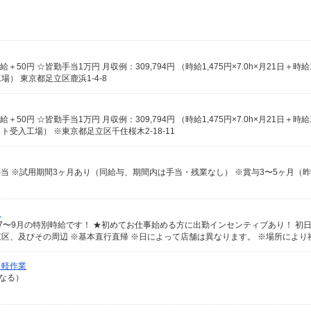
） 東京都足立区鹿浜1-4-8
受入工場） ※東京都足立区千住桜木2-18-11
＋残業手当 ※試用期間3ヶ月あり（同給与、期間内は手当・残業なし） ※賞与3〜5ヶ月（
）
ク軽作業
異なる）