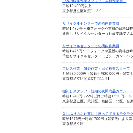
ごみの収集作業スタッフ（車付作業員）
日給13,400円以上
東京都足立区加賀1-12-9
リサイクルセンターでの構内作業員
新鹿浜リサイクルセンター（行政委託受入工場
リサイクルセンターでの構内作業員
千住リサイクルセンター（ビン・カン・ペット
プレス作業・研磨作業・出荷検査スタッフ
月給270,000円＋皆勤手当20,000円
東京都足立区関原3丁目11-21
棚卸しスタッフ（短期の夜間商品カウント
久しぶりのお仕事に｜座ってできるモクモ
時給1576円〜時給1700円（就業先により
東京都足立区