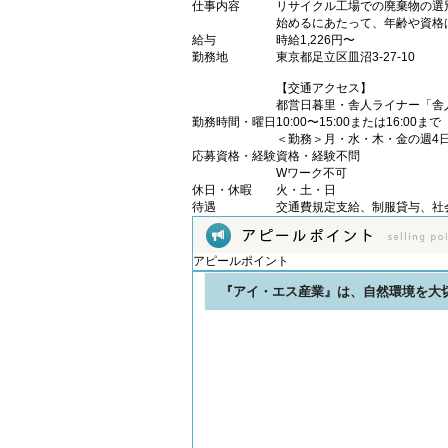
仕事内容
リサイクル工場での廃棄物の選
始めるにあたって、年齢や資格
給与
時給1,226円〜
勤務地
東京都足立区皿沼3-27-10
【交通アクセス】
都営日暮里・舎人ライナー「舎
勤務時間・曜日
10:00〜15:00または16:00まで
＜勤務＞月・水・木・金の週4
応募資格・経験
資格・経験不問
Wワーク不可
休日・休暇
火・土・日
待遇
交通費規定支給、制服貸与、社
アピールポイント
『アイ・エス産業』は、自然環境を大