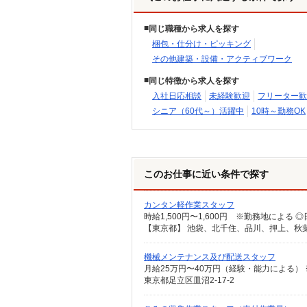
同じ職種から求人を探す
梱包・仕分け・ピッキング
その他建築・設備・アクティブワーク
同じ特徴から求人を探す
入社日応相談
未経験歓迎
フリーター歓
シニア（60代～）活躍中
10時～勤務OK
このお仕事に近い条件で探す
カンタン軽作業スタッフ
機械メンテナンス及び配送スタッフ
月給25万円〜40万円（経験・能力による）
東京都足立区皿沼2-17-2