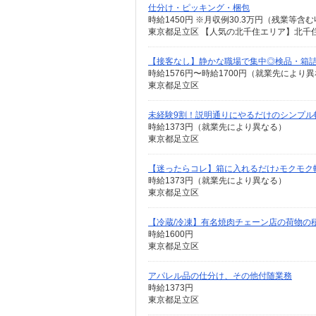
仕分け・ピッキング・梱包
東京都足立区 【人気の北千住エリア】北千
【接客なし】静かな職場で集中◎検品・箱
時給1576円〜時給1700円（就業先により
東京都足立区
未経験9割！説明通りにやるだけのシンプル
時給1373円（就業先により異なる）
東京都足立区
【迷ったらコレ】箱に入れるだけ♪モクモク
時給1373円（就業先により異なる）
東京都足立区
【冷蔵/冷凍】有名焼肉チェーン店の荷物の
時給1600円
東京都足立区
アパレル品の仕分け、その他付随業務
時給1373円
東京都足立区