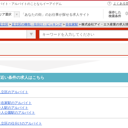
よくある
｜バイト・アルバイトのことならイーアイデム
保存した
0
リア選択
「あなたの街」のお仕事が探せる求人サイト
検索条件
足立区
>
足立区の梱包・仕分け・ピッキング
>
谷在家駅
> 株式会社アイ・エス産業の求人
に近い条件の求人はこちら
足立区のアルバイト
谷在家駅のアルバイト
舎人駅のアルバイト
舎人公園駅のアルバイト
足立区の仕分けのアルバイト