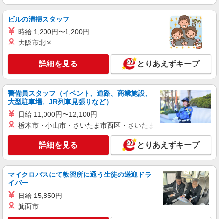
万円〜 【実務者研修】 月給：212,400円 年収例：
295万円〜 【初任者研修】 月給：206,900円 年収
千葉県柏市青葉台2丁目16-15 【そんぽの家
ビルの清掃スタッフ
例：285万円〜 ※職務手当、働きがい向上手当、
S 柏青葉台】建物内
日祝手当（月平均2回分）等、毎月平均的に支払わ
時給 1,200円〜1,200円
れる手当を含みます。 ※介護福祉士のみ、特別職
大阪市北区
詳細を見る
キープ
務手当も含む ◎残業時は別途時間外手当支給（超
過1分〜） ◎賞与 基本給2.08ヶ月分/年支給
詳細を見る
とりあえずキープ
正社員
そんぽの家 柏豊四季/1070aa1
介護スタッフ
警備員スタッフ（イベント、道路、商業施設、
大型駐車場、JR列車見張りなど）
【期間限定】入社お祝い金10万円支給！ 対象
26/9/1迄に正社員として入社された方 ※お祝い金
日給 11,000円〜12,100円
は入社後3か月目の給与で支給、その他詳細は面接
千葉県柏市豊四季295-2
栃木市・小山市・さいたま市西区・さいたま市岩槻区・久喜市・
時にご案内します 【介護福祉士】月給281,300円
／年収例377万円〜 【実務者研修】月給251,900円
詳細を見る
詳細を見る
キープ
とりあえずキープ
／年収例339万円〜 【初任者研修・無資格】月給
246,400円／年収例332万円〜 ※職務手当、働きが
い向上手当、日祝手当（月平均2回分）、夜勤手当
正社員
（月平均5回分）等、毎月平均的に支払われる手当
マイクロバスにて教習所に通う生徒の送迎ドラ
そんぽの家S 柏青葉台/2073ba4
を含む ※介護福祉士のみ、特別職務手当も含む ◎
イバー
介護職
残業時は別途時間外手当支給（超過1分〜） ◎賞
日給 15,850円
与 基本給2.08ヶ月分/年支給
【無資格】 月給：218,400円 年収例：300万
箕面市
円〜 ※職務手当、働きがい向上手当、日祝手当
（月平均2回分）等、毎月平均的に支払われる手当