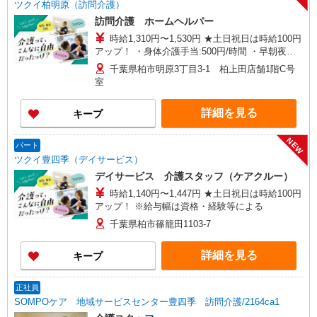
ツクイ柏明原（訪問介護）
訪問介護 ホームヘルパー
時給1,310円〜1,530円 ★土日祝日は時給100円
アップ！ ・身体介護手当:500円/時間 ・早朝夜間
深夜手当:300円/時間 （18:00〜翌07:59の時間
千葉県柏市明原3丁目3-1 柏上田店舗1階C号
帯） ・ICT手当:2,000円/月 ・ケア→ケアの移動時
室
間も賃金（時給）を支給 ※給与幅は資格・経験等
による
詳細を見る
キープ
NEW
パート
ツクイ豊四季（デイサービス）
デイサービス 介護スタッフ（ケアクルー）
時給1,140円〜1,447円 ★土日祝日は時給100円
アップ！ ※給与幅は資格・経験等による
千葉県柏市篠籠田1103-7
詳細を見る
キープ
正社員
SOMPOケア 地域サービスセンター豊四季 訪問介護/2164ca1