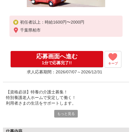
初任者以上：時給1600円〜2000円
千葉県柏市
応募画面へ進む
1分で応募完了!!
キープ
求人応募期間：2026/07/07～2026/12/31
【資格必須】特養の介護士募集！
特別養護老人ホームで安定して働く！
利用者さまの生活をサポートします。
あなたの経験を存分に活かせます。
もっと見る
資格手当や夜勤手当も充実しています。
経験豊富な方は即戦力として優遇！
施設ならではの安心感と安定性。
仕事内容