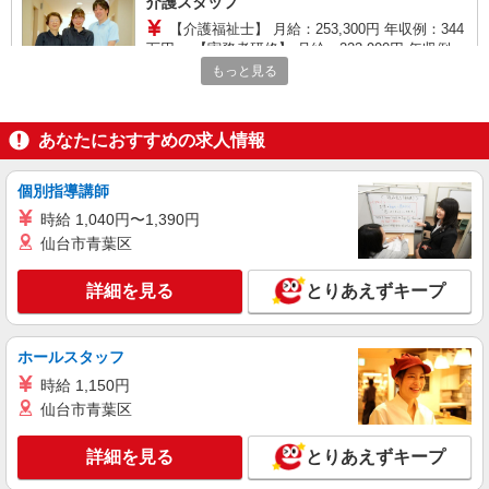
介護スタッフ
【介護福祉士】 月給：253,300円 年収例：344
万円〜 【実務者研修】 月給：223,900円 年収例：
306万円〜 【初任者研修】 月給：218,400円 年収
もっと見る
千葉県柏市豊四季283-1 【そんぽの家S 豊
例：300万円〜 ※職務手当、働きがい向上手当、
四季】建物内
日祝手当（月平均2回分）等、毎月平均的に支払わ
れる手当を含みます。 ※介護福祉士のみ、特別職
あなたにおすすめの求人情報
詳細を見る
キープ
務手当も含む ◎残業時は別途時間外手当支給（超
過1分〜） ◎賞与 基本給2.08ヶ月分/年支給
個別指導講師
正社員
SOMPOケア 柏高柳 訪問介護/5192ca1
時給 1,040円〜1,390円
介護スタッフ
仙台市青葉区
【介護福祉士】 月給：241,800円 年収例：330
万円〜 【実務者研修】 月給：212,400円 年収例：
詳細を見る
とりあえずキープ
295万円〜 【初任者研修】 月給：206,900円 年収
千葉県柏市高柳1478-1 【そんぽの家S 柏高
例：285万円〜 ※職務手当、働きがい向上手当、
柳】建物内
日祝手当（月平均2回分）等、毎月平均的に支払わ
ホールスタッフ
れる手当を含みます。 ※介護福祉士のみ、特別職
詳細を見る
キープ
時給 1,150円
務手当も含む ◎残業時は別途時間外手当支給（超
過1分〜） ◎賞与 基本給2.08ヶ月分/年支給
仙台市青葉区
アルバイト
パート
SOMPOケア 地域サービスセンター豊四季 訪問介護/2164cc2
詳細を見る
とりあえずキープ
登録ヘルパー