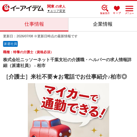
関東
の求人
▼エリア変更
仕事情報
企業情報
更新日：2026/07/08 ※更新日時点の最新情報です
派遣社員
職種：特養の介護士（資格必須）
株式会社ニッソーネット千葉支社の介護職・ヘルパーの求人情報詳
細（派遣社員） - 柏市
［介護士］来社不要★お電話でお仕事紹介♪柏市◎