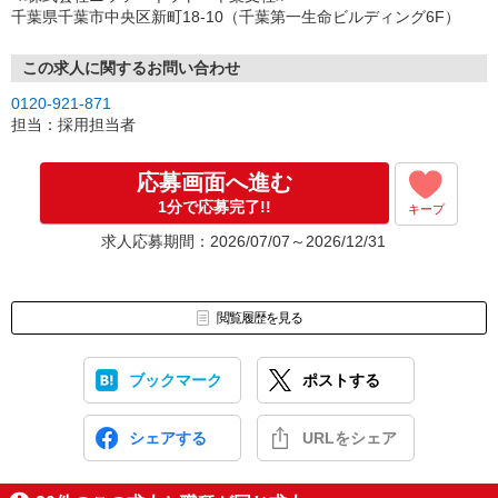
（3）選考・お仕事のご案内
千葉県千葉市中央区新町18-10（千葉第一生命ビルディング6F）
↓
（4）就業開始
※紹介予定派遣・職業紹介などで、正職員登用前提でのお仕事も可
この求人に関するお問い合わせ
能です。
0120-921-871
担当：採用担当者
応募画面へ進む
1分で応募完了!!
キープ
求人応募期間：2026/07/07～2026/12/31
閲覧履歴を見る
ブックマーク
ポストする
シェアする
URLをシェア