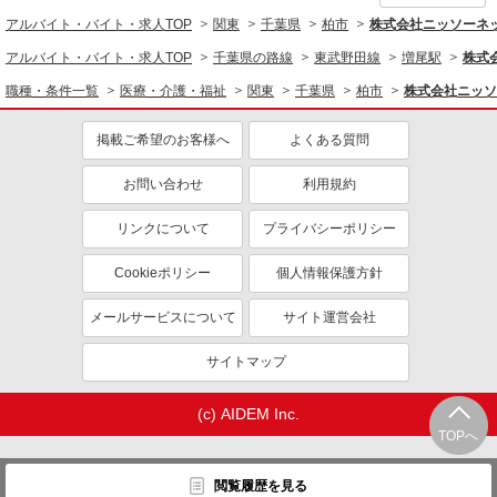
アルバイト・バイト・求人TOP
関東
千葉県
柏市
株式会社ニッソーネ
アルバイト・バイト・求人TOP
千葉県の路線
東武野田線
増尾駅
株式
職種・条件一覧
医療・介護・福祉
関東
千葉県
柏市
株式会社ニッソ
掲載ご希望のお客様へ
よくある質問
お問い合わせ
利用規約
リンクについて
プライバシーポリシー
Cookieポリシー
個人情報保護方針
メールサービスについて
サイト運営会社
サイトマップ
(c) AIDEM Inc.
TOPへ
閲覧履歴を見る