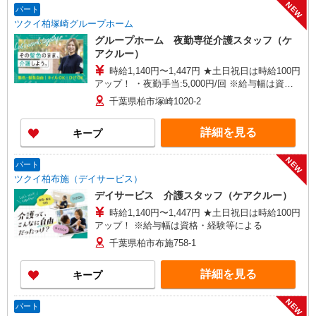
NEW
パート
ツクイ柏塚崎グループホーム
グループホーム 夜勤専従介護スタッフ（ケ
アクルー）
時給1,140円〜1,447円 ★土日祝日は時給100円
アップ！ ・夜勤手当:5,000円/回 ※給与幅は資
格・経験等による
千葉県柏市塚崎1020-2
詳細を見る
キープ
NEW
パート
ツクイ柏布施（デイサービス）
デイサービス 介護スタッフ（ケアクルー）
時給1,140円〜1,447円 ★土日祝日は時給100円
アップ！ ※給与幅は資格・経験等による
千葉県柏市布施758-1
詳細を見る
キープ
NEW
パート