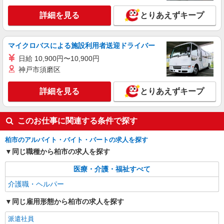
ヶ月分/年支給
詳細を見る
とりあえずキープ
アルバイト
パート
SOMPOケア 柏高柳 訪問介護/5192cc2
登録ヘルパー
マイクロバスによる施設利用者送迎ドライバー
【介護福祉士】 時給1,800円 ◎週20時間以上
日給 10,900円〜10,900円
勤務（社保加入者）の場合は時給1,850円 ＊早朝
神戸市須磨区
夜間（〜8:00、18:00〜）：時給2,250円〜 ＊日曜
千葉県柏市高柳1478-1 【そんぽの家S 柏高
祝日：時給2,100円〜 【実務者研修・初任者研修
柳】建物内
（ヘルパー1級・2級）】 時給1,720円 ◎週20時間
詳細を見る
とりあえずキープ
以上勤務（社保加入者）の場合は時給1,770円 ＊
詳細を見る
キープ
早朝夜間（〜8:00、18:00〜）：時給2,150円〜 ＊
日曜祝日：時給2,020円〜 ◎身体介助、生活援助
このお仕事に関連する条件で探す
が同時給 ◎キャンセル手当：職務時給の60％支給
柏市のアルバイト・バイト・パートの求人を探す
同じ職種から柏市の求人を探す
医療・介護・福祉すべて
介護職・ヘルパー
同じ雇用形態から柏市の求人を探す
派遣社員