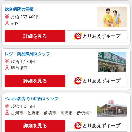
［1］ご利用者さま宅（時給） 介護福祉士／
総合病院の清掃
1800円◎週20h以上：1850円 実務者・初任者／
1720円◎週20h以上：1770円 ＊〜8時、18時〜：
月給 257,400円
千葉県柏市豊四季283-1 【そんぽの家S 豊
2150円〜（介護福祉士2250円〜） ＊日祝：2020
四季】建物内
港区
円〜（介護福祉士2100円〜） ［2］ホーム内（時
給） 介護福祉士／1600円◎週20h以上：1650円 実
詳細を見る
詳細を見る
とりあえずキープ
キープ
務者・初任者／1520円◎週20h以上：1570円 ＊〜
8時、18時〜：1900円〜（介護福祉士2000円〜）
＊日祝：1820円〜（介護福祉士1900円〜） ◎週
正社員
20h以上は社保加入 ◎身体介助、生活援助が同時
レジ・商品陳列スタッフ
そんぽの家S 柏高柳/2072ba1
給 ◎キャンセル手当職務時給の60％支給
時給 1,180円
介護スタッフ
堺市堺区
【介護福祉士】 月給：278,300円 年収例：374
万円〜 【実務者研修】 月給：248,900円 年収例：
336万円〜 【初任者研修】 月給：243,400円 年収
詳細を見る
とりあえずキープ
千葉県柏市高柳1478-1
例：315万円〜 ※職務手当、働きがい向上手当、
日祝手当（月平均2回分）、夜勤手当（月平均5回
詳細を見る
キープ
分）等、毎月平均的に支払われる手当を含みま
ベルク各店での店内スタッフ
す。 ※介護福祉士のみ、特別職務手当も含む ◎残
時給 1,065円
業時は別途時間外手当支給（超過1分〜） ◎賞
正社員
与 基本給2.08ヶ月分/年支給
古河市・佐野市・前橋市・高崎市・伊勢崎市・太田市・館林市・
SOMPOケア 柏青葉台 訪問介護/5225ca1
介護スタッフ
詳細を見る
とりあえずキープ
【介護福祉士】 月給：241,800円 年収例：330