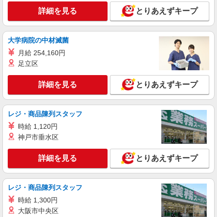
以上勤務（社保加入者）の場合は時給1,770円 ＊
詳細を見る
キープ
詳細を見る
とりあえずキープ
早朝夜間（〜8:00、18:00〜）：時給2,150円〜 ＊
日曜祝日：時給2,020円〜 ◎身体介助、生活援助
が同時給 ◎キャンセル手当：職務時給の60％支給
正社員
大学病院の中材滅菌
そんぽの家S 豊四季/2075ba1
月給 254,160円
介護スタッフ
足立区
【介護福祉士】 月給：266,800円 年収例：360
万円〜 【実務者研修】 月給：237,400円 年収例：
325万円〜 【初任者研修】 月給：231,000円 年収
詳細を見る
とりあえずキープ
千葉県柏市豊四季283-1
例：315万円〜 ※職務手当、働きがい向上手当、
日祝手当（月平均2回分）、夜勤手当（月平均5回
詳細を見る
キープ
分）等、毎月平均的に支払われる手当を含みま
レジ・商品陳列スタッフ
す。 ※介護福祉士のみ、特別職務手当も含む ◎残
業時は別途時間外手当支給（超過1分〜） ◎賞
時給 1,120円
正社員
与 基本給2.08ヶ月分/年支給
神戸市垂水区
SOMPOケア 地域サービスセンター豊四季 定期巡回/2165da1
介護スタッフ
詳細を見る
とりあえずキープ
【介護福祉士】 月給：261,300円 年収例：353
万円〜 ※職務手当、特別職務手当、働きがい向上
手当、日祝手当（月平均2回分）、在宅手当（月平
千葉県柏市豊四季283-1 【そんぽの家S 豊
レジ・商品陳列スタッフ
均15回分）等、毎月平均的に支払われる手当を含
四季】建物内
みます。 ■深夜勤手当別途支給：4,000円/回 ■オン
時給 1,300円
コール手当（1,000円/日）あり ◎残業時は別途時
大阪市中央区
詳細を見る
キープ
間外手当支給（超過1分〜） ◎賞与 基本給2.08