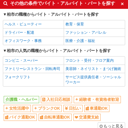
入社日応相談
経験者・有資格者歓迎
その他の条件でバイト・アルバイト・パートを探す
女性活躍中
ブランクOK
柏市の職種からバイト・アルバイト・パートを探す
日払い
車通勤OK
ヘルス・ビューティー
教育・保育
バイク通勤OK
自転車通勤OK
ドライバー・配達
ファッション・アパレル
交通費支給
社会保険あり
オフィスワーク・事務
医療・介護・福祉
同じ職種から求人を探す
柏市の人気の職種からバイト・アルバイト・パートを探す
医療・介護・福祉
コンビニ・スーパー
フロント・受付・フロア案内
介護職・ヘルパー
ファミリーレストラン・回転寿司
美容師・ネイリスト・まつげ施術
同じ特徴から求人を探す
フォークリフト
サービス提供責任者・ソーシャル
日払い
車通勤OK
ワーカー
交通費支給
社会保険あり
介護職・ヘルパー
入社日応相談
経験者・有資格者歓迎
女性活躍中
ブランクOK
日払い
車通勤OK
バイク通勤OK
自転車通勤OK
交通費支給
もっと見る