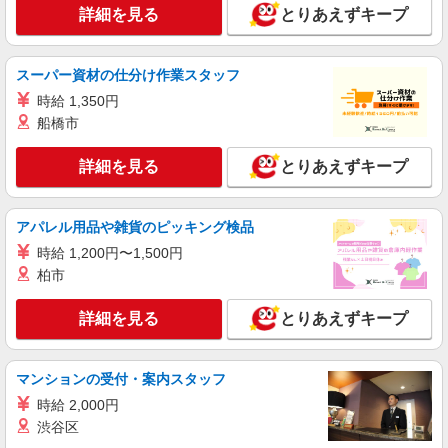
千葉県柏市青葉台2丁目16-15
詳細を見る
とりあえずキープ
を含みます。 ※資格取得後の給与例（夜勤手当5
回分含む） 月給：243,400円 年収例：330万円〜
詳細を見る
キープ
◎残業時は別途時間外手当支給（超過1分〜） ◎
賞与 基本給2.08ヶ月分/年支給
スーパー資材の仕分け作業スタッフ
正社員
時給 1,350円
そんぽの家S 豊四季/2075ba4
船橋市
介護職
【無資格】 月給：218,400円 年収例：300万
詳細を見る
とりあえずキープ
円〜 ※職務手当、働きがい向上手当、日祝手当
（月平均2回分）等、毎月平均的に支払われる手当
千葉県柏市豊四季283-1
を含みます。 ※資格取得後の給与例（夜勤手当5
アパレル用品や雑貨のピッキング検品
回分含む） 月給：243,400円 年収例：330万円〜
詳細を見る
キープ
◎残業時は別途時間外手当支給（超過1分〜） ◎
時給 1,200円〜1,500円
賞与 基本給2.08ヶ月分/年支給
柏市
アルバイト
パート
SOMPOケア 柏青葉台 訪問介護/5225cc2
詳細を見る
とりあえずキープ
登録ヘルパー
【介護福祉士】 時給1,800円 ◎週20時間以上
マンションの受付・案内スタッフ
勤務（社保加入者）の場合は時給1,850円 ＊早朝
夜間（〜8:00、18:00〜）：時給2,250円〜 ＊日曜
時給 2,000円
千葉県柏市青葉台2丁目16-15 【そんぽの家
祝日：時給2,100円〜 【実務者研修・初任者研修
S 柏青葉台】建物内
渋谷区
（ヘルパー1級・2級）】 時給1,720円 ◎週20時間