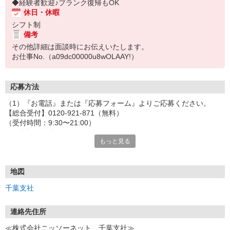
◆経験者歓迎♪ブランク復帰もOK
休日・休暇
シフト制
備考
その他詳細は面談時にお伝えいたします。
お仕事No.（a09dc00000u8wOLAAY!）
応募方法
（1）『お電話』または『応募フォーム』よりご応募ください。
【総合受付】0120-921-871（無料）
（受付時間：9:30〜21:00）
〈お電話の場合〉
もっと見る
「e-aidemを見て」とお伝えいただけるとスムーズです。
〈応募フォームからご応募の場合〉
当社担当者から連絡させていただきます。
◎応募フォームからのご応募は24時間受付中です！
地図
↓
千葉支社
（2）面談・登録の実施
お電話でのカンタン登録面談や来社登録面談を実施しております。
ご都合のよいお日にちをお聞かせください。
連絡先住所
↓
≪株式会社ニッソーネット 千葉支社≫