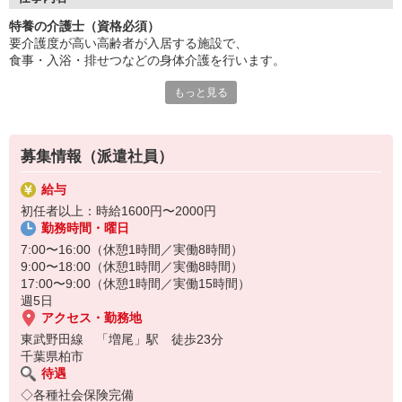
キャリアパスが明確で目標が持て、
特養の介護士（資格必須）
チームで協力し合える環境です。
要介護度が高い高齢者が入居する施設で、
専門性の高い介護を実践できます！
食事・入浴・排せつなどの身体介護を行います。
スキルアップ研修も豊富にご用意。
あなたの頑張りをしっかり評価します。
もっと見る
利用者さまの日常生活をサポートし、
やりがいのある仕事に挑戦しませんか？
一人ひとりの状態や生活リズムに合わせたケアが大切なお仕事で
す。
資格をお持ちの方はしっかりと活かせる環境があります♪
募集情報（派遣社員）
給与
初任者以上：時給1600円〜2000円
勤務時間・曜日
7:00〜16:00（休憩1時間／実働8時間）
9:00〜18:00（休憩1時間／実働8時間）
17:00〜9:00（休憩1時間／実働15時間）
週5日
アクセス・勤務地
東武野田線 「増尾」駅 徒歩23分
千葉県柏市
待遇
◇各種社会保険完備