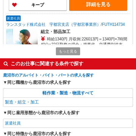
詳細を見る
キープ
派遣社員
ランスタッド株式会社 宇都宮支店（宇都宮事業所）/FUTH114734
組立・部品加工
時給1340円 月収例:226013円＝1340円×7時間
40分×22日勤務の場合＋残業代、交通費別途支給
※交通費実費支給／当社規定あり。
もっと見る
栃木県鹿沼市 国道352号線からスグ／駐車場完
備
このお仕事に関連する条件で探す
詳細を見る
キープ
鹿沼市のアルバイト・バイト・パートの求人を探す
同じ職種から鹿沼市の求人を探す
派遣社員
ランスタッド株式会社 宇都宮支店（宇都宮事業所）/FUTH114745
軽作業・製造・物流すべて
組立・部品加工
製造・組立・加工
時給1350円 月収例:263250円＝1350円×7時間
30分×21日勤務の場合＋残業代（30時間の場
同じ雇用形態から鹿沼市の求人を探す
合:50625円）、交通費別途支給 ※交通費実費支給
栃木県鹿沼市 鹿沼工業団地
／当社規定あり。
派遣社員
詳細を見る
キープ
同じ特徴から鹿沼市の求人を探す