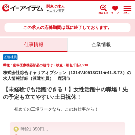
関東
の求人
▼エリア変更
この求人の応募期間は既に終了しております。
仕事情報
企業情報
派遣社員
職種：歯科医療機器部品の組付け・検査・梱包/日払いOK
株式会社綜合キャリアオプション（1314VJ0513G11★41-S-T3）の
求人情報詳細（派遣社員） - 鹿沼市
【未経験でも活躍できる！】女性活躍中の職場！先
の予定も立てやすい♪土日祝休！
初めての工場ワークなら、このお仕事から！
時給1,350円
交通費：既定支給