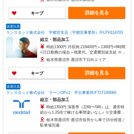
詳細を見る
キープ
派遣社員
ランスタッド株式会社 宇都宮支店（宇都宮事業所）/FUTH114703
組立・部品加工
時給1300円 月収例:218400円＝1300円×8時間
×21日勤務の場合＋残業代、交通費別途支給 ※交
通費実費支給／当社規定あり。
栃木県鹿沼市 鹿沼市下日向エリア
詳細を見る
キープ
派遣社員
ランスタッド株式会社 ラージOPs1 平出事業所/FTLT100065
組立・部品加工
時給1350円 深夜帯（22時〜5時）は、通常時
給から1.25倍で稼げる事間違いなし♪ ※交通費実
費支給／当社規定あり。
栃木県鹿沼市 鹿沼市役所から車で15分程度／
駐車場完備