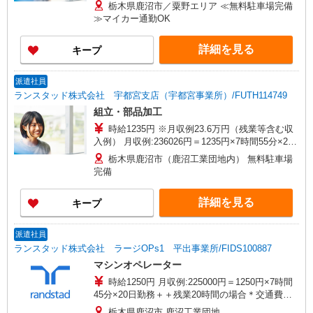
当別途支給 ※交通費実費支給／当社規定あり。
栃木県鹿沼市／粟野エリア ≪無料駐車場完備
≫マイカー通勤OK
詳細を見る
キープ
派遣社員
ランスタッド株式会社 宇都宮支店（宇都宮事業所）/FUTH114749
組立・部品加工
時給1235円 ※月収例23.6万円（残業等含む収
入例） 月収例:236026円＝1235円×7時間55分×21
日勤務の場合＋残業20時間（30880円）の場合
栃木県鹿沼市（鹿沼工業団地内） 無料駐車場
（交通費別途支給） ※交通費実費支給／当社規定
完備
あり。
詳細を見る
キープ
派遣社員
ランスタッド株式会社 ラージOPs1 平出事業所/FIDS100887
マシンオペレーター
時給1250円 月収例:225000円＝1250円×7時間
45分×20日勤務＋＋残業20時間の場合＊交通費別
途支給 ※交通費実費支給／当社規定あり。
栃木県鹿沼市 鹿沼工業団地