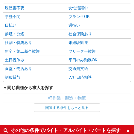
履歴書不要
女性活躍中
派遣社員
ランスタッド株式会社 宇都宮支店（宇都宮事業所）/FUTH114693
学歴不問
ブランクOK
組立・部品加工
日払い
週払い
時給1340円 月収例:226013円＝1340円×7時間
禁煙・分煙
社会保険あり
40分×22日勤務の場合＋残業代、交通費別途支給
※交通費実費支給／当社規定あり。
社割・特典あり
未経験歓迎
栃木県鹿沼市南部エリア 鹿沼ICから車で10分
程度です！
新卒・第二新卒歓迎
フリーター歓迎
土日祝休み
平日のみ勤務OK
詳細を見る
キープ
食堂・売店あり
交通費支給
派遣社員
制服貸与
入社日応相談
ランスタッド株式会社 宇都宮支店（宇都宮事業所）/FUTH114728
同じ職種から求人を探す
組立・部品加工
時給1240円 月収例:208320円＝1240円×8時間
軽作業・製造・物流
×21日勤務の場合＋残業代、交通費別途支給 ※交
通費実費支給／当社規定あり。
製造・組立・加工
関連する条件をもっと見る
栃木県鹿沼市 鹿沼ICから近くのエリアです◎
同じ特徴から求人を探す
詳細を見る
キープ
日払い
社会保険あり
その他の条件でバイト・アルバイト・パートを探す