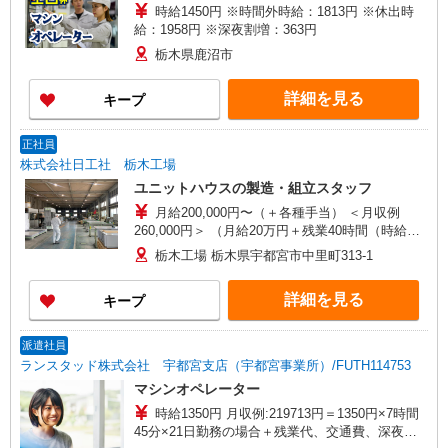
時給1450円 ※時間外時給：1813円 ※休出時
（金沢区・戸塚区・神奈川区・鶴見区・都筑
給：1958円 ※深夜割増：363円
区）、綾瀬市、大和市、藤沢市、平塚市 【福島
県】いわき市、郡山市 【宮城県】仙台市（若林
栃木県鹿沼市
区・青葉区・泉区）、角田市、利府町、大衡村、
大和町 【岩手県】北上市 【静岡県】浜松市南区、
詳細を見る
キープ
磐田市 【兵庫県】姫路市 【愛知県】東海市、豊橋
市、豊田市、岡崎市、小牧市 【岐阜県】安八町
【三重県】いなべ市、四日市市 【福岡県】北九州
正社員
市小倉南区、宮若市、田川市、豊前市、苅田町
株式会社日工社 栃木工場
ユニットハウスの製造・組立スタッフ
月給200,000円〜（＋各種手当） ＜月収例
260,000円＞ （月給20万円＋残業40時間（時給
1,500円×40時間））
栃木工場 栃木県宇都宮市中里町313-1
詳細を見る
キープ
派遣社員
ランスタッド株式会社 宇都宮支店（宇都宮事業所）/FUTH114753
マシンオペレーター
時給1350円 月収例:219713円＝1350円×7時間
45分×21日勤務の場合＋残業代、交通費、深夜手