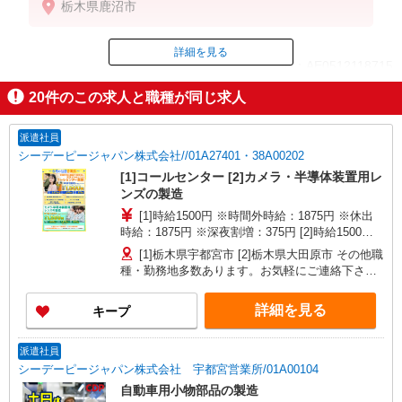
栃木県鹿沼市
詳細を見る
ID：AE0512118715
20
件のこの求人と職種が同じ求人
掲載期間終了
派遣社員
シーデーピージャパン株式会社//01A27401・38A00202
[1]コールセンター [2]カメラ・半導体装置用レ
ンズの製造
[1]時給1500円 ※時間外時給：1875円 ※休出
時給：1875円 ※深夜割増：375円 [2]時給1500円
※時間外時給：1875円 ※休出時給：1875円 ※深
[1]栃木県宇都宮市 [2]栃木県大田原市 その他職
夜割増：375円
種・勤務地多数あります。お気軽にご連絡下さい
【栃木県】宇都宮市、小山市、真岡市、大田原
市、栃木市、那須塩原市、矢板市、さくら市 【茨
詳細を見る
キープ
城県】ひたちなか市、下妻市、結城市、古河市、
取手市、筑西市、北茨城市 【群馬県】伊勢崎市、
桐生市、前橋市、太田市、大泉町、邑楽町 【埼玉
派遣社員
県】さいたま市中央区、桶川市、加須市、狭山
シーデーピージャパン株式会社 宇都宮営業所/01A00104
市、鴻巣市、上尾市、寄居町、美里町 【東京都】
自動車用小物部品の製造
八王子市、日野市、羽村市 【神奈川県】横浜市