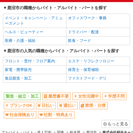
派遣社員
未経験歓迎
土日祝休み
株式会社バイトレ（ADM817281）
鹿沼市の職種からバイト・アルバイト・パートを探す
交通費支給
アミューズメント機器の挿入・チェッカー・組
イベント・キャンペーン・アミュ
オフィスワーク・事務
立業務
ーズメント
時給1285円
ヘルス・ビューティー
ドライバー・配達
栃木県鹿沼市
医療・介護・福祉
飲食・フード
詳細を見る
キープ
鹿沼市の人気の職種からバイト・アルバイト・パートを探す
フロント・受付・フロア案内
エステ・リフレクソロジー
派遣社員
株式会社バイトレ（ADM817278）
家電・携帯販売
保育士・保育補助
アミューズメント機器の挿入・チェッカー・組
食品製造・加工
ファストフード・デリ
立業務
時給1285円
栃木県鹿沼市
製造・組立・加工
履歴書不要
女性活躍中
学歴不問
ブランクOK
日払い
週払い
禁煙・分煙
詳細を見る
キープ
社会保険あり
社割・特典あり
派遣社員
もっと見る
シーデーピージャパン株式会社 宇都宮営業所/01A01111
アルバイト・バイト・求人TOP
関東
栃木県
鹿沼市
株式会社綜合キャリア