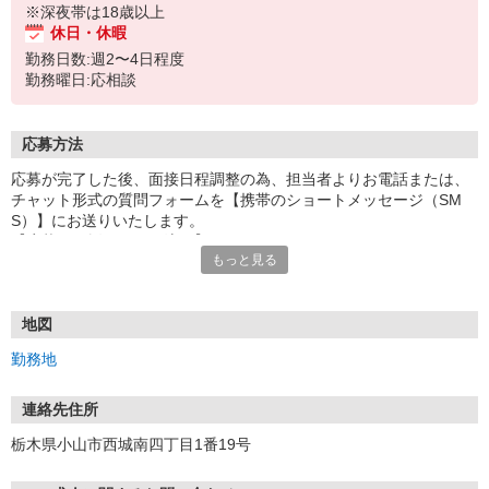
※深夜帯は18歳以上
休日・休暇
勤務日数:週2〜4日程度
勤務曜日:応相談
応募方法
応募が完了した後、面接日程調整の為、担当者よりお電話または、
チャット形式の質問フォームを【携帯のショートメッセージ（SM
S）】にお送りいたします。
【応募から採用までの流れ】
もっと見る
1.応募…Webもしくはお電話より応募ください。
2.面接…ご質問や働き方の相談も受け付けます。
※面接時に適性検査＋実技試験を実施
※実技試験はドライバーの職種のみとなります。
地図
3.採用…入社日はご相談に応じます。
勤務地
連絡先住所
栃木県小山市西城南四丁目1番19号