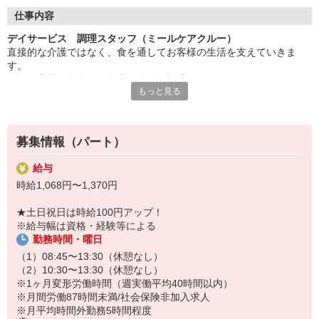
◇長く安心して働ける環境づくり
・ツクイ独自の福祉厚生制度でプライベートも充実
仕事内容
・子育てサポート企業として「くるみん認定」の取得
デイサービス 調理スタッフ（ミールケアクルー）
・子育て支援の福利厚生制度あり！子育てと仕事の両立を応援◎
直接的な介護ではなく、食を通してお客様の生活を支えていきま
・スタッフ何でも相談窓口やライフキャリア相談など、各相談窓
す。
口あり
※お客様に提供する食事の簡単な調理
もっと見る
※盛り付け業務
◇頑張った分、スタッフに還元！
※食器洗浄
・2024年冬季賞与からインセンティブ賞与を導入
※食材の発注など
・パートは特別手当の支給あり
※提供食事数:50人分
募集情報（パート）
※1日の作業人数:2人
給与
★＼サービス・職種の魅力／
時給1,068円〜1,370円
完全調理済み食品を使用のため、調理未経験、調理に自信のない方
も安心して始めることができます。献立は本部で決まっているため
★土日祝日は時給100円アップ！
メニューを考える必要はなく、手順に沿って作業を進めることが可
※給与幅は資格・経験等による
能です。
勤務時間・曜日
マニュアルや研修制度、段階的なOJTも整えているため、未経験の
方も無理なく業務を覚えられる環境です。
（1）08:45〜13:30（休憩なし）
（2）10:30〜13:30（休憩なし）
※1ヶ月変形労働時間（週実働平均40時間以内）
※月間労働87時間未満/社会保険非加入求人
※月平均時間外勤務5時間程度