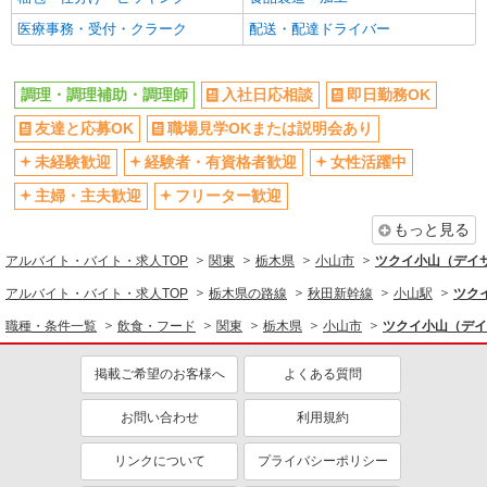
副業・WワークOK
転勤なし
医療事務・受付・クラーク
配送・配達ドライバー
交通費支給
社会保険あり
産休・育休取得実績あり
各種手当（家族・役職・インセン
ティブなど）あり
調理・調理補助・調理師
入社日応相談
即日勤務OK
研修制度あり
社員登用あり
友達と応募OK
職場見学OKまたは説明会あり
資格取得支援制度あり
髪型・髪色自由
未経験歓迎
経験者・有資格者歓迎
女性活躍中
髭（ひげ）OK
ネイルOK
主婦・主夫歓迎
フリーター歓迎
同じ職種から求人を探す
もっと見る
飲食・フード
アルバイト・バイト・求人TOP
関東
栃木県
小山市
ツクイ小山（デイ
調理・調理補助・調理師
アルバイト・バイト・求人TOP
栃木県の路線
秋田新幹線
小山駅
ツク
同じ特徴から求人を探す
職種・条件一覧
飲食・フード
関東
栃木県
小山市
ツクイ小山（デイ
未経験歓迎
ミドル（40代～）活躍中
掲載ご希望のお客様へ
よくある質問
副業・WワークOK
交通費支給
お問い合わせ
利用規約
社会保険あり
産休・育休取得実績あり
社員登用あり
リンクについて
プライバシーポリシー