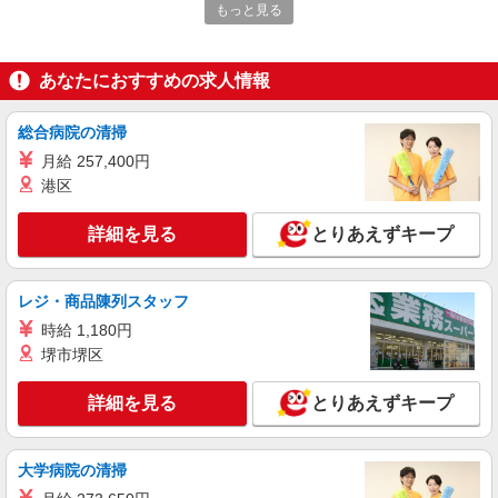
もっと見る
ファミリー食堂 山田うどん食堂 小山新4号バイパス店（店舗番号
192）
うどん食堂のホールスタッフ
あなたにおすすめの求人情報
5:15〜9:00／時給1150円 9:00〜22:00／時給
1100円 22:00〜／時給1375円 高校生／時給1070円
日・祝日は時給50円アップ！（9時〜22時）
総合病院の清掃
ファミリー食堂 山田うどん食堂 小山新4号
バイパス店 （栃木県小山市田間855-1）
月給 257,400円
港区
詳細を見る
キープ
詳細を見る
とりあえずキープ
NEW
アルバイト
パート
ファミリー食堂 山田うどん食堂 小山新4号バイパス店（店舗番号
192）
レジ・商品陳列スタッフ
うどん食堂のキッチンスタッフ
時給 1,180円
5:15〜9:00／時給1150円 9:00〜22:00／時給
堺市堺区
1100円 22:00〜／時給1375円 高校生／時給1070円
日・祝日は時給50円アップ！（9時〜22時）
ファミリー食堂 山田うどん食堂 小山新4号
詳細を見る
とりあえずキープ
バイパス店 （栃木県小山市田間855-1）
詳細を見る
キープ
大学病院の清掃