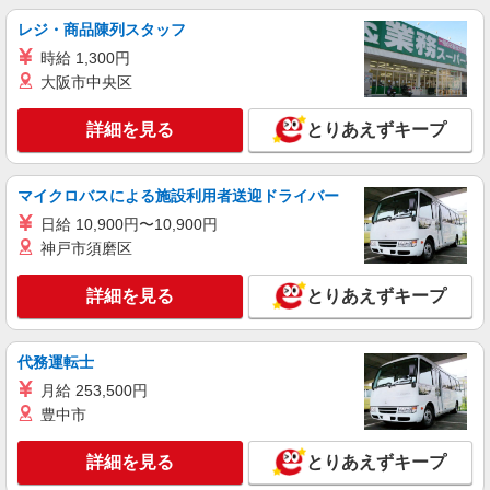
時給1,150円 ※22:00〜翌5:00：時給1,450円 ※
高校生時給1,150円 ※早朝手当（5:00〜9:00）時給
レジ・商品陳列スタッフ
＋150円
栃木県小山市犬塚1丁目4番3
時給 1,300円
大阪市中央区
詳細を見る
キープ
詳細を見る
とりあえずキープ
アルバイト
パート
すき家 4号小山間々田店
マイクロバスによる施設利用者送迎ドライバー
すき家の店舗スタッフ（接客・調理・清掃な
ど）
日給 10,900円〜10,900円
神戸市須磨区
時給1,130円 ※22:00〜翌5:00：時給1,413円 ※
高校生時給1,080円 ※早朝手当（5:00〜9:00）時給
＋150円
詳細を見る
とりあえずキープ
栃木県小山市間々田五料2416-5
詳細を見る
キープ
代務運転士
月給 253,500円
アルバイト
パート
豊中市
すき家 小山犬塚店
すき家の店舗スタッフ（接客・調理・清掃な
詳細を見る
とりあえずキープ
ど）
時給1,450円