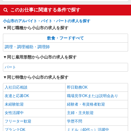
栃木県小山市犬塚1丁目4番3
このお仕事に関連する条件で探す
詳細を見る
キープ
小山市のアルバイト・バイト・パートの求人を探す
同じ職種から小山市の求人を探す
アルバイト
パート
飲食・フードすべて
すき家 小山西城南店
すき家の店舗スタッフ（接客・調理・清掃な
調理・調理補助・調理師
ど）
同じ雇用形態から小山市の求人を探す
時給1,130円 ※22:00〜翌5:00：時給1,413円 ※
高校生時給1,080円 ※早朝手当（5:00〜9:00）時給
パート
＋150円
栃木県小山市西城南4-19-7
同じ特徴から小山市の求人を探す
詳細を見る
キープ
入社日応相談
即日勤務OK
友達と応募OK
職場見学OKまたは説明会あり
未経験歓迎
経験者・有資格者歓迎
女性活躍中
主婦・主夫歓迎
フリーター歓迎
学歴不問
ブランクOK
ミドル（40代～）活躍中