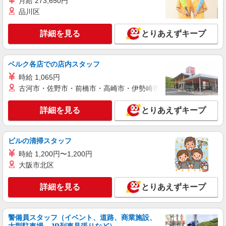
月給 273,650円
NEW
アルバイト
パート
品川区
コンパスグループ・ジャパン株式会社 21630_p
調理師【アルバイト・パート】
詳細を見る
とりあえずキープ
時給1,300円以上 試用期間中 時給1,300円以上
(試用期間2ヶ月) 残業が発生した場合、残業代を1
分単位で別途支給します。
ベルク各店での店内スタッフ
小山工業高等専門学校 （栃木県小山市大字中
久喜771番地）
時給 1,065円
古河市・佐野市・前橋市・高崎市・伊勢崎市・太田市・館林市・
詳細を見る
キープ
詳細を見る
とりあえずキープ
派遣社員
ランスタッド株式会社 小山支店（小山事業所）/FOYT109090
ビルの清掃スタッフ
調理師・調理補助
時給 1,200円〜1,200円
時給1400円 【月収例】週5日・月21日勤務の
場合：139650円、週4日・月16日勤務の場合：
大阪市北区
106400円、週3日・月12日勤務の場合：79800円
栃木県小山市 国道50線・新国道4号線へのアク
※交通費実費支給／当社規定あり。
セス良好
詳細を見る
とりあえずキープ
詳細を見る
キープ
警備員スタッフ（イベント、道路、商業施設、