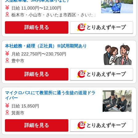
大型駐車場、JR列車見張りなど）
アルバイト
パート
日給 11,000円〜12,100円
ケンタッキーフライドチキン 小山南店
栃木市・小山市・さいたま市西区・さいたま市岩槻区・久喜市・
カウンター・キッチンスタッフ ＜優先募集日
時＞土日祝 フルタイム
詳細を見る
とりあえずキープ
時給1100円 ＜高校生＞時給1070円
栃木県小山市西城南3-1-10
本社総務・経理（正社員）※試用期間あり
詳細を見る
キープ
月給 222,750円〜230,750円
豊中市
アルバイト
パート
ケンタッキーフライドチキン 小山南店
詳細を見る
とりあえずキープ
カウンター・キッチンスタッフ ＜優先募集日
時＞土日祝 フルタイム
時給1100円 ＜高校生＞時給1070円
マイクロバスにて教習所に通う生徒の送迎ドラ
イバー
栃木県小山市西城南3-1-10
日給 15,850円
箕面市
詳細を見る
キープ
詳細を見る
とりあえずキープ
アルバイト
パート
ケンタッキーフライドチキン イオンモール小山店