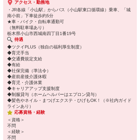
アクセス・勤務地
・JR各線「小山駅」からバス（小山駅東口循環線）乗車、「城
南小前」下車徒歩約5分
★車・バイク・自転車通勤可
（無料駐車場あり）
栃木県小山市西城南四丁目1番19号
待遇
◆ツクイPLUS（独自の福利厚生制度）
◆育児手当
◆交通費規定支給
◆有給
◆社保完備（準法令）
◆産前産後介護休暇
◆育児・介護休業
◆キャリアアップ支援制度
◆制服貸与（ホームヘルパーはエプロン貸与）
◆髪色やネイル・まつげエクステ・ひげもOK！（※社内ガイド
ラインあり）
応募資格・経験
＜資格＞
不問
＜経験＞
不問