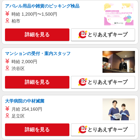
カウンター・キッチンスタッフ ＜優先募集日
アパレル用品や雑貨のピッキング検品
時＞日曜 フルタイム
時給 1,200円〜1,500円
時給1100円 ＜高校生＞時給1070円
柏市
栃木県小山市中久喜1467-1
詳細を見る
とりあえずキープ
詳細を見る
キープ
アルバイト
パート
マンションの受付・案内スタッフ
すき家 4号小山間々田店
時給 2,000円
すき家の店舗スタッフ（接客・調理・清掃な
渋谷区
ど）
時給1,413円
詳細を見る
とりあえずキープ
栃木県小山市間々田五料2416-5
詳細を見る
大学病院の中材滅菌
キープ
月給 254,160円
アルバイト
パート
足立区
すき家 小山犬塚店
すき家の店舗スタッフ（接客・調理・清掃な
詳細を見る
とりあえずキープ
ど）