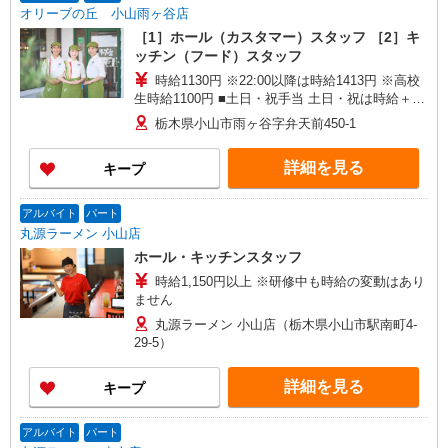
オリーブの丘 小山雨ヶ谷店
［1］ホール（カスタマー）スタッフ ［2］キ
ッチン（フード）スタッフ
時給1130円 ※22:00以降は時給1413円 ※高校
生時給1100円 ■土日・祝手当 土日・祝は時給＋
100円 ■特別手当 早朝手当（6:00〜8:00）時給＋
栃木県小山市雨ヶ谷字弁天前450-1
100円
詳細を見る
キープ
アルバイト
パート
丸源ラーメン 小山店
ホール・キッチンスタッフ
時給1,150円以上 ※研修中も時給の変動はあり
ません
丸源ラーメン 小山店（栃木県小山市駅南町4-
29-5）
詳細を見る
キープ
アルバイト
パート