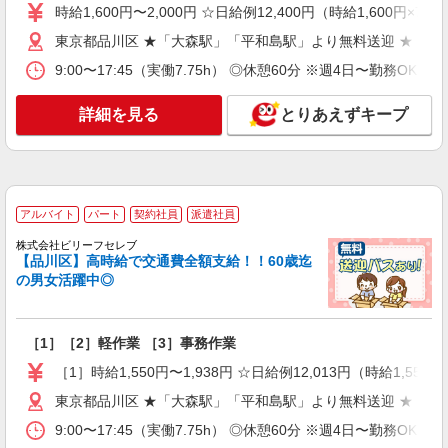
時給1400円 ※22:00〜翌5:00の間は深夜手当込
時給1,600円〜2,000円 ☆日給例12,400円（時給1,600円×7.
みで時給1，750円になります。
東京都品川区 ★「大森駅」「平和島駅」より無料送迎 ★「平
≪羽田空港事業場≫ 東京都大田区羽田空港3-2-
2 航空貨物ターミナルE-3棟（佐川急便 羽田空
9:00〜17:45（実働7.75h） ◎休憩60分 ※週4日〜勤務OK
港営業所内）
詳細を見る
キープ
詳細を見る
とりあえずキープ
アルバイト
パート
SGフィルダー株式会社/W23996-001
荷物・商品仕分け
アルバイト
パート
契約社員
派遣社員
時給1400円 ※22:00〜翌5:00の間は深夜手当込
みで時給1，750円になります。
株式会社ビリーフセレブ
【品川区】高時給で交通費全額支給！！60歳迄
≪羽田空港事業場≫ 東京都大田区羽田空港3-2-
の男女活躍中◎
2 航空貨物ターミナルE-3棟（佐川急便 羽田空
港営業所内）
詳細を見る
キープ
［1］［2］軽作業 ［3］事務作業
［1］時給1,550円〜1,938円 ☆日給例12,013円（時給1,550円
アルバイト
パート
SGフィルダー株式会社/W23996-005
東京都品川区 ★「大森駅」「平和島駅」より無料送迎 ★「平
荷物・商品仕分け
9:00〜17:45（実働7.75h） ◎休憩60分 ※週4日〜勤務OK
時給1400円 ※22:00〜翌5:00の間は深夜手当込