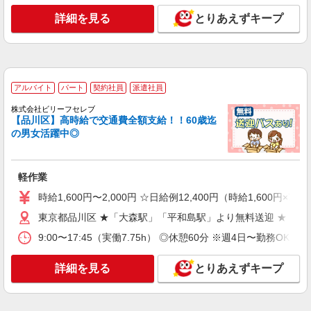
みで時給1，750円になります。
詳細を見る
とりあえずキープ
≪羽田空港事業場≫ 東京都大田区羽田空港3-2-
2 航空貨物ターミナルE-3棟（佐川急便 羽田空
港営業所内）
詳細を見る
キープ
アルバイト
パート
契約社員
派遣社員
アルバイト
パート
株式会社ビリーフセレブ
SGフィルダー株式会社/W23996-006
【品川区】高時給で交通費全額支給！！60歳迄
荷物・商品仕分け
の男女活躍中◎
時給1750円 ※22:00〜翌5:00の間は深夜手当込
みで時給1，750円になります。
軽作業
≪羽田空港事業場≫ 東京都大田区羽田空港3-2-
2 航空貨物ターミナルE-3棟（佐川急便 羽田空
時給1,600円〜2,000円 ☆日給例12,400円（時給1,600円×7.
港営業所内）
東京都品川区 ★「大森駅」「平和島駅」より無料送迎 ★「平
詳細を見る
キープ
9:00〜17:45（実働7.75h） ◎休憩60分 ※週4日〜勤務OK
アルバイト
パート
詳細を見る
とりあえずキープ
SGフィルダー株式会社/W23996-010
荷物・商品仕分け
時給1400円 ※22:00〜翌5:00の間は時給