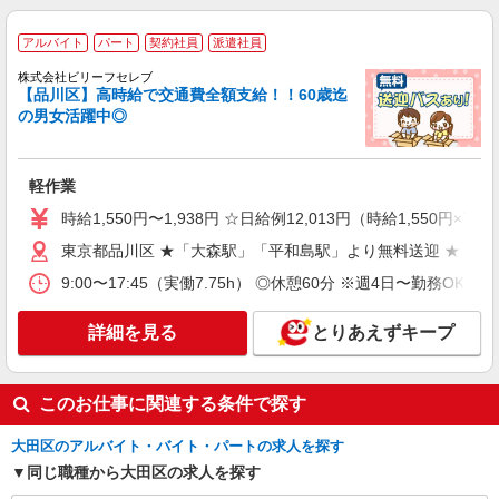
25％UP
≪羽田空港事業場≫ 東京都大田区羽田空港3-2-
アルバイト
パート
契約社員
派遣社員
2 航空貨物ターミナルE-3棟（佐川急便 羽田空
港営業所内）
株式会社ビリーフセレブ
【品川区】高時給で交通費全額支給！！60歳迄
詳細を見る
キープ
の男女活躍中◎
アルバイト
パート
SGフィルダー株式会社/W23996-007
軽作業
荷物・商品仕分け
時給1,550円〜1,938円 ☆日給例12,013円（時給1,550円×7.
時給1750円 ※22:00〜翌5:00の間は深夜手当込
みで時給1，750円になります。
東京都品川区 ★「大森駅」「平和島駅」より無料送迎 ★「平
≪羽田空港事業場≫ 東京都大田区羽田空港3-2-
9:00〜17:45（実働7.75h） ◎休憩60分 ※週4日〜勤務OK
2 航空貨物ターミナルE-3棟（佐川急便 羽田空
港営業所内）
詳細を見る
とりあえずキープ
詳細を見る
キープ
アルバイト
パート
このお仕事に関連する条件で探す
SGフィルダー株式会社/W23996-011
荷物・商品仕分け
大田区のアルバイト・バイト・パートの求人を探す
同じ職種から大田区の求人を探す
時給1400円 ※22:00〜翌5:00の間は深夜手当込
みで時給1，750円になります。