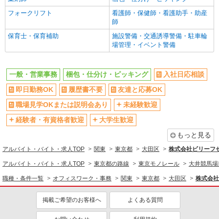
学歴不問
ブランクOK
フォークリフト
看護師・保健師・看護助手・助産
ミドル（40代～）活躍中
エルダー（50代～）活躍中
師
日払い
週払い
保育士・保育補助
施設警備・交通誘導警備・駐車輪
場管理・イベント警備
給与前払いOK
土日祝休み
平日のみ勤務OK
服装自由
一般・営業事務
梱包・仕分け・ピッキング
入社日応相談
髪型・髪色自由
髭（ひげ）OK
即日勤務OK
履歴書不要
友達と応募OK
ネイルOK
ピアスOK
職場見学OKまたは説明会あり
未経験歓迎
オープニングスタッフ
禁煙・分煙
バイク通勤OK
経験者・有資格者歓迎
大学生歓迎
自転車通勤OK
残業少なめ（月20h未満）
交通費支給
もっと見る
社会保険あり
送迎あり
アルバイト・バイト・求人TOP
関東
東京都
大田区
株式会社ビリーフ
アルバイト・バイト・求人TOP
東京都の路線
東京モノレール
大井競馬場
同じ職種から求人を探す
職種・条件一覧
オフィスワーク・事務
関東
東京都
大田区
株式会社
オフィスワーク・事務
一般・営業事務
掲載ご希望のお客様へ
よくある質問
軽作業・製造・物流