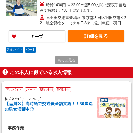
時給1400円 ※22:00〜翌5:00の間は深夜手当込
みで時給1，750円になります。
≪羽田空港事業場≫ 東京都大田区羽田空港3-2-
2 航空貨物ターミナルE-3棟（佐川急便 羽田空
港営業所内）
詳細を見る
キープ
アルバイト
パート
SGフィルダー株式会社/W23996-004
もっと見る
荷物・商品仕分け
時給1400円 ※22:00〜翌5:00の間は深夜手当込
この求人に似ている求人情報
みで時給1，750円になります。
≪羽田空港事業場≫ 東京都大田区羽田空港3-2-
2 航空貨物ターミナルE-3棟（佐川急便 羽田空
アルバイト
パート
契約社員
派遣社員
港営業所内）
株式会社ビリーフセレブ
詳細を見る
キープ
【品川区】高時給で交通費全額支給！！60歳迄
の男女活躍中◎
アルバイト
パート
SGフィルダー株式会社/W23996-008
荷物・商品仕分け
事務作業