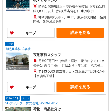
包・ピッキング
時給1,400円以上＋交通費全額支給 ※夜勤は時
給1,800円以上（深夜手当含む） ◆月収例
246,400円 （日勤シフト10時〜19時 週5日勤務の
神奈川県横浜市・川崎市、東京都大田区、品川
場合） 時給1,400円×8h×22日勤務 ◆月収例
区他、勤務地多数!!
316,800円 （夜勤シフト 21時〜翌6時 週5日勤務の
場合） 時給1,800円×8h×22日勤務
詳細を見る
キープ
正社員
有明興業株式会社
夜勤事務スタッフ
月給20万円〜（年齢・経験・能力による）+各
種手当 賞与年2回 昇給あり（年1回） ※試用期
間3ヶ月あり（待遇変動なし） 【年収例】 年収
〒143-0003 東京都大田区京浜島3丁目3番14号
350万円／23歳／経験3年 ※経験・年齢・スキルな
【京浜島工場】
どを考慮の上、決定します。
詳細を見る
キープ
アルバイト
パート
SGフィルダー株式会社/W23996-012
荷物・商品仕分け