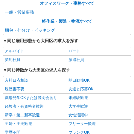
オフィスワーク・事務すべて
≪羽田空港事業場≫ 東京都大田区羽田空港3-2-
2 航空貨物ターミナルE-3棟（佐川急便 羽田空
一般・営業事務
港営業所内）
軽作業・製造・物流すべて
詳細を見る
キープ
梱包・仕分け・ピッキング
アルバイト
パート
同じ雇用形態から大田区の求人を探す
SGフィルダー株式会社/W23996-013
アルバイト
荷物・商品仕分け
パート
時給1400円 ※22:00〜翌5:00の間は深夜手当込
契約社員
派遣社員
みで時給1，750円になります。
同じ特徴から大田区の求人を探す
≪羽田空港事業場≫ 東京都大田区羽田空港3-2-
2 航空貨物ターミナルE-3棟（佐川急便 羽田空
入社日応相談
即日勤務OK
港営業所内）
履歴書不要
友達と応募OK
詳細を見る
キープ
職場見学OKまたは説明会あり
未経験歓迎
アルバイト
パート
経験者・有資格者歓迎
大学生歓迎
SGフィルダー株式会社/W23996-009
新卒・第二新卒歓迎
女性活躍中
荷物・商品仕分け
主婦・主夫歓迎
フリーター歓迎
時給1400円 ※22:00〜翌5:00の間は深夜手当込
みで時給1，750円になります。
学歴不問
ブランクOK