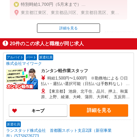
特別時給1,700円（5月末まで）
東京都江東区、東京都品川区、東京都目黒区、東京
［1］時給1,550円〜1,938円（通常時給）
都大田区、東京都世田谷区
☆日給例12,013円（時給1,550円×7.75h）
☆月収例264,286円（時給1,550円×7.75h×22日）
詳細を見る
ID：AE0508070752
［2］［3］時給1,600円〜2,000円（通常時給）
20
件のこの求人と職種が同じ求人
☆日給例12,400円（時給1,600円×7.75h）
掲載期間終了
☆月収例272,800円（時給1,600円×7.75h×22日）
アルバイト
パート
派遣社員
※経験・能力による
株式会社マイワーク
カンタン軽作業スタッフ
時給1,500円〜1,600円 ※勤務地による ◎日
払い・週払い選択可能（日払いは手数料なし） ◎
残業手当、リーダー手当、深夜手当あり！
【東京都】 池袋、北千住、品川、押上、秋葉
原、上野、綾瀬、大崎、蒲田、大井町、 五反田、
大手町、泉岳寺、立川、新木場、錦糸町、豊洲、
大森、他 他にも一都三県各地にあり。ご希望をお
詳細を見る
キープ
聞かせください。 ☆送迎バス有／バイク・自転車
通勤OKなどの勤務地もアリ
派遣社員
ランスタッド株式会社 首都圏スポット支店2課（新宿事業
所）/STSN226773