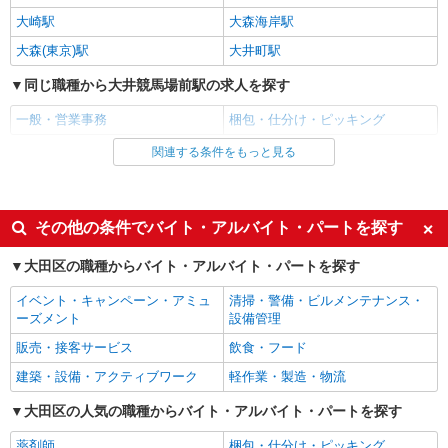
つ合理的と認められる経路及び方法で申請をお願
東京都大田区平和島
大崎駅
大森海岸駅
いします。） ※交通費実費支給／当社規定あり。
大森(東京)駅
大井町駅
詳細を見る
キープ
同じ職種から大井競馬場前駅の求人を探す
一般・営業事務
梱包・仕分け・ピッキング
関連する条件をもっと見る
同じ雇用形態から大井競馬場前駅の求人を探す
アルバイト
パート
契約社員
派遣社員
その他の条件でバイト・アルバイト・パートを探す
同じ特徴から大井競馬場前駅の求人を探す
大田区の職種からバイト・アルバイト・パートを探す
入社日応相談
即日勤務OK
イベント・キャンペーン・アミュ
清掃・警備・ビルメンテナンス・
履歴書不要
友達と応募OK
ーズメント
設備管理
職場見学OKまたは説明会あり
未経験歓迎
販売・接客サービス
飲食・フード
経験者・有資格者歓迎
大学生歓迎
建築・設備・アクティブワーク
軽作業・製造・物流
新卒・第二新卒歓迎
女性活躍中
大田区の人気の職種からバイト・アルバイト・パートを探す
主婦・主夫歓迎
フリーター歓迎
薬剤師
梱包・仕分け・ピッキング