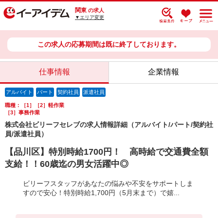
関東
の求人
▼エリア変更
この求人の応募期間は既に終了しております。
仕事情報
企業情報
アルバイト
パート
契約社員
派遣社員
職種：［1］［2］軽作業
［3］事務作業
株式会社ビリーフセレブの求人情報詳細（アルバイト/パート/契約社
員/派遣社員）
【品川区】特別時給1700円！ 高時給で交通費全額
支給！！60歳迄の男女活躍中◎
ビリーフスタッフがあなたの悩みや不安をサポートしま
すので安心！特別時給1,700円（5月末まで）で嬉...