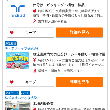
仕分け・ピッキング・梱包・検品
時給1500円 交通費実費支給（就業場所まで、
運賃・時間・距離等の事情に照らし最も経済的か
つ合理的と認められる経路及び方法で申請をお願
東京都大田区平和島
いします。） ※交通費実費支給／当社規定あり。
詳細を見る
キープ
派遣社員
ディアスタッフ株式会社
物流倉庫内での仕分け・シール貼り・梱包作業
時給1,500円〜＋交通費全額支給（規定有） ※
給与は案件により異なります。 【日収イメージ
（例）】 日勤8h：12,000円 【月収イメージ
横浜市・川崎市・大田区エリア
（例）】 週3日（月12日）：144,000円 週5日（月
22日）：264,000円 ※いずれも一例・実働時間に
詳細を見る
キープ
より変動。交通費別途（規定）。
アルバイト
パート
株式会社みやざき洗染
工場内軽作業
時給1,300円〜1,625円 ※高校生時給1,226円 ※