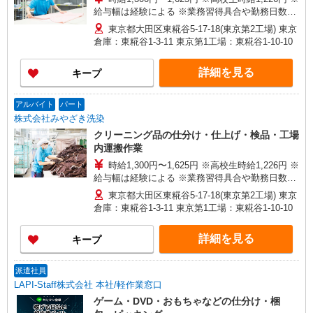
給与幅は経験による ※業務習得具合や勤務日数に
応じて変動あり
東京都大田区東糀谷5-17-18(東京第2工場) 東京
倉庫：東糀谷1-3-11 東京第1工場：東糀谷1-10-10
詳細を見る
キープ
アルバイト
パート
株式会社みやざき洗染
クリーニング品の仕分け・仕上げ・検品・工場
内運搬作業
時給1,300円〜1,625円 ※高校生時給1,226円 ※
給与幅は経験による ※業務習得具合や勤務日数に
応じて変動あり
東京都大田区東糀谷5-17-18(東京第2工場) 東京
倉庫：東糀谷1-3-11 東京第1工場：東糀谷1-10-10
詳細を見る
キープ
派遣社員
LAPI-Staff株式会社 本社/軽作業窓口
ゲーム・DVD・おもちゃなどの仕分け・梱