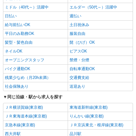
≪羽田空港事業場≫ 東京都大田区羽田空港3-2-
ミドル（40代～）活躍中
エルダー（50代～）活躍中
2 航空貨物ターミナルE-3棟（佐川急便 羽田空
港営業所内）
日払い
週払い
詳細を見る
キープ
給与前払いOK
土日祝休み
平日のみ勤務OK
服装自由
パート
生活協同組合コープみらい コープデリ池上センター
髪型・髪色自由
髭（ひげ）OK
倉庫内業務スタッフ（食品や日用品等の仕分
ネイルOK
ピアスOK
け・積み込み作業）
オープニングスタッフ
禁煙・分煙
時給1295円〜1415円 ※時間による ※加給
含む ※9時迄 時給＋100円 ※16時（17時）以
バイク通勤OK
自転車通勤OK
降 時給＋120円 ※祝日 時給＋150円
東京都大田区池上3-5-7
残業少なめ（月20h未満）
交通費支給
社会保険あり
送迎あり
詳細を見る
キープ
同じ沿線・駅から求人を探す
派遣社員
ＪＲ横須賀線(東京都)
東海道新幹線(東京都)
ランスタッド株式会社 首都圏スポット支店2課（新宿事業
所）/STSN226773
ＪＲ東海道本線(東京都)
りんかい線(東京都)
仕分け・ピッキング・梱包・検品
京急本線(東京都)
ＪＲ京浜東北・根岸線(東京都)
時給1500円 交通費実費支給（就業場所まで、
西大井駅
品川駅
運賃・時間・距離等の事情に照らし最も経済的か