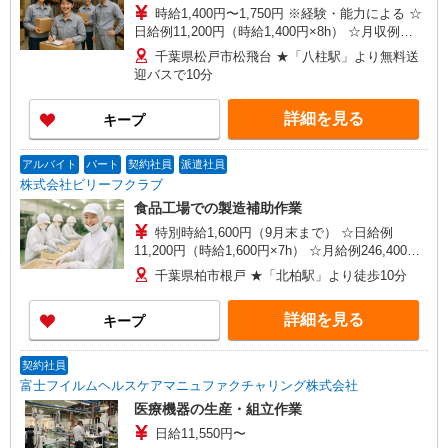
時給1,400円〜1,750円 ※経験・能力による ☆
日給例11,200円（時給1,400円×8h） ☆月収例
246,400円（時給1,400円×8h×22日）
千葉県松戸市松飛台 ★「八柱駅」より無料送
迎バスで10分
詳細を見る
キープ
アルバイト
パート
契約社員
派遣社員
株式会社ビリーフクラブ
食品工場での製造補助作業
特別時給1,600円（9月末まで） ☆日給例
11,200円（時給1,600円×7h） ☆月給例246,400円
（時給1,600円×7h×22日） 時給1,350円〜1,688円
千葉県柏市根戸 ★「北柏駅」より徒歩10分
（通常時給） ※経験・能力等による
詳細を見る
キープ
契約社員
富士フイルムヘルスケアマニュファクチャリング株式会社
医療機器の生産・組立作業
日給11,550円〜