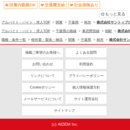
千葉県柏市
扶養内勤務OK
交通費支給
社会保険あり
もっと見る
詳細を見る
キープ
アルバイト・バイト・求人TOP
関東
千葉県
柏市
株式会社サントップ
派遣社員
アルバイト・バイト・求人TOP
千葉県の路線
東武野田線
柏駅
株式会
株式会社バイトレ（ADM814373）
職種・条件一覧
軽作業・製造・物流
関東
千葉県
柏市
株式会社サン
アマゾン倉庫内における商品入荷・出荷・品質
管理に伴う諸作業
掲載ご希望のお客様へ
よくある質問
時給1400円
千葉県柏市
お問い合わせ
利用規約
詳細を見る
キープ
リンクについて
プライバシーポリシー
Cookieポリシー
個人情報保護方針
アルバイト
パート
株式会社バイトレ（ADM814370）
メールサービスについて
サイト運営会社
コツコツ派歓迎｜見る・分ける・貼るだけ♪倉
庫内軽作業
サイトマップ
時給1400円（就業先により異なる）
千葉県柏市
(c) AIDEM Inc.