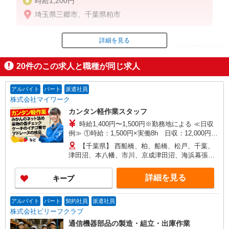
時給1,200円
埼玉県三郷市、千葉県柏市
詳細を見る
ID：AE0507000535
20
件のこの求人と職種が同じ求人
掲載期間終了
アルバイト
パート
派遣社員
株式会社マイワーク
カンタン軽作業スタッフ
時給1,400円〜1,500円※勤務地による ≪日収
例≫ ①時給：1,500円×実働8h 日収：12,000円
②時給：1,450円×実働8h+期間限定特別手当：400
【千葉県】 西船橋、柏、船橋、松戸、千葉、
円 日収：12,000円 ③時給：1,400円×実働8h+期
津田沼、本八幡、市川、京成津田沼、海浜幕張、
間限定特別手当：800円 日収：12,000円 ◎日払
北習志野、京成船橋、新松戸、東松戸、新津田
い・週払い選択可能（日払いは手数料なし） ◎残
沼、南柏、行徳、馬橋、他 他にも一都三県各地に
詳細を見る
キープ
業手当、リーダー手当、深夜手当あり！
あり。ご希望をお聞かせください。 ☆送迎バス有
／バイク・自転車通勤OKなどの勤務地もアリ
アルバイト
パート
契約社員
派遣社員
株式会社ビリーフクラブ
通信機器部品の製造・組立・出庫作業