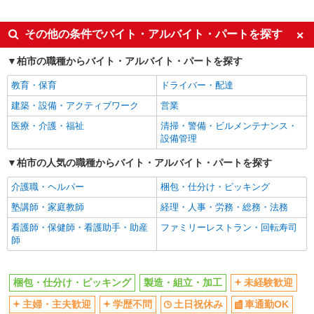
人と話すのが苦手でも安心♪接客なしの軽作業
アルバイト
パート
スタッフ
同じ特徴から柏駅の求人を探す
その他の条件でバイト・アルバイト・パートを探す
時給1333円（就業先により異なる）
千葉県柏市
未経験歓迎
主婦・主夫歓迎
柏市の職種からバイト・アルバイト・パートを探す
学歴不問
土日祝休み
詳細を見る
キープ
教育・保育
ドライバー・配達
車通勤OK
扶養内勤務OK
建築・設備・アクティブワーク
営業
派遣社員
交通費支給
社会保険あり
医療・介護・福祉
清掃・警備・ビルメンテナンス・
株式会社バイトレ（ADM814358）
制服貸与
設備管理
アパレル用品のピッキング、検品、仕分業務、
その他付随する業務
同じ職種から求人を探す
柏市の人気の職種からバイト・アルバイト・パートを探す
時給1333円
軽作業・製造・物流
介護職・ヘルパー
梱包・仕分け・ピッキング
千葉県柏市
梱包・仕分け・ピッキング
製造・組立・加工
塾講師・家庭教師
経理・人事・労務・総務・法務
詳細を見る
キープ
看護師・保健師・看護助手・助産
ファミリーレストラン・回転寿司
同じ特徴から求人を探す
師
未経験歓迎
土日祝休み
アルバイト
パート
株式会社バイトレ（ADM814687）
車通勤OK
扶養内勤務OK
梱包・仕分け・ピッキング
製造・組立・加工
未経験歓迎
【平日のみ・短時間】詰めるだけの簡単作業
交通費支給
社会保険あり
時給1333円（就業先により異なる）
主婦・主夫歓迎
学歴不問
土日祝休み
車通勤OK