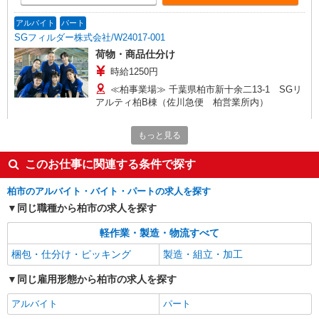
アルバイト
パート
SGフィルダー株式会社/W24017-001
荷物・商品仕分け
時給1250円
≪柏事業場≫ 千葉県柏市新十余二13-1 SGリ
アルティ柏B棟（佐川急便 柏営業所内）
詳細を見る
キープ
もっと見る
このお仕事に関連する条件で探す
アルバイト
パート
SGフィルダー株式会社/W24017-002
柏市のアルバイト・バイト・パートの求人を探す
荷物・商品仕分け
同じ職種から柏市の求人を探す
時給1250円 ※22:00〜翌5:00の間は深夜手当込
みで時給1，563円になります。
軽作業・製造・物流すべて
≪柏事業場≫ 千葉県柏市新十余二13-1 SGリ
梱包・仕分け・ピッキング
製造・組立・加工
アルティ柏B棟（佐川急便 柏営業所内）
同じ雇用形態から柏市の求人を探す
詳細を見る
キープ
アルバイト
パート