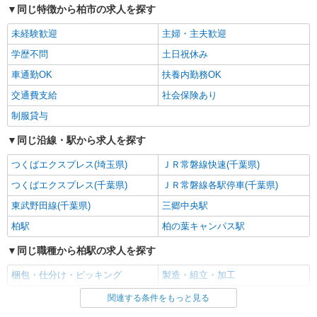
アルバイト
パート
同じ特徴から柏市の求人を探す
SGフィルダー株式会社/W24017-004
未経験歓迎
荷物・商品仕分け
主婦・主夫歓迎
時給1250円 ※22:00〜翌5:00の間は深夜手当込
学歴不問
土日祝休み
みで時給1，563円になります。
車通勤OK
扶養内勤務OK
≪柏事業場≫ 千葉県柏市新十余二13-1 SGリ
アルティ柏B棟（佐川急便 柏営業所内）
交通費支給
社会保険あり
制服貸与
詳細を見る
キープ
同じ沿線・駅から求人を探す
派遣社員
つくばエクスプレス(埼玉県)
ＪＲ常磐線快速(千葉県)
SGフィルダー株式会社/A34107-003
つくばエクスプレス(千葉県)
ＪＲ常磐線各駅停車(千葉県)
荷物・商品仕分け
東武野田線(千葉県)
三郷中央駅
時給1400円
≪柏O≫ 千葉県柏市新十余二
柏駅
柏の葉キャンパス駅
同じ職種から柏駅の求人を探す
詳細を見る
キープ
梱包・仕分け・ピッキング
製造・組立・加工
アルバイト
パート
関連する条件をもっと見る
同じ雇用形態から柏駅の求人を探す
株式会社バイトレ（ADM814684）