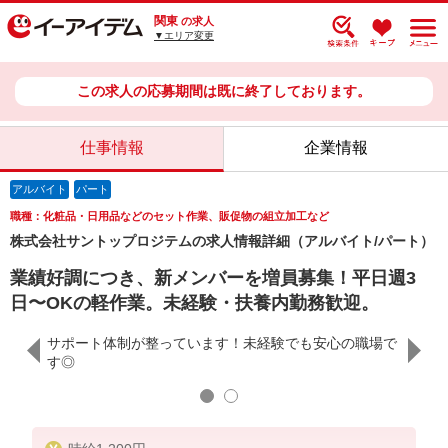
関東
の求人
▼エリア変更
この求人の応募期間は既に終了しております。
仕事情報
企業情報
アルバイト
パート
職種：化粧品・日用品などのセット作業、販促物の組立加工など
株式会社サントップロジテムの求人情報詳細（アルバイト/パート）
業績好調につき、新メンバーを増員募集！平日週3
日〜OKの軽作業。未経験・扶養内勤務歓迎。
品物を扱
サポート体制が整っています！未経験でも安心の職場で
化粧品
す◎
うため