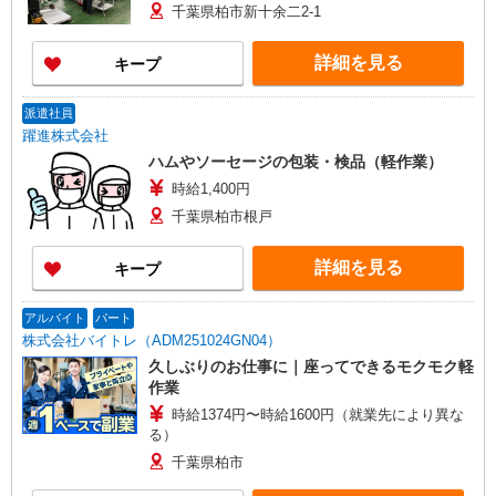
千葉県柏市新十余二2-1
詳細を見る
キープ
派遣社員
躍進株式会社
ハムやソーセージの包装・検品（軽作業）
時給1,400円
千葉県柏市根戸
詳細を見る
キープ
アルバイト
パート
株式会社バイトレ（ADM251024GN04）
久しぶりのお仕事に｜座ってできるモクモク軽
作業
時給1374円〜時給1600円（就業先により異な
る）
千葉県柏市