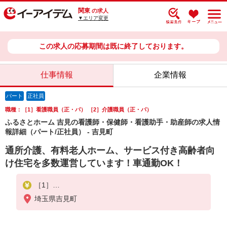
関東
の求人
▼エリア変更
この求人の応募期間は既に終了しております。
仕事情報
企業情報
パート
正社員
職種：［1］看護職員（正・パ） ［2］介護職員（正・パ）
ふるさとホーム 吉見の看護師・保健師・看護助手・助産師の求人情
報詳細（パート/正社員） - 吉見町
通所介護、有料老人ホーム、サービス付き高齢者向
け住宅を多数運営しています！車通勤OK！
［1］
■正看護師
埼玉県吉見町
【正】月給305,000円以上 【パ】時給1,600円以上
■准看護師
【正】月給285,000円以上 【パ】時給1,450円以上