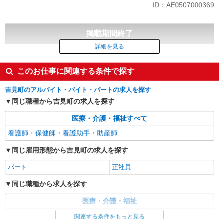
ID：AE0507000369
［2］
■介護福祉士
【正】月給287,000円以上 【パ】時給1,388円以上
掲載期間終了
■初任者研修修了者（旧ヘルパー2級）
【正】月給277,000円以上 【パ】時給1,358円以上
詳細を見る
■無資格
【正】月給272,000円以上 【パ】時給1,328円以上
このお仕事に関連する条件で探す
※【正】固定夜勤手当6,000円×5回含む（勤務時間超
過分は追加支給）、処遇改善手当一律56,000円含む
吉見町のアルバイト・バイト・パートの求人を探す
同じ職種から吉見町の求人を探す
医療・介護・福祉すべて
看護師・保健師・看護助手・助産師
同じ雇用形態から吉見町の求人を探す
パート
正社員
同じ職種から求人を探す
医療・介護・福祉
看護師・保健師・看護助手・助産師
関連する条件をもっと見る