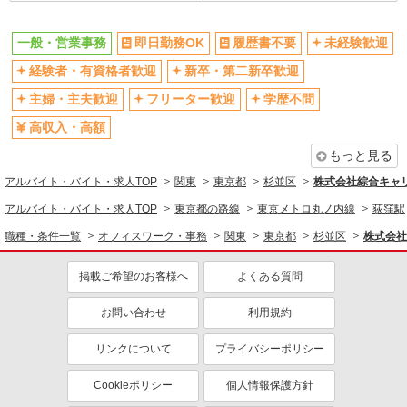
一般・営業事務
詳細を見る
キープ
一般・営業事務
即日勤務OK
履歴書不要
未経験歓迎
同じ特徴から求人を探す
NEW
派遣社員
経験者・有資格者歓迎
新卒・第二新卒歓迎
株式会社パソナ・東京キャリアセンター/KT600116139202
未経験歓迎
日払い
一般事務/データ入力
主婦・主夫歓迎
フリーター歓迎
学歴不問
社会保険あり
社員登用あり
月給262300円 ★交通費規定に基づき交通費支
高収入・高額
給
もっと見る
東京都杉並区（西荻窪駅）
アルバイト・バイト・求人TOP
関東
東京都
杉並区
株式会社綜合キャリ
詳細を見る
キープ
アルバイト・バイト・求人TOP
東京都の路線
東京メトロ丸ノ内線
荻窪駅
NEW
職種・条件一覧
オフィスワーク・事務
関東
東京都
杉並区
株式会社
派遣社員
株式会社パソナ・東京キャリアセンター/KT600116388102
掲載ご希望のお客様へ
よくある質問
一般事務
月給307800円 ★交通費規定に基づき交通費支
お問い合わせ
利用規約
給
東京都杉並区（高円寺駅）
リンクについて
プライバシーポリシー
詳細を見る
キープ
Cookieポリシー
個人情報保護方針