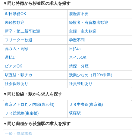
パート
同じ特徴から杉並区の求人を探す
サミット株式会社
即日勤務OK
履歴書不要
一般事務（人事部 正社員アシスタント業務）
時給1226円
未経験歓迎
経験者・有資格者歓迎
サミット本部 （東京都杉並区永福3-57-14）
新卒・第二新卒歓迎
主婦・主夫歓迎
フリーター歓迎
学歴不問
詳細を見る
キープ
高収入・高額
日払い
NEW
紹介予定派遣
週払い
ネイルOK
株式会社パソナ・東京キャリアセンター/KT600116939403
ピアスOK
禁煙・分煙
一般事務
駅直結・駅チカ
残業少なめ（月20h未満）
時給1900円 ★交通費規定に基づき交通費支給
社会保険あり
社員登用あり
東京都杉並区（高円寺駅）
同じ沿線・駅から求人を探す
詳細を見る
キープ
東京メトロ丸ノ内線(東京都)
ＪＲ中央線(東京都)
NEW
紹介予定派遣
ＪＲ総武線(東京都)
荻窪駅
株式会社パソナ・東京キャリアセンター/KT600116939401
同じ職種から荻窪駅の求人を探す
一般事務
時給1900円 ★交通費規定に基づき交通費支給
一般・営業事務