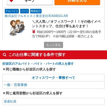
詳細を見る
キープ
アルバイト
パート
職業紹介
株式会社フルキャスト東京支社/EA0401G-AR
＼大人気♪／オフィスワーク！！その他イメベ
ントスタッフ、仕分け等もあります！
時給1600円〜1800円（22:00〜翌5:00の深夜手
当で時給UP） ※給与幅は経験・能力による
東京都杉並区
もっと見る
詳細を見る
キープ
このお仕事に関連する条件で探す
杉並区のアルバイト・バイト・パートの求人を探す
パート
サミット株式会社
同じ職種から杉並区の求人を探す
一般事務（人事部 正社員アシスタント業務）
オフィスワーク・事務すべて
時給1226円
一般・営業事務
サミット本部 （東京都杉並区永福3-57-14）
同じ雇用形態から杉並区の求人を探す
詳細を見る
キープ
派遣社員