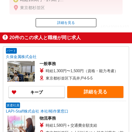
※経験・能力による
東京都杉並区
詳細を見る
ID：AE0430919433
20
件のこの求人と職種が同じ求人
掲載期間終了
パート
久保金属株式会社
一般事務
時給1,300円〜1,500円（資格・能力考慮）
東京都杉並区下高井戸4-5-5
詳細を見る
キープ
派遣社員
LAPI-Staff株式会社 本社/軽作業窓口
物流事務
時給1,580円＋交通費全額支給