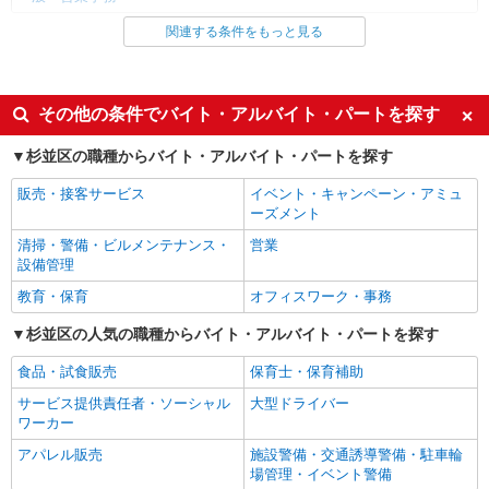
東京都杉並区（高円寺駅）
関連する条件をもっと見る
同じ雇用形態から荻窪駅の求人を探す
詳細を見る
派遣社員
キープ
同じ特徴から荻窪駅の求人を探す
その他の条件でバイト・アルバイト・パートを探す
NEW
派遣社員
株式会社パソナ・東京キャリアセンター/KT600116139203
即日勤務OK
履歴書不要
杉並区の職種からバイト・アルバイト・パートを探す
一般事務/データ入力
未経験歓迎
経験者・有資格者歓迎
販売・接客サービス
イベント・キャンペーン・アミュ
月給262300円 ★交通費規定に基づき交通費支
新卒・第二新卒歓迎
主婦・主夫歓迎
ーズメント
給
フリーター歓迎
東京都杉並区（西荻窪駅）
学歴不問
清掃・警備・ビルメンテナンス・
営業
設備管理
高収入・高額
日払い
詳細を見る
キープ
教育・保育
オフィスワーク・事務
週払い
ネイルOK
NEW
杉並区の人気の職種からバイト・アルバイト・パートを探す
ピアスOK
禁煙・分煙
派遣社員
株式会社パソナ・東京キャリアセンター/KT600116388103
駅直結・駅チカ
残業少なめ（月20h未満）
食品・試食販売
保育士・保育補助
一般事務
社会保険あり
社員登用あり
サービス提供責任者・ソーシャル
大型ドライバー
月給307800円 ★交通費規定に基づき交通費支
ワーカー
給
同じ職種から求人を探す
アパレル販売
施設警備・交通誘導警備・駐車輪
東京都杉並区（高円寺駅）
場管理・イベント警備
オフィスワーク・事務