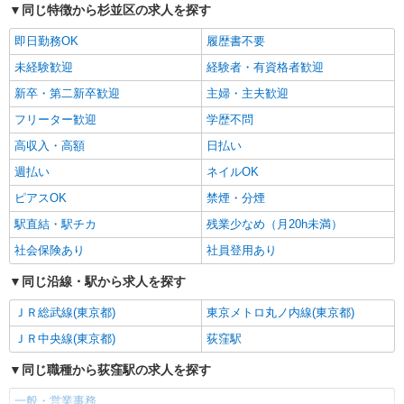
パート
同じ特徴から杉並区の求人を探す
サミット株式会社
即日勤務OK
履歴書不要
一般事務（人事部 正社員アシスタント業務）
時給1226円
未経験歓迎
経験者・有資格者歓迎
サミット本部 （東京都杉並区永福3-57-14）
新卒・第二新卒歓迎
主婦・主夫歓迎
フリーター歓迎
学歴不問
詳細を見る
キープ
高収入・高額
日払い
アルバイト
パート
週払い
ネイルOK
株式会社アイヴィジット
ピアスOK
禁煙・分煙
杉並区役所での日本語＋英語対応のご案内スタ
駅直結・駅チカ
残業少なめ（月20h未満）
ッフ
時給1,500円
社会保険あり
社員登用あり
東京都杉並区
同じ沿線・駅から求人を探す
詳細を見る
キープ
ＪＲ総武線(東京都)
東京メトロ丸ノ内線(東京都)
ＪＲ中央線(東京都)
荻窪駅
派遣社員
同じ職種から荻窪駅の求人を探す
株式会社パソナ・東京キャリアセンター/KT600116388102
一般事務
一般・営業事務