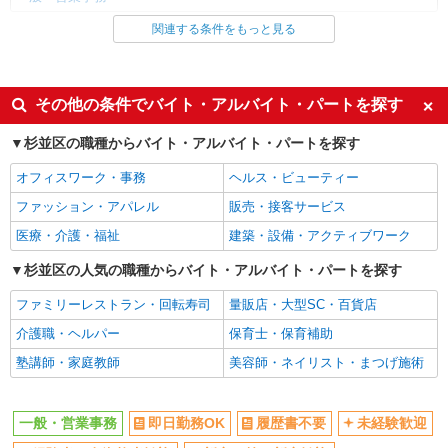
月給307800円 ★交通費規定に基づき交通費支
給
関連する条件をもっと見る
同じ雇用形態から荻窪駅の求人を探す
東京都杉並区（高円寺駅）
派遣社員
詳細を見る
キープ
同じ特徴から荻窪駅の求人を探す
その他の条件でバイト・アルバイト・パートを探す
即日勤務OK
履歴書不要
杉並区の職種からバイト・アルバイト・パートを探す
アルバイト
パート
未経験歓迎
株式会社アイヴィジット
経験者・有資格者歓迎
オフィスワーク・事務
ヘルス・ビューティー
杉並区役所での日本語＋英語対応のご案内スタ
新卒・第二新卒歓迎
主婦・主夫歓迎
ッフ
ファッション・アパレル
販売・接客サービス
フリーター歓迎
学歴不問
時給1,500円
医療・介護・福祉
建築・設備・アクティブワーク
高収入・高額
日払い
東京都杉並区
杉並区の人気の職種からバイト・アルバイト・パートを探す
週払い
ネイルOK
詳細を見る
キープ
ファミリーレストラン・回転寿司
量販店・大型SC・百貨店
ピアスOK
禁煙・分煙
介護職・ヘルパー
保育士・保育補助
駅直結・駅チカ
残業少なめ（月20h未満）
派遣社員
塾講師・家庭教師
美容師・ネイリスト・まつげ施術
株式会社パソナ・東京キャリアセンター/KT600116139203
社会保険あり
社員登用あり
一般事務/データ入力
同じ職種から求人を探す
月給262300円 ★交通費規定に基づき交通費支
一般・営業事務
即日勤務OK
履歴書不要
未経験歓迎
給
オフィスワーク・事務