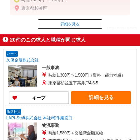
※経験・能力による
東京都杉並区
詳細を見る
ID：AE0430919383
20
件のこの求人と職種が同じ求人
掲載期間終了
パート
久保金属株式会社
一般事務
時給1,300円〜1,500円（資格・能力考慮）
東京都杉並区下高井戸4-5-5
詳細を見る
キープ
派遣社員
LAPI-Staff株式会社 本社/軽作業窓口
物流事務
時給1,580円＋交通費全額支給