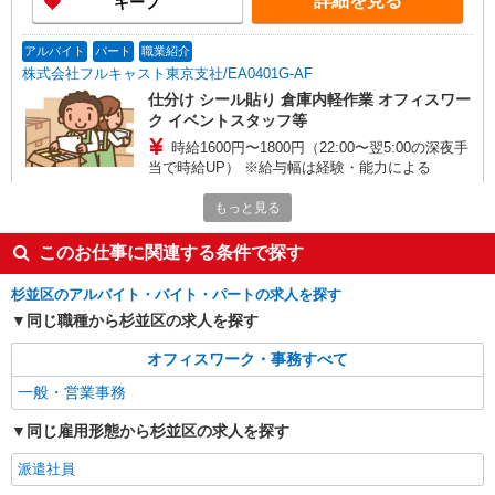
詳細を見る
キープ
アルバイト
パート
職業紹介
株式会社フルキャスト東京支社/EA0401G-AF
仕分け シール貼り 倉庫内軽作業 オフィスワー
ク イベントスタッフ等
時給1600円〜1800円（22:00〜翌5:00の深夜手
当で時給UP） ※給与幅は経験・能力による
東京都杉並区
もっと見る
詳細を見る
キープ
このお仕事に関連する条件で探す
杉並区のアルバイト・バイト・パートの求人を探す
パート
サミット株式会社
同じ職種から杉並区の求人を探す
一般事務（人事部 正社員アシスタント業務）
オフィスワーク・事務すべて
時給1226円
一般・営業事務
サミット本部 （東京都杉並区永福3-57-14）
同じ雇用形態から杉並区の求人を探す
詳細を見る
キープ
派遣社員