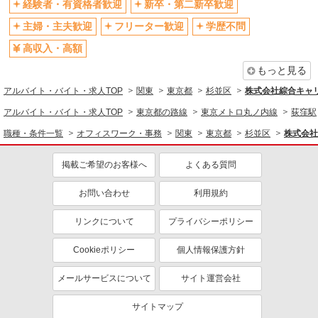
経験者・有資格者歓迎
新卒・第二新卒歓迎
東京都杉並区（西荻窪駅）
一般・営業事務
主婦・主夫歓迎
フリーター歓迎
学歴不問
詳細を見る
同じ特徴から求人を探す
キープ
高収入・高額
未経験歓迎
日払い
もっと見る
アルバイト
パート
社会保険あり
社員登用あり
株式会社アイヴィジット
アルバイト・バイト・求人TOP
関東
東京都
杉並区
株式会社綜合キャリ
杉並区役所での日本語＋英語対応のご案内スタ
アルバイト・バイト・求人TOP
東京都の路線
東京メトロ丸ノ内線
荻窪駅
ッフ
時給1,500円
職種・条件一覧
オフィスワーク・事務
関東
東京都
杉並区
株式会社
東京都杉並区
掲載ご希望のお客様へ
よくある質問
詳細を見る
キープ
お問い合わせ
利用規約
アルバイト
パート
リンクについて
プライバシーポリシー
株式会社アイヴィジット
杉並区役所での日本語＋英語対応のご案内スタ
Cookieポリシー
個人情報保護方針
ッフ
時給1,500円
メールサービスについて
サイト運営会社
東京都杉並区
サイトマップ