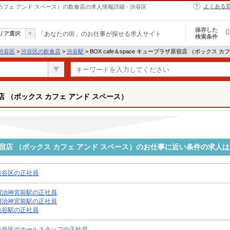
よくある
クス カフェ アンド スペース）の飲食店の求人情報詳細 - 渋谷区
保存した
0
リア選択
「あなたの街」のお仕事が探せる求人サイト
検索条件
渋谷区
>
渋谷区の飲食店
>
渋谷駅
> BOX cafe＆space キュープラザ原宿店 （ボックス
原宿店 （ボックス カフェ アンド スペース）
プラザ原宿店 （ボックス カフェ アンド スペース）のお仕事に近い条件の求人
渋谷区の正社員
明治神宮前駅の正社員
明治神宮前駅の正社員
渋谷駅の正社員
渋谷区のホールスタッフの正社員