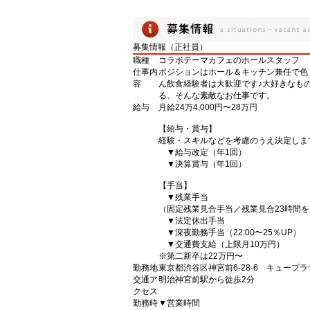
募集情報（正社員）
職種
コラボテーマカフェのホールスタッフ
仕事内
ポジションはホール＆キッチン兼任で色
容
ん飲食経験者は大歓迎です♪大好きなも
る、そんな素敵なお仕事です。
給与
月給24万4,000円〜28万円
【給与・賞与】
経験・スキルなどを考慮のうえ決定しま
▼給与改定（年1回）
▼決算賞与（年1回）
【手当】
▼残業手当
（固定残業見合手当／残業見合23時間
▼法定休出手当
▼深夜勤務手当（22:00〜25％UP）
▼交通費支給（上限月10万円）
※第二新卒は22万円〜
勤務地
東京都渋谷区神宮前6-28-6 キュープラ
交通ア
明治神宮前駅から徒歩2分
クセス
勤務時
▼営業時間