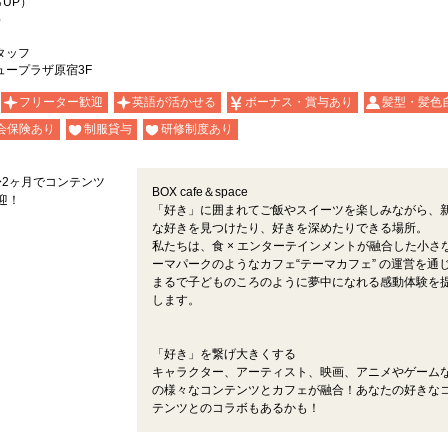
％UP）
）
タッフ
ュープラザ原宿3F
フリーター歓迎
英語が活かせる
ボーナス・賞与あり
髪型・髪色
会保険あり
制服貸与
研修制度あり
〜2ヶ月でコンテンツ
BOX cafe＆space
迎！
「好き」に囲まれてご飯やスイーツを楽しみながら、
な好きを見つけたり、好きを深めたりできる場所。
私たちは、食 × エンターテインメントが融合した小さ
ーマパークのようなカフェ“テーマカフェ” の運営を通
まるで子どものころのように夢中になれる感動体験を
します。
「好き」を繋げ大きくする
キャラクター、アーティスト、映画、アニメやゲーム
の様々なコンテンツとカフェが融合！あなたの好きな
テンツとのコラボもあるかも！