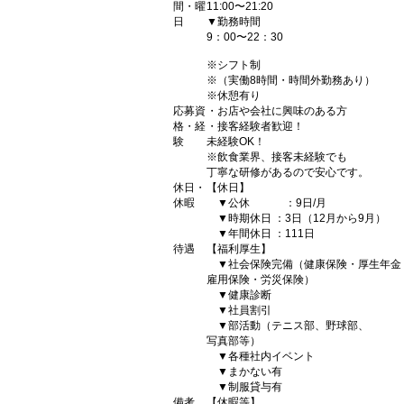
間・曜
11:00〜21:20
日
▼勤務時間
9：00〜22：30
※シフト制
※（実働8時間・時間外勤務あり）
※休憩有り
応募資
・お店や会社に興味のある方
格・経
・接客経験者歓迎！
験
未経験OK！
※飲食業界、接客未経験でも
丁寧な研修があるので安心です。
休日・
【休日】
休暇
▼公休 ：9日/月
▼時期休日 ：3日（12月から9月）
▼年間休日 ：111日
待遇
【福利厚生】
▼社会保険完備（健康保険・厚生年金
雇用保険・労災保険）
▼健康診断
▼社員割引
▼部活動（テニス部、野球部、
写真部等）
▼各種社内イベント
▼まかない有
▼制服貸与有
備考
【休暇等】