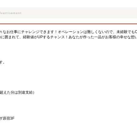
々なお仕事にチャレンジできます！オペレーションは難しくないので、未経験でもO
のに囲まれて、経験値がUPするチャンス！あなたが作った一品がお客様の幸せな想
す。
を超えた分は別途支給）
ザ原宿3F