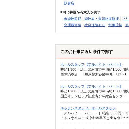
飲食店
同じ特徴から求人を探す
未経験歓迎
経験者・有資格者歓迎
フリ
交通費支給
社会保険あり
制服貸与
研
このお仕事に近い条件で探す
ホールスタッフ【アルバイト・パート】
時給1,300円以上 試用期間中 時給1,30
西武渋谷店 （東京都渋谷区宇田川町21-1
ホールスタッフ【アルバイト・パート】
時給1,300円以上 試用期間中 時給1,30
国立オリンピック記念青少年総合センター 
キッチンスタッフ、ホールスタッフ
［アルバイト・パート・］時給1,300円〜
アトレ恵比寿： 東京都渋谷区恵比寿南1-5-5