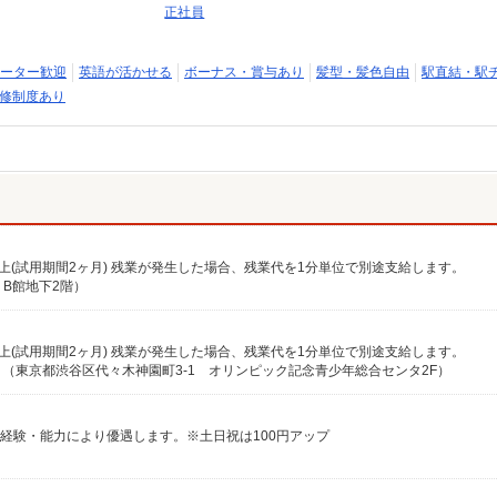
正社員
ーター歓迎
英語が活かせる
ボーナス・賞与あり
髪型・髪色自由
駅直結・駅
修制度あり
0円以上(試用期間2ヶ月) 残業が発生した場合、残業代を1分単位で別途支給します。
 B館地下2階）
0円以上(試用期間2ヶ月) 残業が発生した場合、残業代を1分単位で別途支給します。
（東京都渋谷区代々木神園町3-1 オリンピック記念青少年総合センタ2F）
 ※経験・能力により優遇します。※土日祝は100円アップ