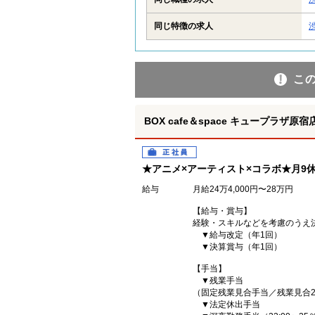
同じ特徴の求人
こ
BOX cafe＆space キュープラザ
正社員
★アニメ×アーティスト×コラボ★月9
給与
月給24万4,000円〜28万円
【給与・賞与】
経験・スキルなどを考慮のうえ
▼給与改定（年1回）
▼決算賞与（年1回）
【手当】
▼残業手当
（固定残業見合手当／残業見合
▼法定休出手当