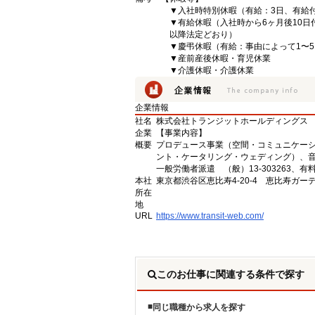
▼入社時特別休暇（有給：3日、有給付
▼有給休暇（入社時から6ヶ月後10日
以降法定どおり）
▼慶弔休暇（有給：事由によって1〜5
▼産前産後休暇・育児休業
▼介護休暇・介護休業
企業情報
社名
株式会社トランジットホールディングス
企業
【事業内容】
概要
プロデュース事業（空間・コミュニケー
ント・ケータリング・ウェディング）、音
一般労働者派遣 （般）13-303263、有料職
本社
東京都渋谷区恵比寿4-20-4 恵比寿ガ
所在
地
URL
https://www.transit-web.com/
このお仕事に関連する条件で探す
同じ職種から求人を探す