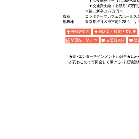
▼深夜勤務手当（22:00〜25
▼交通費支給（上限月10万円
※第二新卒は22万円〜
職種
コラボテーマカフェのホールス
勤務地
東京都渋谷区神宮前6-28-6 キ
未経験歓迎
経験者・有資格者歓迎
駅直結・駅チカ
交通費支給
社
★食×エンターテインメントが融合★1.5
が変わるので毎回楽しく働ける♪未経験歓